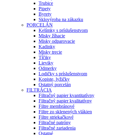
Trubice
Pipety
Byrety
Sklovýroba na zákazku
PORCELÁN
Kelímky s príslušenstvom
Misky žíhacie
Misky odparovacie
Kadinky
Misky trecie
Tĺčiky
Lieviky
Odmerky
Lodičky s príslušenstvom
Kopiste, lyžičky
Ostatný porcelán
FILTRÁCIA
Filtračný papier kvantitatívny
Filtračný papier kvalitatívny
Filtre membránové
Filtre zo sklenených vlákien
Filtre striekačkové
Filtračné patróny
Filtračné zariadenia
Ostatné