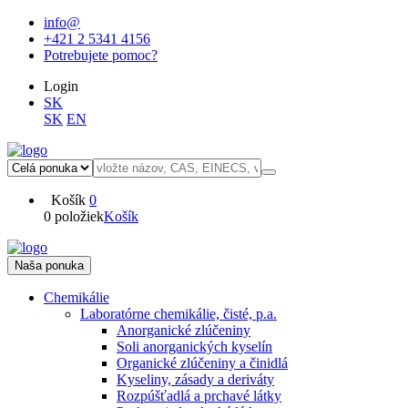
info@
+421 2 5341 4156
Potrebujete pomoc?
Login
SK
SK
EN
Košík
0
0 položiek
Košík
Naša ponuka
Chemikálie
Laboratórne chemikálie, čisté, p.a.
Anorganické zlúčeniny
Soli anorganických kyselín
Organické zlúčeniny a činidlá
Kyseliny, zásady a deriváty
Rozpúšťadlá a prchavé látky