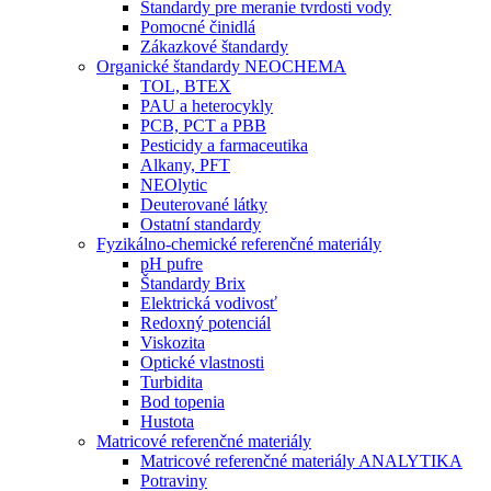
Štandardy pre meranie tvrdosti vody
Pomocné činidlá
Zákazkové štandardy
Organické štandardy NEOCHEMA
TOL, BTEX
PAU a heterocykly
PCB, PCT a PBB
Pesticidy a farmaceutika
Alkany, PFT
NEOlytic
Deuterované látky
Ostatní standardy
Fyzikálno-chemické referenčné materiály
pH pufre
Štandardy Brix
Elektrická vodivosť
Redoxný potenciál
Viskozita
Optické vlastnosti
Turbidita
Bod topenia
Hustota
Matricové referenčné materiály
Matricové referenčné materiály ANALYTIKA
Potraviny