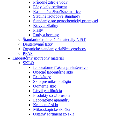
Prírodné zdroje vody
Pôdy, kaly, sediment
Rastlinné a živočíšne matrice
Stabilné izotopové štandardy
Štandardy pre petrochemický priemysel
Kovy a zliatiny
Plasty
Rudy a horniny
Štandardné referenčné materiály NIST
Deuterované látky
Organické standardy ďalších výrobcov
PFAS
Laboratórny spotrebný materiál
SKLO
Laboratórne fľaše a príslušenstvo
Obecné laboratórne sklo
Exsikátory
Sklo pre mikrobiológiu
Odmerné sklo
Lieviky a filtrácia
Produkty so zábrusom
Laboratórne aparatúry
Kremenné sklo
Mikroskopické sklíčka
Ostatný sortiment zo skla