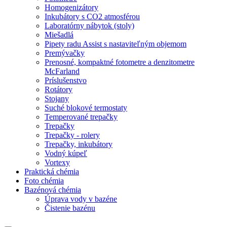
Homogenizátory
Inkubátory s CO2 atmosférou
Laboratórny nábytok (stoly)
Miešadlá
Pipety radu Assist s nastaviteľným objemom
Premývačky
Prenosné, kompaktné fotometre a denzitometre
McFarland
Príslušenstvo
Rotátory
Stojany
Suché blokové termostaty
Temperované trepačky
Trepačky
Trepačky - rolery
Trepačky, inkubátory
Vodný kúpeľ
Vortexy
Praktická chémia
Foto chémia
Bazénová chémia
Úprava vody v bazéne
Čistenie bazénu