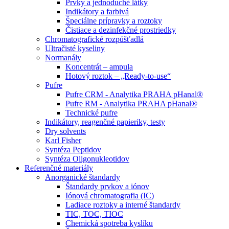
Prvky a jednoduché látky
Indikátory a farbivá
Špeciálne prípravky a roztoky
Čistiace a dezinfekčné prostriedky
Chromatografické rozpúšťadlá
Ultračisté kyseliny
Normanály
Koncentrát – ampula
Hotový roztok – „Ready-to-use“
Pufre
Pufre CRM - Analytika PRAHA pHanal®
Pufre RM - Analytika PRAHA pHanal®
Technické pufre
Indikátory, reagenčné papieriky, testy
Dry solvents
Karl Fisher
Syntéza Peptidov
Syntéza Oligonukleotidov
Referenčné materiály
Anorganické štandardy
Štandardy prvkov a iónov
Iónová chromatografia (IC)
Ladiace roztoky a interné štandardy
TIC, TOC, TIOC
Chemická spotreba kyslíku