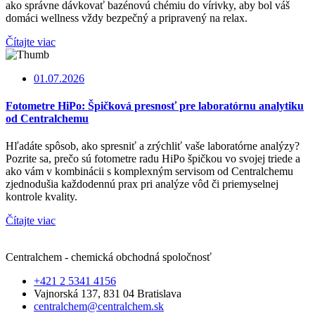
ako správne dávkovať bazénovú chémiu do vírivky, aby bol váš
domáci wellness vždy bezpečný a pripravený na relax.
Čítajte viac
01.07.2026
Fotometre HiPo: Špičková presnosť pre laboratórnu analytiku
od Centralchemu
Hľadáte spôsob, ako spresniť a zrýchliť vaše laboratórne analýzy?
Pozrite sa, prečo sú fotometre radu HiPo špičkou vo svojej triede a
ako vám v kombinácii s komplexným servisom od Centralchemu
zjednodušia každodennú prax pri analýze vôd či priemyselnej
kontrole kvality.
Čítajte viac
Centralchem - chemická obchodná spoločnosť
+421 2 5341 4156
Vajnorská 137, 831 04 Bratislava
centralchem@centralchem.sk