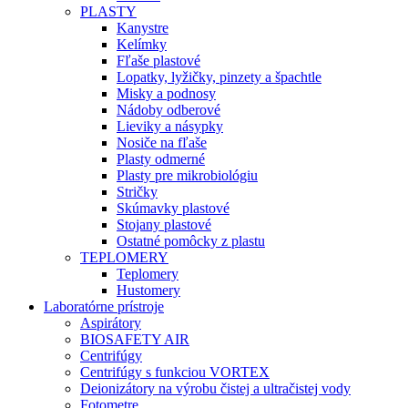
PLASTY
Kanystre
Kelímky
Fľaše plastové
Lopatky, lyžičky, pinzety a špachtle
Misky a podnosy
Nádoby odberové
Lieviky a násypky
Nosiče na fľaše
Plasty odmerné
Plasty pre mikrobiológiu
Stričky
Skúmavky plastové
Stojany plastové
Ostatné pomôcky z plastu
TEPLOMERY
Teplomery
Hustomery
Laboratórne prístroje
Aspirátory
BIOSAFETY AIR
Centrifúgy
Centrifúgy s funkciou VORTEX
Deionizátory na výrobu čistej a ultračistej vody
Fotometre