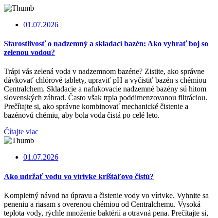
01.07.2026
Starostlivosť o nadzemný a skladací bazén: Ako vyhrať boj so
zelenou vodou?
Trápi vás zelená voda v nadzemnom bazéne? Zistite, ako správne
dávkovať chlórové tablety, upraviť pH a vyčistiť bazén s chémiou
Centralchem. Skladacie a nafukovacie nadzemné bazény sú hitom
slovenských záhrad. Často však trpia poddimenzovanou filtráciou.
Prečítajte si, ako správne kombinovať mechanické čistenie a
bazénovú chémiu, aby bola voda čistá po celé leto.
Čítajte viac
01.07.2026
Ako udržať vodu vo vírivke krištáľovo čistú?
Kompletný návod na úpravu a čistenie vody vo vírivke. Vyhnite sa
peneniu a riasam s overenou chémiou od Centralchemu. Vysoká
teplota vody, rýchle množenie baktérií a otravná pena. Prečítajte si,