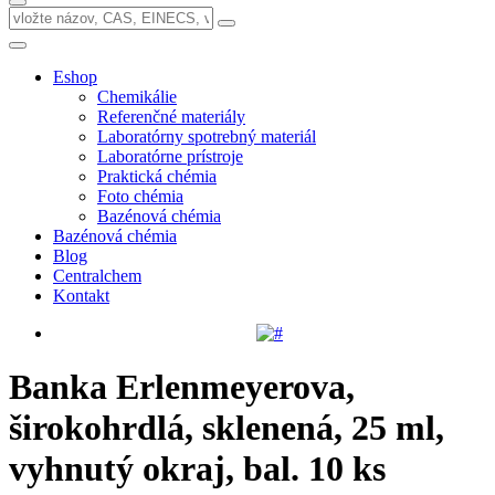
Eshop
Chemikálie
Referenčné materiály
Laboratórny spotrebný materiál
Laboratórne prístroje
Praktická chémia
Foto chémia
Bazénová chémia
Bazénová chémia
Blog
Centralchem
Kontakt
Banka Erlenmeyerova,
širokohrdlá, sklenená, 25 ml,
vyhnutý okraj, bal. 10 ks