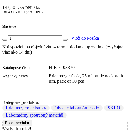
147,50 €
/ ks
bez DPH
181,43 € s DPH (23% DPH)
Množstvo
Vlož do košíka
K dispozícii na objednávku – termín dodania upresníme (zvyčajne
viac ako 14 dní)
HIR-7103370
Katalógové číslo
Erlenmeyer flask, 25 ml, wide neck with
Anglický názov
rim, pack of 10 pcs
Kategórie produktu:
Erlenmeyerove banky
Obecné laboratórne sklo
SKLO
Laboratórny spotrebný materiál
Popis produktu
Výška [mm]: 70