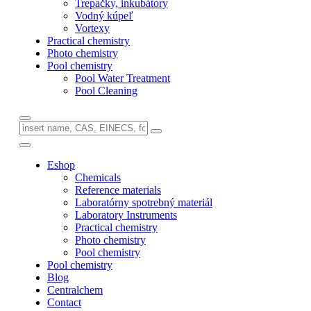
Trepačky, inkubátory
Vodný kúpeľ
Vortexy
Practical chemistry
Photo chemistry
Pool chemistry
Pool Water Treatment
Pool Cleaning
Eshop
Chemicals
Reference materials
Laboratórny spotrebný materiál
Laboratory Instruments
Practical chemistry
Photo chemistry
Pool chemistry
Pool chemistry
Blog
Centralchem
Contact