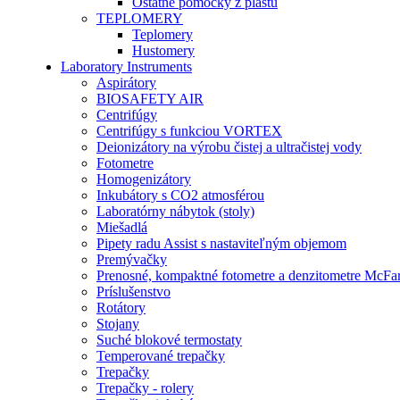
Ostatné pomôcky z plastu
TEPLOMERY
Teplomery
Hustomery
Laboratory Instruments
Aspirátory
BIOSAFETY AIR
Centrifúgy
Centrifúgy s funkciou VORTEX
Deionizátory na výrobu čistej a ultračistej vody
Fotometre
Homogenizátory
Inkubátory s CO2 atmosférou
Laboratórny nábytok (stoly)
Miešadlá
Pipety radu Assist s nastaviteľným objemom
Premývačky
Prenosné, kompaktné fotometre a denzitometre McFa
Príslušenstvo
Rotátory
Stojany
Suché blokové termostaty
Temperované trepačky
Trepačky
Trepačky - rolery