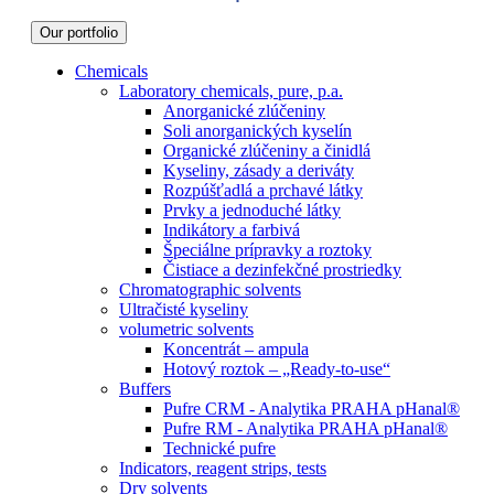
Our portfolio
Chemicals
Laboratory chemicals, pure, p.a.
Anorganické zlúčeniny
Soli anorganických kyselín
Organické zlúčeniny a činidlá
Kyseliny, zásady a deriváty
Rozpúšťadlá a prchavé látky
Prvky a jednoduché látky
Indikátory a farbivá
Špeciálne prípravky a roztoky
Čistiace a dezinfekčné prostriedky
Chromatographic solvents
Ultračisté kyseliny
volumetric solvents
Koncentrát – ampula
Hotový roztok – „Ready-to-use“
Buffers
Pufre CRM - Analytika PRAHA pHanal®
Pufre RM - Analytika PRAHA pHanal®
Technické pufre
Indicators, reagent strips, tests
Dry solvents