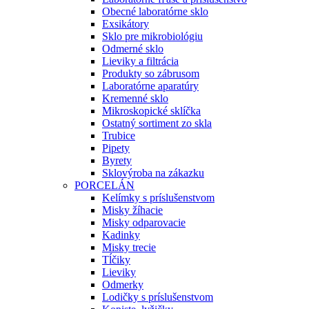
Obecné laboratórne sklo
Exsikátory
Sklo pre mikrobiológiu
Odmerné sklo
Lieviky a filtrácia
Produkty so zábrusom
Laboratórne aparatúry
Kremenné sklo
Mikroskopické sklíčka
Ostatný sortiment zo skla
Trubice
Pipety
Byrety
Sklovýroba na zákazku
PORCELÁN
Kelímky s príslušenstvom
Misky žíhacie
Misky odparovacie
Kadinky
Misky trecie
Tĺčiky
Lieviky
Odmerky
Lodičky s príslušenstvom