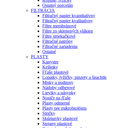
Kopiste, lyžičky
Ostatný porcelán
FILTRÁCIA
Filtračný papier kvantitatívny
Filtračný papier kvalitatívny
Filtre membránové
Filtre zo sklenených vlákien
Filtre striekačkové
Filtračné patróny
Filtračné zariadenia
Ostatné
PLASTY
Kanystre
Kelímky
Fľaše plastové
Lopatky, lyžičky, pinzety a špachtle
Misky a podnosy
Nádoby odberové
Lieviky a násypky
Nosiče na fľaše
Plasty odmerné
Plasty pre mikrobiológiu
Stričky
Skúmavky plastové
Stojany plastové