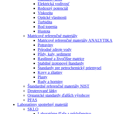
Elektrická vodivosť
Redoxný potenciál
Viskozita
Optické vlastnosti
Turbidita
Bod topenia
Hustota
Matricové referenčné materiály
Matricové referenčné materiály ANALYTIKA
Potraviny
Prírodné zdroje vody
Pôdy, kaly, sediment
Rastlinné a živočíšne matrice
Stabilné izotopové štandardy
Štandardy pre petrochemický priemysel
Kovy a zliatiny
Plasty
Rudy a horniny
Štandardné referenčné materiály NIST
Deuterované látky
Organické standardy ďalších výrobcov
PFAS
Laboratórny spotrebný materiál
SKLO
Laboratórne fľaše a príslušenstvo