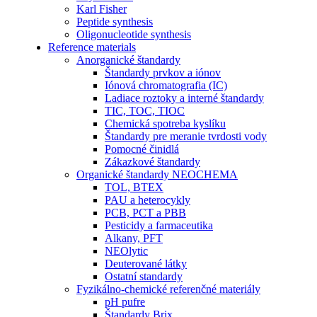
Karl Fisher
Peptide synthesis
Oligonucleotide synthesis
Reference materials
Anorganické štandardy
Štandardy prvkov a iónov
Iónová chromatografia (IC)
Ladiace roztoky a interné štandardy
TIC, TOC, TIOC
Chemická spotreba kyslíku
Štandardy pre meranie tvrdosti vody
Pomocné činidlá
Zákazkové štandardy
Organické štandardy NEOCHEMA
TOL, BTEX
PAU a heterocykly
PCB, PCT a PBB
Pesticidy a farmaceutika
Alkany, PFT
NEOlytic
Deuterované látky
Ostatní standardy
Fyzikálno-chemické referenčné materiály
pH pufre
Štandardy Brix