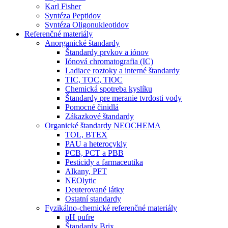
Karl Fisher
Syntéza Peptidov
Syntéza Oligonukleotidov
Referenčné materiály
Anorganické štandardy
Štandardy prvkov a iónov
Iónová chromatografia (IC)
Ladiace roztoky a interné štandardy
TIC, TOC, TIOC
Chemická spotreba kyslíku
Štandardy pre meranie tvrdosti vody
Pomocné činidlá
Zákazkové štandardy
Organické štandardy NEOCHEMA
TOL, BTEX
PAU a heterocykly
PCB, PCT a PBB
Pesticidy a farmaceutika
Alkany, PFT
NEOlytic
Deuterované látky
Ostatní standardy
Fyzikálno-chemické referenčné materiály
pH pufre
Štandardy Brix