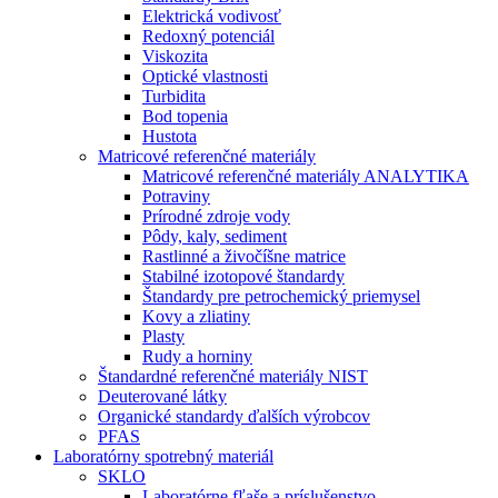
Elektrická vodivosť
Redoxný potenciál
Viskozita
Optické vlastnosti
Turbidita
Bod topenia
Hustota
Matricové referenčné materiály
Matricové referenčné materiály ANALYTIKA
Potraviny
Prírodné zdroje vody
Pôdy, kaly, sediment
Rastlinné a živočíšne matrice
Stabilné izotopové štandardy
Štandardy pre petrochemický priemysel
Kovy a zliatiny
Plasty
Rudy a horniny
Štandardné referenčné materiály NIST
Deuterované látky
Organické standardy ďalších výrobcov
PFAS
Laboratórny spotrebný materiál
SKLO
Laboratórne fľaše a príslušenstvo