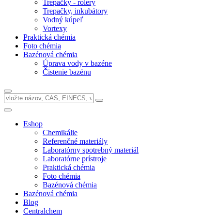
Trepačky - rolery
Trepačky, inkubátory
Vodný kúpeľ
Vortexy
Praktická chémia
Foto chémia
Bazénová chémia
Úprava vody v bazéne
Čistenie bazénu
Eshop
Chemikálie
Referenčné materiály
Laboratórny spotrebný materiál
Laboratórne prístroje
Praktická chémia
Foto chémia
Bazénová chémia
Bazénová chémia
Blog
Centralchem