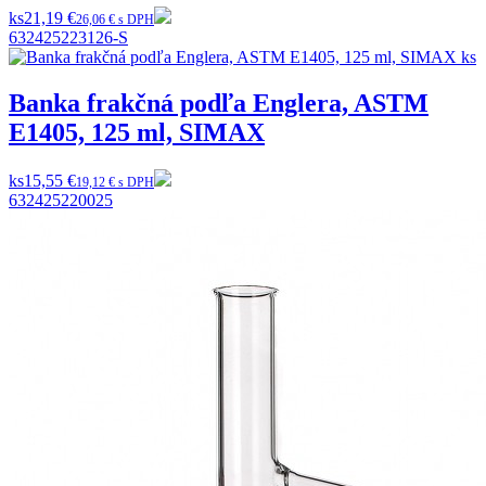
ks
21,19 €
26,06 € s DPH
632425223126-S
Banka frakčná podľa Englera, ASTM
E1405, 125 ml, SIMAX
ks
15,55 €
19,12 € s DPH
632425220025