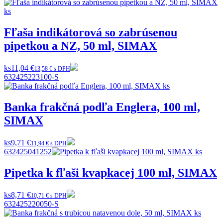
Fľaša indikátorová so zabrúsenou
pipetkou a NZ, 50 ml, SIMAX
ks
11,04 €
13,58 € s DPH
632425223100-S
Banka frakčná podľa Englera, 100 ml,
SIMAX
ks
9,71 €
11,94 € s DPH
632425041252
Pipetka k fľaši kvapkacej 100 ml, SIMAX
ks
8,71 €
10,71 € s DPH
632425220050-S