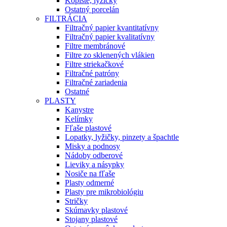
Kopiste, lyžičky
Ostatný porcelán
FILTRÁCIA
Filtračný papier kvantitatívny
Filtračný papier kvalitatívny
Filtre membránové
Filtre zo sklenených vlákien
Filtre striekačkové
Filtračné patróny
Filtračné zariadenia
Ostatné
PLASTY
Kanystre
Kelímky
Fľaše plastové
Lopatky, lyžičky, pinzety a špachtle
Misky a podnosy
Nádoby odberové
Lieviky a násypky
Nosiče na fľaše
Plasty odmerné
Plasty pre mikrobiológiu
Stričky
Skúmavky plastové
Stojany plastové