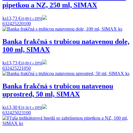
pipetkou a NZ, 250 ml, SIMAX
ks
13,73 €
16,89 € s DPH
632425220100
Banka frakčná s trubicou natavenou dole,
100 ml, SIMAX
ks
13,73 €
16,89 € s DPH
632425221050
Banka frakčná s trubicou natavenou
uprostred, 50 ml, SIMAX
ks
13,30 €
16,36 € s DPH
632425023100