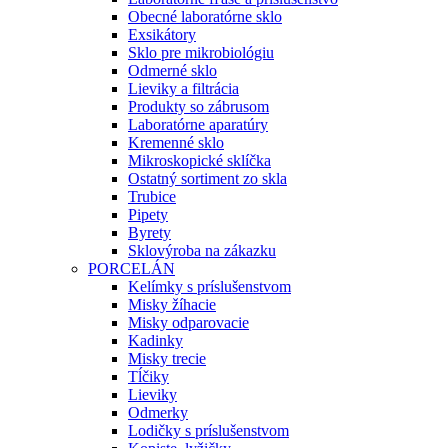
Obecné laboratórne sklo
Exsikátory
Sklo pre mikrobiológiu
Odmerné sklo
Lieviky a filtrácia
Produkty so zábrusom
Laboratórne aparatúry
Kremenné sklo
Mikroskopické sklíčka
Ostatný sortiment zo skla
Trubice
Pipety
Byrety
Sklovýroba na zákazku
PORCELÁN
Kelímky s príslušenstvom
Misky žíhacie
Misky odparovacie
Kadinky
Misky trecie
Tĺčiky
Lieviky
Odmerky
Lodičky s príslušenstvom