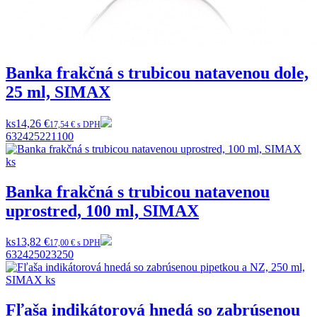
Banka frakčná s trubicou natavenou dole,
25 ml, SIMAX
ks
14,26 €
17,54 € s DPH
632425221100
Banka frakčná s trubicou natavenou
uprostred, 100 ml, SIMAX
ks
13,82 €
17,00 € s DPH
632425023250
Fľaša indikátorová hnedá so zabrúsenou