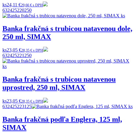
ks
24,11 €
29,66 € s DPH
632425220250
Banka frakčná s trubicou natavenou dole,
250 ml, SIMAX
ks
23,05 €
28,35 € s DPH
632425221250
Banka frakčná s trubicou natavenou
uprostred, 250 ml, SIMAX
ks
23,05 €
28,35 € s DPH
632425223125
Banka frakčná podľa Englera, 125 ml,
SIMAX