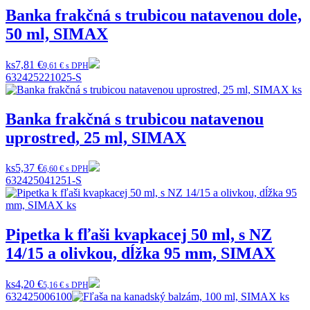
Banka frakčná s trubicou natavenou dole,
50 ml, SIMAX
ks
7,81 €
9,61 € s DPH
632425221025-S
Banka frakčná s trubicou natavenou
uprostred, 25 ml, SIMAX
ks
5,37 €
6,60 € s DPH
632425041251-S
Pipetka k fľaši kvapkacej 50 ml, s NZ
14/15 a olivkou, dĺžka 95 mm, SIMAX
ks
4,20 €
5,16 € s DPH
632425006100