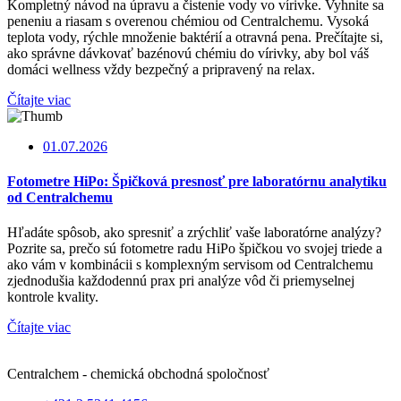
Kompletný návod na úpravu a čistenie vody vo vírivke. Vyhnite sa
peneniu a riasam s overenou chémiou od Centralchemu. Vysoká
teplota vody, rýchle množenie baktérií a otravná pena. Prečítajte si,
ako správne dávkovať bazénovú chémiu do vírivky, aby bol váš
domáci wellness vždy bezpečný a pripravený na relax.
Čítajte viac
01.07.2026
Fotometre HiPo: Špičková presnosť pre laboratórnu analytiku
od Centralchemu
Hľadáte spôsob, ako spresniť a zrýchliť vaše laboratórne analýzy?
Pozrite sa, prečo sú fotometre radu HiPo špičkou vo svojej triede a
ako vám v kombinácii s komplexným servisom od Centralchemu
zjednodušia každodennú prax pri analýze vôd či priemyselnej
kontrole kvality.
Čítajte viac
Centralchem - chemická obchodná spoločnosť