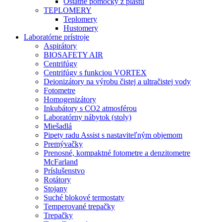
Ostatné pomôcky z plastu
TEPLOMERY
Teplomery
Hustomery
Laboratórne prístroje
Aspirátory
BIOSAFETY AIR
Centrifúgy
Centrifúgy s funkciou VORTEX
Deionizátory na výrobu čistej a ultračistej vody
Fotometre
Homogenizátory
Inkubátory s CO2 atmosférou
Laboratórny nábytok (stoly)
Miešadlá
Pipety radu Assist s nastaviteľným objemom
Premývačky
Prenosné, kompaktné fotometre a denzitometre
McFarland
Príslušenstvo
Rotátory
Stojany
Suché blokové termostaty
Temperované trepačky
Trepačky