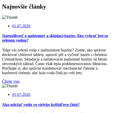
Najnovšie články
01.07.2026
Starostlivosť o nadzemný a skladací bazén: Ako vyhrať boj so
zelenou vodou?
Trápi vás zelená voda v nadzemnom bazéne? Zistite, ako správne
dávkovať chlórové tablety, upraviť pH a vyčistiť bazén s chémiou
Centralchem. Skladacie a nafukovacie nadzemné bazény sú hitom
slovenských záhrad. Často však trpia poddimenzovanou filtráciou.
Prečítajte si, ako správne kombinovať mechanické čistenie a
bazénovú chémiu, aby bola voda čistá po celé leto.
Čítajte viac
01.07.2026
Ako udržať vodu vo vírivke krištáľovo čistú?