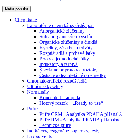
Naša ponuka
Chemikálie
Laboratórne chemikálie, čisté, p.a.
Anorganické zlúčeniny
Soli anorganických kyselín
Organické zlúčeniny a činidlá
Kyseliny, zásady a deriváty
Rozpúšťadlá a prchavé látky
Prvky a jednoduché látky
Indikátory a farbivá
Špeciálne prípravky a roztoky
Čistiace a dezinfekčné prostriedky
Chromatografické rozpúšťadlá
Ultračisté kyseliny
Normanály
Koncentrát – ampula
Hotový roztok – „Ready-to-use“
Pufre
Pufre CRM - Analytika PRAHA pHanal®
Pufre RM - Analytika PRAHA pHanal®
Technické pufre
Indikátory, reagenčné papieriky, testy
Dry solvents