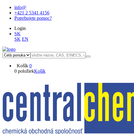
info@
+421 2 5341 4156
Potrebujete pomoc?
Login
SK
SK
EN
Košík
0
0 položiek
Košík