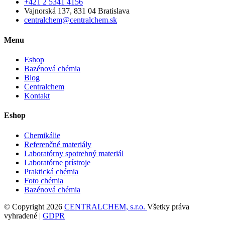
+421 2 5341 4156
Vajnorská 137, 831 04 Bratislava
centralchem@centralchem.sk
Menu
Eshop
Bazénová chémia
Blog
Centralchem
Kontakt
Eshop
Chemikálie
Referenčné materiály
Laboratórny spotrebný materiál
Laboratórne prístroje
Praktická chémia
Foto chémia
Bazénová chémia
© Copyright 2026
CENTRALCHEM, s.r.o.
Všetky práva
vyhradené |
GDPR