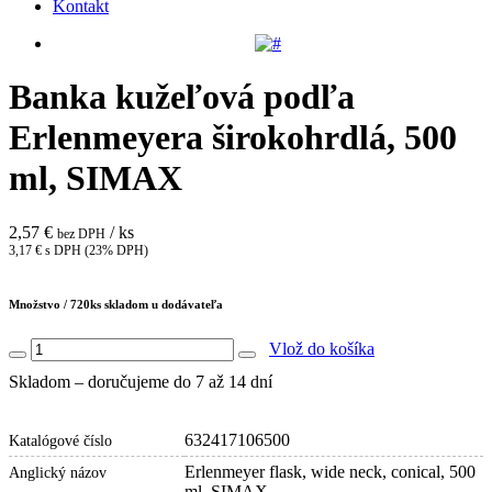
Kontakt
Banka kužeľová podľa
Erlenmeyera širokohrdlá, 500
ml, SIMAX
2,57 €
/ ks
bez DPH
3,17 € s DPH (23% DPH)
Množstvo /
720
ks skladom u dodávateľa
Vlož do košíka
Skladom – doručujeme do 7 až 14 dní
632417106500
Katalógové číslo
Erlenmeyer flask, wide neck, conical, 500
Anglický názov
ml, SIMAX