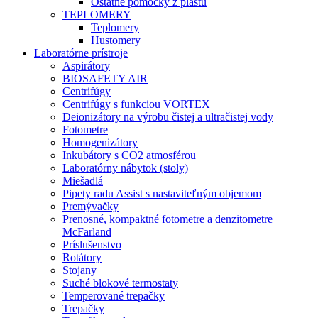
Ostatné pomôcky z plastu
TEPLOMERY
Teplomery
Hustomery
Laboratórne prístroje
Aspirátory
BIOSAFETY AIR
Centrifúgy
Centrifúgy s funkciou VORTEX
Deionizátory na výrobu čistej a ultračistej vody
Fotometre
Homogenizátory
Inkubátory s CO2 atmosférou
Laboratórny nábytok (stoly)
Miešadlá
Pipety radu Assist s nastaviteľným objemom
Premývačky
Prenosné, kompaktné fotometre a denzitometre
McFarland
Príslušenstvo
Rotátory
Stojany
Suché blokové termostaty
Temperované trepačky
Trepačky