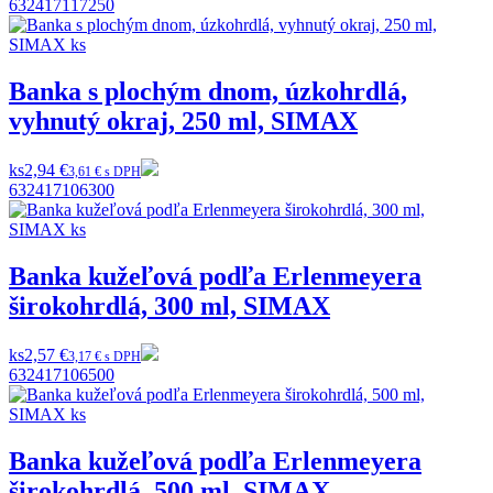
632417117250
Banka s plochým dnom, úzkohrdlá,
vyhnutý okraj, 250 ml, SIMAX
ks
2,94 €
3,61 € s DPH
632417106300
Banka kužeľová podľa Erlenmeyera
širokohrdlá, 300 ml, SIMAX
ks
2,57 €
3,17 € s DPH
632417106500
Banka kužeľová podľa Erlenmeyera
širokohrdlá, 500 ml, SIMAX