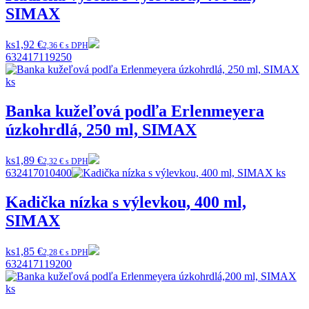
SIMAX
ks
1,92 €
2,36 € s DPH
632417119250
Banka kužeľová podľa Erlenmeyera
úzkohrdlá, 250 ml, SIMAX
ks
1,89 €
2,32 € s DPH
632417010400
Kadička nízka s výlevkou, 400 ml,
SIMAX
ks
1,85 €
2,28 € s DPH
632417119200