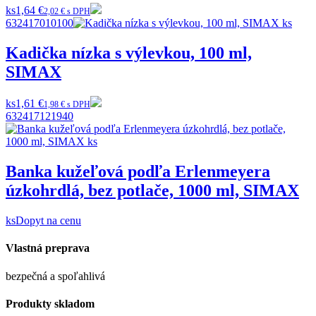
ks
1,64 €
2,02 € s DPH
632417010100
Kadička nízka s výlevkou, 100 ml,
SIMAX
ks
1,61 €
1,98 € s DPH
632417121940
Banka kužeľová podľa Erlenmeyera
úzkohrdlá, bez potlače, 1000 ml, SIMAX
ks
Dopyt na cenu
Vlastná preprava
bezpečná a spoľahlivá
Produkty skladom