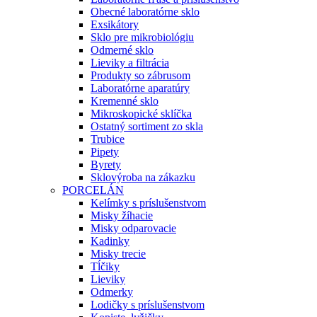
Obecné laboratórne sklo
Exsikátory
Sklo pre mikrobiológiu
Odmerné sklo
Lieviky a filtrácia
Produkty so zábrusom
Laboratórne aparatúry
Kremenné sklo
Mikroskopické sklíčka
Ostatný sortiment zo skla
Trubice
Pipety
Byrety
Sklovýroba na zákazku
PORCELÁN
Kelímky s príslušenstvom
Misky žíhacie
Misky odparovacie
Kadinky
Misky trecie
Tĺčiky
Lieviky
Odmerky
Lodičky s príslušenstvom