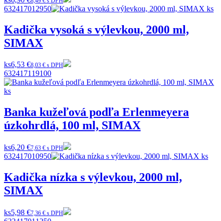
8,49 € s DPH
632417012950
Kadička vysoká s výlevkou, 2000 ml,
SIMAX
ks
6,53 €
8,03 € s DPH
632417119100
Banka kužeľová podľa Erlenmeyera
úzkohrdlá, 100 ml, SIMAX
ks
6,20 €
7,63 € s DPH
632417010950
Kadička nízka s výlevkou, 2000 ml,
SIMAX
ks
5,98 €
7,36 € s DPH