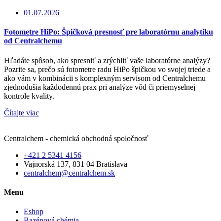
01.07.2026
Fotometre HiPo: Špičková presnosť pre laboratórnu analytiku
od Centralchemu
Hľadáte spôsob, ako spresniť a zrýchliť vaše laboratórne analýzy?
Pozrite sa, prečo sú fotometre radu HiPo špičkou vo svojej triede a
ako vám v kombinácii s komplexným servisom od Centralchemu
zjednodušia každodennú prax pri analýze vôd či priemyselnej
kontrole kvality.
Čítajte viac
Centralchem - chemická obchodná spoločnosť
+421 2 5341 4156
Vajnorská 137, 831 04 Bratislava
centralchem@centralchem.sk
Menu
Eshop
Bazénová chémia