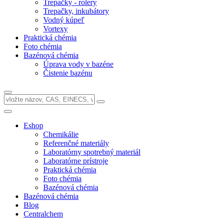
Trepačky - rolery
Trepačky, inkubátory
Vodný kúpeľ
Vortexy
Praktická chémia
Foto chémia
Bazénová chémia
Úprava vody v bazéne
Čistenie bazénu
Eshop
Chemikálie
Referenčné materiály
Laboratórny spotrebný materiál
Laboratórne prístroje
Praktická chémia
Foto chémia
Bazénová chémia
Bazénová chémia
Blog
Centralchem