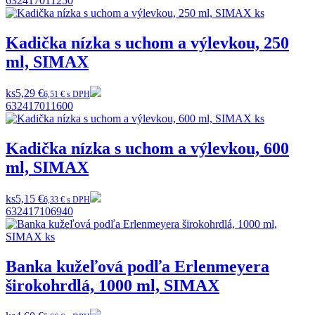
632417011250
Kadička nízka s uchom a výlevkou, 250
ml, SIMAX
ks
5,29 €
6,51 € s DPH
632417011600
Kadička nízka s uchom a výlevkou, 600
ml, SIMAX
ks
5,15 €
6,33 € s DPH
632417106940
Banka kužeľová podľa Erlenmeyera
širokohrdlá, 1000 ml, SIMAX