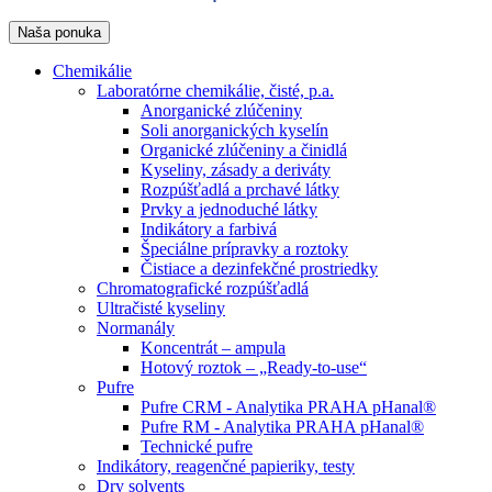
Naša ponuka
Chemikálie
Laboratórne chemikálie, čisté, p.a.
Anorganické zlúčeniny
Soli anorganických kyselín
Organické zlúčeniny a činidlá
Kyseliny, zásady a deriváty
Rozpúšťadlá a prchavé látky
Prvky a jednoduché látky
Indikátory a farbivá
Špeciálne prípravky a roztoky
Čistiace a dezinfekčné prostriedky
Chromatografické rozpúšťadlá
Ultračisté kyseliny
Normanály
Koncentrát – ampula
Hotový roztok – „Ready-to-use“
Pufre
Pufre CRM - Analytika PRAHA pHanal®
Pufre RM - Analytika PRAHA pHanal®
Technické pufre
Indikátory, reagenčné papieriky, testy
Dry solvents