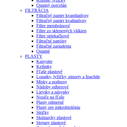
Kopiste, lyžičky
Ostatný porcelán
FILTRÁCIA
Filtračný papier kvantitatívny
Filtračný papier kvalitatívny
Filtre membránové
Filtre zo sklenených vlákien
Filtre striekačkové
Filtračné patróny
Filtračné zariadenia
Ostatné
PLASTY
Kanystre
Kelímky
Fľaše plastové
Lopatky, lyžičky, pinzety a špachtle
Misky a podnosy
Nádoby odberové
Lieviky a násypky
Nosiče na fľaše
Plasty odmerné
Plasty pre mikrobiológiu
Stričky
Skúmavky plastové
Stojany plastové