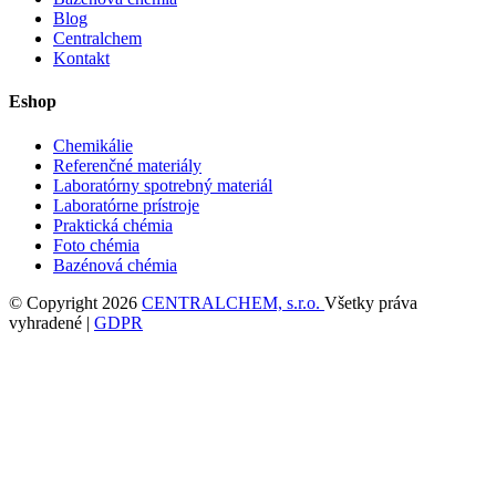
Blog
Centralchem
Kontakt
Eshop
Chemikálie
Referenčné materiály
Laboratórny spotrebný materiál
Laboratórne prístroje
Praktická chémia
Foto chémia
Bazénová chémia
© Copyright 2026
CENTRALCHEM, s.r.o.
Všetky práva
vyhradené |
GDPR