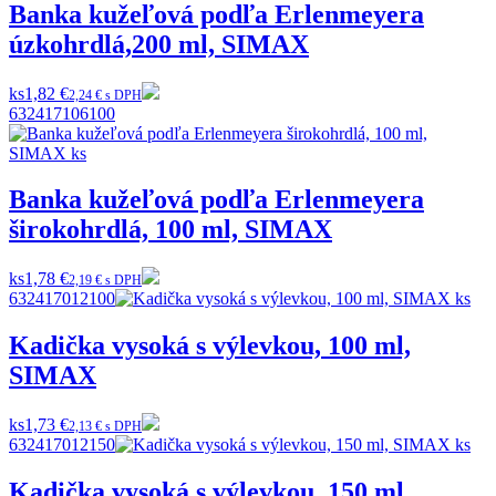
Banka kužeľová podľa Erlenmeyera
úzkohrdlá,200 ml, SIMAX
ks
1,82 €
2,24 € s DPH
632417106100
Banka kužeľová podľa Erlenmeyera
širokohrdlá, 100 ml, SIMAX
ks
1,78 €
2,19 € s DPH
632417012100
Kadička vysoká s výlevkou, 100 ml,
SIMAX
ks
1,73 €
2,13 € s DPH
632417012150
Kadička vysoká s výlevkou, 150 ml,