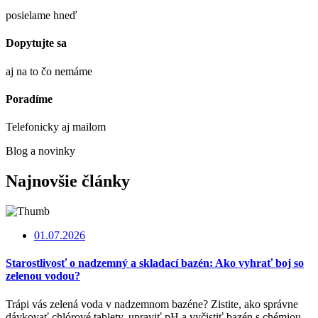
posielame hneď
Dopytujte sa
aj na to čo nemáme
Poradíme
Telefonicky aj mailom
Blog a novinky
Najnovšie články
01.07.2026
Starostlivosť o nadzemný a skladací bazén: Ako vyhrať boj so
zelenou vodou?
Trápi vás zelená voda v nadzemnom bazéne? Zistite, ako správne
dávkovať chlórové tablety, upraviť pH a vyčistiť bazén s chémiou