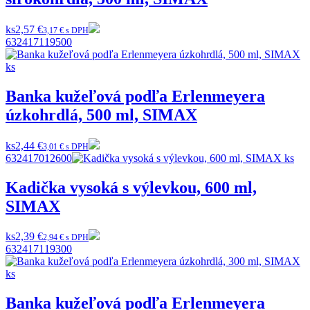
ks
2,57 €
3,17 € s DPH
632417119500
Banka kužeľová podľa Erlenmeyera
úzkohrdlá, 500 ml, SIMAX
ks
2,44 €
3,01 € s DPH
632417012600
Kadička vysoká s výlevkou, 600 ml,
SIMAX
ks
2,39 €
2,94 € s DPH
632417119300
Banka kužeľová podľa Erlenmeyera