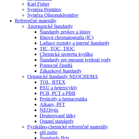
Karl Fisher
Syntéza Peptidov
Syntéza Oligonukleotidov
Referenčné materiály
Anorganické štandardy
Štandardy prvkov a iónov
Iónová chromatografia (IC)
Ladiace roztoky a interné štandardy
TIC, TOC, TIOC
Chemická spotreba kyslíku
Štandardy pre meranie tvrdosti vody
Pomocné činidlá
Zákazkové štandardy
Organické štandardy NEOCHEMA
TOL, BTEX
PAU a heterocykly
PCB, PCT a PBB
Pesticidy a farmaceutika
Alkany, PFT
NEOlytic
Deuterované látky
Ostatní standardy
Fyzikálno-chemické referenčné materiály
pH pufre
Štandardy Brix