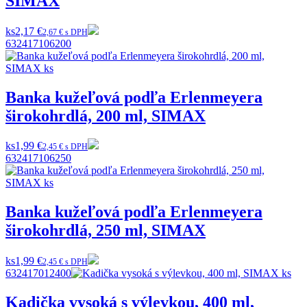
SIMAX
ks
2,17 €
2,67 € s DPH
632417106200
Banka kužeľová podľa Erlenmeyera
širokohrdlá, 200 ml, SIMAX
ks
1,99 €
2,45 € s DPH
632417106250
Banka kužeľová podľa Erlenmeyera
širokohrdlá, 250 ml, SIMAX
ks
1,99 €
2,45 € s DPH
632417012400
Kadička vysoká s výlevkou, 400 ml,