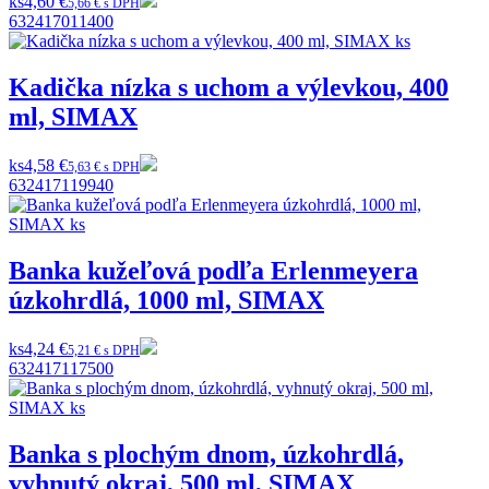
ks
4,60 €
5,66 € s DPH
632417011400
Kadička nízka s uchom a výlevkou, 400
ml, SIMAX
ks
4,58 €
5,63 € s DPH
632417119940
Banka kužeľová podľa Erlenmeyera
úzkohrdlá, 1000 ml, SIMAX
ks
4,24 €
5,21 € s DPH
632417117500
Banka s plochým dnom, úzkohrdlá,
vyhnutý okraj, 500 ml, SIMAX