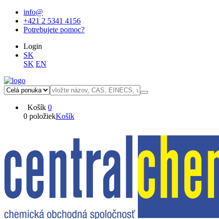
info@
+421 2 5341 4156
Potrebujete pomoc?
Login
SK
SK
EN
Košík
0
0 položiek
Košík