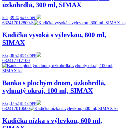
úzkohrdlá, 300 ml, SIMAX
ks
2,39 €
2,94 € s DPH
632417012800-S
Kadička vysoká s výlevkou, 800 ml,
SIMAX
ks
2,38 €
2,93 € s DPH
632417117100
Banka s plochým dnom, úzkohrdlá,
vyhnutý okraj, 100 ml, SIMAX
ks
2,37 €
2,91 € s DPH
632417010600
Kadička nízka s výlevkou, 600 ml,