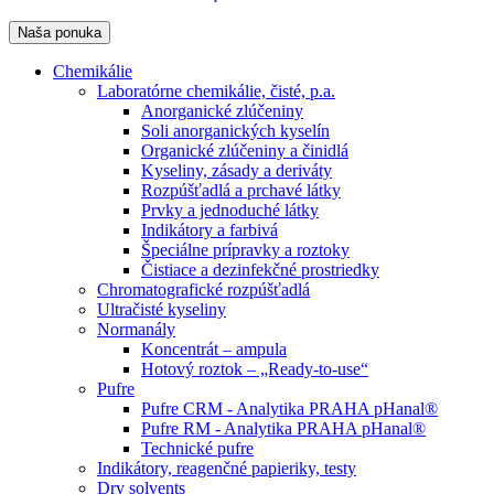
Naša ponuka
Chemikálie
Laboratórne chemikálie, čisté, p.a.
Anorganické zlúčeniny
Soli anorganických kyselín
Organické zlúčeniny a činidlá
Kyseliny, zásady a deriváty
Rozpúšťadlá a prchavé látky
Prvky a jednoduché látky
Indikátory a farbivá
Špeciálne prípravky a roztoky
Čistiace a dezinfekčné prostriedky
Chromatografické rozpúšťadlá
Ultračisté kyseliny
Normanály
Koncentrát – ampula
Hotový roztok – „Ready-to-use“
Pufre
Pufre CRM - Analytika PRAHA pHanal®
Pufre RM - Analytika PRAHA pHanal®
Technické pufre
Indikátory, reagenčné papieriky, testy
Dry solvents