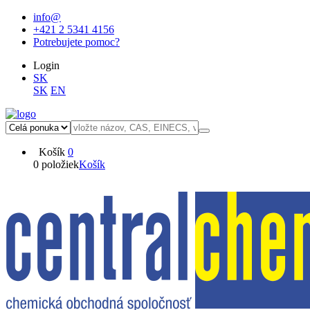
info@
+421 2 5341 4156
Potrebujete pomoc?
Login
SK
SK
EN
Košík
0
0 položiek
Košík