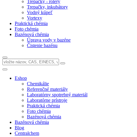
Trepačky - rolery
Trepačky, inkubátory
Vodný kúpeľ
Vortexy
Praktická chémia
Foto chémia
Bazénová chémia
Úprava vody v bazéne
Čistenie bazénu
Eshop
Chemikálie
Referenčné materiály
Laboratórny spotrebný materiál
Laboratórne prístroje
Praktická chémia
Foto chémia
Bazénová chémia
Bazénová chémia
Blog
Centralchem