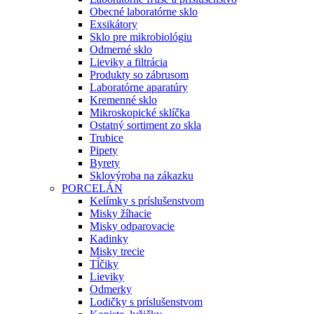
Obecné laboratórne sklo
Exsikátory
Sklo pre mikrobiológiu
Odmerné sklo
Lieviky a filtrácia
Produkty so zábrusom
Laboratórne aparatúry
Kremenné sklo
Mikroskopické sklíčka
Ostatný sortiment zo skla
Trubice
Pipety
Byrety
Sklovýroba na zákazku
PORCELÁN
Kelímky s príslušenstvom
Misky žíhacie
Misky odparovacie
Kadinky
Misky trecie
Tĺčiky
Lieviky
Odmerky
Lodičky s príslušenstvom