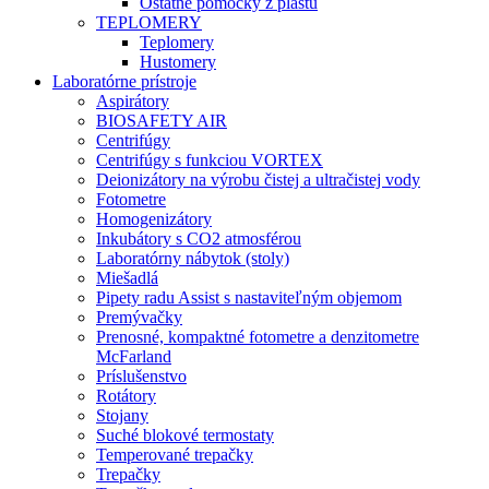
Ostatné pomôcky z plastu
TEPLOMERY
Teplomery
Hustomery
Laboratórne prístroje
Aspirátory
BIOSAFETY AIR
Centrifúgy
Centrifúgy s funkciou VORTEX
Deionizátory na výrobu čistej a ultračistej vody
Fotometre
Homogenizátory
Inkubátory s CO2 atmosférou
Laboratórny nábytok (stoly)
Miešadlá
Pipety radu Assist s nastaviteľným objemom
Premývačky
Prenosné, kompaktné fotometre a denzitometre
McFarland
Príslušenstvo
Rotátory
Stojany
Suché blokové termostaty
Temperované trepačky
Trepačky