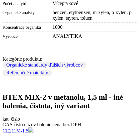
Víceprvkové
Počet analytů
benzen, etylbenzen, m-xylen, o-xylen, p-
Organické analyty
xylen, styren, toluen
1000
Koncentrace organika
ANALYTIKA
Výrobce
Kategórie produktu:
Organické standardy ďalších výrobcov
Referenčné materiály
BTEX MIX-2 v metanolu, 1,5 ml - iné
balenia, čistota, iný variant
kat. číslo
CAS číslo
názov
balenie
cena bez DPH
CE211M-1.5