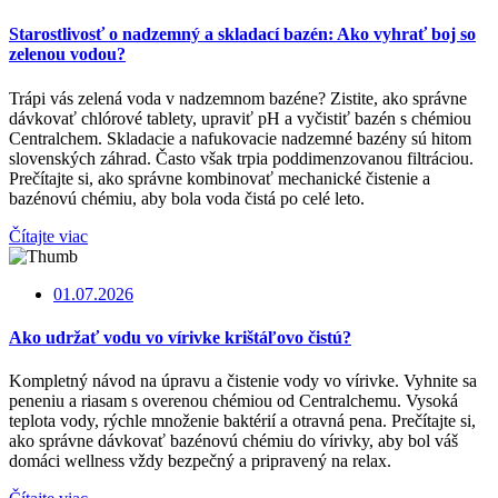
Starostlivosť o nadzemný a skladací bazén: Ako vyhrať boj so
zelenou vodou?
Trápi vás zelená voda v nadzemnom bazéne? Zistite, ako správne
dávkovať chlórové tablety, upraviť pH a vyčistiť bazén s chémiou
Centralchem. Skladacie a nafukovacie nadzemné bazény sú hitom
slovenských záhrad. Často však trpia poddimenzovanou filtráciou.
Prečítajte si, ako správne kombinovať mechanické čistenie a
bazénovú chémiu, aby bola voda čistá po celé leto.
Čítajte viac
01.07.2026
Ako udržať vodu vo vírivke krištáľovo čistú?
Kompletný návod na úpravu a čistenie vody vo vírivke. Vyhnite sa
peneniu a riasam s overenou chémiou od Centralchemu. Vysoká
teplota vody, rýchle množenie baktérií a otravná pena. Prečítajte si,
ako správne dávkovať bazénovú chémiu do vírivky, aby bol váš
domáci wellness vždy bezpečný a pripravený na relax.