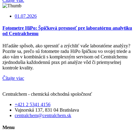
Čítajte viac
01.07.2026
Fotometre HiPo: Špičková presnosť pre laboratórnu analytiku
od Centralchemu
Hľadáte spôsob, ako spresniť a zrýchliť vaše laboratórne analýzy?
Pozrite sa, prečo sú fotometre radu HiPo špičkou vo svojej triede a
ako vám v kombinácii s komplexným servisom od Centralchemu
zjednodušia každodennú prax pri analýze vôd či priemyselnej
kontrole kvality.
Čítajte viac
Centralchem - chemická obchodná spoločnosť
+421 2 5341 4156
Vajnorská 137, 831 04 Bratislava
centralchem@centralchem.sk
Menu