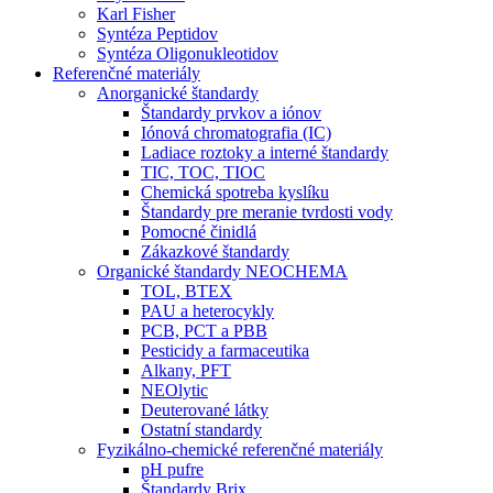
Karl Fisher
Syntéza Peptidov
Syntéza Oligonukleotidov
Referenčné materiály
Anorganické štandardy
Štandardy prvkov a iónov
Iónová chromatografia (IC)
Ladiace roztoky a interné štandardy
TIC, TOC, TIOC
Chemická spotreba kyslíku
Štandardy pre meranie tvrdosti vody
Pomocné činidlá
Zákazkové štandardy
Organické štandardy NEOCHEMA
TOL, BTEX
PAU a heterocykly
PCB, PCT a PBB
Pesticidy a farmaceutika
Alkany, PFT
NEOlytic
Deuterované látky
Ostatní standardy
Fyzikálno-chemické referenčné materiály
pH pufre
Štandardy Brix