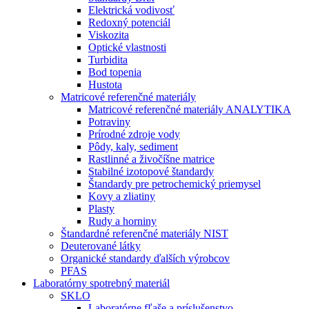
Elektrická vodivosť
Redoxný potenciál
Viskozita
Optické vlastnosti
Turbidita
Bod topenia
Hustota
Matricové referenčné materiály
Matricové referenčné materiály ANALYTIKA
Potraviny
Prírodné zdroje vody
Pôdy, kaly, sediment
Rastlinné a živočíšne matrice
Stabilné izotopové štandardy
Štandardy pre petrochemický priemysel
Kovy a zliatiny
Plasty
Rudy a horniny
Štandardné referenčné materiály NIST
Deuterované látky
Organické standardy ďalších výrobcov
PFAS
Laboratórny spotrebný materiál
SKLO
Laboratórne fľaše a príslušenstvo