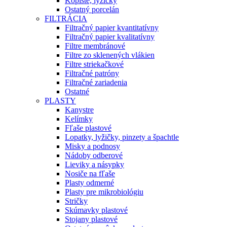
Kopiste, lyžičky
Ostatný porcelán
FILTRÁCIA
Filtračný papier kvantitatívny
Filtračný papier kvalitatívny
Filtre membránové
Filtre zo sklenených vlákien
Filtre striekačkové
Filtračné patróny
Filtračné zariadenia
Ostatné
PLASTY
Kanystre
Kelímky
Fľaše plastové
Lopatky, lyžičky, pinzety a špachtle
Misky a podnosy
Nádoby odberové
Lieviky a násypky
Nosiče na fľaše
Plasty odmerné
Plasty pre mikrobiológiu
Stričky
Skúmavky plastové
Stojany plastové