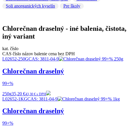
Soli anorganických kyselín
Pre školy
Chlorečnan draselný - iné balenia, čistota,
iný variant
kat. číslo
CAS číslo
názov
balenie
cena bez DPH
L02652-250G
CAS:
3811-04-9
Chlorečnan draselný
99+%
250g
35,20 €
43,30 € s DPH
L02652-1KG
CAS:
3811-04-9
Chlorečnan draselný
99+%