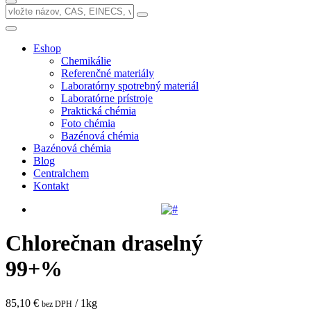
Eshop
Chemikálie
Referenčné materiály
Laboratórny spotrebný materiál
Laboratórne prístroje
Praktická chémia
Foto chémia
Bazénová chémia
Bazénová chémia
Blog
Centralchem
Kontakt
Chlorečnan draselný
99+%
85,10 €
/ 1kg
bez DPH