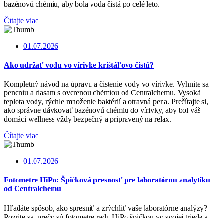
bazénovú chémiu, aby bola voda čistá po celé leto.
Čítajte viac
01.07.2026
Ako udržať vodu vo vírivke krištáľovo čistú?
Kompletný návod na úpravu a čistenie vody vo vírivke. Vyhnite sa
peneniu a riasam s overenou chémiou od Centralchemu. Vysoká
teplota vody, rýchle množenie baktérií a otravná pena. Prečítajte si,
ako správne dávkovať bazénovú chémiu do vírivky, aby bol váš
domáci wellness vždy bezpečný a pripravený na relax.
Čítajte viac
01.07.2026
Fotometre HiPo: Špičková presnosť pre laboratórnu analytiku
od Centralchemu
Hľadáte spôsob, ako spresniť a zrýchliť vaše laboratórne analýzy?
Pozrite sa, prečo sú fotometre radu HiPo špičkou vo svojej triede a