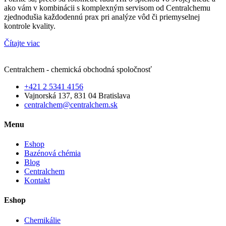
ako vám v kombinácii s komplexným servisom od Centralchemu
zjednodušia každodennú prax pri analýze vôd či priemyselnej
kontrole kvality.
Čítajte viac
Centralchem - chemická obchodná spoločnosť
+421 2 5341 4156
Vajnorská 137, 831 04 Bratislava
centralchem@centralchem.sk
Menu
Eshop
Bazénová chémia
Blog
Centralchem
Kontakt
Eshop
Chemikálie