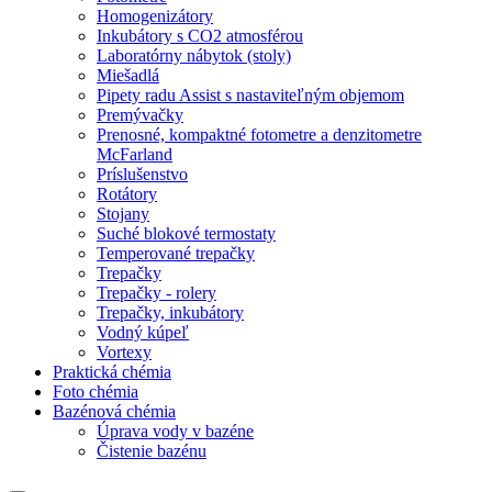
Homogenizátory
Inkubátory s CO2 atmosférou
Laboratórny nábytok (stoly)
Miešadlá
Pipety radu Assist s nastaviteľným objemom
Premývačky
Prenosné, kompaktné fotometre a denzitometre
McFarland
Príslušenstvo
Rotátory
Stojany
Suché blokové termostaty
Temperované trepačky
Trepačky
Trepačky - rolery
Trepačky, inkubátory
Vodný kúpeľ
Vortexy
Praktická chémia
Foto chémia
Bazénová chémia
Úprava vody v bazéne
Čistenie bazénu