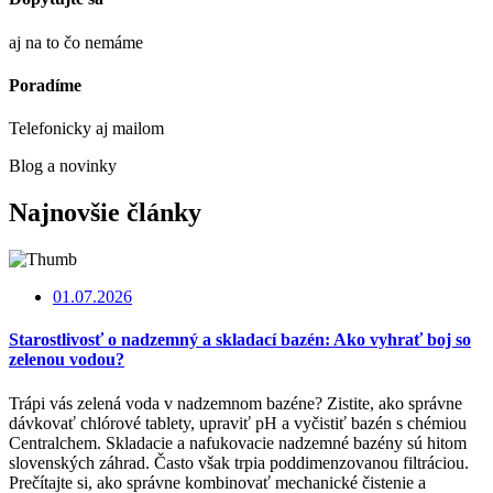
aj na to čo nemáme
Poradíme
Telefonicky aj mailom
Blog a novinky
Najnovšie články
01.07.2026
Starostlivosť o nadzemný a skladací bazén: Ako vyhrať boj so
zelenou vodou?
Trápi vás zelená voda v nadzemnom bazéne? Zistite, ako správne
dávkovať chlórové tablety, upraviť pH a vyčistiť bazén s chémiou
Centralchem. Skladacie a nafukovacie nadzemné bazény sú hitom
slovenských záhrad. Často však trpia poddimenzovanou filtráciou.
Prečítajte si, ako správne kombinovať mechanické čistenie a