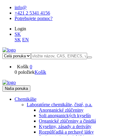
info@
+421 2 5341 4156
Potrebujete pomoc?
Login
SK
SK
EN
Košík
0
0 položiek
Košík
Naša ponuka
Chemikálie
Laboratórne chemikálie, čisté, p.a.
Anorganické zlúčeniny
Soli anorganických kyselín
Organické zlúčeniny a činidlá
Kyseliny, zásady a deriváty
Rozpúšťadlá a prchavé látky