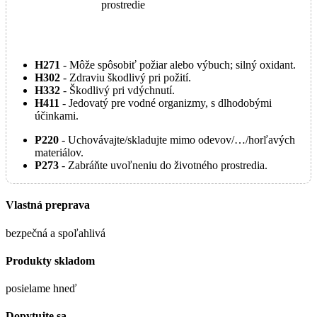
prostredie
H271
- Môže spôsobiť požiar alebo výbuch; silný oxidant.
H302
- Zdraviu škodlivý pri požití.
H332
- Škodlivý pri vdýchnutí.
H411
- Jedovatý pre vodné organizmy, s dlhodobými
účinkami.
P220
- Uchovávajte/skladujte mimo odevov/…/horľavých
materiálov.
P273
- Zabráňte uvoľneniu do životného prostredia.
Vlastná preprava
bezpečná a spoľahlivá
Produkty skladom
posielame hneď
Dopytujte sa