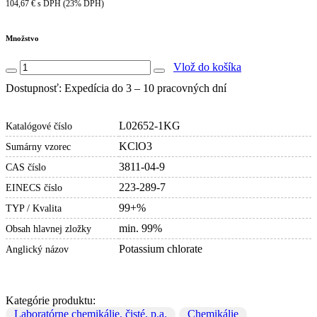
104,67 € s DPH (23% DPH)
Množstvo
Vlož do košíka
Dostupnosť: Expedícia do 3 – 10 pracovných dní
L02652-1KG
Katalógové číslo
KClO3
Sumárny vzorec
3811-04-9
CAS číslo
223-289-7
EINECS číslo
99+%
TYP / Kvalita
min. 99%
Obsah hlavnej zložky
Potassium chlorate
Anglický názov
Kategórie produktu:
Laboratórne chemikálie, čisté, p.a.
Chemikálie