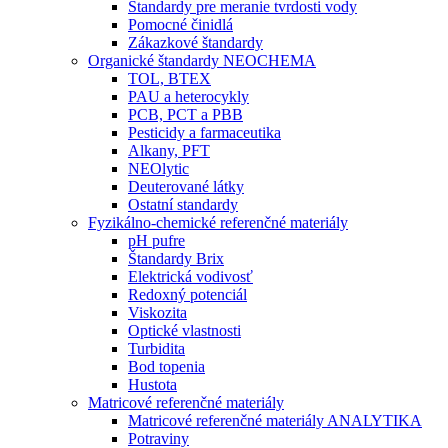
Štandardy pre meranie tvrdosti vody
Pomocné činidlá
Zákazkové štandardy
Organické štandardy NEOCHEMA
TOL, BTEX
PAU a heterocykly
PCB, PCT a PBB
Pesticidy a farmaceutika
Alkany, PFT
NEOlytic
Deuterované látky
Ostatní standardy
Fyzikálno-chemické referenčné materiály
pH pufre
Štandardy Brix
Elektrická vodivosť
Redoxný potenciál
Viskozita
Optické vlastnosti
Turbidita
Bod topenia
Hustota
Matricové referenčné materiály
Matricové referenčné materiály ANALYTIKA
Potraviny