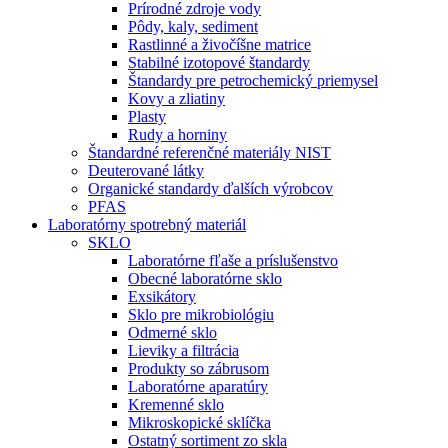
Prírodné zdroje vody
Pôdy, kaly, sediment
Rastlinné a živočíšne matrice
Stabilné izotopové štandardy
Štandardy pre petrochemický priemysel
Kovy a zliatiny
Plasty
Rudy a horniny
Štandardné referenčné materiály NIST
Deuterované látky
Organické standardy ďalších výrobcov
PFAS
Laboratórny spotrebný materiál
SKLO
Laboratórne fľaše a príslušenstvo
Obecné laboratórne sklo
Exsikátory
Sklo pre mikrobiológiu
Odmerné sklo
Lieviky a filtrácia
Produkty so zábrusom
Laboratórne aparatúry
Kremenné sklo
Mikroskopické sklíčka
Ostatný sortiment zo skla