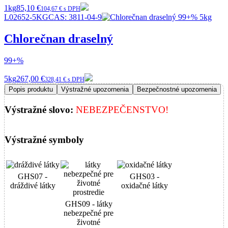
1kg
85,10 €
104,67 € s DPH
L02652-5KG
CAS:
3811-04-9
Chlorečnan draselný
99+%
5kg
267,00 €
328,41 € s DPH
Popis produktu
Výstražné upozornenia
Bezpečnostné upozornenia
Výstražné slovo:
NEBEZPEČENSTVO!
Výstražné symboly
GHS07 -
GHS03 -
dráždivé látky
oxidačné látky
GHS09 - látky
nebezpečné pre
životné