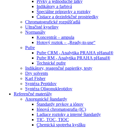
Prvky a jednoduché látky
Indikátory a farbivá
Špeciálne prípravky a roztoky
Čistiace a dezinfekčné prostriedky
Chromatografické rozpúšťadlá
Ultračisté kyseliny
Normanály
Koncentrát – ampula
Hotový roztok – „Ready-to-use“
Pufre
Pufre CRM - Analytika PRAHA pHanal®
Pufre RM - Analytika PRAHA pHanal®
Technické pufre
Indikátory, reagenčné papieriky, testy
Dry solvents
Karl Fisher
Syntéza Peptidov
Syntéza Oligonukleotidov
Referenčné materiály
Anorganické štandardy
Štandardy prvkov a iónov
Iónová chromatografia (IC)
Ladiace roztoky a interné štandardy
TIC, TOC, TIOC
Chemická spotreba kyslíku