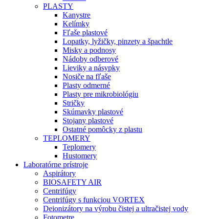
PLASTY
Kanystre
Kelímky
Fľaše plastové
Lopatky, lyžičky, pinzety a špachtle
Misky a podnosy
Nádoby odberové
Lieviky a násypky
Nosiče na fľaše
Plasty odmerné
Plasty pre mikrobiológiu
Stričky
Skúmavky plastové
Stojany plastové
Ostatné pomôcky z plastu
TEPLOMERY
Teplomery
Hustomery
Laboratórne prístroje
Aspirátory
BIOSAFETY AIR
Centrifúgy
Centrifúgy s funkciou VORTEX
Deionizátory na výrobu čistej a ultračistej vody
Fotometre