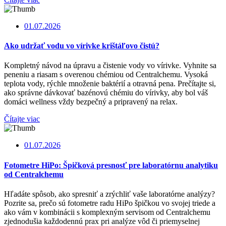
01.07.2026
Ako udržať vodu vo vírivke krištáľovo čistú?
Kompletný návod na úpravu a čistenie vody vo vírivke. Vyhnite sa
peneniu a riasam s overenou chémiou od Centralchemu. Vysoká
teplota vody, rýchle množenie baktérií a otravná pena. Prečítajte si,
ako správne dávkovať bazénovú chémiu do vírivky, aby bol váš
domáci wellness vždy bezpečný a pripravený na relax.
Čítajte viac
01.07.2026
Fotometre HiPo: Špičková presnosť pre laboratórnu analytiku
od Centralchemu
Hľadáte spôsob, ako spresniť a zrýchliť vaše laboratórne analýzy?
Pozrite sa, prečo sú fotometre radu HiPo špičkou vo svojej triede a
ako vám v kombinácii s komplexným servisom od Centralchemu
zjednodušia každodennú prax pri analýze vôd či priemyselnej