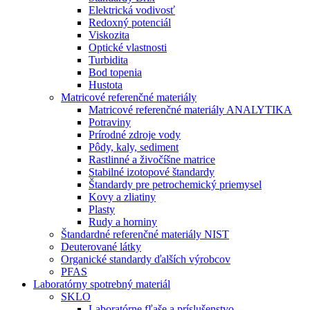
Elektrická vodivosť
Redoxný potenciál
Viskozita
Optické vlastnosti
Turbidita
Bod topenia
Hustota
Matricové referenčné materiály
Matricové referenčné materiály ANALYTIKA
Potraviny
Prírodné zdroje vody
Pôdy, kaly, sediment
Rastlinné a živočíšne matrice
Stabilné izotopové štandardy
Štandardy pre petrochemický priemysel
Kovy a zliatiny
Plasty
Rudy a horniny
Štandardné referenčné materiály NIST
Deuterované látky
Organické standardy ďalších výrobcov
PFAS
Laboratórny spotrebný materiál
SKLO
Laboratórne fľaše a príslušenstvo