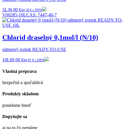
5L
36,00 €
44,28 € s DPH
V00285-10L
CAS:
7447-40-7
Chlorid draselný 0,1mol/l (N/10)
odmerný roztok READY-TO-USE
10L
69,00 €
84,87 € s DPH
Vlastná preprava
bezpečná a spoľahlivá
Produkty skladom
posielame hneď
Dopytujte sa
aj na to čo nemáme