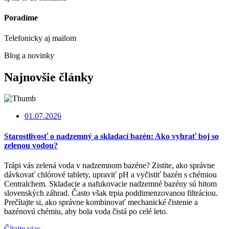
Poradíme
Telefonicky aj mailom
Blog a novinky
Najnovšie články
01.07.2026
Starostlivosť o nadzemný a skladací bazén: Ako vyhrať boj so
zelenou vodou?
Trápi vás zelená voda v nadzemnom bazéne? Zistite, ako správne
dávkovať chlórové tablety, upraviť pH a vyčistiť bazén s chémiou
Centralchem. Skladacie a nafukovacie nadzemné bazény sú hitom
slovenských záhrad. Často však trpia poddimenzovanou filtráciou.
Prečítajte si, ako správne kombinovať mechanické čistenie a
bazénovú chémiu, aby bola voda čistá po celé leto.
Čítajte viac