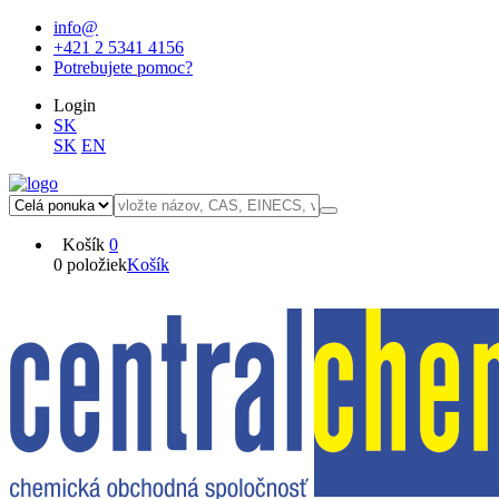
info@
+421 2 5341 4156
Potrebujete pomoc?
Login
SK
SK
EN
Košík
0
0 položiek
Košík