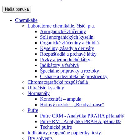
Naša ponuka
Chemikálie
Laboratórne chemikálie, čisté, p.a.
Anorganické zlúčeniny
Soli anorganických kyselín
Organické zlúčeniny a činidlá
Kyseliny, zásady a deriváty
Rozpúšťadlá a prchavé látky
Prvky a jednoduché látky
Indikátory a farbivá
Špeciálne prípravky a roztoky
Čistiace a dezinfekčné prostriedky
Chromatografické rozpúšťadlá
Ultračisté kyseliny
Normanály
Koncentrát – ampula
Hotový roztok – „Ready-to-use“
Pufre
Pufre CRM - Analytika PRAHA pHanal®
Pufre RM - Analytika PRAHA pHanal®
Technické pufre
Indikátory, reagenčné papieriky, testy
Dry solvents