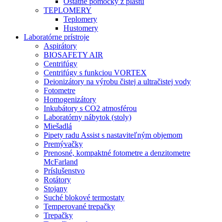
Ostatné pomôcky z plastu
TEPLOMERY
Teplomery
Hustomery
Laboratórne prístroje
Aspirátory
BIOSAFETY AIR
Centrifúgy
Centrifúgy s funkciou VORTEX
Deionizátory na výrobu čistej a ultračistej vody
Fotometre
Homogenizátory
Inkubátory s CO2 atmosférou
Laboratórny nábytok (stoly)
Miešadlá
Pipety radu Assist s nastaviteľným objemom
Premývačky
Prenosné, kompaktné fotometre a denzitometre
McFarland
Príslušenstvo
Rotátory
Stojany
Suché blokové termostaty
Temperované trepačky
Trepačky