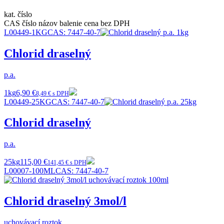
kat. číslo
CAS číslo
názov
balenie
cena bez DPH
L00449-1KG
CAS:
7447-40-7
Chlorid draselný
p.a.
1kg
6,90 €
8,49 € s DPH
L00449-25KG
CAS:
7447-40-7
Chlorid draselný
p.a.
25kg
115,00 €
141,45 € s DPH
L00007-100ML
CAS:
7447-40-7
Chlorid draselný 3mol/l
uchovávací roztok