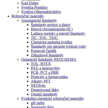
Karl Fisher
Syntéza Peptidov
Syntéza Oligonukleotidov
Referenčné materiály
Anorganické štandardy
Štandardy prvkov a iónov
Iónová chromatografia (IC)
Ladiace roztoky a interné štandardy
TIC, TOC, TIOC
Chemická spotreba kyslíku
Štandardy pre meranie tvrdosti vody
Pomocné činidlá
Zákazkové štandardy
Organické štandardy NEOCHEMA
TOL, BTEX
PAU a heterocykly
PCB, PCT a PBB
Pesticidy a farmaceutika
Alkany, PFT
NEOlytic
Deuterované látky
Ostatní standardy
Fyzikálno-chemické referenčné materiály
pH pufre
Štandardy Brix