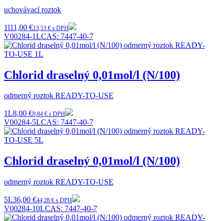
uchovávací roztok
1l
11,00 €
13,53 € s DPH
V00284-1L
CAS:
7447-40-7
Chlorid draselný 0,01mol/l (N/100)
odmerný roztok READY-TO-USE
1L
8,00 €
9,84 € s DPH
V00284-5L
CAS:
7447-40-7
Chlorid draselný 0,01mol/l (N/100)
odmerný roztok READY-TO-USE
5L
36,00 €
44,28 € s DPH
V00284-10L
CAS:
7447-40-7