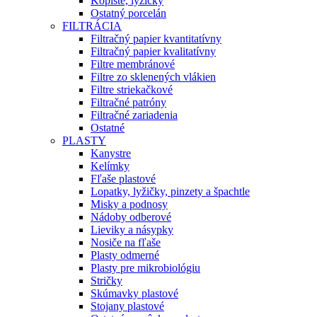
Kopiste, lyžičky
Ostatný porcelán
FILTRÁCIA
Filtračný papier kvantitatívny
Filtračný papier kvalitatívny
Filtre membránové
Filtre zo sklenených vlákien
Filtre striekačkové
Filtračné patróny
Filtračné zariadenia
Ostatné
PLASTY
Kanystre
Kelímky
Fľaše plastové
Lopatky, lyžičky, pinzety a špachtle
Misky a podnosy
Nádoby odberové
Lieviky a násypky
Nosiče na fľaše
Plasty odmerné
Plasty pre mikrobiológiu
Stričky
Skúmavky plastové
Stojany plastové