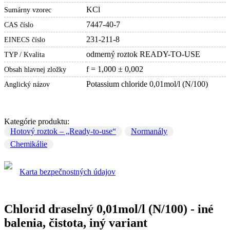
KCl
Sumárny vzorec
7447-40-7
CAS číslo
231-211-8
EINECS číslo
odmerný roztok READY-TO-USE
TYP / Kvalita
f = 1,000 ± 0,002
Obsah hlavnej zložky
Potassium chloride 0,01mol/l (N/100)
Anglický názov
Kategórie produktu:
Hotový roztok – „Ready-to-use“
Normanály
Chemikálie
Karta bezpečnostných údajov
Chlorid draselný 0,01mol/l (N/100) - iné
balenia, čistota, iný variant