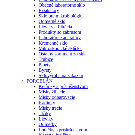
Obecné laboratórne sklo
Exsikátory
Sklo pre mikrobiológiu
Odmerné sklo
Lieviky a filtrácia
Produkty so zábrusom
Laboratórne aparatúry
Kremenné sklo
Mikroskopické sklíčka
Ostatný sortiment zo skla
Trubice
Pipety
Byrety
Sklovýroba na zákazku
PORCELÁN
Kelímky s príslušenstvom
Misky žíhacie
Misky odparovacie
Kadinky
Misky trecie
Tĺčiky
Lieviky
Odmerky
Lodičky s príslušenstvom