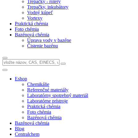
Trepačky - rolery
Trepačky, inkubátory
Vodný kúpeľ
Vortexy
Praktická chémia
Foto chémia
Bazénová chémia
Úprava vody v bazéne
Čistenie bazénu
Eshop
Chemikálie
Referenčné materiály
Laboratórny spotrebný materiál
Laboratórne prístroje
Praktická chémia
Foto chémia
Bazénová chémia
Bazénová chémia
Blog
Centralchem