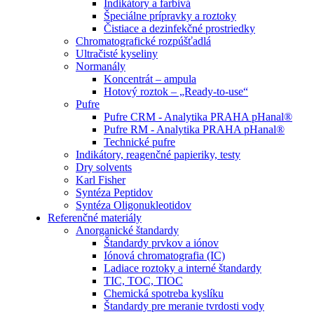
Indikátory a farbivá
Špeciálne prípravky a roztoky
Čistiace a dezinfekčné prostriedky
Chromatografické rozpúšťadlá
Ultračisté kyseliny
Normanály
Koncentrát – ampula
Hotový roztok – „Ready-to-use“
Pufre
Pufre CRM - Analytika PRAHA pHanal®
Pufre RM - Analytika PRAHA pHanal®
Technické pufre
Indikátory, reagenčné papieriky, testy
Dry solvents
Karl Fisher
Syntéza Peptidov
Syntéza Oligonukleotidov
Referenčné materiály
Anorganické štandardy
Štandardy prvkov a iónov
Iónová chromatografia (IC)
Ladiace roztoky a interné štandardy
TIC, TOC, TIOC
Chemická spotreba kyslíku
Štandardy pre meranie tvrdosti vody