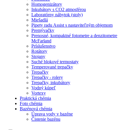
Homogenizátory
Inkubátory s CO2 atmosférou
Laboratórny nábytok (stoly)
Miešadlá
Pipety radu Assist s nastaviteľným objemom
Premývačky
Prenosné, kompaktné fotometre a denzitometre
McFarland
Príslušenstvo
Rotátory
Stojany
Suché blokové termostaty
Temperované trepačky
Trepačky
Trepačky - rolery
Trepačky, inkubátory
Vodný kúpeľ
Vortexy
Praktická chémia
Foto chémia
Bazénová chémia
Úprava vody v bazéne
Čistenie bazénu