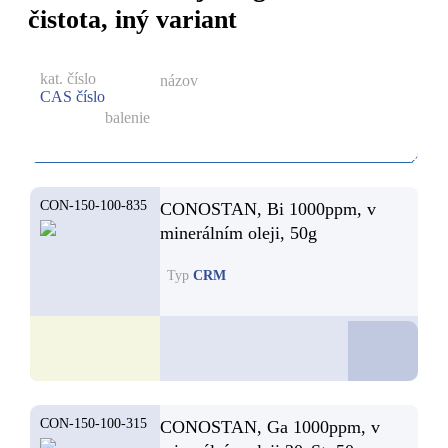
čistota, iný variant
kat. číslo
názov
CAS číslo
balenie
CON-150-100-835
CONOSTAN, Bi 1000ppm, v
minerálním oleji, 50g
Typ
CRM
D
CON-150-100-315
CONOSTAN, Ga 1000ppm, v