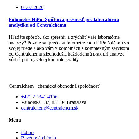
01.07.2026
Fotometre HiPo: Špičková presnosť pre laboratórnu
analytiku od Centralchemu
Hľadáte spôsob, ako spresniť a zrýchliť vaše laboratórne
analýzy? Pozrite sa, prečo sú fotometre radu HiPo špičkou vo
svojej triede a ako vám v kombinácii s komplexným servisom
od Centralchemu zjednodušia každodennú prax pri analýze
vôd či priemyselnej kontrole kvality.
Čítajte viac
Centralchem - chemická obchodná spoločnosť
+421 2 5341 4156
Vajnorská 137, 831 04 Bratislava
centralchem@centralchem.sk
Menu
Eshop
Bazénová chémia