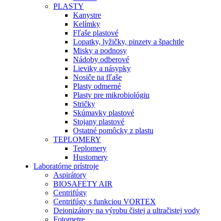
PLASTY
Kanystre
Kelímky
Fľaše plastové
Lopatky, lyžičky, pinzety a špachtle
Misky a podnosy
Nádoby odberové
Lieviky a násypky
Nosiče na fľaše
Plasty odmerné
Plasty pre mikrobiológiu
Stričky
Skúmavky plastové
Stojany plastové
Ostatné pomôcky z plastu
TEPLOMERY
Teplomery
Hustomery
Laboratórne prístroje
Aspirátory
BIOSAFETY AIR
Centrifúgy
Centrifúgy s funkciou VORTEX
Deionizátory na výrobu čistej a ultračistej vody
Fotometre