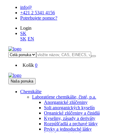
info@
+421 2 5341 4156
Potrebujete pomoc?
Login
SK
SK
EN
Košík
0
Naša ponuka
Chemikálie
Laboratórne chemikálie, čisté, p.a.
Anorganické zlúčeniny
Soli anorganických kyselín
Organické zlúčeniny a činidlá
Kyseliny, zásady a deriváty
Rozpúšťadlá a prchavé látky
Prvky a jednoduché látky