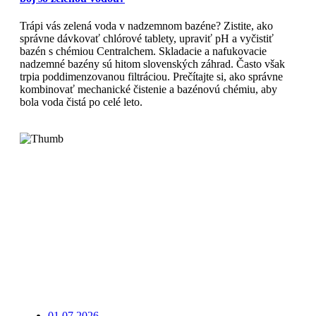
Trápi vás zelená voda v nadzemnom bazéne? Zistite, ako
správne dávkovať chlórové tablety, upraviť pH a vyčistiť
bazén s chémiou Centralchem. Skladacie a nafukovacie
nadzemné bazény sú hitom slovenských záhrad. Často však
trpia poddimenzovanou filtráciou. Prečítajte si, ako správne
kombinovať mechanické čistenie a bazénovú chémiu, aby
bola voda čistá po celé leto.
Čítajte viac
01.07.2026