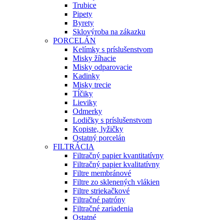
Trubice
Pipety
Byrety
Sklovýroba na zákazku
PORCELÁN
Kelímky s príslušenstvom
Misky žíhacie
Misky odparovacie
Kadinky
Misky trecie
Tĺčiky
Lieviky
Odmerky
Lodičky s príslušenstvom
Kopiste, lyžičky
Ostatný porcelán
FILTRÁCIA
Filtračný papier kvantitatívny
Filtračný papier kvalitatívny
Filtre membránové
Filtre zo sklenených vlákien
Filtre striekačkové
Filtračné patróny
Filtračné zariadenia
Ostatné