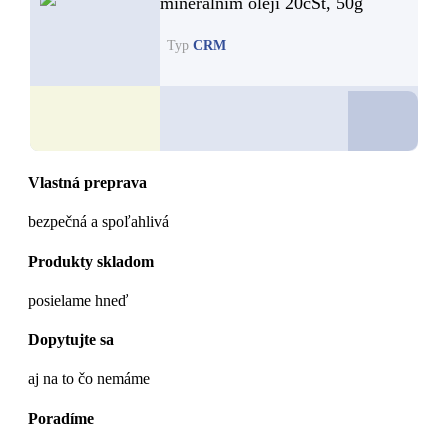
minerálním oleji 20cSt, 50g
Typ
CRM
D
Vlastná preprava
bezpečná a spoľahlivá
Produkty skladom
posielame hneď
Dopytujte sa
aj na to čo nemáme
Poradíme