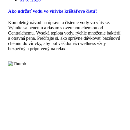
Ako udržať vodu vo vírivke krištáľovo čistú?
Kompletný návod na úpravu a čistenie vody vo vírivke.
Vyhnite sa peneniu a riasam s overenou chémiou od
Centralchemu. Vysoká teplota vody, rýchle množenie baktérií
a otravná pena. Prečítajte si, ako správne dávkovať bazénovú
chémiu do vírivky, aby bol váš domáci wellness vždy
bezpečný a pripravený na relax.
Čítajte viac