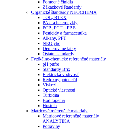
Pomocné činidlá
Zákazkové štandardy
Organické štandardy NEOCHEMA
TOL, BTEX
PAU a heterocykly
PCB, PCT a PBB
Pesticidy a farmaceutika
Alkany, PFT
NEOlytic
Deuterované látky
Ostatní standardy
Fyzikálno-chemické referenčné materiály
pH pufre
Štandardy Brix
Elektrická vodivosť
Redoxný potenciál
Viskozita
Optické vlastnosti
Turbidita
Bod topenia
Hustota
Matricové referenčné materiály
Matricové referenčné materiály
ANALYTIKA
Potraviny