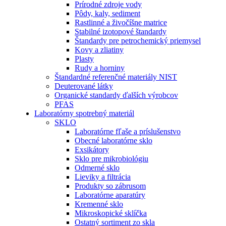
Prírodné zdroje vody
Pôdy, kaly, sediment
Rastlinné a živočíšne matrice
Stabilné izotopové štandardy
Štandardy pre petrochemický priemysel
Kovy a zliatiny
Plasty
Rudy a horniny
Štandardné referenčné materiály NIST
Deuterované látky
Organické standardy ďalších výrobcov
PFAS
Laboratórny spotrebný materiál
SKLO
Laboratórne fľaše a príslušenstvo
Obecné laboratórne sklo
Exsikátory
Sklo pre mikrobiológiu
Odmerné sklo
Lieviky a filtrácia
Produkty so zábrusom
Laboratórne aparatúry
Kremenné sklo
Mikroskopické sklíčka
Ostatný sortiment zo skla