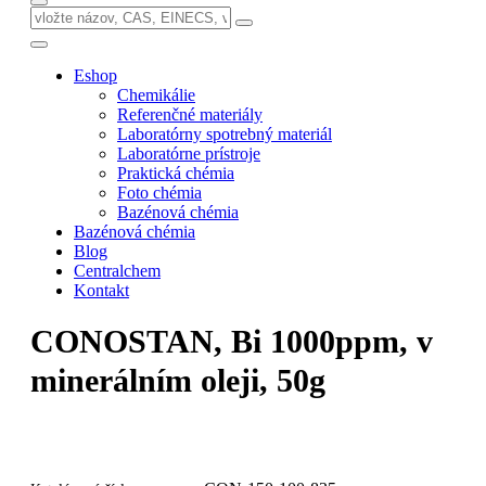
Eshop
Chemikálie
Referenčné materiály
Laboratórny spotrebný materiál
Laboratórne prístroje
Praktická chémia
Foto chémia
Bazénová chémia
Bazénová chémia
Blog
Centralchem
Kontakt
CONOSTAN, Bi 1000ppm, v
minerálním oleji, 50g
Vyžiadajte si cenovú ponuku