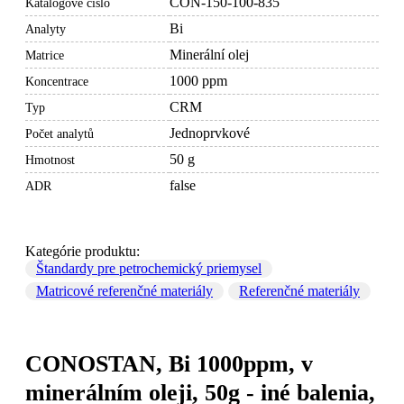
CON-150-100-835
Katalógové číslo
Bi
Analyty
Minerální olej
Matrice
1000 ppm
Koncentrace
CRM
Typ
Jednoprvkové
Počet analytů
50 g
Hmotnost
false
ADR
Kategórie produktu:
Štandardy pre petrochemický priemysel
Matricové referenčné materiály
Referenčné materiály
CONOSTAN, Bi 1000ppm, v
minerálním oleji, 50g - iné balenia,