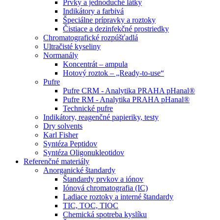
Prvky a jednoduché látky
Indikátory a farbivá
Špeciálne prípravky a roztoky
Čistiace a dezinfekčné prostriedky
Chromatografické rozpúšťadlá
Ultračisté kyseliny
Normanály
Koncentrát – ampula
Hotový roztok – „Ready-to-use“
Pufre
Pufre CRM - Analytika PRAHA pHanal®
Pufre RM - Analytika PRAHA pHanal®
Technické pufre
Indikátory, reagenčné papieriky, testy
Dry solvents
Karl Fisher
Syntéza Peptidov
Syntéza Oligonukleotidov
Referenčné materiály
Anorganické štandardy
Štandardy prvkov a iónov
Iónová chromatografia (IC)
Ladiace roztoky a interné štandardy
TIC, TOC, TIOC
Chemická spotreba kyslíku