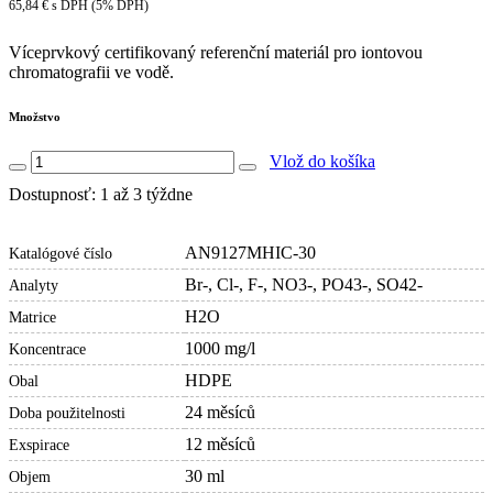
65,84 € s DPH (5% DPH)
Víceprvkový certifikovaný referenční materiál pro iontovou
chromatografii ve vodě.
Množstvo
Vlož do košíka
Dostupnosť: 1 až 3 týždne
AN9127MHIC-30
Katalógové číslo
Br-, Cl-, F-, NO3-, PO43-, SO42-
Analyty
H2O
Matrice
1000 mg/l
Koncentrace
HDPE
Obal
24 měsíců
Doba použitelnosti
12 měsíců
Exspirace
30 ml
Objem