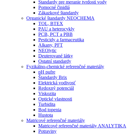
Štandardy pre meranie tvrdosti vody
Pomocné činidlá
Zákazkové štandardy
Organické štandardy NEOCHEMA
TOL, BTEX
PAU a heterocykly
PCB, PCT a PBB
Pesticidy a farmaceutika
Alkany, PFT
NEOlytic
Deuterované látky
Ostatní standardy
Fyzikálno-chemické referenčné materiály
pH pufre
Štandardy Brix
Elektrická vodivosť
Redoxný potenciál
Viskozita
Optické vlastnosti
Turbidita
Bod topenia
Hustota
Matricové referenčné materiály
Matricové referenčné materiály ANALYTIKA
Potraviny