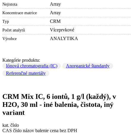
Array
Nejistota
Array
Koncentrace matrice
CRM
Typ
Víceprvkové
Počet analytů
ANALYTIKA
Výrobce
Kategórie produktu:
Iónová chromatografia (IC)
Anorganické štandardy
Referenčné materiály
CRM Mix IC, 6 iontů, 1 g/l (každý), v
H2O, 30 ml - iné balenia, čistota, iný
variant
kat. číslo
CAS číslo
názov
balenie
cena bez DPH