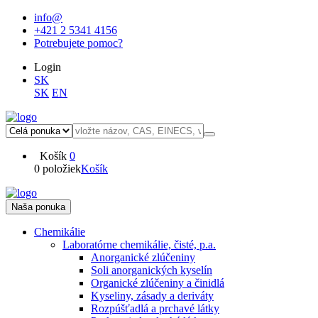
info@
+421 2 5341 4156
Potrebujete pomoc?
Login
SK
SK
EN
Košík
0
0 položiek
Košík
Naša ponuka
Chemikálie
Laboratórne chemikálie, čisté, p.a.
Anorganické zlúčeniny
Soli anorganických kyselín
Organické zlúčeniny a činidlá
Kyseliny, zásady a deriváty
Rozpúšťadlá a prchavé látky