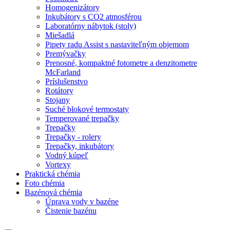
Homogenizátory
Inkubátory s CO2 atmosférou
Laboratórny nábytok (stoly)
Miešadlá
Pipety radu Assist s nastaviteľným objemom
Premývačky
Prenosné, kompaktné fotometre a denzitometre
McFarland
Príslušenstvo
Rotátory
Stojany
Suché blokové termostaty
Temperované trepačky
Trepačky
Trepačky - rolery
Trepačky, inkubátory
Vodný kúpeľ
Vortexy
Praktická chémia
Foto chémia
Bazénová chémia
Úprava vody v bazéne
Čistenie bazénu