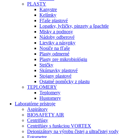
PLASTY
Kanystre
Kelímky
Fľaše plastové
Lopatky, lyžičky, pinzety a špachtle
Misky a podnosy
Nádoby odberové
Lieviky a násypky
Nosiče na fľaše
Plasty odmerné
Plasty pre mikrobiológiu
Stričky
Skúmavky plastové
Stojany plastové
Ostatné pomôcky z plastu
TEPLOMERY
Teplomery
Hustomery
Laboratórne prístroje
Aspirátory
BIOSAFETY AIR
Centrifúgy
Centrifúgy s funkciou VORTEX
Deionizátory na výrobu čistej a ultračistej vody
Fotometre