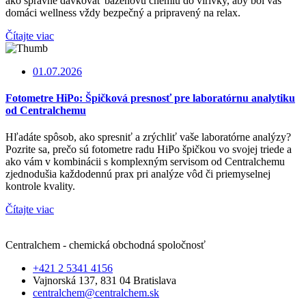
ako správne dávkovať bazénovú chémiu do vírivky, aby bol váš
domáci wellness vždy bezpečný a pripravený na relax.
Čítajte viac
01.07.2026
Fotometre HiPo: Špičková presnosť pre laboratórnu analytiku
od Centralchemu
Hľadáte spôsob, ako spresniť a zrýchliť vaše laboratórne analýzy?
Pozrite sa, prečo sú fotometre radu HiPo špičkou vo svojej triede a
ako vám v kombinácii s komplexným servisom od Centralchemu
zjednodušia každodennú prax pri analýze vôd či priemyselnej
kontrole kvality.
Čítajte viac
Centralchem - chemická obchodná spoločnosť
+421 2 5341 4156
Vajnorská 137, 831 04 Bratislava
centralchem@centralchem.sk