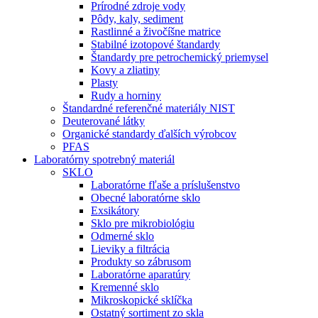
Prírodné zdroje vody
Pôdy, kaly, sediment
Rastlinné a živočíšne matrice
Stabilné izotopové štandardy
Štandardy pre petrochemický priemysel
Kovy a zliatiny
Plasty
Rudy a horniny
Štandardné referenčné materiály NIST
Deuterované látky
Organické standardy ďalších výrobcov
PFAS
Laboratórny spotrebný materiál
SKLO
Laboratórne fľaše a príslušenstvo
Obecné laboratórne sklo
Exsikátory
Sklo pre mikrobiológiu
Odmerné sklo
Lieviky a filtrácia
Produkty so zábrusom
Laboratórne aparatúry
Kremenné sklo
Mikroskopické sklíčka
Ostatný sortiment zo skla