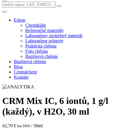
Eshop
Chemikálie
Referenčné materiály
Laboratórny spotrebný materiál
Laboratórne prístroje
Praktická chémia
Foto chémia
Bazénová chémia
Bazénová chémia
Blog
Centralchem
Kontakt
CRM Mix IC, 6 iontů, 1 g/l
(každý), v H2O, 30 ml
62,70 €
/ 30ml
bez DPH