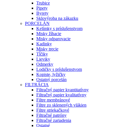
Trubice
Pipety
Byrety
Sklovýroba na zákazku
PORCELÁN
Kelímky s príslušenstvom
Misky žíhacie
Misky odparovacie
Kadinky
Misky trecie
Tĺčiky
Lieviky
Odmerky
Lodičky s príslušenstvom
Kopiste, lyžičky
Ostatný porcelán
FILTRÁCIA
Filtračný papier kvantitatívny
Filtračný papier kvalitatívny
Filtre membránové
Filtre zo sklenených vlákien
Filtre striekačkové
Filtračné patróny
Filtračné zariadenia
Ostatné