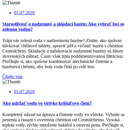
01.07.2026
Starostlivosť o nadzemný a skladací bazén: Ako vyhrať boj so
zelenou vodou?
Trápi vás zelená voda v nadzemnom bazéne? Zistite, ako správne
dávkovať chlórové tablety, upraviť pH a vyčistiť bazén s chémiou
Centralchem. Skladacie a nafukovacie nadzemné bazény sú hitom
slovenských záhrad. Často však trpia poddimenzovanou filtráciou.
Prečítajte si, ako správne kombinovať mechanické čistenie a
bazénovú chémiu, aby bola voda čistá po celé leto.
Čítajte viac
01.07.2026
Ako udržať vodu vo vírivke krištáľovo čistú?
Kompletný návod na úpravu a čistenie vody vo vírivke. Vyhnite sa
peneniu a riasam s overenou chémiou od Centralchemu. Vysoká
teplota vody, rýchle množenie baktérií a otravná pena. Prečítajte si,