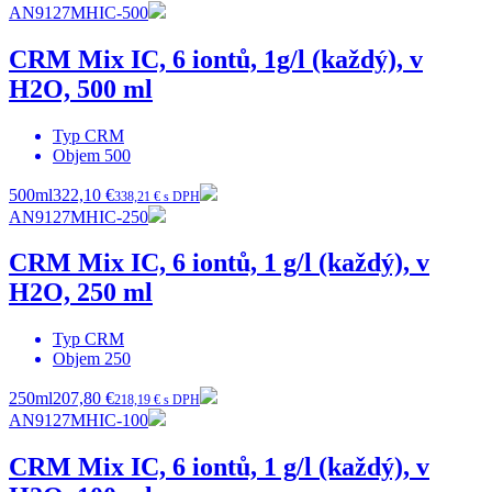
AN9127MHIC-500
CRM Mix IC, 6 iontů, 1g/l (každý), v
H2O, 500 ml
Typ
CRM
Objem
500
500ml
322,10 €
338,21 € s DPH
AN9127MHIC-250
CRM Mix IC, 6 iontů, 1 g/l (každý), v
H2O, 250 ml
Typ
CRM
Objem
250
250ml
207,80 €
218,19 € s DPH
AN9127MHIC-100
CRM Mix IC, 6 iontů, 1 g/l (každý), v