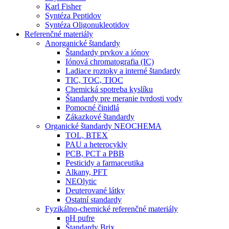
Karl Fisher
Syntéza Peptidov
Syntéza Oligonukleotidov
Referenčné materiály
Anorganické štandardy
Štandardy prvkov a iónov
Iónová chromatografia (IC)
Ladiace roztoky a interné štandardy
TIC, TOC, TIOC
Chemická spotreba kyslíku
Štandardy pre meranie tvrdosti vody
Pomocné činidlá
Zákazkové štandardy
Organické štandardy NEOCHEMA
TOL, BTEX
PAU a heterocykly
PCB, PCT a PBB
Pesticidy a farmaceutika
Alkany, PFT
NEOlytic
Deuterované látky
Ostatní standardy
Fyzikálno-chemické referenčné materiály
pH pufre
Štandardy Brix