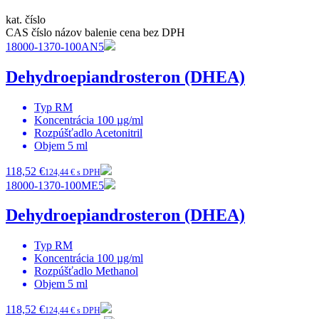
kat. číslo
CAS číslo
názov
balenie
cena bez DPH
18000-1370-100AN5
Dehydroepiandrosteron (DHEA)
Typ
RM
Koncentrácia
100 µg/ml
Rozpúšťadlo
Acetonitril
Objem
5 ml
118,52 €
124,44 € s DPH
18000-1370-100ME5
Dehydroepiandrosteron (DHEA)
Typ
RM
Koncentrácia
100 µg/ml
Rozpúšťadlo
Methanol
Objem
5 ml
118,52 €
124,44 € s DPH