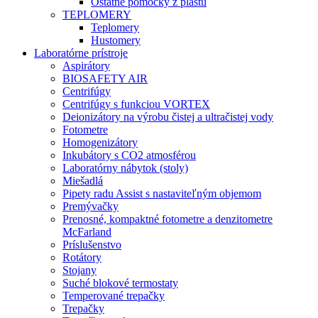
Ostatné pomôcky z plastu
TEPLOMERY
Teplomery
Hustomery
Laboratórne prístroje
Aspirátory
BIOSAFETY AIR
Centrifúgy
Centrifúgy s funkciou VORTEX
Deionizátory na výrobu čistej a ultračistej vody
Fotometre
Homogenizátory
Inkubátory s CO2 atmosférou
Laboratórny nábytok (stoly)
Miešadlá
Pipety radu Assist s nastaviteľným objemom
Premývačky
Prenosné, kompaktné fotometre a denzitometre
McFarland
Príslušenstvo
Rotátory
Stojany
Suché blokové termostaty
Temperované trepačky
Trepačky