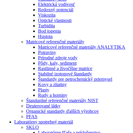
Elektrická vodivosť
Redoxný potenciál
Viskozita
Optické vlastnosti
Turbidita
Bod topenia
Hustota
Matricové referenčné materiály
Matricové referenčné materiály ANALYTIKA
Potraviny
Prírodné zdroje vody
Pôdy, kaly, sediment
Rastlinné a živočíšne matrice
Stabilné izotopové štandardy
Štandardy pre petrochemický priemysel
Kovy a zliatiny
Plasty
Rudy a horniny
Štandardné referenčné materiály NIST
Deuterované látky
Organické standardy ďalších výrobcov
PFAS
Laboratórny spotrebný materiál
SKLO
Laboratórne fľaše a príslušenstvo