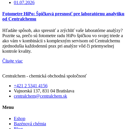
01.07.2026
Fotometre HiPo: Špičková presnosť pre laboratórnu analytiku
od Centralchemu
Hľadáte spôsob, ako spresniť a zrýchliť vaše laboratórne analýzy?
Pozrite sa, prečo sú fotometre radu HiPo špičkou vo svojej triede a
ako vám v kombinácii s komplexným servisom od Centralchemu
zjednodušia každodennú prax pri analýze vôd či priemyselnej
kontrole kvality.
Čítajte viac
Centralchem - chemická obchodná spoločnosť
+421 2 5341 4156
Vajnorská 137, 831 04 Bratislava
centralchem@centralchem.sk
Menu
Eshop
Bazénová chémia
Blog