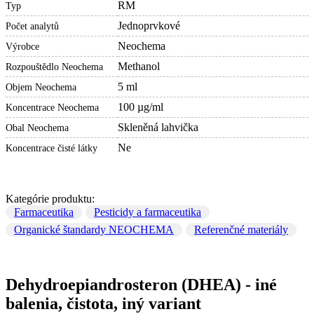
RM
Typ
Jednoprvkové
Počet analytů
Neochema
Výrobce
Methanol
Rozpouštědlo Neochema
5 ml
Objem Neochema
100 µg/ml
Koncentrace Neochema
Skleněná lahvička
Obal Neochema
Ne
Koncentrace čisté látky
Kategórie produktu:
Farmaceutika
Pesticidy a farmaceutika
Organické štandardy NEOCHEMA
Referenčné materiály
Dehydroepiandrosteron (DHEA) - iné
balenia, čistota, iný variant