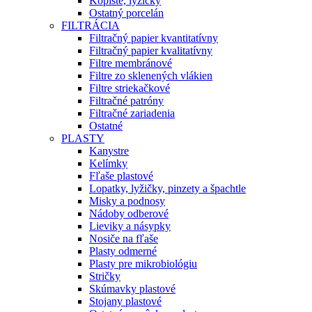
Kopiste, lyžičky
Ostatný porcelán
FILTRÁCIA
Filtračný papier kvantitatívny
Filtračný papier kvalitatívny
Filtre membránové
Filtre zo sklenených vlákien
Filtre striekačkové
Filtračné patróny
Filtračné zariadenia
Ostatné
PLASTY
Kanystre
Kelímky
Fľaše plastové
Lopatky, lyžičky, pinzety a špachtle
Misky a podnosy
Nádoby odberové
Lieviky a násypky
Nosiče na fľaše
Plasty odmerné
Plasty pre mikrobiológiu
Stričky
Skúmavky plastové
Stojany plastové