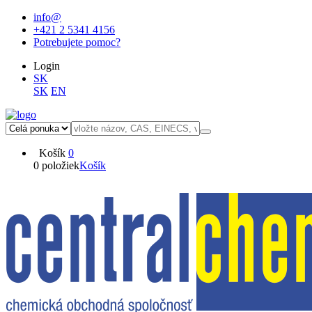
info@
+421 2 5341 4156
Potrebujete pomoc?
Login
SK
SK
EN
Košík
0
0 položiek
Košík