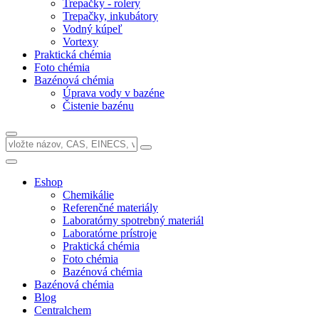
Trepačky - rolery
Trepačky, inkubátory
Vodný kúpeľ
Vortexy
Praktická chémia
Foto chémia
Bazénová chémia
Úprava vody v bazéne
Čistenie bazénu
Eshop
Chemikálie
Referenčné materiály
Laboratórny spotrebný materiál
Laboratórne prístroje
Praktická chémia
Foto chémia
Bazénová chémia
Bazénová chémia
Blog
Centralchem