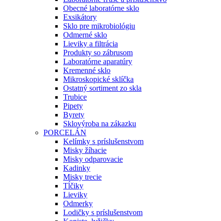
Obecné laboratórne sklo
Exsikátory
Sklo pre mikrobiológiu
Odmerné sklo
Lieviky a filtrácia
Produkty so zábrusom
Laboratórne aparatúry
Kremenné sklo
Mikroskopické sklíčka
Ostatný sortiment zo skla
Trubice
Pipety
Byrety
Sklovýroba na zákazku
PORCELÁN
Kelímky s príslušenstvom
Misky žíhacie
Misky odparovacie
Kadinky
Misky trecie
Tĺčiky
Lieviky
Odmerky
Lodičky s príslušenstvom