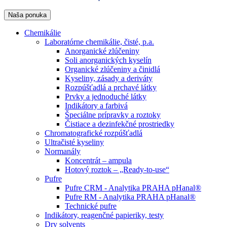
Naša ponuka
Chemikálie
Laboratórne chemikálie, čisté, p.a.
Anorganické zlúčeniny
Soli anorganických kyselín
Organické zlúčeniny a činidlá
Kyseliny, zásady a deriváty
Rozpúšťadlá a prchavé látky
Prvky a jednoduché látky
Indikátory a farbivá
Špeciálne prípravky a roztoky
Čistiace a dezinfekčné prostriedky
Chromatografické rozpúšťadlá
Ultračisté kyseliny
Normanály
Koncentrát – ampula
Hotový roztok – „Ready-to-use“
Pufre
Pufre CRM - Analytika PRAHA pHanal®
Pufre RM - Analytika PRAHA pHanal®
Technické pufre
Indikátory, reagenčné papieriky, testy
Dry solvents