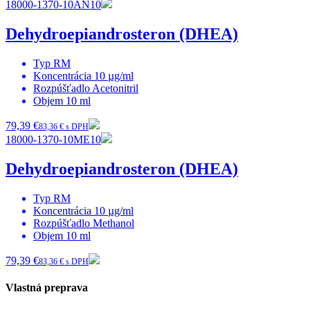
18000-1370-10AN10
Dehydroepiandrosteron (DHEA)
Typ
RM
Koncentrácia
10 µg/ml
Rozpúšťadlo
Acetonitril
Objem
10 ml
79,39 €
83,36 € s DPH
18000-1370-10ME10
Dehydroepiandrosteron (DHEA)
Typ
RM
Koncentrácia
10 µg/ml
Rozpúšťadlo
Methanol
Objem
10 ml
79,39 €
83,36 € s DPH
Vlastná preprava