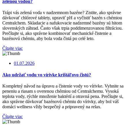
zelenou vodou?
Trápi vás zelená voda v nadzemnom bazéne? Zistite, ako správne
dávkovať chlórové tablety, upraviť pH a vyčistiť bazén s chémiou
Centralchem. Skladacie a nafukovacie nadzemné bazény sú hitom
slovenských záhrad. Často však trpia poddimenzovanou filtráciou.
Prečítajte si, ako správne kombinovať mechanické čistenie a
bazénovú chémiu, aby bola voda čistá po celé leto.
Čítajte viac
01.07.2026
Ako udržať vodu vo vírivke krištáľovo čistú?
Kompletný návod na úpravu a čistenie vody vo vírivke. Vyhnite sa
peneniu a riasam s overenou chémiou od Centralchemu. Vysoká
teplota vody, rýchle množenie baktérií a otravná pena. Prečítajte si,
ako správne dávkovať bazénovú chémiu do vírivky, aby bol váš
domáci wellness vždy bezpečný a pripravený na relax.
Čítajte viac