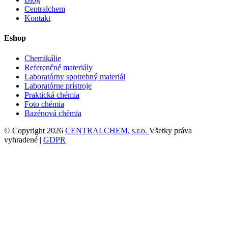
Centralchem
Kontakt
Eshop
Chemikálie
Referenčné materiály
Laboratórny spotrebný materiál
Laboratórne prístroje
Praktická chémia
Foto chémia
Bazénová chémia
© Copyright 2026
CENTRALCHEM, s.r.o.
Všetky práva
vyhradené |
GDPR