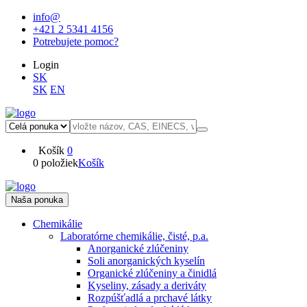
info@
+421 2 5341 4156
Potrebujete pomoc?
Login
SK
SK
EN
Košík
0
0 položiek
Košík
Naša ponuka
Chemikálie
Laboratórne chemikálie, čisté, p.a.
Anorganické zlúčeniny
Soli anorganických kyselín
Organické zlúčeniny a činidlá
Kyseliny, zásady a deriváty
Rozpúšťadlá a prchavé látky