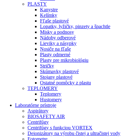
PLASTY
Kanystre
Kelímky
Fľaše plastové
Lopatky, lyžičky, pinzety a špachtle
Misky a podnosy
Nádoby odberové
Lieviky a násypky
Nosiče na fľaše
Plasty odmerné
Plasty pre mikrobiológiu
Stričky
Skúmavky plastové
Stojany plastové
Ostatné pomôcky z plastu
TEPLOMERY
Teplomery
Hustomery
Laboratórne prístroje
Aspirátory
BIOSAFETY AIR
Centrifúgy
Centrifúgy s funkciou VORTEX
Deionizátory na výrobu čistej a ultračistej vody
Fotometre