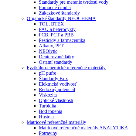
Štandardy pre meranie tvrdosti vody
Pomocné činidlá
Zákazkové štandardy
Organické štandardy NEOCHEMA
TOL, BTEX
PAU a heterocykly
PCB, PCT a PBB
Pesticidy a farmaceutika
Alkany, PFT
NEOlytic
Deuterované látky
Ostatní standardy
Fyzikálno-chemické referenčné materiály
pH pufre
Štandardy Brix
Elektrická vodivosť
Redoxný potenciál
Viskozita
Optické vlastnosti
Turbidita
Bod topenia
Hustota
Matricové referenčné materiály
Matricové referenčné materiály ANALYTIKA
Potraviny