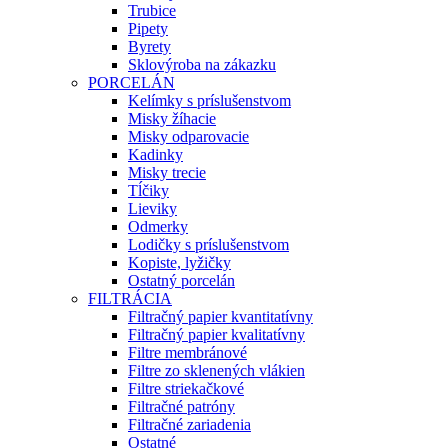
Trubice
Pipety
Byrety
Sklovýroba na zákazku
PORCELÁN
Kelímky s príslušenstvom
Misky žíhacie
Misky odparovacie
Kadinky
Misky trecie
Tĺčiky
Lieviky
Odmerky
Lodičky s príslušenstvom
Kopiste, lyžičky
Ostatný porcelán
FILTRÁCIA
Filtračný papier kvantitatívny
Filtračný papier kvalitatívny
Filtre membránové
Filtre zo sklenených vlákien
Filtre striekačkové
Filtračné patróny
Filtračné zariadenia
Ostatné