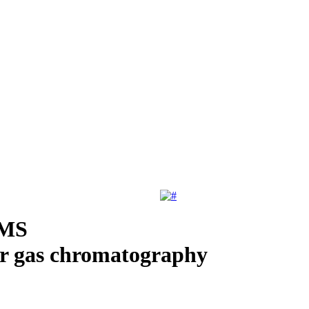
-MS
or gas chromatography