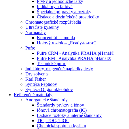
Prvky a jednoduché látky
Indikátory a farbivá
Špeciálne prípravky a roztoky
Čistiace a dezinfekčné prostriedky
Chromatografické rozpúšťadlá
Ultračisté kyseliny
Normanály
Koncentrát – ampula
Hotový roztok – „Ready-to-use“
Pufre
Pufre CRM - Analytika PRAHA pHanal®
Pufre RM - Analytika PRAHA pHanal®
Technické pufre
Indikátory, reagenčné papieriky, testy
Dry solvents
Karl Fisher
Syntéza Peptidov
Syntéza Oligonukleotidov
Referenčné materiály
Anorganické štandardy
Štandardy prvkov a iónov
Iónová chromatografia (IC)
Ladiace roztoky a interné štandardy
TIC, TOC, TIOC
Chemická spotreba kyslíku