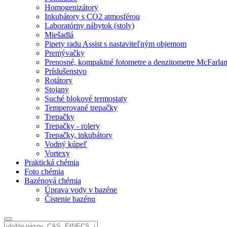
Homogenizátory
Inkubátory s CO2 atmosférou
Laboratórny nábytok (stoly)
Miešadlá
Pipety radu Assist s nastaviteľným objemom
Premývačky
Prenosné, kompaktné fotometre a denzitometre McFarla
Príslušenstvo
Rotátory
Stojany
Suché blokové termostaty
Temperované trepačky
Trepačky
Trepačky - rolery
Trepačky, inkubátory
Vodný kúpeľ
Vortexy
Praktická chémia
Foto chémia
Bazénová chémia
Úprava vody v bazéne
Čistenie bazénu