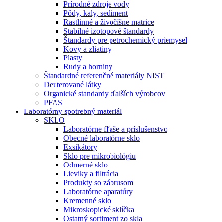
Prírodné zdroje vody
Pôdy, kaly, sediment
Rastlinné a živočíšne matrice
Stabilné izotopové štandardy
Štandardy pre petrochemický priemysel
Kovy a zliatiny
Plasty
Rudy a horniny
Štandardné referenčné materiály NIST
Deuterované látky
Organické standardy ďalších výrobcov
PFAS
Laboratórny spotrebný materiál
SKLO
Laboratórne fľaše a príslušenstvo
Obecné laboratórne sklo
Exsikátory
Sklo pre mikrobiológiu
Odmerné sklo
Lieviky a filtrácia
Produkty so zábrusom
Laboratórne aparatúry
Kremenné sklo
Mikroskopické sklíčka
Ostatný sortiment zo skla