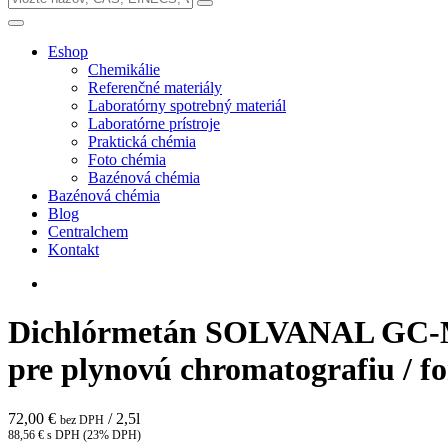
Eshop
Chemikálie
Referenčné materiály
Laboratórny spotrebný materiál
Laboratórne prístroje
Praktická chémia
Foto chémia
Bazénová chémia
Bazénová chémia
Blog
Centralchem
Kontakt
Dichlórmetán SOLVANAL GC
pre plynovú chromatografiu / f
72,00 €
/ 2,5l
bez DPH
88,56 € s DPH (23% DPH)