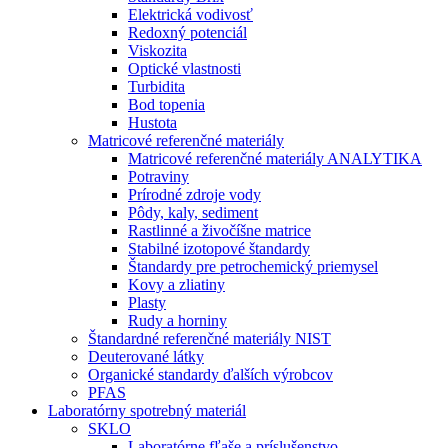
Elektrická vodivosť
Redoxný potenciál
Viskozita
Optické vlastnosti
Turbidita
Bod topenia
Hustota
Matricové referenčné materiály
Matricové referenčné materiály ANALYTIKA
Potraviny
Prírodné zdroje vody
Pôdy, kaly, sediment
Rastlinné a živočíšne matrice
Stabilné izotopové štandardy
Štandardy pre petrochemický priemysel
Kovy a zliatiny
Plasty
Rudy a horniny
Štandardné referenčné materiály NIST
Deuterované látky
Organické standardy ďalších výrobcov
PFAS
Laboratórny spotrebný materiál
SKLO
Laboratórne fľaše a príslušenstvo