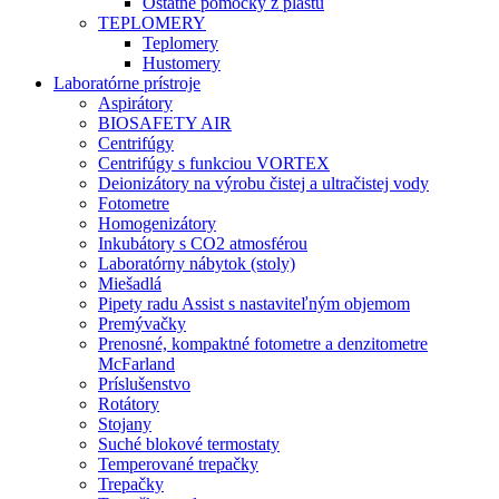
Ostatné pomôcky z plastu
TEPLOMERY
Teplomery
Hustomery
Laboratórne prístroje
Aspirátory
BIOSAFETY AIR
Centrifúgy
Centrifúgy s funkciou VORTEX
Deionizátory na výrobu čistej a ultračistej vody
Fotometre
Homogenizátory
Inkubátory s CO2 atmosférou
Laboratórny nábytok (stoly)
Miešadlá
Pipety radu Assist s nastaviteľným objemom
Premývačky
Prenosné, kompaktné fotometre a denzitometre
McFarland
Príslušenstvo
Rotátory
Stojany
Suché blokové termostaty
Temperované trepačky
Trepačky