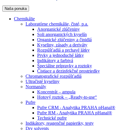
Naša ponuka
Chemikálie
Laboratórne chemikálie, čisté, p.a.
Anorganické zlúčeniny
Soli anorganických kyselín
Organické zlúčeniny a činidlá
Kyseliny, zásady a deriváty
Rozpúšťadlá a prchavé látky
Prvky a jednoduché látky
Indikátory a farbivá
Špeciálne prípravky a roztoky
Čistiace a dezinfekčné prostriedky
Chromatografické rozpúšťadlá
Ultračisté kyseliny
Normanály
Koncentrát – ampula
Hotový roztok – „Ready-to-use“
Pufre
Pufre CRM - Analytika PRAHA pHanal®
Pufre RM - Analytika PRAHA pHanal®
Technické pufre
Indikátory, reagenčné papieriky, testy
Dry solvents