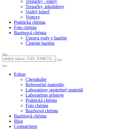
Trepačky - rolery
Trepačky, inkubátory
Vodný kúpeľ
Vortexy
Praktická chémia
Foto chémia
Bazénová chémia
Úprava vody v bazéne
Čistenie bazénu
Eshop
Chemikálie
Referenčné materiály
Laboratórny spotrebný materiál
Laboratórne prístroje
Praktická chémia
Foto chémia
Bazénová chémia
Bazénová chémia
Blog
Centralchem