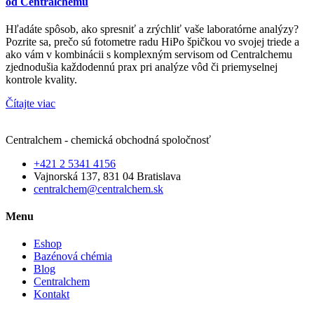
od Centralchemu
Hľadáte spôsob, ako spresniť a zrýchliť vaše laboratórne analýzy?
Pozrite sa, prečo sú fotometre radu HiPo špičkou vo svojej triede a
ako vám v kombinácii s komplexným servisom od Centralchemu
zjednodušia každodennú prax pri analýze vôd či priemyselnej
kontrole kvality.
Čítajte viac
Centralchem - chemická obchodná spoločnosť
+421 2 5341 4156
Vajnorská 137, 831 04 Bratislava
centralchem@centralchem.sk
Menu
Eshop
Bazénová chémia
Blog
Centralchem
Kontakt