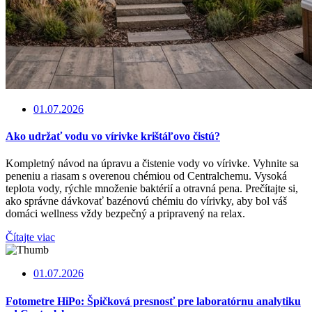
01.07.2026
Ako udržať vodu vo vírivke krištáľovo čistú?
Kompletný návod na úpravu a čistenie vody vo vírivke. Vyhnite sa
peneniu a riasam s overenou chémiou od Centralchemu. Vysoká
teplota vody, rýchle množenie baktérií a otravná pena. Prečítajte si,
ako správne dávkovať bazénovú chémiu do vírivky, aby bol váš
domáci wellness vždy bezpečný a pripravený na relax.
Čítajte viac
01.07.2026
Fotometre HiPo: Špičková presnosť pre laboratórnu analytiku