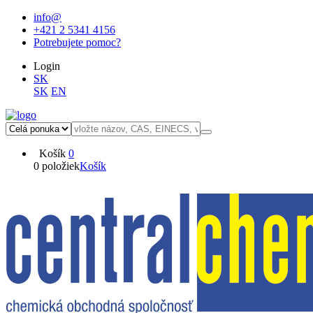
info@
+421 2 5341 4156
Potrebujete pomoc?
Login
SK
SK
EN
Košík
0
0 položiek
Košík