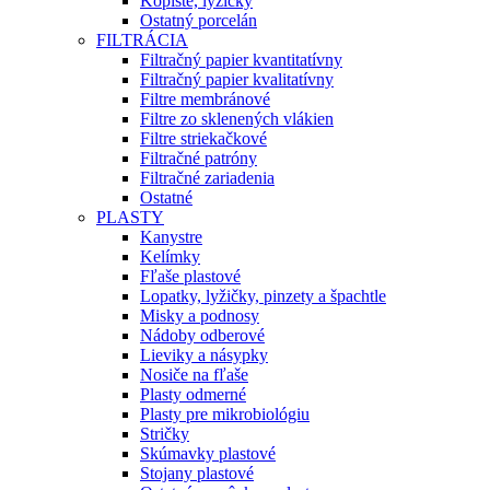
Kopiste, lyžičky
Ostatný porcelán
FILTRÁCIA
Filtračný papier kvantitatívny
Filtračný papier kvalitatívny
Filtre membránové
Filtre zo sklenených vlákien
Filtre striekačkové
Filtračné patróny
Filtračné zariadenia
Ostatné
PLASTY
Kanystre
Kelímky
Fľaše plastové
Lopatky, lyžičky, pinzety a špachtle
Misky a podnosy
Nádoby odberové
Lieviky a násypky
Nosiče na fľaše
Plasty odmerné
Plasty pre mikrobiológiu
Stričky
Skúmavky plastové
Stojany plastové