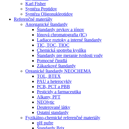
Karl Fisher
Syntéza Peptidov
Syntéza Oligonukleotidov
Referenčné materiály
Anorganické štandardy
Štandardy prvkov a iónov
Iónová chromatografia (IC)
Ladiace roztoky a interné štandardy
TIC, TOC, TIOC
Chemická spotreba kyslíku
Štandardy pre meranie tvrdosti vody
Pomocné činidlá
Zákazkové štandardy
Organické štandardy NEOCHEMA
TOL, BTEX
PAU a heterocykly
PCB, PCT a PBB
Pesticidy a farmaceutika
Alkany, PFT
NEOlytic
Deuterované látky
Ostatní standardy
Fyzikálno-chemické referenčné materiály
pH pufre
Štandardy Brix