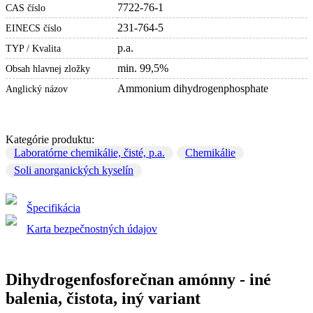
7722-76-1
CAS číslo
231-764-5
EINECS číslo
p.a.
TYP / Kvalita
min. 99,5%
Obsah hlavnej zložky
Ammonium dihydrogenphosphate
Anglický názov
Kategórie produktu:
Laboratórne chemikálie, čisté, p.a.
Chemikálie
Soli anorganických kyselín
Špecifikácia
Karta bezpečnostných údajov
Dihydrogenfosforečnan amónny - iné
balenia, čistota, iný variant