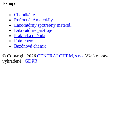
Eshop
Chemikálie
Referenčné materiály
Laboratórny spotrebný materiál
Laboratórne prístroje
Praktická chémia
Foto chémia
Bazénová chémia
© Copyright 2026
CENTRALCHEM, s.r.o.
Všetky práva
vyhradené |
GDPR