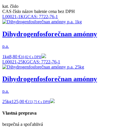
kat. číslo
CAS číslo
názov
balenie
cena bez DPH
L00021-1KG
CAS:
7722-76-1
Dihydrogenfosforečnan amónny
p.a.
1kg
8,80 €
10,82 € s DPH
L00021-25KG
CAS:
7722-76-1
Dihydrogenfosforečnan amónny
p.a.
25kg
125,00 €
153,75 € s DPH
Vlastná preprava
bezpečná a spoľahlivá