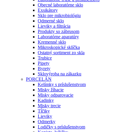
Obecné laboratórne sklo
Exsikátory
Sklo pre mikrobiológiu
Odmerné sklo
Lieviky a filtrácia
Produkty so zábrusom
Laboratórne aparatúry
Kremenné sklo
Mikroskopické sklíčka
Ostatný sortiment zo skla
Trubice
Pipety
Byrety
Sklovýroba na zákazku
PORCELÁN
Kelímky s príslušenstvom
Misky žíhacie
Misky odparovacie
Kadinky
Misky trecie
Tĺčiky
Lieviky
Odmerky
Lodičky s príslušenstvom