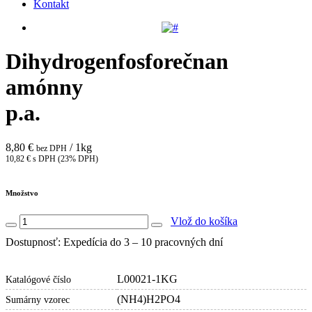
Kontakt
Dihydrogenfosforečnan
amónny
p.a.
8,80 €
/ 1kg
bez DPH
10,82 € s DPH (23% DPH)
Množstvo
Vlož do košíka
Dostupnosť: Expedícia do 3 – 10 pracovných dní
L00021-1KG
Katalógové číslo
(NH4)H2PO4
Sumárny vzorec