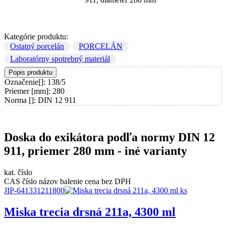
Kategórie produktu:
Ostatný porcelán
PORCELÁN
Laboratórny spotrebný materiál
Popis produktu
Označenie[]: 138/5
Priemer [mm]: 280
Norma []: DIN 12 911
Doska do exikátora podľa normy DIN 12
911, priemer 280 mm - iné varianty
kat. číslo
CAS číslo
názov
balenie
cena bez DPH
JIP-641331211800
Miska trecia drsná 211a, 4300 ml