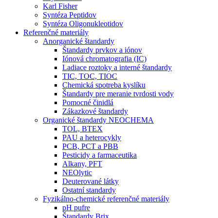
Karl Fisher
Syntéza Peptidov
Syntéza Oligonukleotidov
Referenčné materiály
Anorganické štandardy
Štandardy prvkov a iónov
Iónová chromatografia (IC)
Ladiace roztoky a interné štandardy
TIC, TOC, TIOC
Chemická spotreba kyslíku
Štandardy pre meranie tvrdosti vody
Pomocné činidlá
Zákazkové štandardy
Organické štandardy NEOCHEMA
TOL, BTEX
PAU a heterocykly
PCB, PCT a PBB
Pesticidy a farmaceutika
Alkany, PFT
NEOlytic
Deuterované látky
Ostatní standardy
Fyzikálno-chemické referenčné materiály
pH pufre
Štandardy Brix