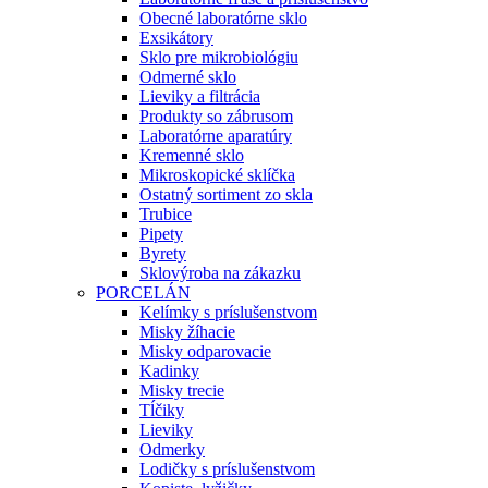
Obecné laboratórne sklo
Exsikátory
Sklo pre mikrobiológiu
Odmerné sklo
Lieviky a filtrácia
Produkty so zábrusom
Laboratórne aparatúry
Kremenné sklo
Mikroskopické sklíčka
Ostatný sortiment zo skla
Trubice
Pipety
Byrety
Sklovýroba na zákazku
PORCELÁN
Kelímky s príslušenstvom
Misky žíhacie
Misky odparovacie
Kadinky
Misky trecie
Tĺčiky
Lieviky
Odmerky
Lodičky s príslušenstvom