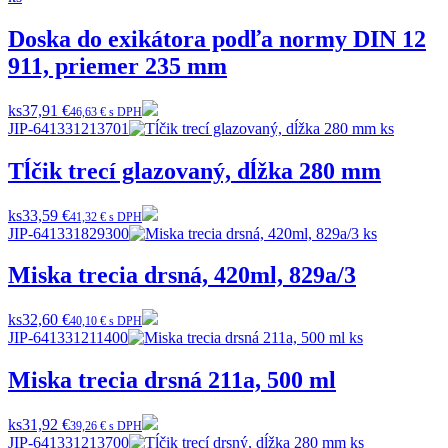
Doska do exikátora podľa normy DIN 12
911, priemer 235 mm
ks
37,91 €
46,63 € s DPH
JIP-641331213701
Tĺčik trecí glazovaný, dĺžka 280 mm
ks
33,59 €
41,32 € s DPH
JIP-641331829300
Miska trecia drsná, 420ml, 829a/3
ks
32,60 €
40,10 € s DPH
JIP-641331211400
Miska trecia drsná 211a, 500 ml
ks
31,92 €
39,26 € s DPH
JIP-641331213700