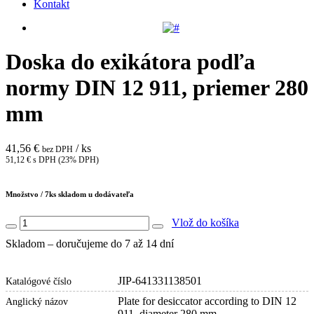
Kontakt
Doska do exikátora podľa
normy DIN 12 911, priemer 280
mm
41,56 €
/ ks
bez DPH
51,12 € s DPH (23% DPH)
Množstvo /
7
ks skladom u dodávateľa
Vlož do košíka
Skladom – doručujeme do 7 až 14 dní
JIP-641331138501
Katalógové číslo
Plate for desiccator according to DIN 12
Anglický názov
911, diameter 280 mm