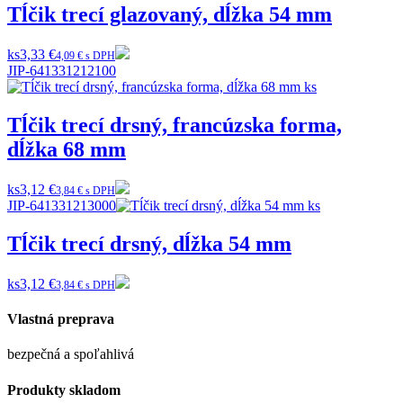
Tĺčik trecí glazovaný, dĺžka 54 mm
ks
3,33 €
4,09 € s DPH
JIP-641331212100
Tĺčik trecí drsný, francúzska forma,
dĺžka 68 mm
ks
3,12 €
3,84 € s DPH
JIP-641331213000
Tĺčik trecí drsný, dĺžka 54 mm
ks
3,12 €
3,84 € s DPH
Vlastná preprava
bezpečná a spoľahlivá
Produkty skladom