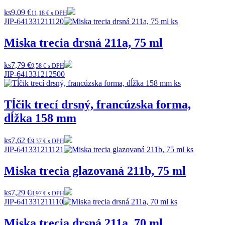
ks
9,09 €
11,18 € s DPH
JIP-641331211120
Miska trecia drsná 211a, 75 ml
ks
7,79 €
9,58 € s DPH
JIP-641331212500
Tĺčik trecí drsný, francúzska forma,
dĺžka 158 mm
ks
7,62 €
9,37 € s DPH
JIP-641331211121
Miska trecia glazovaná 211b, 75 ml
ks
7,29 €
8,97 € s DPH
JIP-641331211110
Miska trecia drsná 211a, 70 ml