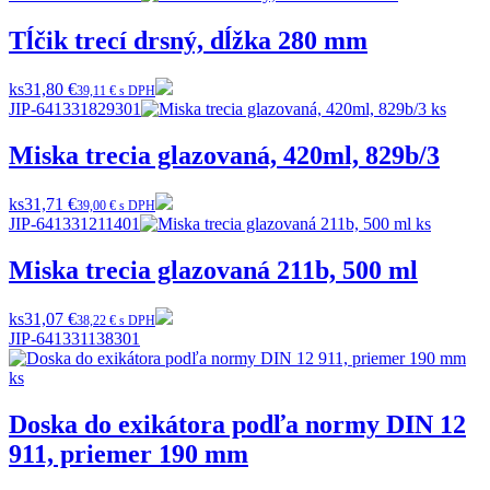
Tĺčik trecí drsný, dĺžka 280 mm
ks
31,80 €
39,11 € s DPH
JIP-641331829301
Miska trecia glazovaná, 420ml, 829b/3
ks
31,71 €
39,00 € s DPH
JIP-641331211401
Miska trecia glazovaná 211b, 500 ml
ks
31,07 €
38,22 € s DPH
JIP-641331138301
Doska do exikátora podľa normy DIN 12
911, priemer 190 mm