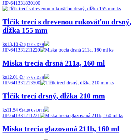
JIP-641331830100
Tĺčik trecí s drevenou rukoväťou drsný,
dĺžka 155 mm
ks
13,10 €
16,12 € s DPH
JIP-641331211220
Miska trecia drsná 211a, 160 ml
ks
12,01 €
14,77 € s DPH
JIP-641331213500
Tĺčik trecí drsný, dĺžka 210 mm
ks
11,54 €
14,20 € s DPH
JIP-641331211221
Miska trecia glazovaná 211b, 160 ml