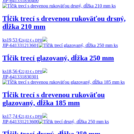
JIP-641331830400
Tĺčik trecí s drevenou rukoväťou drsný,
dĺžka 210 mm
ks
19,53 €
24,02 € s DPH
JIP-641331213601
Tĺčik trecí glazovaný, dĺžka 250 mm
ks
18,56 €
22,83 € s DPH
JIP-641331830301
Tĺčik trecí s drevenou rukoväťou
glazovaný, dĺžka 185 mm
ks
17,74 €
21,83 € s DPH
JIP-641331213600