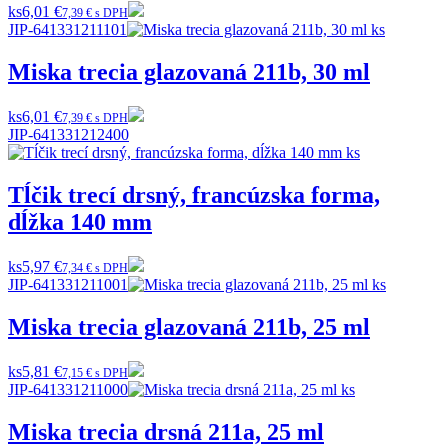
ks
6,01 €
7,39 € s DPH
JIP-641331211101
Miska trecia glazovaná 211b, 30 ml
ks
6,01 €
7,39 € s DPH
JIP-641331212400
Tĺčik trecí drsný, francúzska forma,
dĺžka 140 mm
ks
5,97 €
7,34 € s DPH
JIP-641331211001
Miska trecia glazovaná 211b, 25 ml
ks
5,81 €
7,15 € s DPH
JIP-641331211000
Miska trecia drsná 211a, 25 ml