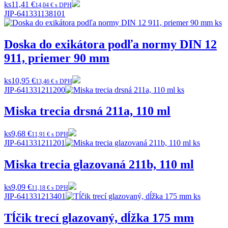
ks
11,41 €
14,04 € s DPH
JIP-641331138101
Doska do exikátora podľa normy DIN 12
911, priemer 90 mm
ks
10,95 €
13,46 € s DPH
JIP-641331211200
Miska trecia drsná 211a, 110 ml
ks
9,68 €
11,91 € s DPH
JIP-641331211201
Miska trecia glazovaná 211b, 110 ml
ks
9,09 €
11,18 € s DPH
JIP-641331213401
Tĺčik trecí glazovaný, dĺžka 175 mm