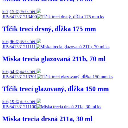
ks
7,15 €
8,79 € s DPH
JIP-641331213400
Tĺčik trecí drsný, dĺžka 175 mm
ks
6,96 €
8,55 € s DPH
JIP-641331211111
Miska trecia glazovaná 211b, 70 ml
ks
6,54 €
8,04 € s DPH
JIP-641331213301
Tĺčik trecí glazovaný, dĺžka 150 mm
ks
6,19 €
7,61 € s DPH
JIP-641331211100
Miska trecia drsná 211a, 30 ml