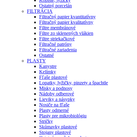
Kopiste, lyžičky
Ostatný porcelán
FILTRÁCIA
Filtračný papier kvantitatívny
Filtračný papier kvalitatívny
Filtre membránové
Filtre zo sklenených vlákien
Filtre striekačkové
Filtračné patróny
Filtračné zariadenia
Ostatné
PLASTY
Kanystre
Kelímky
Fľaše plastové
Lopatky, lyžičky, pinzety a špachtle
Misky a podnosy
Nádoby odberové
Lieviky a násypky
Nosiče na fľaše
Plasty odmerné
Plasty pre mikrobiológiu
Stričky
Skúmavky plastové
Stojany plastové