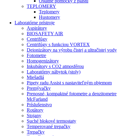
Ostatné pomôcky z plastu
TEPLOMERY
Teplomery
Hustomery
Laboratórne prístroje
Aspirátory
BIOSAFETY AIR
Centrifúgy
Centrifúgy s funkciou VORTEX
Deionizátory na výrobu čistej a ultračistej vody
Fotometre
Homogenizátory
Inkubátory s CO2 atmosférou
Laboratórny nábytok (stoly)
Miešadlá
Pipety radu Assist s nastaviteľným objemom
Premývačky
Prenosné, kompaktné fotometre a denzitometre
McFarland
Príslušenstvo
Rotátory
Stojany
Suché blokové termostaty
Temperované trepačky
Trepačky