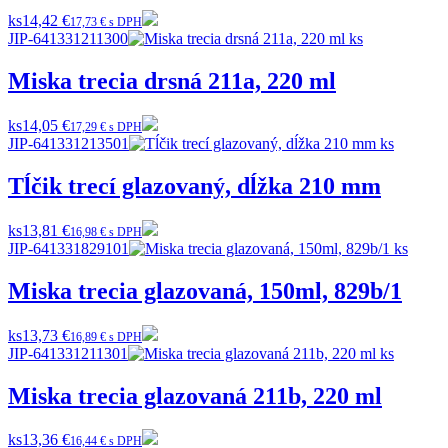
ks
14,42 €
17,73 € s DPH
JIP-641331211300
Miska trecia drsná 211a, 220 ml
ks
14,05 €
17,29 € s DPH
JIP-641331213501
Tĺčik trecí glazovaný, dĺžka 210 mm
ks
13,81 €
16,98 € s DPH
JIP-641331829101
Miska trecia glazovaná, 150ml, 829b/1
ks
13,73 €
16,89 € s DPH
JIP-641331211301
Miska trecia glazovaná 211b, 220 ml
ks
13,36 €
16,44 € s DPH