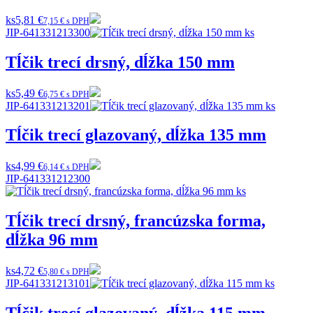
ks
5,81 €
7,15 € s DPH
JIP-641331213300
Tĺčik trecí drsný, dĺžka 150 mm
ks
5,49 €
6,75 € s DPH
JIP-641331213201
Tĺčik trecí glazovaný, dĺžka 135 mm
ks
4,99 €
6,14 € s DPH
JIP-641331212300
Tĺčik trecí drsný, francúzska forma,
dĺžka 96 mm
ks
4,72 €
5,80 € s DPH
JIP-641331213101