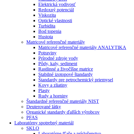
Elektrická vodivosť
Redoxný potenciál
Viskozita
Optické vlastnosti
Turbidita
Bod topenia
Hustota
Matricové referenčné materiály
Matricové referenčné materiály ANALYTIKA
Potraviny
Prírodné zdroje vody
Pôdy, kaly, sediment
Rastlinné a živočíšne matrice
Stabilné izotopové štandardy
Štandardy pre petrochemický priemysel
Kovy a zliatiny
Plasty
Rudy a horniny
Štandardné referenčné materiály NIST
Deuterované látky
Organické standardy ďalších výrobcov
PFAS
Laboratórny spotrebný materiál
SKLO
Laboratórne fľaše a príslušenstvo