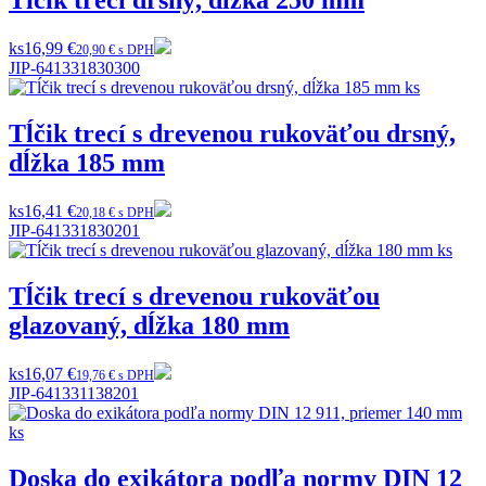
Tĺčik trecí drsný, dĺžka 250 mm
ks
16,99 €
20,90 € s DPH
JIP-641331830300
Tĺčik trecí s drevenou rukoväťou drsný,
dĺžka 185 mm
ks
16,41 €
20,18 € s DPH
JIP-641331830201
Tĺčik trecí s drevenou rukoväťou
glazovaný, dĺžka 180 mm
ks
16,07 €
19,76 € s DPH
JIP-641331138201
Doska do exikátora podľa normy DIN 12