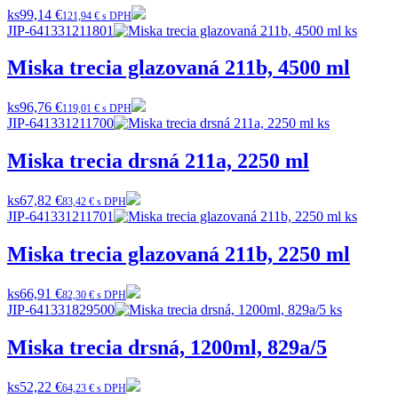
ks
99,14 €
121,94 € s DPH
JIP-641331211801
Miska trecia glazovaná 211b, 4500 ml
ks
96,76 €
119,01 € s DPH
JIP-641331211700
Miska trecia drsná 211a, 2250 ml
ks
67,82 €
83,42 € s DPH
JIP-641331211701
Miska trecia glazovaná 211b, 2250 ml
ks
66,91 €
82,30 € s DPH
JIP-641331829500
Miska trecia drsná, 1200ml, 829a/5
ks
52,22 €
64,23 € s DPH