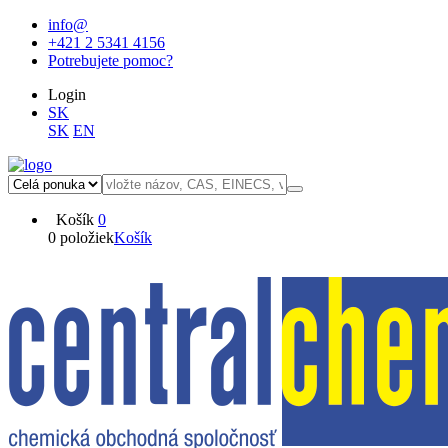
info@
+421 2 5341 4156
Potrebujete pomoc?
Login
SK
SK
EN
Košík
0
0 položiek
Košík