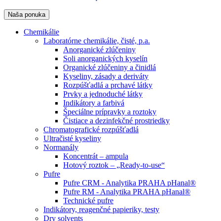
Naša ponuka
Chemikálie
Laboratórne chemikálie, čisté, p.a.
Anorganické zlúčeniny
Soli anorganických kyselín
Organické zlúčeniny a činidlá
Kyseliny, zásady a deriváty
Rozpúšťadlá a prchavé látky
Prvky a jednoduché látky
Indikátory a farbivá
Špeciálne prípravky a roztoky
Čistiace a dezinfekčné prostriedky
Chromatografické rozpúšťadlá
Ultračisté kyseliny
Normanály
Koncentrát – ampula
Hotový roztok – „Ready-to-use“
Pufre
Pufre CRM - Analytika PRAHA pHanal®
Pufre RM - Analytika PRAHA pHanal®
Technické pufre
Indikátory, reagenčné papieriky, testy
Dry solvents