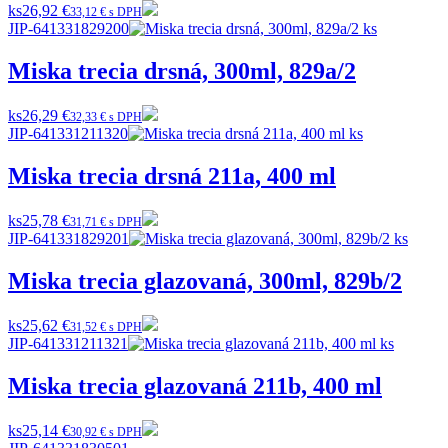
ks
26,92 €
33,12 € s DPH
JIP-641331829200
Miska trecia drsná, 300ml, 829a/2
ks
26,29 €
32,33 € s DPH
JIP-641331211320
Miska trecia drsná 211a, 400 ml
ks
25,78 €
31,71 € s DPH
JIP-641331829201
Miska trecia glazovaná, 300ml, 829b/2
ks
25,62 €
31,52 € s DPH
JIP-641331211321
Miska trecia glazovaná 211b, 400 ml
ks
25,14 €
30,92 € s DPH