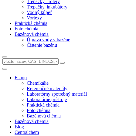
Trepačky - rolery
Trepačky, inkubátory
Vodný kúpeľ
Vortexy
Praktická chémia
Foto chémia
Bazénová chémia
Úprava vody v bazéne
Čistenie bazénu
Eshop
Chemikálie
Referenčné materiály
Laboratórny spotrebný materiál
Laboratórne prístroje
Praktická chémia
Foto chémia
Bazénová chémia
Bazénová chémia
Blog
Centralchem