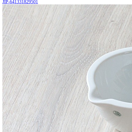
JIP-641331829501