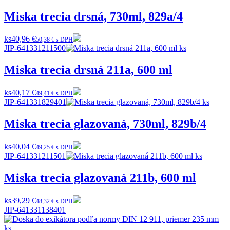
Miska trecia drsná, 730ml, 829a/4
ks
40,96 €
50,38 € s DPH
JIP-641331211500
Miska trecia drsná 211a, 600 ml
ks
40,17 €
49,41 € s DPH
JIP-641331829401
Miska trecia glazovaná, 730ml, 829b/4
ks
40,04 €
49,25 € s DPH
JIP-641331211501
Miska trecia glazovaná 211b, 600 ml
ks
39,29 €
48,32 € s DPH
JIP-641331138401