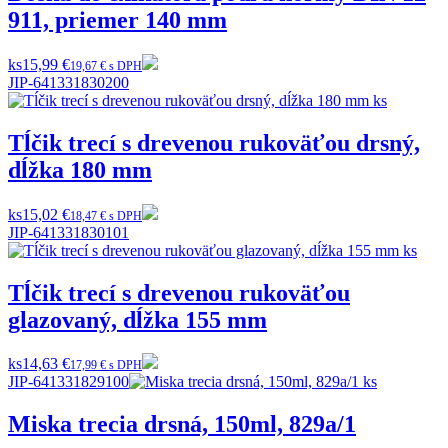
911, priemer 140 mm
ks
15,99 €
19,67 € s DPH
JIP-641331830200
Tĺčik trecí s drevenou rukoväťou drsný,
dĺžka 180 mm
ks
15,02 €
18,47 € s DPH
JIP-641331830101
Tĺčik trecí s drevenou rukoväťou
glazovaný, dĺžka 155 mm
ks
14,63 €
17,99 € s DPH
JIP-641331829100
Miska trecia drsná, 150ml, 829a/1