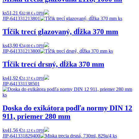
ks
51,21 €
62,98 € s DPH
JIP-641331213801
Tĺčik trecí glazovaný, dĺžka 370 mm
ks
43,90 €
54,00 € s DPH
JIP-641331213800
Tĺčik trecí drsný, dĺžka 370 mm
ks
41,92 €
51,57 € s DPH
JIP-641331138501
Doska do exikátora podľa normy DIN 12
911, priemer 280 mm
ks
41,56 €
51,12 € s DPH
JIP-641331829400