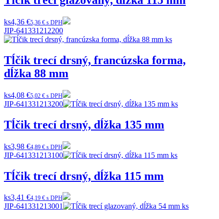
Tĺčik trecí glazovaný, dĺžka 115 mm
ks
4,36 €
5,36 € s DPH
JIP-641331212200
Tĺčik trecí drsný, francúzska forma,
dĺžka 88 mm
ks
4,08 €
5,02 € s DPH
JIP-641331213200
Tĺčik trecí drsný, dĺžka 135 mm
ks
3,98 €
4,89 € s DPH
JIP-641331213100
Tĺčik trecí drsný, dĺžka 115 mm
ks
3,41 €
4,19 € s DPH
JIP-641331213001