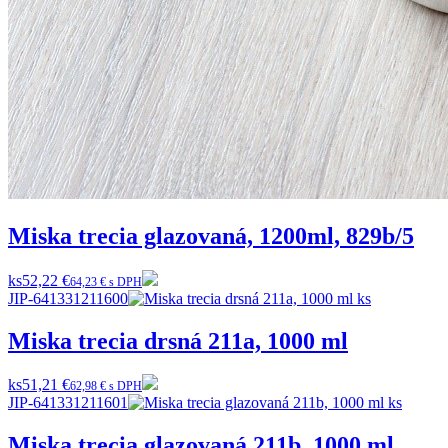
Miska trecia glazovaná, 1200ml, 829b/5
ks
52,22 €
64,23 € s DPH
JIP-641331211600
Miska trecia drsná 211a, 1000 ml
ks
51,21 €
62,98 € s DPH
JIP-641331211601
Miska trecia glazovaná 211b, 1000 ml