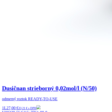
Dusičnan strieborný 0,02mol/l (N/50)
odmerný roztok READY-TO-USE
1L
27,00 €
33,21 € s DPH