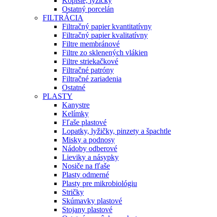
Kopiste, lyžičky
Ostatný porcelán
FILTRÁCIA
Filtračný papier kvantitatívny
Filtračný papier kvalitatívny
Filtre membránové
Filtre zo sklenených vlákien
Filtre striekačkové
Filtračné patróny
Filtračné zariadenia
Ostatné
PLASTY
Kanystre
Kelímky
Fľaše plastové
Lopatky, lyžičky, pinzety a špachtle
Misky a podnosy
Nádoby odberové
Lieviky a násypky
Nosiče na fľaše
Plasty odmerné
Plasty pre mikrobiológiu
Stričky
Skúmavky plastové
Stojany plastové