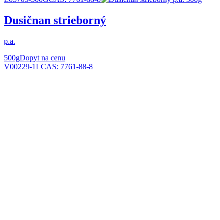
Dusičnan strieborný
p.a.
500g
Dopyt na cenu
V00229-1L
CAS:
7761-88-8