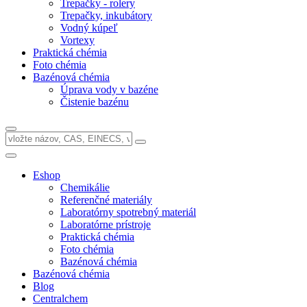
Trepačky - rolery
Trepačky, inkubátory
Vodný kúpeľ
Vortexy
Praktická chémia
Foto chémia
Bazénová chémia
Úprava vody v bazéne
Čistenie bazénu
Eshop
Chemikálie
Referenčné materiály
Laboratórny spotrebný materiál
Laboratórne prístroje
Praktická chémia
Foto chémia
Bazénová chémia
Bazénová chémia
Blog
Centralchem