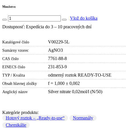
Množstvo
Vlož do košíka
Dostupnosť: Expedícia do 3 – 10 pracovných dní
V00229-5L
Katalógové číslo
AgNO3
Sumárny vzorec
7761-88-8
CAS číslo
231-853-9
EINECS číslo
odmerný roztok READY-TO-USE
TYP / Kvalita
f = 1,000 ± 0,002
Obsah hlavnej zložky
Silver nitrate 0,02mol/l (N/50)
Anglický názov
Kategórie produktu:
Hotový roztok – „Ready-to-use“
Normanály
Chemikálie