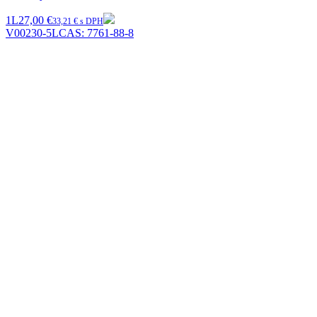
1L
27,00 €
33,21 € s DPH
V00230-5L
CAS:
7761-88-8