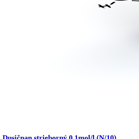
Dusičnan strieborný 0,1mol/l (N/10)