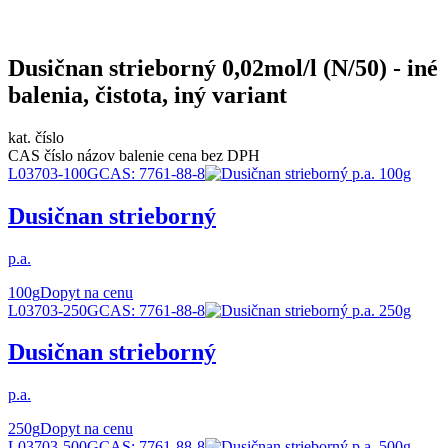
Dusičnan strieborný 0,02mol/l (N/50) - iné
balenia, čistota, iný variant
kat. číslo
CAS číslo
názov
balenie
cena bez DPH
L03703-100G
CAS:
7761-88-8
Dusičnan strieborný
p.a.
100g
Dopyt na cenu
L03703-250G
CAS:
7761-88-8
Dusičnan strieborný
p.a.
250g
Dopyt na cenu
L03703-500G
CAS:
7761-88-8