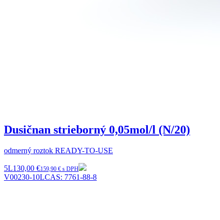
Dusičnan strieborný 0,05mol/l (N/20)
odmerný roztok READY-TO-USE
5L
130,00 €
159,90 € s DPH
V00230-10L
CAS:
7761-88-8