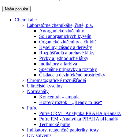
Naša ponuka
Chemikálie
Laboratórne chemikálie, čisté, p.a.
Anorganické zlúčeniny
Soli anorganických kyselín
Organické zlúčeniny a činidlá
Kyseliny, zásady a deriváty
Rozpúšťadlá a prchavé látky
Prvky a jednoduché látky
Indikátory a farbivá
Špeciálne prípravky a roztoky
Čistiace a dezinfekčné prostriedky
Chromatografické rozpúšťadlá
Ultračisté kyseliny
Normanály
Koncentrát – ampula
Hotový roztok – „Ready-to-use“
Pufre
Pufre CRM - Analytika PRAHA pHanal®
Pufre RM - Analytika PRAHA pHanal®
Technické pufre
Indikátory, reagenčné papieriky, testy
Dry solvents