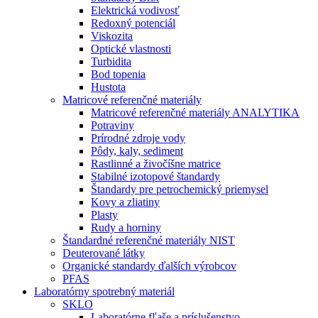
Elektrická vodivosť
Redoxný potenciál
Viskozita
Optické vlastnosti
Turbidita
Bod topenia
Hustota
Matricové referenčné materiály
Matricové referenčné materiály ANALYTIKA
Potraviny
Prírodné zdroje vody
Pôdy, kaly, sediment
Rastlinné a živočíšne matrice
Stabilné izotopové štandardy
Štandardy pre petrochemický priemysel
Kovy a zliatiny
Plasty
Rudy a horniny
Štandardné referenčné materiály NIST
Deuterované látky
Organické standardy ďalších výrobcov
PFAS
Laboratórny spotrebný materiál
SKLO
Laboratórne fľaše a príslušenstvo