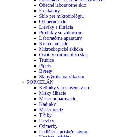
Obecné laboratórne sklo
Exsikátory
Sklo pre mikrobiológiu
Odmerné sklo
Lieviky a filtrácia
Produkty so zábrusom
Laboratórne aparatúry
Kremenné sklo
Mikroskopické sklíčka
Ostatný sortiment zo skla
Trubice
Pipety
Byrety
Sklovýroba na zákazku
PORCELÁN
Kelímky s príslušenstvom
Misky žíhacie
Misky odparovacie
Kadinky
Misky trecie
Tĺčiky
Lieviky
Odmerky
Lodičky s príslušenstvom