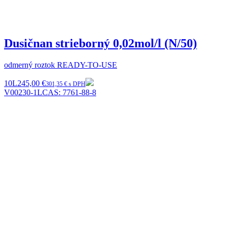
Dusičnan strieborný 0,02mol/l (N/50)
odmerný roztok READY-TO-USE
10L
245,00 €
301,35 € s DPH
V00230-1L
CAS:
7761-88-8