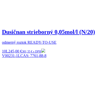
Dusičnan strieborný 0,05mol/l (N/20)
odmerný roztok READY-TO-USE
10L
245,00 €
301,35 € s DPH
V00231-1L
CAS:
7761-88-8