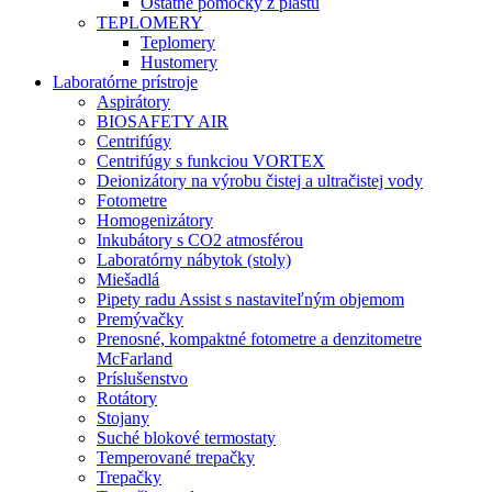
Ostatné pomôcky z plastu
TEPLOMERY
Teplomery
Hustomery
Laboratórne prístroje
Aspirátory
BIOSAFETY AIR
Centrifúgy
Centrifúgy s funkciou VORTEX
Deionizátory na výrobu čistej a ultračistej vody
Fotometre
Homogenizátory
Inkubátory s CO2 atmosférou
Laboratórny nábytok (stoly)
Miešadlá
Pipety radu Assist s nastaviteľným objemom
Premývačky
Prenosné, kompaktné fotometre a denzitometre
McFarland
Príslušenstvo
Rotátory
Stojany
Suché blokové termostaty
Temperované trepačky
Trepačky