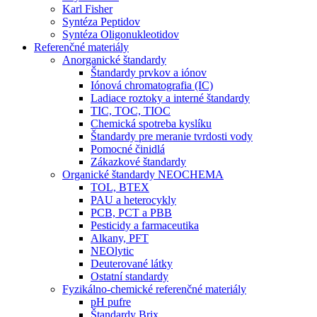
Karl Fisher
Syntéza Peptidov
Syntéza Oligonukleotidov
Referenčné materiály
Anorganické štandardy
Štandardy prvkov a iónov
Iónová chromatografia (IC)
Ladiace roztoky a interné štandardy
TIC, TOC, TIOC
Chemická spotreba kyslíku
Štandardy pre meranie tvrdosti vody
Pomocné činidlá
Zákazkové štandardy
Organické štandardy NEOCHEMA
TOL, BTEX
PAU a heterocykly
PCB, PCT a PBB
Pesticidy a farmaceutika
Alkany, PFT
NEOlytic
Deuterované látky
Ostatní standardy
Fyzikálno-chemické referenčné materiály
pH pufre
Štandardy Brix