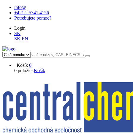
info@
+421 2 5341 4156
Potrebujete pomoc?
Login
SK
SK
EN
Košík
0
0 položiek
Košík