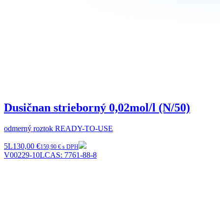
Dusičnan strieborný 0,02mol/l (N/50)
odmerný roztok READY-TO-USE
5L
130,00 €
159,90 € s DPH
V00229-10L
CAS:
7761-88-8