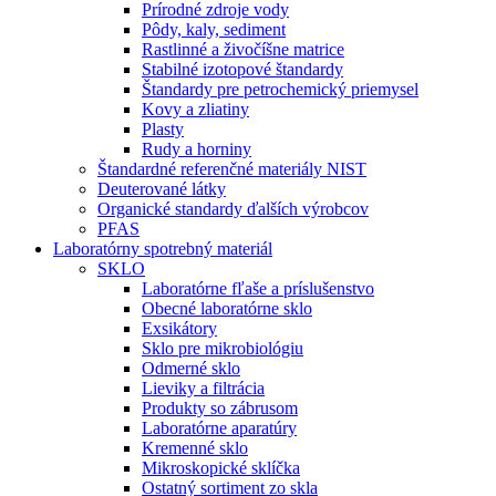
Prírodné zdroje vody
Pôdy, kaly, sediment
Rastlinné a živočíšne matrice
Stabilné izotopové štandardy
Štandardy pre petrochemický priemysel
Kovy a zliatiny
Plasty
Rudy a horniny
Štandardné referenčné materiály NIST
Deuterované látky
Organické standardy ďalších výrobcov
PFAS
Laboratórny spotrebný materiál
SKLO
Laboratórne fľaše a príslušenstvo
Obecné laboratórne sklo
Exsikátory
Sklo pre mikrobiológiu
Odmerné sklo
Lieviky a filtrácia
Produkty so zábrusom
Laboratórne aparatúry
Kremenné sklo
Mikroskopické sklíčka
Ostatný sortiment zo skla