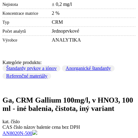
± 0,2 mg/l
Nejistota
2 %
Koncentrace matrice
CRM
Typ
Jednoprvkové
Počet analytů
ANALYTIKA
Výrobce
Kategórie produktu:
Štandardy prvkov a iónov
Anorganické štandardy
Referenčné materiály
Ga, CRM Gallium 100mg/l, v HNO3, 100
ml - iné balenia, čistota, iný variant
kat. číslo
CAS číslo
názov
balenie
cena bez DPH
AN8020N-500