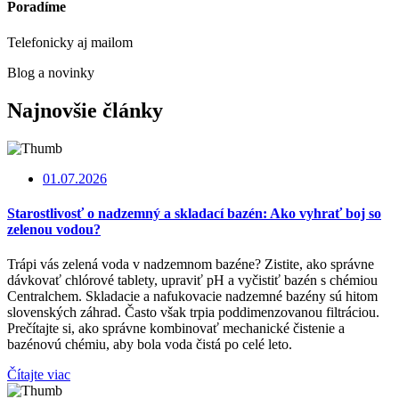
Poradíme
Telefonicky aj mailom
Blog a novinky
Najnovšie články
01.07.2026
Starostlivosť o nadzemný a skladací bazén: Ako vyhrať boj so
zelenou vodou?
Trápi vás zelená voda v nadzemnom bazéne? Zistite, ako správne
dávkovať chlórové tablety, upraviť pH a vyčistiť bazén s chémiou
Centralchem. Skladacie a nafukovacie nadzemné bazény sú hitom
slovenských záhrad. Často však trpia poddimenzovanou filtráciou.
Prečítajte si, ako správne kombinovať mechanické čistenie a
bazénovú chémiu, aby bola voda čistá po celé leto.
Čítajte viac