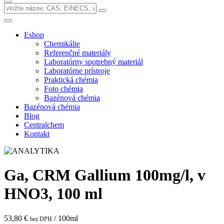
Eshop
Chemikálie
Referenčné materiály
Laboratórny spotrebný materiál
Laboratórne prístroje
Praktická chémia
Foto chémia
Bazénová chémia
Bazénová chémia
Blog
Centralchem
Kontakt
Ga, CRM Gallium 100mg/l, v
HNO3, 100 ml
53,80 €
/ 100ml
bez DPH