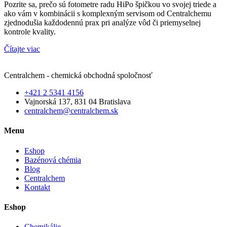
Pozrite sa, prečo sú fotometre radu HiPo špičkou vo svojej triede a
ako vám v kombinácii s komplexným servisom od Centralchemu
zjednodušia každodennú prax pri analýze vôd či priemyselnej
kontrole kvality.
Čítajte viac
Centralchem - chemická obchodná spoločnosť
+421 2 5341 4156
Vajnorská 137, 831 04 Bratislava
centralchem@centralchem.sk
Menu
Eshop
Bazénová chémia
Blog
Centralchem
Kontakt
Eshop
Chemikálie