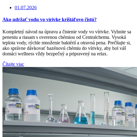
01.07.2026
Ako udržať vodu vo vírivke krištáľovo čistú?
Kompletný návod na úpravu a čistenie vody vo vírivke. Vyhnite sa
peneniu a riasam s overenou chémiou od Centralchemu. Vysoká
teplota vody, rýchle množenie baktérií a otravná pena. Prečítajte si,
ako správne dávkovať bazénovú chémiu do vírivky, aby bol váš
domáci wellness vždy bezpečný a pripravený na relax.
Čítajte viac