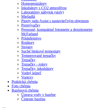
Homogenizátory
Inkubátory s CO2 atmosférou
Laboratórny nábytok (stoly)
Miešadlá
Pipety radu Assist s nastaviteľným objemom
Premývačky
Prenosné, kompaktné fotometre a denzitometre
McFarland
Príslušenstvo
Rotátory
Stojany
Suché blokové termostaty
Temperované trepačky
Trepačky
Trepačky - rolery
Trepačky, inkubátory
Vodný kúpeľ
Vortexy
Praktická chémia
Foto chémia
Bazénová chémia
Úprava vody v bazéne
Čistenie bazénu