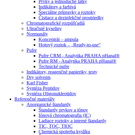
Prvky a jednoduché látky
Indikátory a farbivá
Špeciálne prípravky a roztoky
Čistiace a dezinfekčné prostriedky
Chromatografické rozpúšťadlá
Ultračisté kyseliny
Normanály
Koncentrát – ampula
Hotový roztok – „Ready-to-use“
Pufre
Pufre CRM - Analytika PRAHA pHanal®
Pufre RM - Analytika PRAHA pHanal®
Technické pufre
Indikátory, reagenčné papieriky, testy
Dry solvents
Karl Fisher
Syntéza Peptidov
Syntéza Oligonukleotidov
Referenčné materiály
Anorganické štandardy
Štandardy prvkov a iónov
Iónová chromatografia (IC)
Ladiace roztoky a interné štandardy
TIC, TOC, TIOC
Chemická spotreba kyslíku