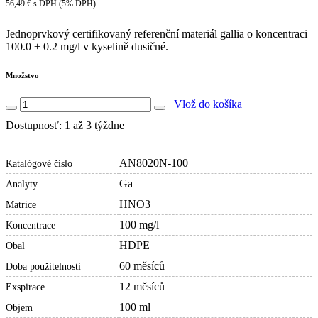
56,49 € s DPH (5% DPH)
Jednoprvkový certifikovaný referenční materiál gallia o koncentraci
100.0 ± 0.2 mg/l v kyselině dusičné.
Množstvo
Vlož do košíka
Dostupnosť: 1 až 3 týždne
AN8020N-100
Katalógové číslo
Ga
Analyty
HNO3
Matrice
100 mg/l
Koncentrace
HDPE
Obal
60 měsíců
Doba použitelnosti
12 měsíců
Exspirace
100 ml
Objem