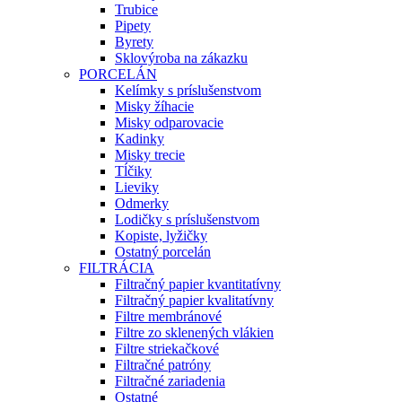
Trubice
Pipety
Byrety
Sklovýroba na zákazku
PORCELÁN
Kelímky s príslušenstvom
Misky žíhacie
Misky odparovacie
Kadinky
Misky trecie
Tĺčiky
Lieviky
Odmerky
Lodičky s príslušenstvom
Kopiste, lyžičky
Ostatný porcelán
FILTRÁCIA
Filtračný papier kvantitatívny
Filtračný papier kvalitatívny
Filtre membránové
Filtre zo sklenených vlákien
Filtre striekačkové
Filtračné patróny
Filtračné zariadenia
Ostatné