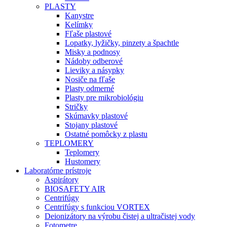
PLASTY
Kanystre
Kelímky
Fľaše plastové
Lopatky, lyžičky, pinzety a špachtle
Misky a podnosy
Nádoby odberové
Lieviky a násypky
Nosiče na fľaše
Plasty odmerné
Plasty pre mikrobiológiu
Stričky
Skúmavky plastové
Stojany plastové
Ostatné pomôcky z plastu
TEPLOMERY
Teplomery
Hustomery
Laboratórne prístroje
Aspirátory
BIOSAFETY AIR
Centrifúgy
Centrifúgy s funkciou VORTEX
Deionizátory na výrobu čistej a ultračistej vody
Fotometre