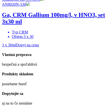
AN8020N-330
Ga, CRM Gallium 100mg/l, v HNO3, set
3x30 ml
Typ
CRM
Objem
3 x 30
3 x 30ml
Dopyt na cenu
Vlastná preprava
bezpečná a spoľahlivá
Produkty skladom
posielame hneď
Dopytujte sa
aj na to čo nemáme