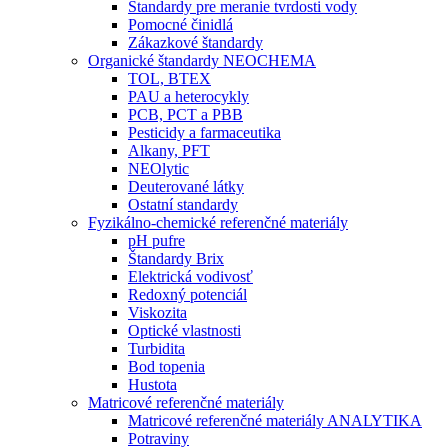
Štandardy pre meranie tvrdosti vody
Pomocné činidlá
Zákazkové štandardy
Organické štandardy NEOCHEMA
TOL, BTEX
PAU a heterocykly
PCB, PCT a PBB
Pesticidy a farmaceutika
Alkany, PFT
NEOlytic
Deuterované látky
Ostatní standardy
Fyzikálno-chemické referenčné materiály
pH pufre
Štandardy Brix
Elektrická vodivosť
Redoxný potenciál
Viskozita
Optické vlastnosti
Turbidita
Bod topenia
Hustota
Matricové referenčné materiály
Matricové referenčné materiály ANALYTIKA
Potraviny