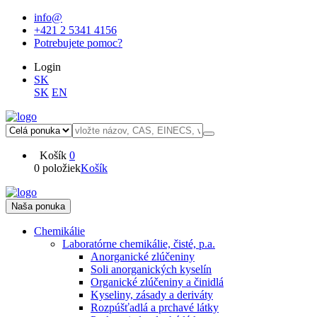
info@
+421 2 5341 4156
Potrebujete pomoc?
Login
SK
SK
EN
Košík
0
0 položiek
Košík
Naša ponuka
Chemikálie
Laboratórne chemikálie, čisté, p.a.
Anorganické zlúčeniny
Soli anorganických kyselín
Organické zlúčeniny a činidlá
Kyseliny, zásady a deriváty
Rozpúšťadlá a prchavé látky