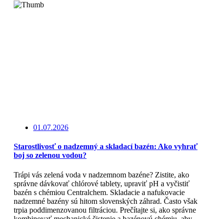
01.07.2026
Starostlivosť o nadzemný a skladací bazén: Ako vyhrať
boj so zelenou vodou?
Trápi vás zelená voda v nadzemnom bazéne? Zistite, ako
správne dávkovať chlórové tablety, upraviť pH a vyčistiť
bazén s chémiou Centralchem. Skladacie a nafukovacie
nadzemné bazény sú hitom slovenských záhrad. Často však
trpia poddimenzovanou filtráciou. Prečítajte si, ako správne
kombinovať mechanické čistenie a bazénovú chémiu, aby