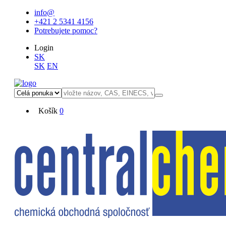
info@
+421 2 5341 4156
Potrebujete pomoc?
Login
SK
SK
EN
Košík
0