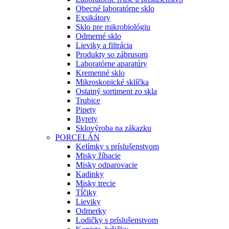
Obecné laboratórne sklo
Exsikátory
Sklo pre mikrobiológiu
Odmerné sklo
Lieviky a filtrácia
Produkty so zábrusom
Laboratórne aparatúry
Kremenné sklo
Mikroskopické sklíčka
Ostatný sortiment zo skla
Trubice
Pipety
Byrety
Sklovýroba na zákazku
PORCELÁN
Kelímky s príslušenstvom
Misky žíhacie
Misky odparovacie
Kadinky
Misky trecie
Tĺčiky
Lieviky
Odmerky
Lodičky s príslušenstvom