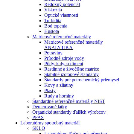
Redoxný potenciál
Viskozita
Optické vlastnosti
Turbidita
Bod topenia
Hustota
Matricové referenčné materiály
Matricové referenčné materiály
ANALYTIKA
Potraviny
Prírodné zdroje vody
Pôdy, kaly, sediment
Rastlinné a živočíšne matrice
Stabilné izotopové štandardy
Štandardy pre petrochemický priemysel
Kovy a zliatiny
Plasty
Rudy a horniny
Štandardné referenčné materiály NIST
Deuterované látky
Organické standardy ďalších výrobcov
PFAS
Laboratórny spotrebný materiál
SKLO
Laboratórne fľaše a príslušenstvo