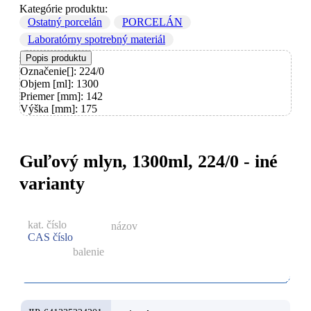
Kategórie produktu:
Ostatný porcelán
PORCELÁN
Laboratórny spotrebný materiál
Popis produktu
Označenie[]: 224/0
Objem [ml]: 1300
Priemer [mm]: 142
Výška [mm]: 175
Guľový mlyn, 1300ml, 224/0 - iné
varianty
kat. číslo
názov
CAS číslo
balenie