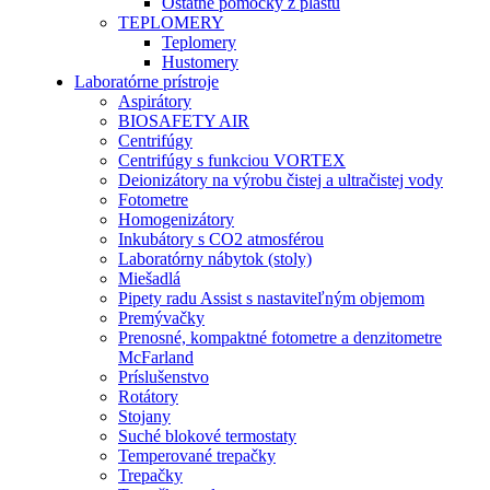
Ostatné pomôcky z plastu
TEPLOMERY
Teplomery
Hustomery
Laboratórne prístroje
Aspirátory
BIOSAFETY AIR
Centrifúgy
Centrifúgy s funkciou VORTEX
Deionizátory na výrobu čistej a ultračistej vody
Fotometre
Homogenizátory
Inkubátory s CO2 atmosférou
Laboratórny nábytok (stoly)
Miešadlá
Pipety radu Assist s nastaviteľným objemom
Premývačky
Prenosné, kompaktné fotometre a denzitometre
McFarland
Príslušenstvo
Rotátory
Stojany
Suché blokové termostaty
Temperované trepačky
Trepačky