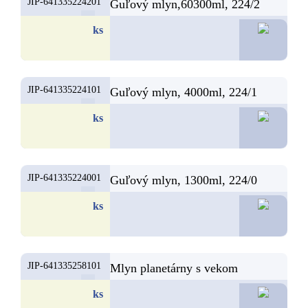
JIP-641335224201
Guľový mlyn,60300ml, 224/2
222,50
ks
JIP-641335224101
Guľový mlyn, 4000ml, 224/1
192,50
ks
JIP-641335224001
Guľový mlyn, 1300ml, 224/0
78,5
ks
JIP-641335258101
Mlyn planetárny s vekom
57,7
ks