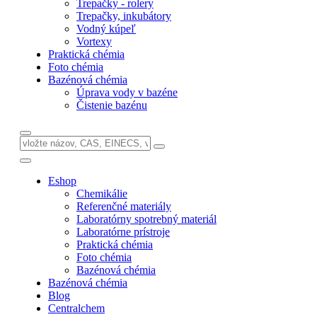
Trepačky - rolery
Trepačky, inkubátory
Vodný kúpeľ
Vortexy
Praktická chémia
Foto chémia
Bazénová chémia
Úprava vody v bazéne
Čistenie bazénu
Eshop
Chemikálie
Referenčné materiály
Laboratórny spotrebný materiál
Laboratórne prístroje
Praktická chémia
Foto chémia
Bazénová chémia
Bazénová chémia
Blog
Centralchem