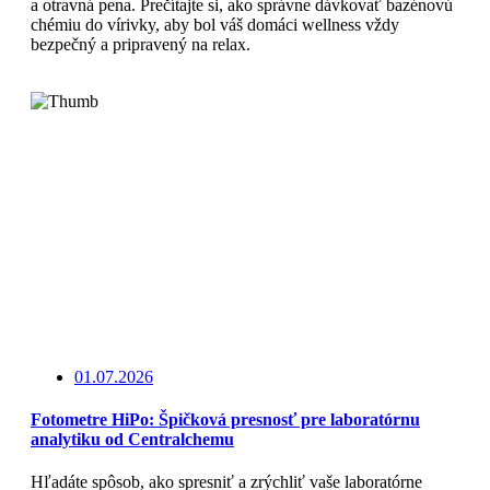
a otravná pena. Prečítajte si, ako správne dávkovať bazénovú
chémiu do vírivky, aby bol váš domáci wellness vždy
bezpečný a pripravený na relax.
Čítajte viac
01.07.2026
Fotometre HiPo: Špičková presnosť pre laboratórnu
analytiku od Centralchemu
Hľadáte spôsob, ako spresniť a zrýchliť vaše laboratórne