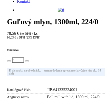
Kontakt
Guľový mlyn, 1300ml, 224/0
78,56 €
/ ks
bez DPH
96,63 € s DPH (23% DPH)
Množstvo
Vlož do košíka
K dispozícii na objednávku – termín dodania upresníme (zvyčajne viac ako 14
dní)
JIP-641335224001
Katalógové číslo
Ball mill with lid, 1300 ml, 224/0
Anglický názov