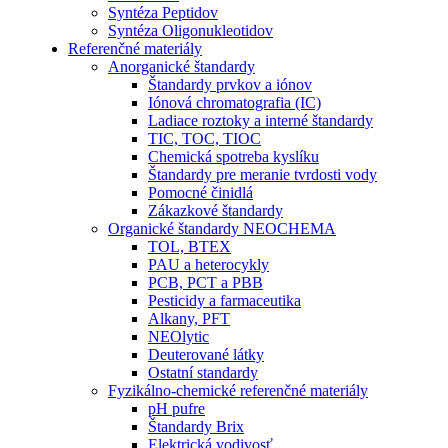
Syntéza Peptidov
Syntéza Oligonukleotidov
Referenčné materiály
Anorganické štandardy
Štandardy prvkov a iónov
Iónová chromatografia (IC)
Ladiace roztoky a interné štandardy
TIC, TOC, TIOC
Chemická spotreba kyslíku
Štandardy pre meranie tvrdosti vody
Pomocné činidlá
Zákazkové štandardy
Organické štandardy NEOCHEMA
TOL, BTEX
PAU a heterocykly
PCB, PCT a PBB
Pesticidy a farmaceutika
Alkany, PFT
NEOlytic
Deuterované látky
Ostatní standardy
Fyzikálno-chemické referenčné materiály
pH pufre
Štandardy Brix
Elektrická vodivosť