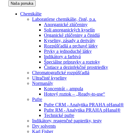
Naša ponuka
Chemikálie
Laboratórne chemikálie, čisté, p.a.
Anorganické zlúčeniny
Soli anorganických kyselín
Organické zlúčeniny a činidlá
Kyseliny, zásady a deriváty
Rozpúšťadlá a prchavé látky
Prvky a jednoduché látky
Indikátory a farbivá
Špeciálne prípravky a roztoky
Čistiace a dezinfekčné prostriedky
Chromatografické rozpúšťadlá
Ultračisté kyseliny
Normanály
Koncentrát – ampula
Hotový roztok – „Ready-to-use“
Pufre
Pufre CRM - Analytika PRAHA pHanal®
Pufre RM - Analytika PRAHA pHanal®
Technické pufre
Indikátory, reagenčné papieriky, testy
Dry solvents
Karl Fisher