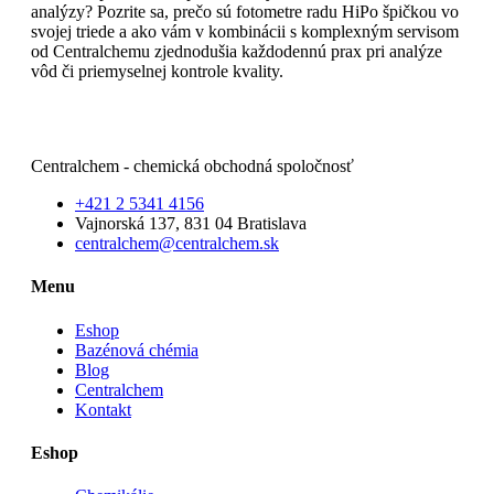
analýzy? Pozrite sa, prečo sú fotometre radu HiPo špičkou vo
svojej triede a ako vám v kombinácii s komplexným servisom
od Centralchemu zjednodušia každodennú prax pri analýze
vôd či priemyselnej kontrole kvality.
Čítajte viac
Centralchem - chemická obchodná spoločnosť
+421 2 5341 4156
Vajnorská 137, 831 04 Bratislava
centralchem@centralchem.sk
Menu
Eshop
Bazénová chémia
Blog
Centralchem
Kontakt
Eshop