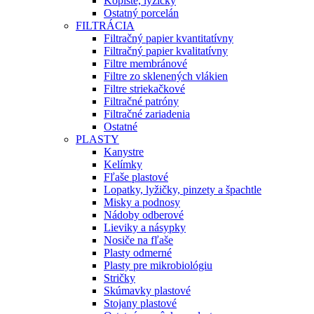
Kopiste, lyžičky
Ostatný porcelán
FILTRÁCIA
Filtračný papier kvantitatívny
Filtračný papier kvalitatívny
Filtre membránové
Filtre zo sklenených vlákien
Filtre striekačkové
Filtračné patróny
Filtračné zariadenia
Ostatné
PLASTY
Kanystre
Kelímky
Fľaše plastové
Lopatky, lyžičky, pinzety a špachtle
Misky a podnosy
Nádoby odberové
Lieviky a násypky
Nosiče na fľaše
Plasty odmerné
Plasty pre mikrobiológiu
Stričky
Skúmavky plastové
Stojany plastové