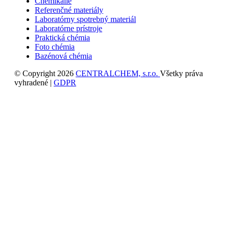
Chemikálie
Referenčné materiály
Laboratórny spotrebný materiál
Laboratórne prístroje
Praktická chémia
Foto chémia
Bazénová chémia
© Copyright 2026
CENTRALCHEM, s.r.o.
Všetky práva
vyhradené |
GDPR