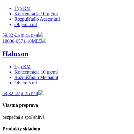
Typ
RM
Koncentrácia
10 µg/ml
Rozpúšťadlo
Acetonitril
Objem
5 ml
59,82 €
62,81 € s DPH
18000-0571-10ME5
Haloxon
Typ
RM
Koncentrácia
10 µg/ml
Rozpúšťadlo
Methanol
Objem
5 ml
59,82 €
62,81 € s DPH
Vlastná preprava
bezpečná a spoľahlivá
Produkty skladom