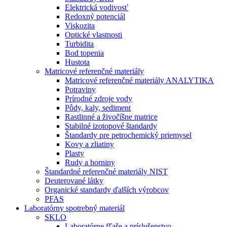
Elektrická vodivosť
Redoxný potenciál
Viskozita
Optické vlastnosti
Turbidita
Bod topenia
Hustota
Matricové referenčné materiály
Matricové referenčné materiály ANALYTIKA
Potraviny
Prírodné zdroje vody
Pôdy, kaly, sediment
Rastlinné a živočíšne matrice
Stabilné izotopové štandardy
Štandardy pre petrochemický priemysel
Kovy a zliatiny
Plasty
Rudy a horniny
Štandardné referenčné materiály NIST
Deuterované látky
Organické standardy ďalších výrobcov
PFAS
Laboratórny spotrebný materiál
SKLO
Laboratórne fľaše a príslušenstvo