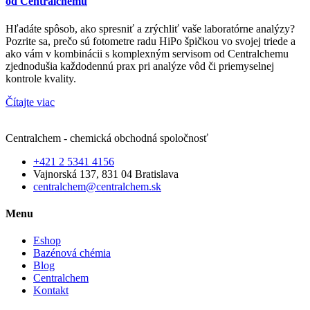
od Centralchemu
Hľadáte spôsob, ako spresniť a zrýchliť vaše laboratórne analýzy?
Pozrite sa, prečo sú fotometre radu HiPo špičkou vo svojej triede a
ako vám v kombinácii s komplexným servisom od Centralchemu
zjednodušia každodennú prax pri analýze vôd či priemyselnej
kontrole kvality.
Čítajte viac
Centralchem - chemická obchodná spoločnosť
+421 2 5341 4156
Vajnorská 137, 831 04 Bratislava
centralchem@centralchem.sk
Menu
Eshop
Bazénová chémia
Blog
Centralchem
Kontakt