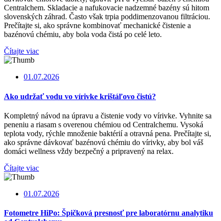
Centralchem. Skladacie a nafukovacie nadzemné bazény sú hitom
slovenských záhrad. Často však trpia poddimenzovanou filtráciou.
Prečítajte si, ako správne kombinovať mechanické čistenie a
bazénovú chémiu, aby bola voda čistá po celé leto.
Čítajte viac
01.07.2026
Ako udržať vodu vo vírivke krištáľovo čistú?
Kompletný návod na úpravu a čistenie vody vo vírivke. Vyhnite sa
peneniu a riasam s overenou chémiou od Centralchemu. Vysoká
teplota vody, rýchle množenie baktérií a otravná pena. Prečítajte si,
ako správne dávkovať bazénovú chémiu do vírivky, aby bol váš
domáci wellness vždy bezpečný a pripravený na relax.
Čítajte viac
01.07.2026
Fotometre HiPo: Špičková presnosť pre laboratórnu analytiku