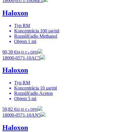
18000-0571-100ME1
Haloxon
Typ
RM
Koncentrácia
100 µg/ml
Rozpúšťadlo
Methanol
Objem
1 ml
90,39 €
94,91 € s DPH
18000-0571-10AC5
Haloxon
Typ
RM
Koncentrácia
10 µg/ml
Rozpúšťadlo
Aceton
Objem
5 ml
59,82 €
62,81 € s DPH
18000-0571-10AN5
Haloxon