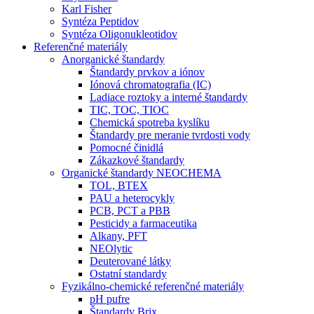
Karl Fisher
Syntéza Peptidov
Syntéza Oligonukleotidov
Referenčné materiály
Anorganické štandardy
Štandardy prvkov a iónov
Iónová chromatografia (IC)
Ladiace roztoky a interné štandardy
TIC, TOC, TIOC
Chemická spotreba kyslíku
Štandardy pre meranie tvrdosti vody
Pomocné činidlá
Zákazkové štandardy
Organické štandardy NEOCHEMA
TOL, BTEX
PAU a heterocykly
PCB, PCT a PBB
Pesticidy a farmaceutika
Alkany, PFT
NEOlytic
Deuterované látky
Ostatní standardy
Fyzikálno-chemické referenčné materiály
pH pufre
Štandardy Brix