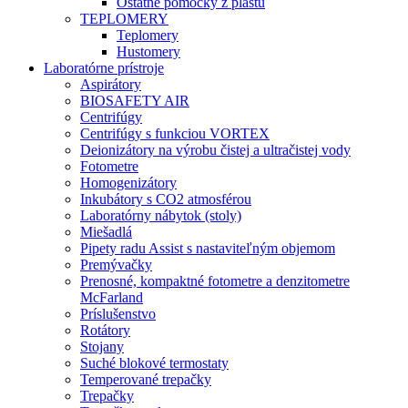
Ostatné pomôcky z plastu
TEPLOMERY
Teplomery
Hustomery
Laboratórne prístroje
Aspirátory
BIOSAFETY AIR
Centrifúgy
Centrifúgy s funkciou VORTEX
Deionizátory na výrobu čistej a ultračistej vody
Fotometre
Homogenizátory
Inkubátory s CO2 atmosférou
Laboratórny nábytok (stoly)
Miešadlá
Pipety radu Assist s nastaviteľným objemom
Premývačky
Prenosné, kompaktné fotometre a denzitometre
McFarland
Príslušenstvo
Rotátory
Stojany
Suché blokové termostaty
Temperované trepačky
Trepačky