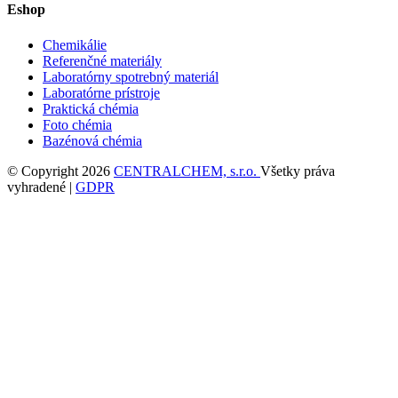
Eshop
Chemikálie
Referenčné materiály
Laboratórny spotrebný materiál
Laboratórne prístroje
Praktická chémia
Foto chémia
Bazénová chémia
© Copyright 2026
CENTRALCHEM, s.r.o.
Všetky práva
vyhradené |
GDPR