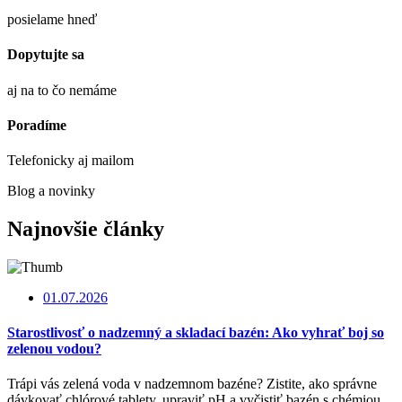
posielame hneď
Dopytujte sa
aj na to čo nemáme
Poradíme
Telefonicky aj mailom
Blog a novinky
Najnovšie články
01.07.2026
Starostlivosť o nadzemný a skladací bazén: Ako vyhrať boj so
zelenou vodou?
Trápi vás zelená voda v nadzemnom bazéne? Zistite, ako správne
dávkovať chlórové tablety, upraviť pH a vyčistiť bazén s chémiou