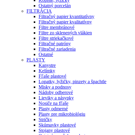
Kopiste, lyžičky
Ostatný porcelán
FILTRÁCIA
Filtračný papier kvantitatívny
Filtračný papier kvalitatívny
Filtre membránové
Filtre zo sklenených vlákien
Filtre striekačkové
Filtračné patróny
Filtračné zariadenia
Ostatné
PLASTY
Kanystre
Kelímky
Fľaše plastové
Lopatky, lyžičky, pinzety a špachtle
Misky a podnosy
Nádoby odberové
Lieviky a násypky
Nosiče na fľaše
Plasty odmerné
Plasty pre mikrobiológiu
Stričky
Skúmavky plastové
Stojany plastové