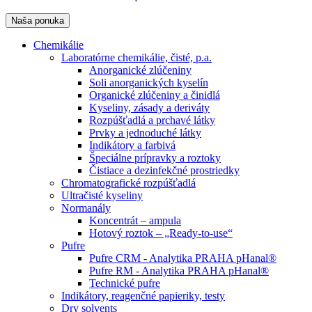
Naša ponuka
Chemikálie
Laboratórne chemikálie, čisté, p.a.
Anorganické zlúčeniny
Soli anorganických kyselín
Organické zlúčeniny a činidlá
Kyseliny, zásady a deriváty
Rozpúšťadlá a prchavé látky
Prvky a jednoduché látky
Indikátory a farbivá
Špeciálne prípravky a roztoky
Čistiace a dezinfekčné prostriedky
Chromatografické rozpúšťadlá
Ultračisté kyseliny
Normanály
Koncentrát – ampula
Hotový roztok – „Ready-to-use“
Pufre
Pufre CRM - Analytika PRAHA pHanal®
Pufre RM - Analytika PRAHA pHanal®
Technické pufre
Indikátory, reagenčné papieriky, testy
Dry solvents