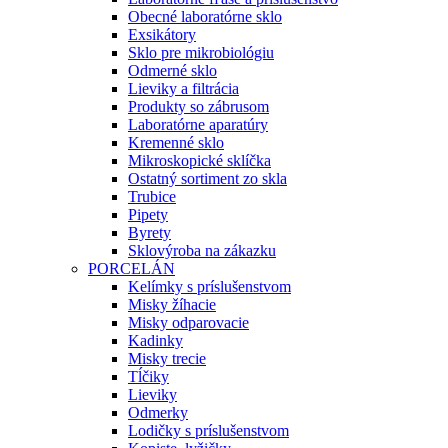
Obecné laboratórne sklo
Exsikátory
Sklo pre mikrobiológiu
Odmerné sklo
Lieviky a filtrácia
Produkty so zábrusom
Laboratórne aparatúry
Kremenné sklo
Mikroskopické sklíčka
Ostatný sortiment zo skla
Trubice
Pipety
Byrety
Sklovýroba na zákazku
PORCELÁN
Kelímky s príslušenstvom
Misky žíhacie
Misky odparovacie
Kadinky
Misky trecie
Tĺčiky
Lieviky
Odmerky
Lodičky s príslušenstvom