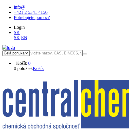
info@
+421 2 5341 4156
Potrebujete pomoc?
Login
SK
SK
EN
Košík
0
0 položiek
Košík