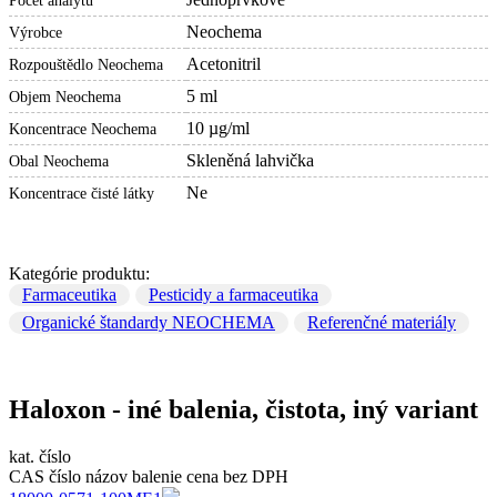
Počet analytů
Neochema
Výrobce
Acetonitril
Rozpouštědlo Neochema
5 ml
Objem Neochema
10 µg/ml
Koncentrace Neochema
Skleněná lahvička
Obal Neochema
Ne
Koncentrace čisté látky
Kategórie produktu:
Farmaceutika
Pesticidy a farmaceutika
Organické štandardy NEOCHEMA
Referenčné materiály
Haloxon - iné balenia, čistota, iný variant
kat. číslo
CAS číslo
názov
balenie
cena bez DPH