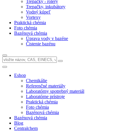
Trepačky - rolery
Trepačky, inkubátory
Vodný kúpeľ
Vortexy
Praktická chémia
Foto chémia
Bazénová chémia
Úprava vody v bazéne
Čistenie bazénu
Eshop
Chemikálie
Referenčné materiály
Laboratórny spotrebný materiál
Laboratórne prístroje
Praktická chémia
Foto chémia
Bazénová chémia
Bazénová chémia
Blog
Centralchem