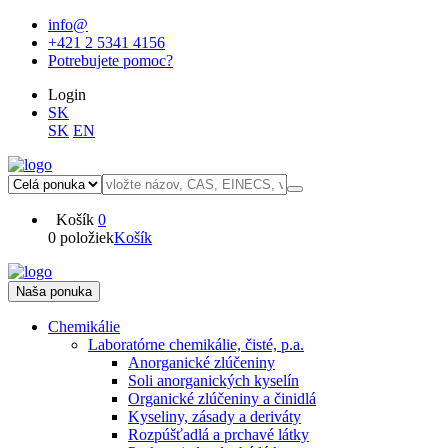
info@
+421 2 5341 4156
Potrebujete pomoc?
Login
SK
SK
EN
Košík
0
0 položiek
Košík
Naša ponuka
Chemikálie
Laboratórne chemikálie, čisté, p.a.
Anorganické zlúčeniny
Soli anorganických kyselín
Organické zlúčeniny a činidlá
Kyseliny, zásady a deriváty
Rozpúšťadlá a prchavé látky