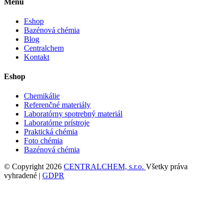
Menu
Eshop
Bazénová chémia
Blog
Centralchem
Kontakt
Eshop
Chemikálie
Referenčné materiály
Laboratórny spotrebný materiál
Laboratórne prístroje
Praktická chémia
Foto chémia
Bazénová chémia
© Copyright 2026
CENTRALCHEM, s.r.o.
Všetky práva
vyhradené |
GDPR