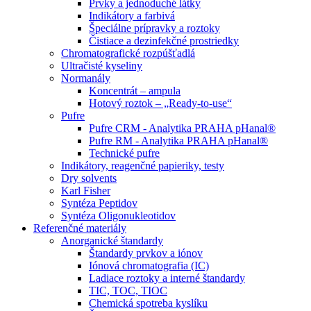
Prvky a jednoduché látky
Indikátory a farbivá
Špeciálne prípravky a roztoky
Čistiace a dezinfekčné prostriedky
Chromatografické rozpúšťadlá
Ultračisté kyseliny
Normanály
Koncentrát – ampula
Hotový roztok – „Ready-to-use“
Pufre
Pufre CRM - Analytika PRAHA pHanal®
Pufre RM - Analytika PRAHA pHanal®
Technické pufre
Indikátory, reagenčné papieriky, testy
Dry solvents
Karl Fisher
Syntéza Peptidov
Syntéza Oligonukleotidov
Referenčné materiály
Anorganické štandardy
Štandardy prvkov a iónov
Iónová chromatografia (IC)
Ladiace roztoky a interné štandardy
TIC, TOC, TIOC
Chemická spotreba kyslíku