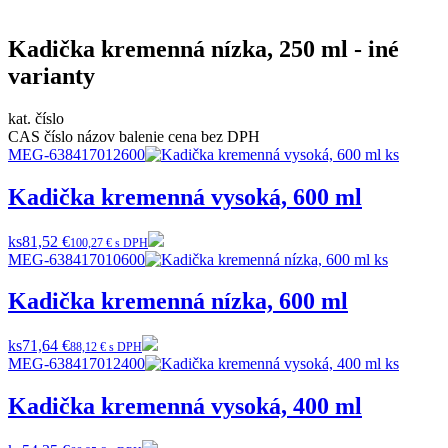
Kadička kremenná nízka, 250 ml - iné
varianty
kat. číslo
CAS číslo
názov
balenie
cena bez DPH
MEG-638417012600
Kadička kremenná vysoká, 600 ml
ks
81,52 €
100,27 € s DPH
MEG-638417010600
Kadička kremenná nízka, 600 ml
ks
71,64 €
88,12 € s DPH
MEG-638417012400
Kadička kremenná vysoká, 400 ml