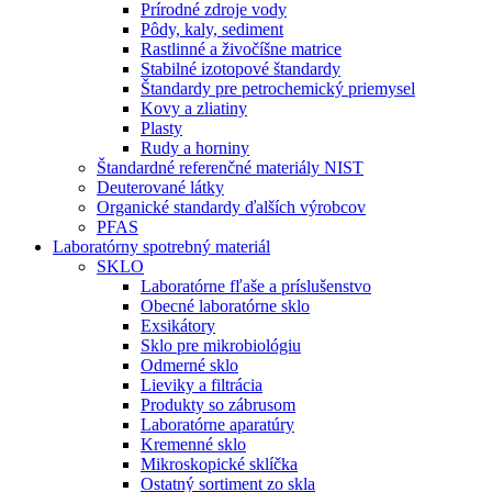
Prírodné zdroje vody
Pôdy, kaly, sediment
Rastlinné a živočíšne matrice
Stabilné izotopové štandardy
Štandardy pre petrochemický priemysel
Kovy a zliatiny
Plasty
Rudy a horniny
Štandardné referenčné materiály NIST
Deuterované látky
Organické standardy ďalších výrobcov
PFAS
Laboratórny spotrebný materiál
SKLO
Laboratórne fľaše a príslušenstvo
Obecné laboratórne sklo
Exsikátory
Sklo pre mikrobiológiu
Odmerné sklo
Lieviky a filtrácia
Produkty so zábrusom
Laboratórne aparatúry
Kremenné sklo
Mikroskopické sklíčka
Ostatný sortiment zo skla