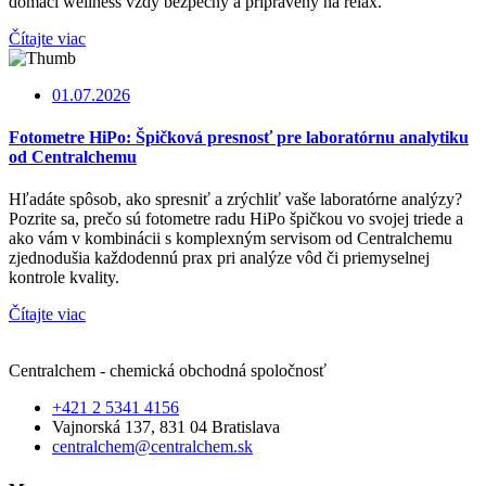
domáci wellness vždy bezpečný a pripravený na relax.
Čítajte viac
01.07.2026
Fotometre HiPo: Špičková presnosť pre laboratórnu analytiku
od Centralchemu
Hľadáte spôsob, ako spresniť a zrýchliť vaše laboratórne analýzy?
Pozrite sa, prečo sú fotometre radu HiPo špičkou vo svojej triede a
ako vám v kombinácii s komplexným servisom od Centralchemu
zjednodušia každodennú prax pri analýze vôd či priemyselnej
kontrole kvality.
Čítajte viac
Centralchem - chemická obchodná spoločnosť
+421 2 5341 4156
Vajnorská 137, 831 04 Bratislava
centralchem@centralchem.sk