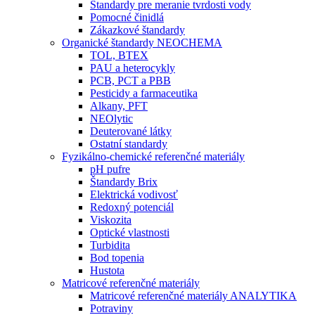
Štandardy pre meranie tvrdosti vody
Pomocné činidlá
Zákazkové štandardy
Organické štandardy NEOCHEMA
TOL, BTEX
PAU a heterocykly
PCB, PCT a PBB
Pesticidy a farmaceutika
Alkany, PFT
NEOlytic
Deuterované látky
Ostatní standardy
Fyzikálno-chemické referenčné materiály
pH pufre
Štandardy Brix
Elektrická vodivosť
Redoxný potenciál
Viskozita
Optické vlastnosti
Turbidita
Bod topenia
Hustota
Matricové referenčné materiály
Matricové referenčné materiály ANALYTIKA
Potraviny