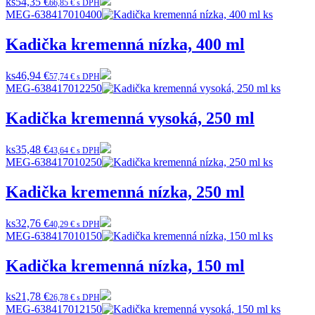
ks
54,35 €
66,85 € s DPH
MEG-638417010400
Kadička kremenná nízka, 400 ml
ks
46,94 €
57,74 € s DPH
MEG-638417012250
Kadička kremenná vysoká, 250 ml
ks
35,48 €
43,64 € s DPH
MEG-638417010250
Kadička kremenná nízka, 250 ml
ks
32,76 €
40,29 € s DPH
MEG-638417010150
Kadička kremenná nízka, 150 ml
ks
21,78 €
26,78 € s DPH
MEG-638417012150