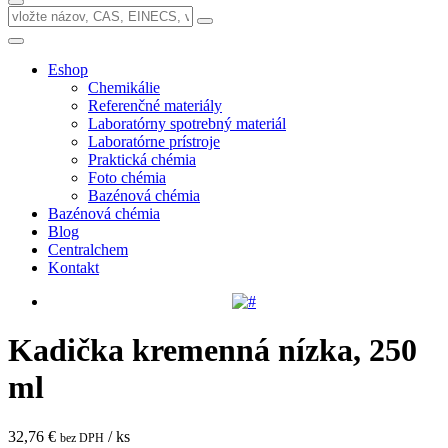
Eshop
Chemikálie
Referenčné materiály
Laboratórny spotrebný materiál
Laboratórne prístroje
Praktická chémia
Foto chémia
Bazénová chémia
Bazénová chémia
Blog
Centralchem
Kontakt
Kadička kremenná nízka, 250
ml
32,76 €
/ ks
bez DPH