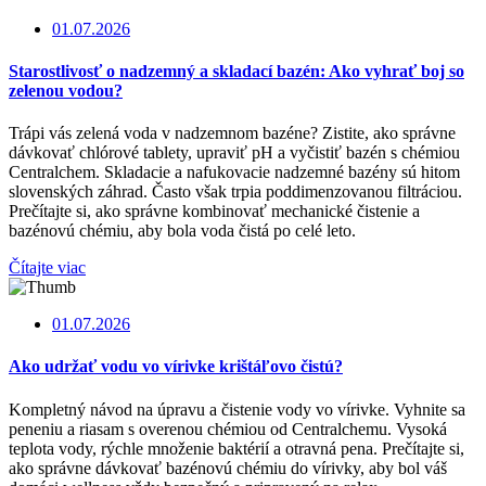
01.07.2026
Starostlivosť o nadzemný a skladací bazén: Ako vyhrať boj so
zelenou vodou?
Trápi vás zelená voda v nadzemnom bazéne? Zistite, ako správne
dávkovať chlórové tablety, upraviť pH a vyčistiť bazén s chémiou
Centralchem. Skladacie a nafukovacie nadzemné bazény sú hitom
slovenských záhrad. Často však trpia poddimenzovanou filtráciou.
Prečítajte si, ako správne kombinovať mechanické čistenie a
bazénovú chémiu, aby bola voda čistá po celé leto.
Čítajte viac
01.07.2026
Ako udržať vodu vo vírivke krištáľovo čistú?
Kompletný návod na úpravu a čistenie vody vo vírivke. Vyhnite sa
peneniu a riasam s overenou chémiou od Centralchemu. Vysoká
teplota vody, rýchle množenie baktérií a otravná pena. Prečítajte si,
ako správne dávkovať bazénovú chémiu do vírivky, aby bol váš