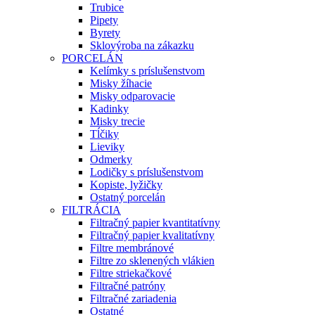
Trubice
Pipety
Byrety
Sklovýroba na zákazku
PORCELÁN
Kelímky s príslušenstvom
Misky žíhacie
Misky odparovacie
Kadinky
Misky trecie
Tĺčiky
Lieviky
Odmerky
Lodičky s príslušenstvom
Kopiste, lyžičky
Ostatný porcelán
FILTRÁCIA
Filtračný papier kvantitatívny
Filtračný papier kvalitatívny
Filtre membránové
Filtre zo sklenených vlákien
Filtre striekačkové
Filtračné patróny
Filtračné zariadenia
Ostatné