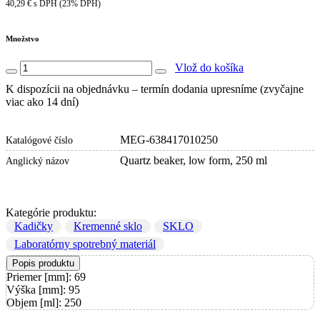
40,29 € s DPH (23% DPH)
Množstvo
Vlož do košíka
K dispozícii na objednávku – termín dodania upresníme (zvyčajne
viac ako 14 dní)
MEG-638417010250
Katalógové číslo
Quartz beaker, low form, 250 ml
Anglický názov
Kategórie produktu:
Kadičky
Kremenné sklo
SKLO
Laboratórny spotrebný materiál
Popis produktu
Priemer [mm]: 69
Výška [mm]: 95
Objem [ml]: 250