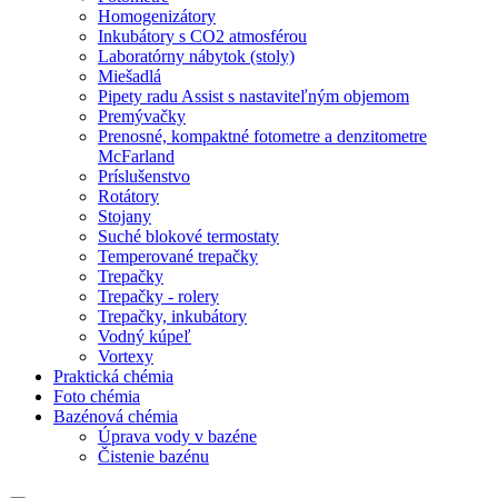
Homogenizátory
Inkubátory s CO2 atmosférou
Laboratórny nábytok (stoly)
Miešadlá
Pipety radu Assist s nastaviteľným objemom
Premývačky
Prenosné, kompaktné fotometre a denzitometre
McFarland
Príslušenstvo
Rotátory
Stojany
Suché blokové termostaty
Temperované trepačky
Trepačky
Trepačky - rolery
Trepačky, inkubátory
Vodný kúpeľ
Vortexy
Praktická chémia
Foto chémia
Bazénová chémia
Úprava vody v bazéne
Čistenie bazénu