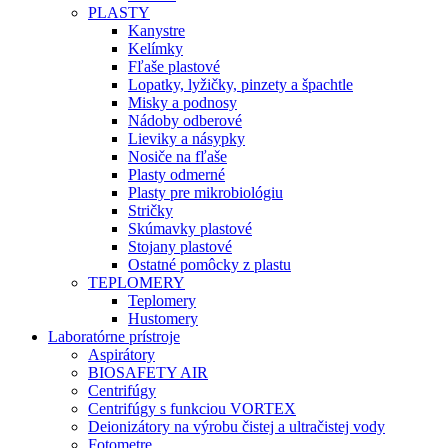
PLASTY
Kanystre
Kelímky
Fľaše plastové
Lopatky, lyžičky, pinzety a špachtle
Misky a podnosy
Nádoby odberové
Lieviky a násypky
Nosiče na fľaše
Plasty odmerné
Plasty pre mikrobiológiu
Stričky
Skúmavky plastové
Stojany plastové
Ostatné pomôcky z plastu
TEPLOMERY
Teplomery
Hustomery
Laboratórne prístroje
Aspirátory
BIOSAFETY AIR
Centrifúgy
Centrifúgy s funkciou VORTEX
Deionizátory na výrobu čistej a ultračistej vody
Fotometre