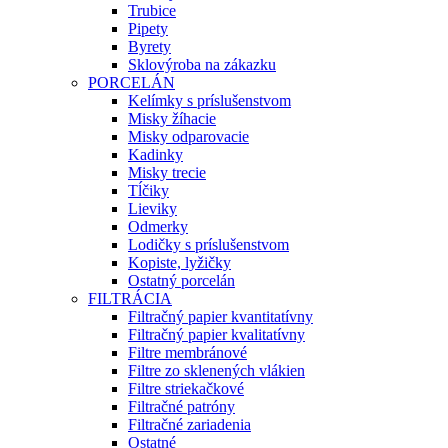
Trubice
Pipety
Byrety
Sklovýroba na zákazku
PORCELÁN
Kelímky s príslušenstvom
Misky žíhacie
Misky odparovacie
Kadinky
Misky trecie
Tĺčiky
Lieviky
Odmerky
Lodičky s príslušenstvom
Kopiste, lyžičky
Ostatný porcelán
FILTRÁCIA
Filtračný papier kvantitatívny
Filtračný papier kvalitatívny
Filtre membránové
Filtre zo sklenených vlákien
Filtre striekačkové
Filtračné patróny
Filtračné zariadenia
Ostatné