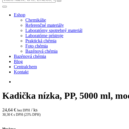
Eshop
Chemikálie
Referenčné materiály
Laboratórny spotrebný materiál
Laboratórne prístroje
Praktická chémia
Foto chémia
Bazénová chémia
Bazénová chémia
Blog
Centralchem
Kontakt
Kadička nízka, PP, 5000 ml, modr
24,64 €
/ ks
bez DPH
30,30 € s DPH (23% DPH)
Množstvo