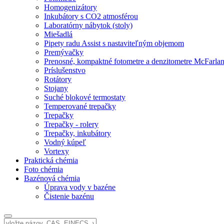
Homogenizátory
Inkubátory s CO2 atmosférou
Laboratórny nábytok (stoly)
Miešadlá
Pipety radu Assist s nastaviteľným objemom
Premývačky
Prenosné, kompaktné fotometre a denzitometre McFarla
Príslušenstvo
Rotátory
Stojany
Suché blokové termostaty
Temperované trepačky
Trepačky
Trepačky - rolery
Trepačky, inkubátory
Vodný kúpeľ
Vortexy
Praktická chémia
Foto chémia
Bazénová chémia
Úprava vody v bazéne
Čistenie bazénu