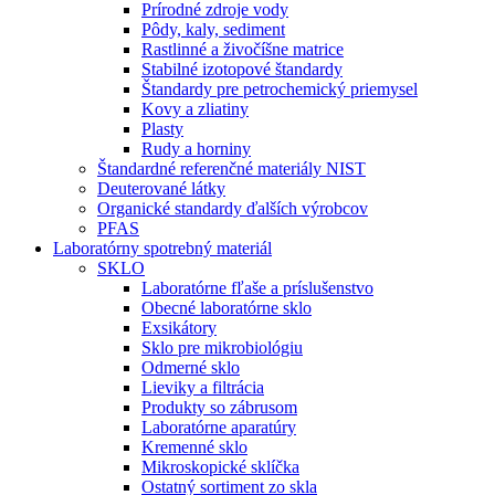
Prírodné zdroje vody
Pôdy, kaly, sediment
Rastlinné a živočíšne matrice
Stabilné izotopové štandardy
Štandardy pre petrochemický priemysel
Kovy a zliatiny
Plasty
Rudy a horniny
Štandardné referenčné materiály NIST
Deuterované látky
Organické standardy ďalších výrobcov
PFAS
Laboratórny spotrebný materiál
SKLO
Laboratórne fľaše a príslušenstvo
Obecné laboratórne sklo
Exsikátory
Sklo pre mikrobiológiu
Odmerné sklo
Lieviky a filtrácia
Produkty so zábrusom
Laboratórne aparatúry
Kremenné sklo
Mikroskopické sklíčka
Ostatný sortiment zo skla