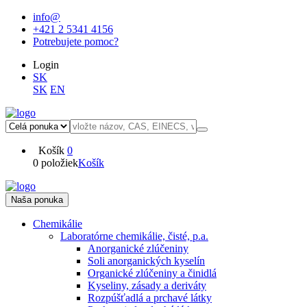
info@
+421 2 5341 4156
Potrebujete pomoc?
Login
SK
SK
EN
Košík
0
0 položiek
Košík
Naša ponuka
Chemikálie
Laboratórne chemikálie, čisté, p.a.
Anorganické zlúčeniny
Soli anorganických kyselín
Organické zlúčeniny a činidlá
Kyseliny, zásady a deriváty
Rozpúšťadlá a prchavé látky