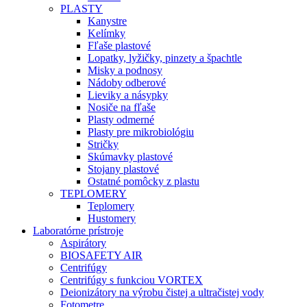
PLASTY
Kanystre
Kelímky
Fľaše plastové
Lopatky, lyžičky, pinzety a špachtle
Misky a podnosy
Nádoby odberové
Lieviky a násypky
Nosiče na fľaše
Plasty odmerné
Plasty pre mikrobiológiu
Stričky
Skúmavky plastové
Stojany plastové
Ostatné pomôcky z plastu
TEPLOMERY
Teplomery
Hustomery
Laboratórne prístroje
Aspirátory
BIOSAFETY AIR
Centrifúgy
Centrifúgy s funkciou VORTEX
Deionizátory na výrobu čistej a ultračistej vody
Fotometre