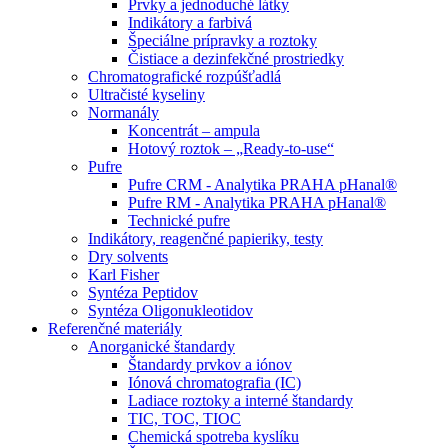
Prvky a jednoduché látky
Indikátory a farbivá
Špeciálne prípravky a roztoky
Čistiace a dezinfekčné prostriedky
Chromatografické rozpúšťadlá
Ultračisté kyseliny
Normanály
Koncentrát – ampula
Hotový roztok – „Ready-to-use“
Pufre
Pufre CRM - Analytika PRAHA pHanal®
Pufre RM - Analytika PRAHA pHanal®
Technické pufre
Indikátory, reagenčné papieriky, testy
Dry solvents
Karl Fisher
Syntéza Peptidov
Syntéza Oligonukleotidov
Referenčné materiály
Anorganické štandardy
Štandardy prvkov a iónov
Iónová chromatografia (IC)
Ladiace roztoky a interné štandardy
TIC, TOC, TIOC
Chemická spotreba kyslíku