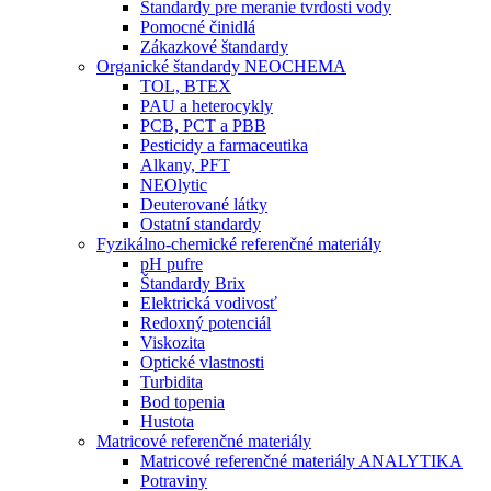
Štandardy pre meranie tvrdosti vody
Pomocné činidlá
Zákazkové štandardy
Organické štandardy NEOCHEMA
TOL, BTEX
PAU a heterocykly
PCB, PCT a PBB
Pesticidy a farmaceutika
Alkany, PFT
NEOlytic
Deuterované látky
Ostatní standardy
Fyzikálno-chemické referenčné materiály
pH pufre
Štandardy Brix
Elektrická vodivosť
Redoxný potenciál
Viskozita
Optické vlastnosti
Turbidita
Bod topenia
Hustota
Matricové referenčné materiály
Matricové referenčné materiály ANALYTIKA
Potraviny