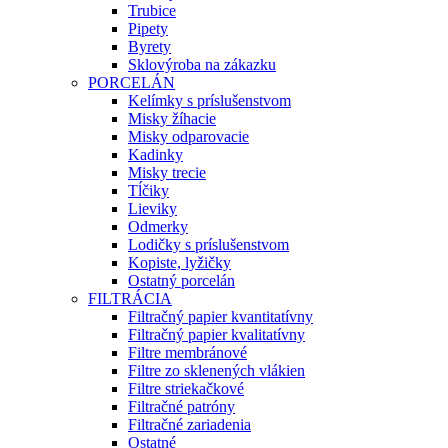
Trubice
Pipety
Byrety
Sklovýroba na zákazku
PORCELÁN
Kelímky s príslušenstvom
Misky žíhacie
Misky odparovacie
Kadinky
Misky trecie
Tĺčiky
Lieviky
Odmerky
Lodičky s príslušenstvom
Kopiste, lyžičky
Ostatný porcelán
FILTRÁCIA
Filtračný papier kvantitatívny
Filtračný papier kvalitatívny
Filtre membránové
Filtre zo sklenených vlákien
Filtre striekačkové
Filtračné patróny
Filtračné zariadenia
Ostatné