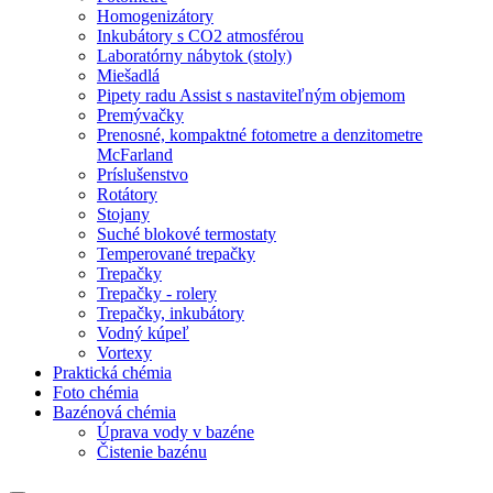
Homogenizátory
Inkubátory s CO2 atmosférou
Laboratórny nábytok (stoly)
Miešadlá
Pipety radu Assist s nastaviteľným objemom
Premývačky
Prenosné, kompaktné fotometre a denzitometre
McFarland
Príslušenstvo
Rotátory
Stojany
Suché blokové termostaty
Temperované trepačky
Trepačky
Trepačky - rolery
Trepačky, inkubátory
Vodný kúpeľ
Vortexy
Praktická chémia
Foto chémia
Bazénová chémia
Úprava vody v bazéne
Čistenie bazénu