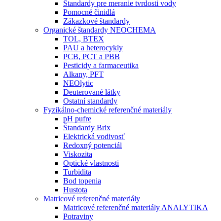
Štandardy pre meranie tvrdosti vody
Pomocné činidlá
Zákazkové štandardy
Organické štandardy NEOCHEMA
TOL, BTEX
PAU a heterocykly
PCB, PCT a PBB
Pesticidy a farmaceutika
Alkany, PFT
NEOlytic
Deuterované látky
Ostatní standardy
Fyzikálno-chemické referenčné materiály
pH pufre
Štandardy Brix
Elektrická vodivosť
Redoxný potenciál
Viskozita
Optické vlastnosti
Turbidita
Bod topenia
Hustota
Matricové referenčné materiály
Matricové referenčné materiály ANALYTIKA
Potraviny