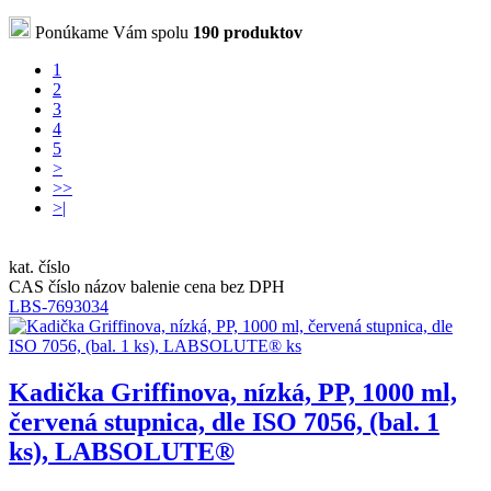
Ponúkame Vám spolu
190 produktov
1
2
3
4
5
>
>>
>|
kat. číslo
CAS číslo
názov
balenie
cena bez DPH
LBS-7693034
Kadička Griffinova, nízká, PP, 1000 ml,
červená stupnica, dle ISO 7056, (bal. 1
ks), LABSOLUTE®