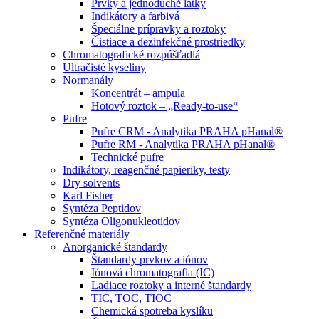
Prvky a jednoduché látky
Indikátory a farbivá
Špeciálne prípravky a roztoky
Čistiace a dezinfekčné prostriedky
Chromatografické rozpúšťadlá
Ultračisté kyseliny
Normanály
Koncentrát – ampula
Hotový roztok – „Ready-to-use“
Pufre
Pufre CRM - Analytika PRAHA pHanal®
Pufre RM - Analytika PRAHA pHanal®
Technické pufre
Indikátory, reagenčné papieriky, testy
Dry solvents
Karl Fisher
Syntéza Peptidov
Syntéza Oligonukleotidov
Referenčné materiály
Anorganické štandardy
Štandardy prvkov a iónov
Iónová chromatografia (IC)
Ladiace roztoky a interné štandardy
TIC, TOC, TIOC
Chemická spotreba kyslíku