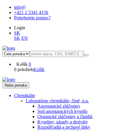
info@
+421 2 5341 4156
Potrebujete pomoc?
Login
SK
SK
EN
Košík
0
0 položiek
Košík
Naša ponuka
Chemikálie
Laboratórne chemikálie, čisté, p.a.
Anorganické zlúčeniny
Soli anorganických kyselín
Organické zlúčeniny a činidlá
Kyseliny, zásady a deriváty
Rozpúšťadlá a prchavé látky