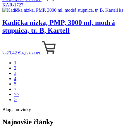
32,30 € s DPH
KAR-1727
Kadička nízka, PMP, 3000 ml, modrá
stupnica, tr. B, Kartell
ks
29,42 €
36,19 € s DPH
1
2
3
4
5
>
>>
>|
Blog a novinky
Najnovšie články