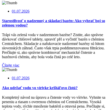
01.07.2026
Starostlivosť o nadzemný a skladací bazén: Ako vyhrať boj so
zelenou vodou?
Trápi vás zelená voda v nadzemnom bazéne? Zistite, ako správne
dávkovať chlórové tablety, upraviť pH a vyčistiť bazén s chémiou
Centralchem. Skladacie a nafukovacie nadzemné bazény sú hitom
slovenských záhrad. Často však trpia poddimenzovanou filtráciou.
Prečítajte si, ako správne kombinovať mechanické čistenie a
bazénovú chémiu, aby bola voda čistá po celé leto.
Čítajte viac
01.07.2026
Ako udržať vodu vo vírivke krištáľovo čistú?
Kompletný návod na úpravu a čistenie vody vo vírivke. Vyhnite sa
peneniu a riasam s overenou chémiou od Centralchemu. Vysoká
teplota vody, rýchle množenie baktérií a otravná pena. Prečítajte si,