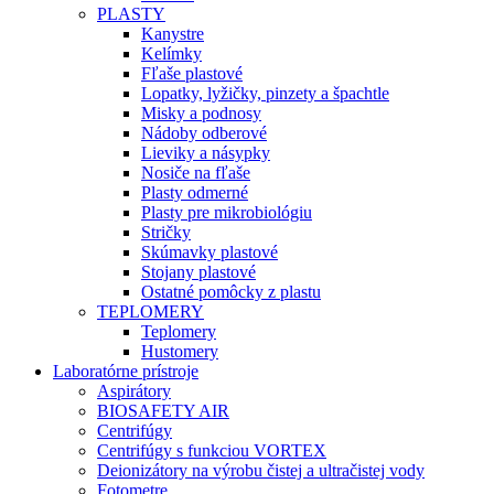
PLASTY
Kanystre
Kelímky
Fľaše plastové
Lopatky, lyžičky, pinzety a špachtle
Misky a podnosy
Nádoby odberové
Lieviky a násypky
Nosiče na fľaše
Plasty odmerné
Plasty pre mikrobiológiu
Stričky
Skúmavky plastové
Stojany plastové
Ostatné pomôcky z plastu
TEPLOMERY
Teplomery
Hustomery
Laboratórne prístroje
Aspirátory
BIOSAFETY AIR
Centrifúgy
Centrifúgy s funkciou VORTEX
Deionizátory na výrobu čistej a ultračistej vody
Fotometre