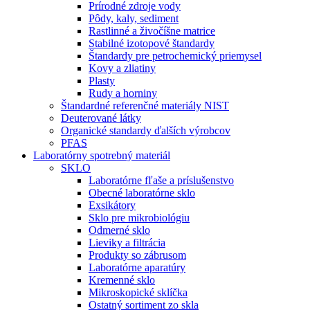
Prírodné zdroje vody
Pôdy, kaly, sediment
Rastlinné a živočíšne matrice
Stabilné izotopové štandardy
Štandardy pre petrochemický priemysel
Kovy a zliatiny
Plasty
Rudy a horniny
Štandardné referenčné materiály NIST
Deuterované látky
Organické standardy ďalších výrobcov
PFAS
Laboratórny spotrebný materiál
SKLO
Laboratórne fľaše a príslušenstvo
Obecné laboratórne sklo
Exsikátory
Sklo pre mikrobiológiu
Odmerné sklo
Lieviky a filtrácia
Produkty so zábrusom
Laboratórne aparatúry
Kremenné sklo
Mikroskopické sklíčka
Ostatný sortiment zo skla