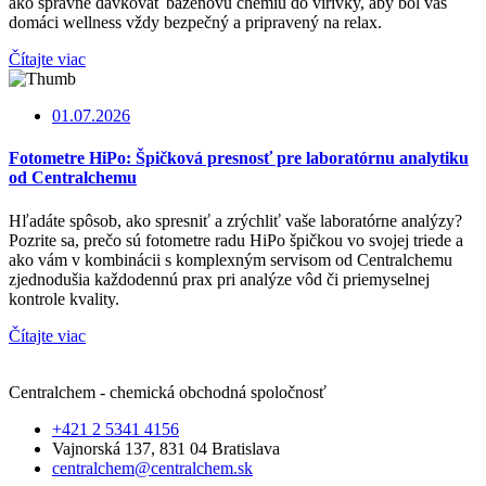
ako správne dávkovať bazénovú chémiu do vírivky, aby bol váš
domáci wellness vždy bezpečný a pripravený na relax.
Čítajte viac
01.07.2026
Fotometre HiPo: Špičková presnosť pre laboratórnu analytiku
od Centralchemu
Hľadáte spôsob, ako spresniť a zrýchliť vaše laboratórne analýzy?
Pozrite sa, prečo sú fotometre radu HiPo špičkou vo svojej triede a
ako vám v kombinácii s komplexným servisom od Centralchemu
zjednodušia každodennú prax pri analýze vôd či priemyselnej
kontrole kvality.
Čítajte viac
Centralchem - chemická obchodná spoločnosť
+421 2 5341 4156
Vajnorská 137, 831 04 Bratislava
centralchem@centralchem.sk