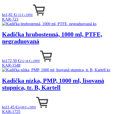
ks
1,81 €
2,23 € s DPH
KAR-723
Kadička hrubostenná, 1000 ml, PTFE,
negraduovaná
ks
172,50 €
212,18 € s DPH
KAR-1548
Kadička nízka, PMP, 1000 ml, lisovaná
stupnica, tr. B, Kartell
ks
11,45 €
14,09 € s DPH
KAR-1725