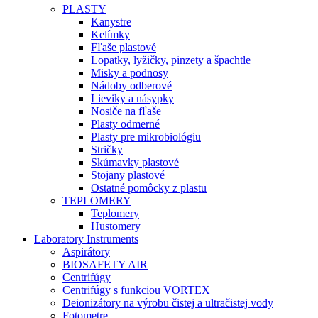
PLASTY
Kanystre
Kelímky
Fľaše plastové
Lopatky, lyžičky, pinzety a špachtle
Misky a podnosy
Nádoby odberové
Lieviky a násypky
Nosiče na fľaše
Plasty odmerné
Plasty pre mikrobiológiu
Stričky
Skúmavky plastové
Stojany plastové
Ostatné pomôcky z plastu
TEPLOMERY
Teplomery
Hustomery
Laboratory Instruments
Aspirátory
BIOSAFETY AIR
Centrifúgy
Centrifúgy s funkciou VORTEX
Deionizátory na výrobu čistej a ultračistej vody
Fotometre