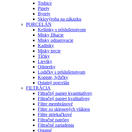
Trubice
Pipety
Byrety
Sklovýroba na zákazku
PORCELÁN
Kelímky s príslušenstvom
Misky žíhacie
Misky odparovacie
Kadinky
Misky trecie
Tĺčiky
Lieviky
Odmerky
Lodičky s príslušenstvom
Kopiste, lyžičky
Ostatný porcelán
FILTRÁCIA
Filtračný papier kvantitatívny
Filtračný papier kvalitatívny
Filtre membránové
Filtre zo sklenených vlákien
Filtre striekačkové
Filtračné patróny
Filtračné zariadenia
Ostatné