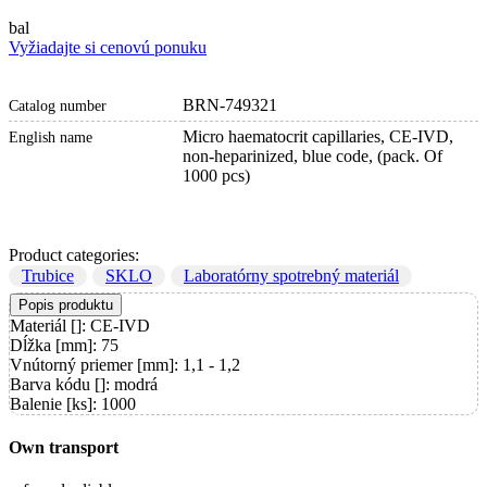
bal
Vyžiadajte si cenovú ponuku
BRN-749321
Catalog number
Micro haematocrit capillaries, CE-IVD,
English name
non-heparinized, blue code, (pack. Of
1000 pcs)
Product categories:
Trubice
SKLO
Laboratórny spotrebný materiál
Popis produktu
Materiál []: CE-IVD
Dĺžka [mm]: 75
Vnútorný priemer [mm]: 1,1 - 1,2
Barva kódu []: modrá
Balenie [ks]: 1000
Own transport