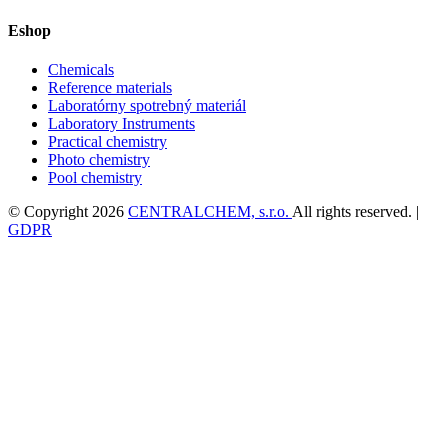
Eshop
Chemicals
Reference materials
Laboratórny spotrebný materiál
Laboratory Instruments
Practical chemistry
Photo chemistry
Pool chemistry
© Copyright 2026
CENTRALCHEM, s.r.o.
All rights reserved. |
GDPR