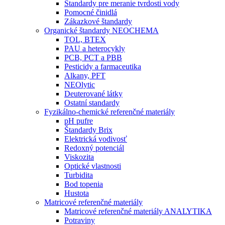
Štandardy pre meranie tvrdosti vody
Pomocné činidlá
Zákazkové štandardy
Organické štandardy NEOCHEMA
TOL, BTEX
PAU a heterocykly
PCB, PCT a PBB
Pesticidy a farmaceutika
Alkany, PFT
NEOlytic
Deuterované látky
Ostatní standardy
Fyzikálno-chemické referenčné materiály
pH pufre
Štandardy Brix
Elektrická vodivosť
Redoxný potenciál
Viskozita
Optické vlastnosti
Turbidita
Bod topenia
Hustota
Matricové referenčné materiály
Matricové referenčné materiály ANALYTIKA
Potraviny