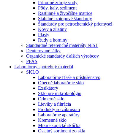
Prírodné zdroje vody
Pôdy, kaly, sediment
Rastlinné a živočíšne matrice
Stabilné izotopové štandardy
Štandardy pre petrochemický priemysel
Kovy a zliatiny
Plasty
Rudy a horniny
Štandardné referenčné materiály NIST
Deuterované látky
Organické standardy ďalších výrobcov
PFAS
Laboratórny spotrebný materiál
SKLO
Laboratórne fľaše a príslušenstvo
Obecné laboratórne sklo
Exsikátory
Sklo pre mikrobiológiu
Odmerné sklo
Lieviky a filtrácia
Produkty so zábrusom
Laboratórne aparatúry
Kremenné sklo
Mikroskopické sklíčka
Ostatný sortiment zo skla