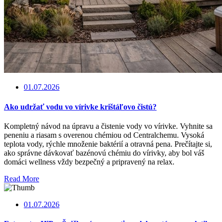
01.07.2026
Ako udržať vodu vo vírivke krištáľovo čistú?
Kompletný návod na úpravu a čistenie vody vo vírivke. Vyhnite sa
peneniu a riasam s overenou chémiou od Centralchemu. Vysoká
teplota vody, rýchle množenie baktérií a otravná pena. Prečítajte si,
ako správne dávkovať bazénovú chémiu do vírivky, aby bol váš
domáci wellness vždy bezpečný a pripravený na relax.
Read More
01.07.2026