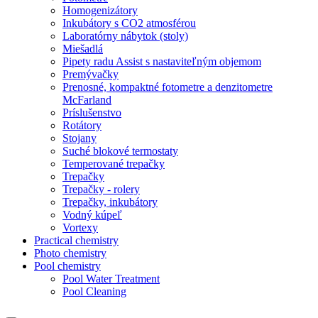
Homogenizátory
Inkubátory s CO2 atmosférou
Laboratórny nábytok (stoly)
Miešadlá
Pipety radu Assist s nastaviteľným objemom
Premývačky
Prenosné, kompaktné fotometre a denzitometre
McFarland
Príslušenstvo
Rotátory
Stojany
Suché blokové termostaty
Temperované trepačky
Trepačky
Trepačky - rolery
Trepačky, inkubátory
Vodný kúpeľ
Vortexy
Practical chemistry
Photo chemistry
Pool chemistry
Pool Water Treatment
Pool Cleaning