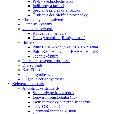
Prvky a jednoduché látky
Indikátory a farbivá
Špeciálne prípravky a roztoky
Čistiace a dezinfekčné prostriedky
Chromatographic solvents
Ultračisté kyseliny
volumetric solvents
Koncentrát – ampula
Hotový roztok – „Ready-to-use“
Buffers
Pufre CRM - Analytika PRAHA pHanal®
Pufre RM - Analytika PRAHA pHanal®
Technické pufre
Indicators, reagent strips, tests
Dry solvents
Karl Fisher
Peptide synthesis
Oligonucleotide synthesis
Reference materials
Anorganické štandardy
Štandardy prvkov a iónov
Iónová chromatografia (IC)
Ladiace roztoky a interné štandardy
TIC, TOC, TIOC
Chemická spotreba kyslíku