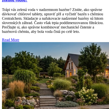
zelenou vodou?
Trápi vás zelená voda v nadzemnom bazéne? Zistite, ako správne
dávkovať chlórové tablety, upraviť pH a vyčistiť bazén s chémiou
Centralchem. Skladacie a nafukovacie nadzemné bazény sú hitom
slovenských záhrad. Často však trpia poddimenzovanou filtráciou.
Prečítajte si, ako správne kombinovať mechanické čistenie a
bazénovú chémiu, aby bola voda čistá po celé leto.
Read More