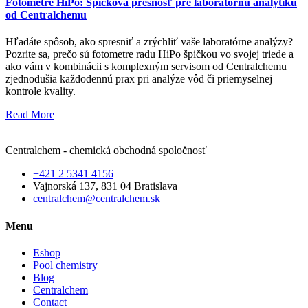
Fotometre HiPo: Špičková presnosť pre laboratórnu analytiku
od Centralchemu
Hľadáte spôsob, ako spresniť a zrýchliť vaše laboratórne analýzy?
Pozrite sa, prečo sú fotometre radu HiPo špičkou vo svojej triede a
ako vám v kombinácii s komplexným servisom od Centralchemu
zjednodušia každodennú prax pri analýze vôd či priemyselnej
kontrole kvality.
Read More
Centralchem - chemická obchodná spoločnosť
+421 2 5341 4156
Vajnorská 137, 831 04 Bratislava
centralchem@centralchem.sk
Menu
Eshop
Pool chemistry
Blog
Centralchem
Contact