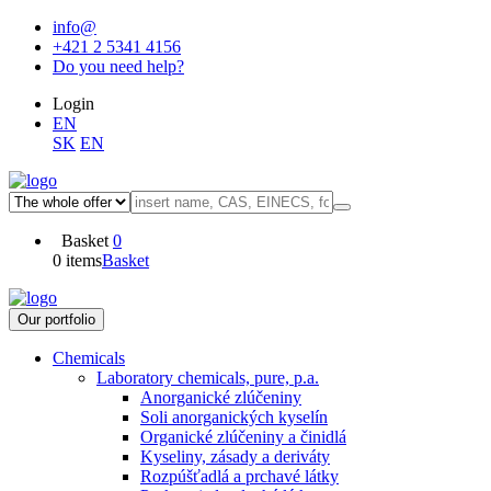
info@
+421 2 5341 4156
Do you need help?
Login
EN
SK
EN
Basket
0
0 items
Basket
Our portfolio
Chemicals
Laboratory chemicals, pure, p.a.
Anorganické zlúčeniny
Soli anorganických kyselín
Organické zlúčeniny a činidlá
Kyseliny, zásady a deriváty
Rozpúšťadlá a prchavé látky