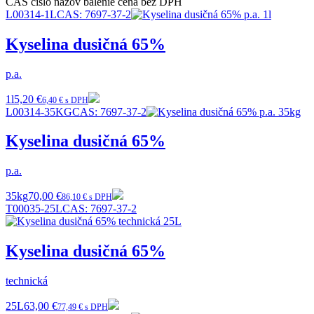
CAS číslo
názov
balenie
cena bez DPH
L00314-1L
CAS:
7697-37-2
Kyselina dusičná 65%
p.a.
1l
5,20 €
6,40 € s DPH
L00314-35KG
CAS:
7697-37-2
Kyselina dusičná 65%
p.a.
35kg
70,00 €
86,10 € s DPH
T00035-25L
CAS:
7697-37-2
Kyselina dusičná 65%
technická
25L
63,00 €
77,49 € s DPH