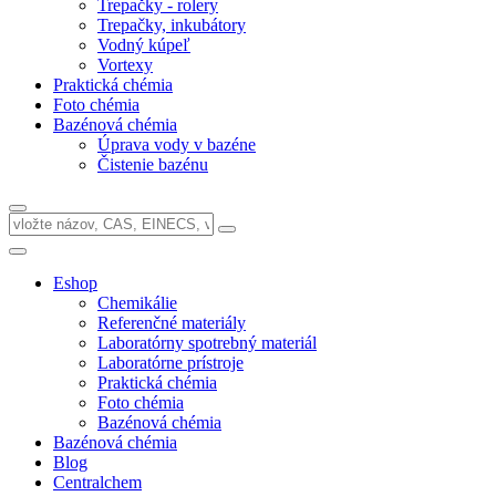
Trepačky - rolery
Trepačky, inkubátory
Vodný kúpeľ
Vortexy
Praktická chémia
Foto chémia
Bazénová chémia
Úprava vody v bazéne
Čistenie bazénu
Eshop
Chemikálie
Referenčné materiály
Laboratórny spotrebný materiál
Laboratórne prístroje
Praktická chémia
Foto chémia
Bazénová chémia
Bazénová chémia
Blog
Centralchem