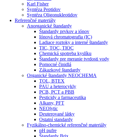
Karl Fisher
Syntéza Peptidov
Syntéza Oligonukleotidov
Referenčné materiály
Anorganické štandardy
Štandardy prvkov a iónov
Iónová chromatografia (IC)
Ladiace roztoky a interné štandardy
TIC, TOC, TIOC
Chemická spotreba kyslíku
Štandardy pre meranie tvrdosti vody
Pomocné činidlá
Zákazkové štandardy
Organické štandardy NEOCHEMA
TOL, BTEX
PAU a heterocykly
PCB, PCT a PBB
Pesticidy a farmaceutika
Alkany, PFT
NEOlytic
Deuterované látky
Ostatní standardy
Fyzikálno-chemické referenčné materiály
pH pufre
Štandardy Brix