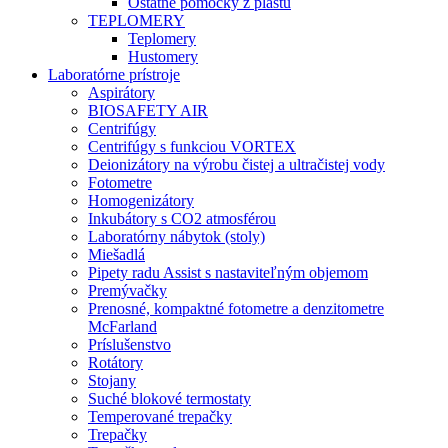
Ostatné pomôcky z plastu
TEPLOMERY
Teplomery
Hustomery
Laboratórne prístroje
Aspirátory
BIOSAFETY AIR
Centrifúgy
Centrifúgy s funkciou VORTEX
Deionizátory na výrobu čistej a ultračistej vody
Fotometre
Homogenizátory
Inkubátory s CO2 atmosférou
Laboratórny nábytok (stoly)
Miešadlá
Pipety radu Assist s nastaviteľným objemom
Premývačky
Prenosné, kompaktné fotometre a denzitometre
McFarland
Príslušenstvo
Rotátory
Stojany
Suché blokové termostaty
Temperované trepačky
Trepačky