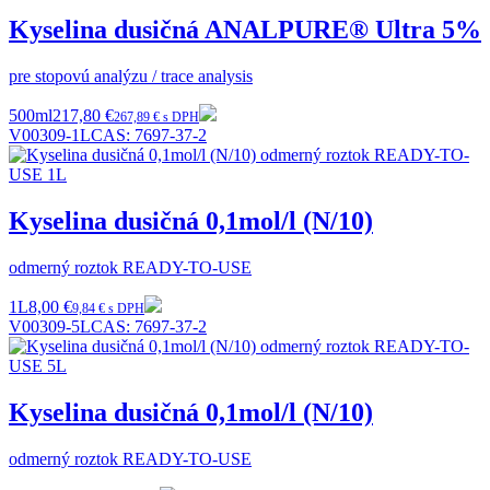
Kyselina dusičná ANALPURE® Ultra 5%
pre stopovú analýzu / trace analysis
500ml
217,80 €
267,89 € s DPH
V00309-1L
CAS:
7697-37-2
Kyselina dusičná 0,1mol/l (N/10)
odmerný roztok READY-TO-USE
1L
8,00 €
9,84 € s DPH
V00309-5L
CAS:
7697-37-2
Kyselina dusičná 0,1mol/l (N/10)
odmerný roztok READY-TO-USE