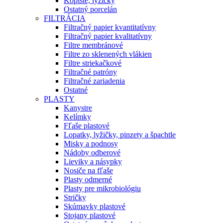
Kopiste, lyžičky
Ostatný porcelán
FILTRÁCIA
Filtračný papier kvantitatívny
Filtračný papier kvalitatívny
Filtre membránové
Filtre zo sklenených vlákien
Filtre striekačkové
Filtračné patróny
Filtračné zariadenia
Ostatné
PLASTY
Kanystre
Kelímky
Fľaše plastové
Lopatky, lyžičky, pinzety a špachtle
Misky a podnosy
Nádoby odberové
Lieviky a násypky
Nosiče na fľaše
Plasty odmerné
Plasty pre mikrobiológiu
Stričky
Skúmavky plastové
Stojany plastové