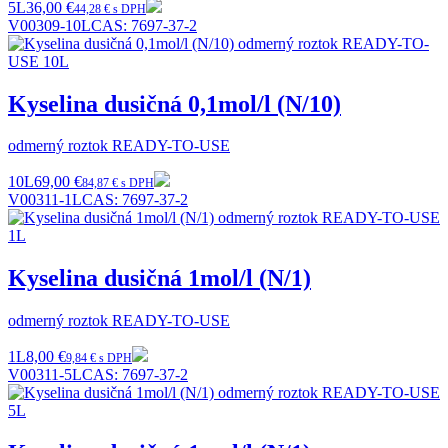
5L
36,00 €
44,28 € s DPH
V00309-10L
CAS:
7697-37-2
Kyselina dusičná 0,1mol/l (N/10)
odmerný roztok READY-TO-USE
10L
69,00 €
84,87 € s DPH
V00311-1L
CAS:
7697-37-2
Kyselina dusičná 1mol/l (N/1)
odmerný roztok READY-TO-USE
1L
8,00 €
9,84 € s DPH
V00311-5L
CAS:
7697-37-2