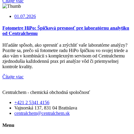
Čítajte viac
01.07.2026
Fotometre HiPo: Špičková presnosť pre laboratórnu analytiku
od Centralchemu
Hľadáte spôsob, ako spresniť a zrýchliť vaše laboratórne analýzy?
Pozrite sa, prečo sú fotometre radu HiPo špičkou vo svojej triede a
ako vám v kombinácii s komplexným servisom od Centralchemu
zjednodušia každodennú prax pri analýze vôd či priemyselnej
kontrole kvality.
Čítajte viac
Centralchem - chemická obchodná spoločnosť
+421 2 5341 4156
Vajnorská 137, 831 04 Bratislava
centralchem@centralchem.sk
Menu