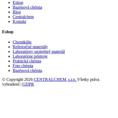
Eshop
Bazénová chémia
Blog
Centralchem
Kontakt
Eshop
Chemikálie
Referenčné materiály
Laboratórny spotrebný materiál
Laboratórne prístroje
Praktická chémia
Foto chémia
Bazénová chémia
© Copyright 2026
CENTRALCHEM, s.r.o.
Všetky práva
vyhradené |
GDPR