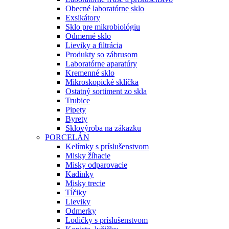
Obecné laboratórne sklo
Exsikátory
Sklo pre mikrobiológiu
Odmerné sklo
Lieviky a filtrácia
Produkty so zábrusom
Laboratórne aparatúry
Kremenné sklo
Mikroskopické sklíčka
Ostatný sortiment zo skla
Trubice
Pipety
Byrety
Sklovýroba na zákazku
PORCELÁN
Kelímky s príslušenstvom
Misky žíhacie
Misky odparovacie
Kadinky
Misky trecie
Tĺčiky
Lieviky
Odmerky
Lodičky s príslušenstvom