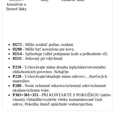
korozívne a
žieravé látky
H272
- Môže zosilniť požiar; oxidant.
H290
- Môže byť korozívna pre kovy.
H314
- Spôsobuje ťažké poleptanie kože a poškodenie očí.
H331
- Jedovatý pri vdýchnutí.
P210
- Uchovávajte mimo dosahu tepla/iskier/otvoreného
ohňa/horúcich povrchov. Nefajčite.
P220
- Uchovávajte/skladujte mimo odevov/…/horľavých
materiálov.
P280
- Noste ochranné rukavice/ochranný odev/ochranné
okuliare/ochranu tváre.
P303+361+353
- PRI KONTAKTE S POKOŽKOU (alebo
vlasmi): Odstráňte/vyzlečte všetky kontaminované časti
odevu. Pokožku ihneď opláchnite vodou/sprchou.