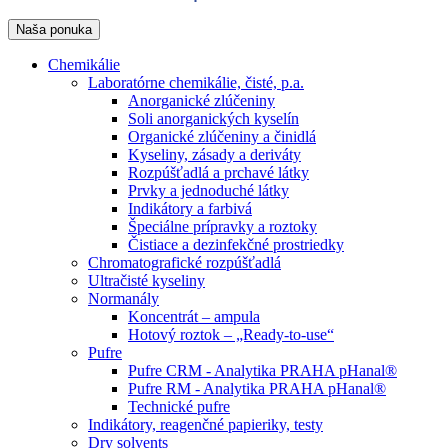
Naša ponuka
Chemikálie
Laboratórne chemikálie, čisté, p.a.
Anorganické zlúčeniny
Soli anorganických kyselín
Organické zlúčeniny a činidlá
Kyseliny, zásady a deriváty
Rozpúšťadlá a prchavé látky
Prvky a jednoduché látky
Indikátory a farbivá
Špeciálne prípravky a roztoky
Čistiace a dezinfekčné prostriedky
Chromatografické rozpúšťadlá
Ultračisté kyseliny
Normanály
Koncentrát – ampula
Hotový roztok – „Ready-to-use“
Pufre
Pufre CRM - Analytika PRAHA pHanal®
Pufre RM - Analytika PRAHA pHanal®
Technické pufre
Indikátory, reagenčné papieriky, testy
Dry solvents