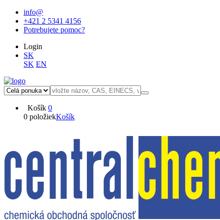
info@
+421 2 5341 4156
Potrebujete pomoc?
Login
SK
SK
EN
Košík
0
0 položiek
Košík