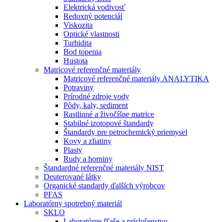
Elektrická vodivosť
Redoxný potenciál
Viskozita
Optické vlastnosti
Turbidita
Bod topenia
Hustota
Matricové referenčné materiály
Matricové referenčné materiály ANALYTIKA
Potraviny
Prírodné zdroje vody
Pôdy, kaly, sediment
Rastlinné a živočíšne matrice
Stabilné izotopové štandardy
Štandardy pre petrochemický priemysel
Kovy a zliatiny
Plasty
Rudy a horniny
Štandardné referenčné materiály NIST
Deuterované látky
Organické standardy ďalších výrobcov
PFAS
Laboratórny spotrebný materiál
SKLO
Laboratórne fľaše a príslušenstvo