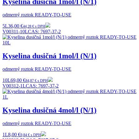
Kyselina dusičná 1mol/l (N/1)
odmerný roztok READY-TO-USE
5L
36,00 €
44,28 € s DPH
V00311-10L
CAS:
7697-37-2
Kyselina dusičná 1mol/l (N/1)
odmerný roztok READY-TO-USE
10L
69,00 €
84,87 € s DPH
V00312-1L
CAS:
7697-37-2
Kyselina dusičná 4mol/l (N/1)
odmerný roztok READY-TO-USE
1L
8,00 €
9,84 € s DPH