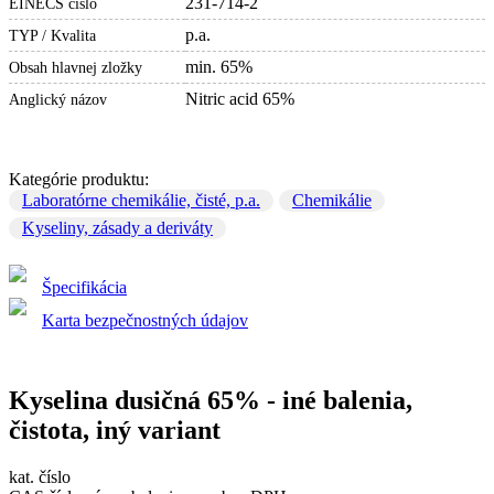
231-714-2
EINECS číslo
p.a.
TYP / Kvalita
min. 65%
Obsah hlavnej zložky
Nitric acid 65%
Anglický názov
Kategórie produktu:
Laboratórne chemikálie, čisté, p.a.
Chemikálie
Kyseliny, zásady a deriváty
Špecifikácia
Karta bezpečnostných údajov
Kyselina dusičná 65% - iné balenia,
čistota, iný variant
kat. číslo