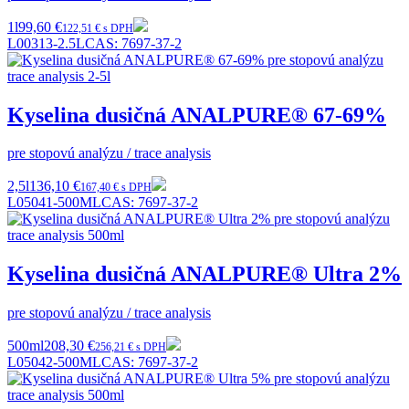
1l
99,60 €
122,51 € s DPH
L00313-2.5L
CAS:
7697-37-2
Kyselina dusičná ANALPURE® 67-69%
pre stopovú analýzu / trace analysis
2,5l
136,10 €
167,40 € s DPH
L05041-500ML
CAS:
7697-37-2
Kyselina dusičná ANALPURE® Ultra 2%
pre stopovú analýzu / trace analysis
500ml
208,30 €
256,21 € s DPH
L05042-500ML
CAS:
7697-37-2