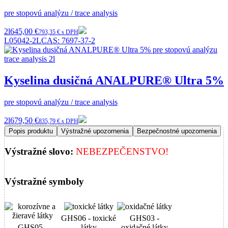
pre stopovú analýzu / trace analysis
2l
645,00 €
793,35 € s DPH
L05042-2L
CAS:
7697-37-2
Kyselina dusičná ANALPURE® Ultra 5%
pre stopovú analýzu / trace analysis
2l
679,50 €
835,79 € s DPH
Popis produktu
Výstražné upozornenia
Bezpečnostné upozornenia
Výstražné slovo:
NEBEZPEČENSTVO!
Výstražné symboly
GHS06 - toxické
GHS03 -
GHS05 -
látky
oxidačné látky