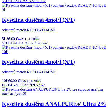
V00312-5L
CAS:
7697-37-2
Kyselina dusičná 4mol/l (N/1)
odmerný roztok READY-TO-USE
5L
36,00 €
44,28 € s DPH
V00312-10L
CAS:
7697-37-2
Kyselina dusičná 4mol/l (N/1)
odmerný roztok READY-TO-USE
10L
69,00 €
84,87 € s DPH
L05041-2L
CAS:
7697-37-2
Kyselina dusičná ANALPURE® Ultra 2%