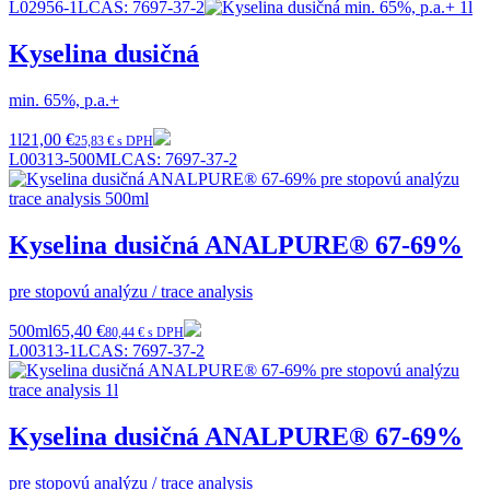
L02956-1L
CAS:
7697-37-2
Kyselina dusičná
min. 65%, p.a.+
1l
21,00 €
25,83 € s DPH
L00313-500ML
CAS:
7697-37-2
Kyselina dusičná ANALPURE® 67-69%
pre stopovú analýzu / trace analysis
500ml
65,40 €
80,44 € s DPH
L00313-1L
CAS:
7697-37-2
Kyselina dusičná ANALPURE® 67-69%
pre stopovú analýzu / trace analysis