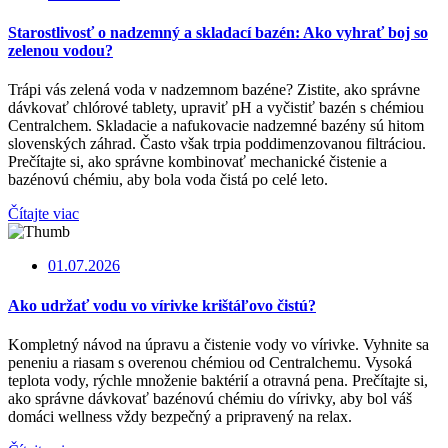
Starostlivosť o nadzemný a skladací bazén: Ako vyhrať boj so
zelenou vodou?
Trápi vás zelená voda v nadzemnom bazéne? Zistite, ako správne
dávkovať chlórové tablety, upraviť pH a vyčistiť bazén s chémiou
Centralchem. Skladacie a nafukovacie nadzemné bazény sú hitom
slovenských záhrad. Často však trpia poddimenzovanou filtráciou.
Prečítajte si, ako správne kombinovať mechanické čistenie a
bazénovú chémiu, aby bola voda čistá po celé leto.
Čítajte viac
01.07.2026
Ako udržať vodu vo vírivke krištáľovo čistú?
Kompletný návod na úpravu a čistenie vody vo vírivke. Vyhnite sa
peneniu a riasam s overenou chémiou od Centralchemu. Vysoká
teplota vody, rýchle množenie baktérií a otravná pena. Prečítajte si,
ako správne dávkovať bazénovú chémiu do vírivky, aby bol váš
domáci wellness vždy bezpečný a pripravený na relax.