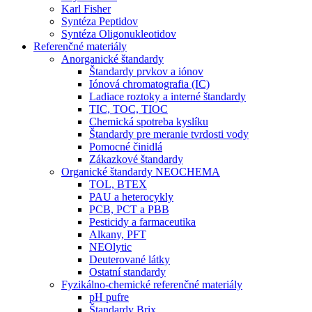
Karl Fisher
Syntéza Peptidov
Syntéza Oligonukleotidov
Referenčné materiály
Anorganické štandardy
Štandardy prvkov a iónov
Iónová chromatografia (IC)
Ladiace roztoky a interné štandardy
TIC, TOC, TIOC
Chemická spotreba kyslíku
Štandardy pre meranie tvrdosti vody
Pomocné činidlá
Zákazkové štandardy
Organické štandardy NEOCHEMA
TOL, BTEX
PAU a heterocykly
PCB, PCT a PBB
Pesticidy a farmaceutika
Alkany, PFT
NEOlytic
Deuterované látky
Ostatní standardy
Fyzikálno-chemické referenčné materiály
pH pufre
Štandardy Brix