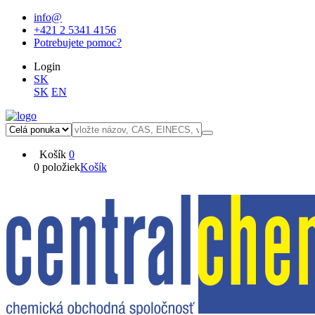
info@
+421 2 5341 4156
Potrebujete pomoc?
Login
SK
SK
EN
Košík
0
0 položiek
Košík