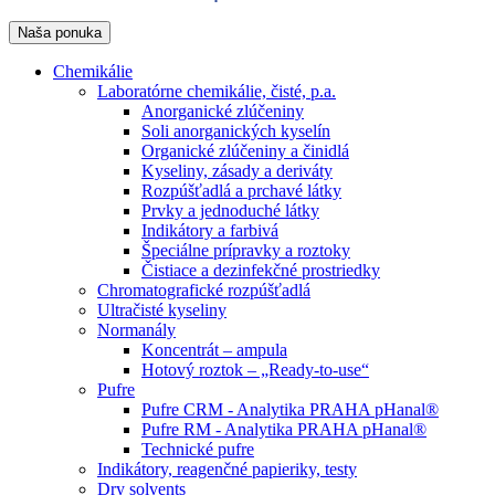
Naša ponuka
Chemikálie
Laboratórne chemikálie, čisté, p.a.
Anorganické zlúčeniny
Soli anorganických kyselín
Organické zlúčeniny a činidlá
Kyseliny, zásady a deriváty
Rozpúšťadlá a prchavé látky
Prvky a jednoduché látky
Indikátory a farbivá
Špeciálne prípravky a roztoky
Čistiace a dezinfekčné prostriedky
Chromatografické rozpúšťadlá
Ultračisté kyseliny
Normanály
Koncentrát – ampula
Hotový roztok – „Ready-to-use“
Pufre
Pufre CRM - Analytika PRAHA pHanal®
Pufre RM - Analytika PRAHA pHanal®
Technické pufre
Indikátory, reagenčné papieriky, testy
Dry solvents