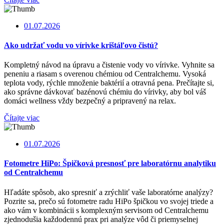
01.07.2026
Ako udržať vodu vo vírivke krištáľovo čistú?
Kompletný návod na úpravu a čistenie vody vo vírivke. Vyhnite sa
peneniu a riasam s overenou chémiou od Centralchemu. Vysoká
teplota vody, rýchle množenie baktérií a otravná pena. Prečítajte si,
ako správne dávkovať bazénovú chémiu do vírivky, aby bol váš
domáci wellness vždy bezpečný a pripravený na relax.
Čítajte viac
01.07.2026
Fotometre HiPo: Špičková presnosť pre laboratórnu analytiku
od Centralchemu
Hľadáte spôsob, ako spresniť a zrýchliť vaše laboratórne analýzy?
Pozrite sa, prečo sú fotometre radu HiPo špičkou vo svojej triede a
ako vám v kombinácii s komplexným servisom od Centralchemu
zjednodušia každodennú prax pri analýze vôd či priemyselnej