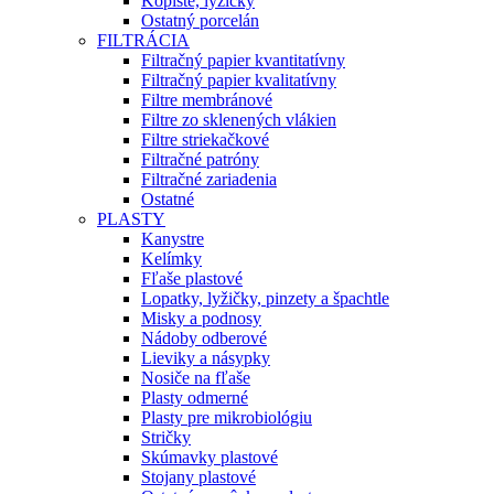
Kopiste, lyžičky
Ostatný porcelán
FILTRÁCIA
Filtračný papier kvantitatívny
Filtračný papier kvalitatívny
Filtre membránové
Filtre zo sklenených vlákien
Filtre striekačkové
Filtračné patróny
Filtračné zariadenia
Ostatné
PLASTY
Kanystre
Kelímky
Fľaše plastové
Lopatky, lyžičky, pinzety a špachtle
Misky a podnosy
Nádoby odberové
Lieviky a násypky
Nosiče na fľaše
Plasty odmerné
Plasty pre mikrobiológiu
Stričky
Skúmavky plastové
Stojany plastové