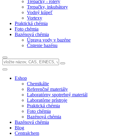
Trepačky - rolery
Trepačky, inkubátory
Vodný kúpeľ
Vortexy
Praktická chémia
Foto chémia
Bazénová chémia
Úprava vody v bazéne
Čistenie bazénu
Eshop
Chemikálie
Referenčné materiály
Laboratórny spotrebný materiál
Laboratórne prístroje
Praktická chémia
Foto chémia
Bazénová chémia
Bazénová chémia
Blog
Centralchem