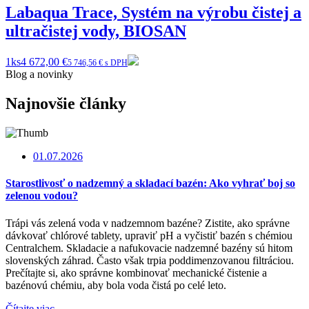
Labaqua Trace, Systém na výrobu čistej a
ultračistej vody, BIOSAN
1ks
4 672,00 €
5 746,56 € s DPH
Blog a novinky
Najnovšie články
01.07.2026
Starostlivosť o nadzemný a skladací bazén: Ako vyhrať boj so
zelenou vodou?
Trápi vás zelená voda v nadzemnom bazéne? Zistite, ako správne
dávkovať chlórové tablety, upraviť pH a vyčistiť bazén s chémiou
Centralchem. Skladacie a nafukovacie nadzemné bazény sú hitom
slovenských záhrad. Často však trpia poddimenzovanou filtráciou.
Prečítajte si, ako správne kombinovať mechanické čistenie a
bazénovú chémiu, aby bola voda čistá po celé leto.
Čítajte viac