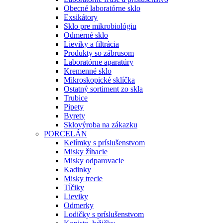
Obecné laboratórne sklo
Exsikátory
Sklo pre mikrobiológiu
Odmerné sklo
Lieviky a filtrácia
Produkty so zábrusom
Laboratórne aparatúry
Kremenné sklo
Mikroskopické sklíčka
Ostatný sortiment zo skla
Trubice
Pipety
Byrety
Sklovýroba na zákazku
PORCELÁN
Kelímky s príslušenstvom
Misky žíhacie
Misky odparovacie
Kadinky
Misky trecie
Tĺčiky
Lieviky
Odmerky
Lodičky s príslušenstvom