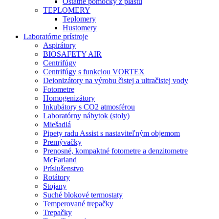
Ostatné pomôcky z plastu
TEPLOMERY
Teplomery
Hustomery
Laboratórne prístroje
Aspirátory
BIOSAFETY AIR
Centrifúgy
Centrifúgy s funkciou VORTEX
Deionizátory na výrobu čistej a ultračistej vody
Fotometre
Homogenizátory
Inkubátory s CO2 atmosférou
Laboratórny nábytok (stoly)
Miešadlá
Pipety radu Assist s nastaviteľným objemom
Premývačky
Prenosné, kompaktné fotometre a denzitometre
McFarland
Príslušenstvo
Rotátory
Stojany
Suché blokové termostaty
Temperované trepačky
Trepačky