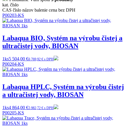
kat. číslo
CAS číslo
názov
balenie
cena bez DPH
P00203-KS
Labaqua BIO, Systém na výrobu čistej a
ultračistej vody, BIOSAN
1ks
5 504,00 €
6 769,92 € s DPH
P00204-KS
Labaqua HPLC, Systém na výrobu čistej
a ultračistej vody, BIOSAN
1ks
4 864,00 €
5 982,72 € s DPH
P00205-KS