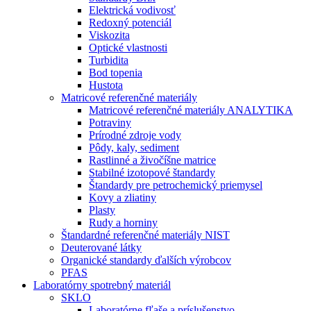
Elektrická vodivosť
Redoxný potenciál
Viskozita
Optické vlastnosti
Turbidita
Bod topenia
Hustota
Matricové referenčné materiály
Matricové referenčné materiály ANALYTIKA
Potraviny
Prírodné zdroje vody
Pôdy, kaly, sediment
Rastlinné a živočíšne matrice
Stabilné izotopové štandardy
Štandardy pre petrochemický priemysel
Kovy a zliatiny
Plasty
Rudy a horniny
Štandardné referenčné materiály NIST
Deuterované látky
Organické standardy ďalších výrobcov
PFAS
Laboratórny spotrebný materiál
SKLO
Laboratórne fľaše a príslušenstvo