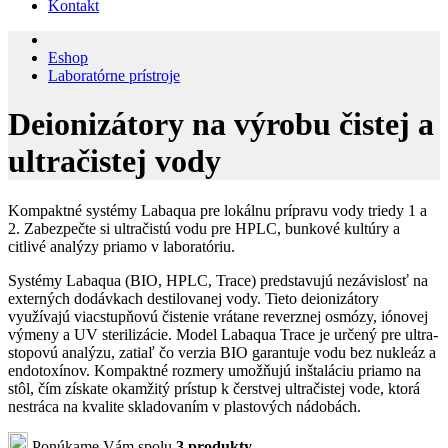
Kontakt
Eshop
Laboratórne prístroje
Deionizátory na výrobu čistej a
ultračistej vody
Kompaktné systémy Labaqua pre lokálnu prípravu vody triedy 1 a
2. Zabezpečte si ultračistú vodu pre HPLC, bunkové kultúry a
citlivé analýzy priamo v laboratóriu.
Systémy Labaqua (BIO, HPLC, Trace) predstavujú nezávislosť na
externých dodávkach destilovanej vody. Tieto deionizátory
využívajú viacstupňovú čistenie vrátane reverznej osmózy, iónovej
výmeny a UV sterilizácie. Model Labaqua Trace je určený pre ultra-
stopovú analýzu, zatiaľ čo verzia BIO garantuje vodu bez nukleáz a
endotoxínov. Kompaktné rozmery umožňujú inštaláciu priamo na
stôl, čím získate okamžitý prístup k čerstvej ultračistej vode, ktorá
nestráca na kvalite skladovaním v plastových nádobách.
Ponúkame Vám spolu
3 produkty