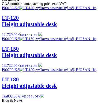
CAS number
name
packing
price excl.VAT
P00198-KS
LT-120
Height adjustable desk
1ks
729,00 €
896,67 € s DPH
P00199-KS
LT-150
Height adjustable desk
1ks
722,00 €
888,06 € s DPH
P00200-KS
LT-180
Height adjustable desk
1ks
832,00 €
1 023,36 € s DPH
Blog & News