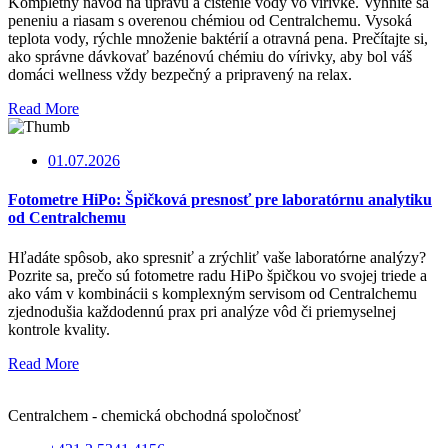
Kompletný návod na úpravu a čistenie vody vo vírivke. Vyhnite sa
peneniu a riasam s overenou chémiou od Centralchemu. Vysoká
teplota vody, rýchle množenie baktérií a otravná pena. Prečítajte si,
ako správne dávkovať bazénovú chémiu do vírivky, aby bol váš
domáci wellness vždy bezpečný a pripravený na relax.
Read More
01.07.2026
Fotometre HiPo: Špičková presnosť pre laboratórnu analytiku
od Centralchemu
Hľadáte spôsob, ako spresniť a zrýchliť vaše laboratórne analýzy?
Pozrite sa, prečo sú fotometre radu HiPo špičkou vo svojej triede a
ako vám v kombinácii s komplexným servisom od Centralchemu
zjednodušia každodennú prax pri analýze vôd či priemyselnej
kontrole kvality.
Read More
Centralchem - chemická obchodná spoločnosť