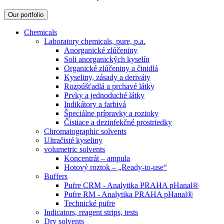
Our portfolio
Chemicals
Laboratory chemicals, pure, p.a.
Anorganické zlúčeniny
Soli anorganických kyselín
Organické zlúčeniny a činidlá
Kyseliny, zásady a deriváty
Rozpúšťadlá a prchavé látky
Prvky a jednoduché látky
Indikátory a farbivá
Špeciálne prípravky a roztoky
Čistiace a dezinfekčné prostriedky
Chromatographic solvents
Ultračisté kyseliny
volumetric solvents
Koncentrát – ampula
Hotový roztok – „Ready-to-use“
Buffers
Pufre CRM - Analytika PRAHA pHanal®
Pufre RM - Analytika PRAHA pHanal®
Technické pufre
Indicators, reagent strips, tests
Dry solvents