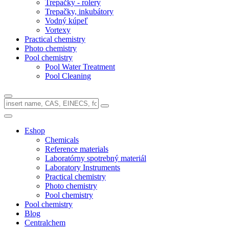
Trepačky - rolery
Trepačky, inkubátory
Vodný kúpeľ
Vortexy
Practical chemistry
Photo chemistry
Pool chemistry
Pool Water Treatment
Pool Cleaning
Eshop
Chemicals
Reference materials
Laboratórny spotrebný materiál
Laboratory Instruments
Practical chemistry
Photo chemistry
Pool chemistry
Pool chemistry
Blog
Centralchem