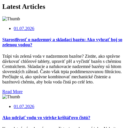
Latest Articles
01.07.2026
Starostlivosť o nadzemný a skladací bazén: Ako vyhrať boj so
zelenou vodou?
Trápi vás zelená voda v nadzemnom bazéne? Zistite, ako správne
dávkovať chlórové tablety, upraviť pH a vyčistiť bazén s chémiou
Centralchem. Skladacie a nafukovacie nadzemné bazény sú hitom
slovenských záhrad. Často však trpia poddimenzovanou filtráciou.
Prečítajte si, ako správne kombinovať mechanické čistenie a
bazénovú chémiu, aby bola voda čistá po celé leto.
Read More
01.07.2026
Ako udržať vodu vo vírivke krištáľovo čistú?