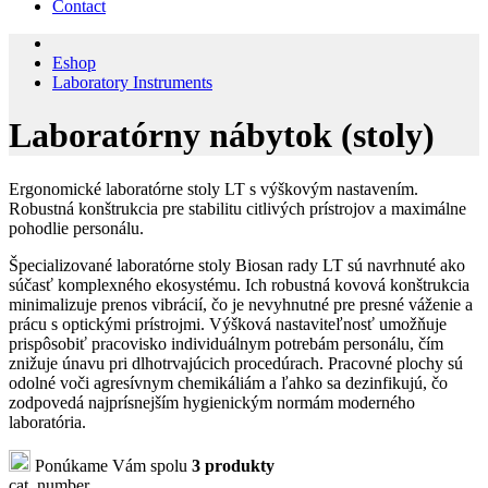
Contact
Eshop
Laboratory Instruments
Laboratórny nábytok (stoly)
Ergonomické laboratórne stoly LT s výškovým nastavením.
Robustná konštrukcia pre stabilitu citlivých prístrojov a maximálne
pohodlie personálu.
Špecializované laboratórne stoly Biosan rady LT sú navrhnuté ako
súčasť komplexného ekosystému. Ich robustná kovová konštrukcia
minimalizuje prenos vibrácií, čo je nevyhnutné pre presné váženie a
prácu s optickými prístrojmi. Výšková nastaviteľnosť umožňuje
prispôsobiť pracovisko individuálnym potrebám personálu, čím
znižuje únavu pri dlhotrvajúcich procedúrach. Pracovné plochy sú
odolné voči agresívnym chemikáliám a ľahko sa dezinfikujú, čo
zodpovedá najprísnejším hygienickým normám moderného
laboratória.
Ponúkame Vám spolu
3 produkty
cat. number