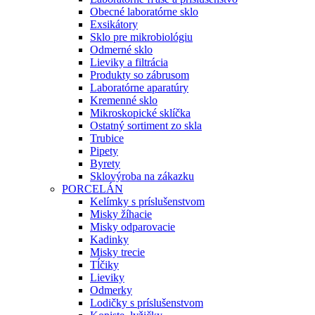
Obecné laboratórne sklo
Exsikátory
Sklo pre mikrobiológiu
Odmerné sklo
Lieviky a filtrácia
Produkty so zábrusom
Laboratórne aparatúry
Kremenné sklo
Mikroskopické sklíčka
Ostatný sortiment zo skla
Trubice
Pipety
Byrety
Sklovýroba na zákazku
PORCELÁN
Kelímky s príslušenstvom
Misky žíhacie
Misky odparovacie
Kadinky
Misky trecie
Tĺčiky
Lieviky
Odmerky
Lodičky s príslušenstvom