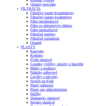
Kopiste, lyžičky
Ostatný porcelán
FILTRÁCIA
Filtračný papier kvantitatívny
Filtračný papier kvalitatívny
Filtre membránové
Filtre zo sklenených vlákien
Filtre striekačkové
Filtračné patróny
Filtračné zariadenia
Ostatné
PLASTY
Kanystre
Kelímky
Fľaše plastové
Lopatky, lyžičky, pinzety a špachtle
Misky a podnosy
Nádoby odberové
Lieviky a násypky
Nosiče na fľaše
Plasty odmerné
Plasty pre mikrobiológiu
Stričky
Skúmavky plastové
Stojany plastové