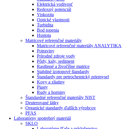
Elektrická vodivosť
Redoxný potenciál
Viskozita
Optické vlastnosti
Turbidita
Bod topenia
Hustota
Matricové referenčné materiály
Matricové referenčné materiály ANALYTIKA
Potraviny
Prírodné zdroje vody
Pôdy, kaly, sediment
Rastlinné a živočíšne matrice
Stabilné izotopové štandardy
Štandardy pre petrochemický priemysel
Kovy a zliatiny
Plasty
Rudy a horniny
Štandardné referenčné materiály NIST
Deuterované látky
Organické standardy ďalších výrobcov
PFAS
Laboratórny spotrebný materiál
SKLO
Laboratórne fľaše a príslušenstvo