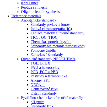
Karl Fisher
Peptide synthesis
Oligonucleotide synthesis
Reference materials
Anorganické štandardy
Štandardy prvkov a iónov
Iónová chromatografia (IC)
Ladiace roztoky a interné štandardy
TIC, TOC, TIOC
Chemická spotreba kyslíku
Štandardy pre meranie tvrdosti vody
Pomocné činidlá
Zákazkové štandardy
Organické štandardy NEOCHEMA
TOL, BTEX
PAU a heterocykly
PCB, PCT a PBB
Pesticidy a farmaceutika
Alkany, PFT
NEOlytic
Deuterované látky
Ostatní standardy
Fyzikálno-chemické referenčné materiály
pH pufre
Štandardy Brix