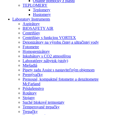
Ostatné pomôcky z plastu
TEPLOMERY
Teplomery
Hustomery
Laboratory Instruments
Aspirátory
BIOSAFETY AIR
Centrifúgy
Centrifúgy s funkciou VORTEX
Deionizátory na výrobu čistej a ultračistej vody
Fotometre
Homogenizátory
Inkubátory s CO2 atmosférou
Laboratórny nábytok (stoly)
Miešadlá
Pipety radu Assist s nastaviteľným objemom
Premývačky
Prenosné, kompaktné fotometre a denzitometre
McFarland
Príslušenstvo
Rotátory
Stojany
Suché blokové termostaty
Temperované trepačky
Trepačky