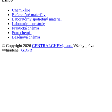
Eshop
Chemikálie
Referenčné materiály
Laboratórny spotrebný materiál
Laboratórne prístroje
Praktická chémia
Foto chémia
Bazénová chémia
© Copyright 2026
CENTRALCHEM, s.r.o.
Všetky práva
vyhradené |
GDPR