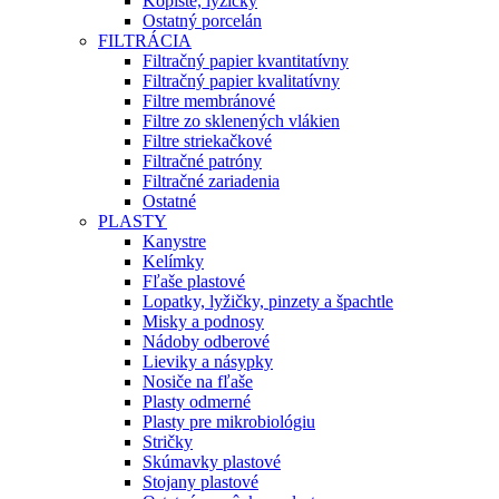
Kopiste, lyžičky
Ostatný porcelán
FILTRÁCIA
Filtračný papier kvantitatívny
Filtračný papier kvalitatívny
Filtre membránové
Filtre zo sklenených vlákien
Filtre striekačkové
Filtračné patróny
Filtračné zariadenia
Ostatné
PLASTY
Kanystre
Kelímky
Fľaše plastové
Lopatky, lyžičky, pinzety a špachtle
Misky a podnosy
Nádoby odberové
Lieviky a násypky
Nosiče na fľaše
Plasty odmerné
Plasty pre mikrobiológiu
Stričky
Skúmavky plastové
Stojany plastové