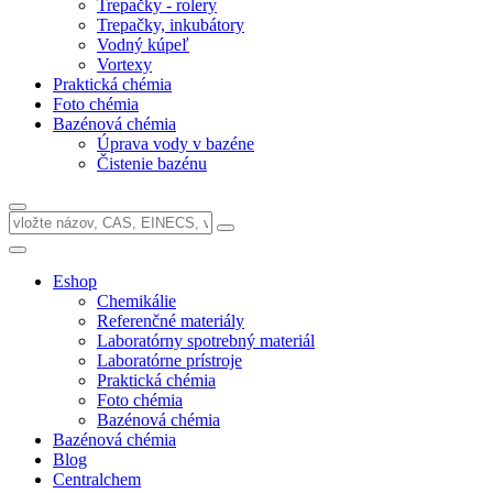
Trepačky - rolery
Trepačky, inkubátory
Vodný kúpeľ
Vortexy
Praktická chémia
Foto chémia
Bazénová chémia
Úprava vody v bazéne
Čistenie bazénu
Eshop
Chemikálie
Referenčné materiály
Laboratórny spotrebný materiál
Laboratórne prístroje
Praktická chémia
Foto chémia
Bazénová chémia
Bazénová chémia
Blog
Centralchem