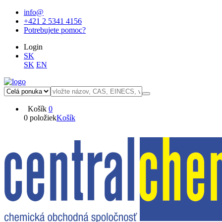
info@
+421 2 5341 4156
Potrebujete pomoc?
Login
SK
SK
EN
Košík
0
0 položiek
Košík