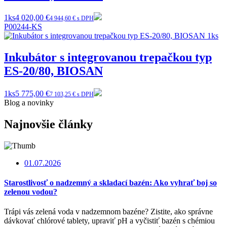
1ks
4 020,00 €
4 944,60 € s DPH
P00244-KS
Inkubátor s integrovanou trepačkou typ
ES-20/80, BIOSAN
1ks
5 775,00 €
7 103,25 € s DPH
Blog a novinky
Najnovšie články
01.07.2026
Starostlivosť o nadzemný a skladací bazén: Ako vyhrať boj so
zelenou vodou?
Trápi vás zelená voda v nadzemnom bazéne? Zistite, ako správne
dávkovať chlórové tablety, upraviť pH a vyčistiť bazén s chémiou