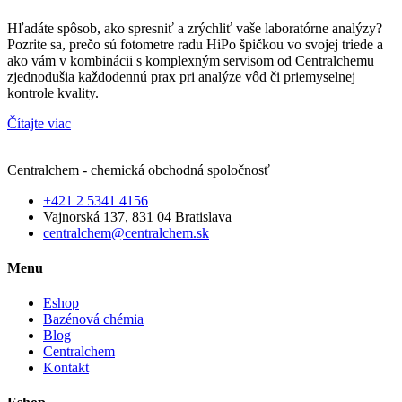
Hľadáte spôsob, ako spresniť a zrýchliť vaše laboratórne analýzy?
Pozrite sa, prečo sú fotometre radu HiPo špičkou vo svojej triede a
ako vám v kombinácii s komplexným servisom od Centralchemu
zjednodušia každodennú prax pri analýze vôd či priemyselnej
kontrole kvality.
Čítajte viac
Centralchem - chemická obchodná spoločnosť
+421 2 5341 4156
Vajnorská 137, 831 04 Bratislava
centralchem@centralchem.sk
Menu
Eshop
Bazénová chémia
Blog
Centralchem
Kontakt