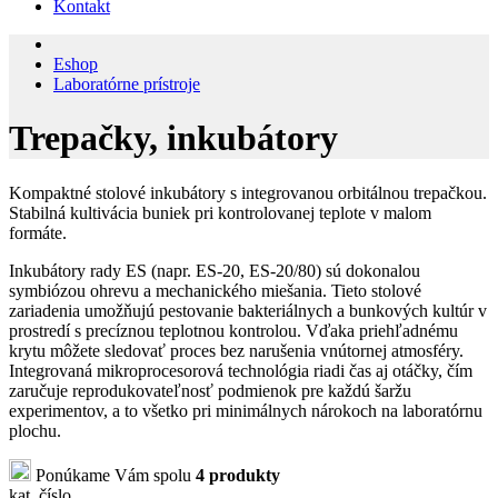
Kontakt
Eshop
Laboratórne prístroje
Trepačky, inkubátory
Kompaktné stolové inkubátory s integrovanou orbitálnou trepačkou.
Stabilná kultivácia buniek pri kontrolovanej teplote v malom
formáte.
Inkubátory rady ES (napr. ES-20, ES-20/80) sú dokonalou
symbiózou ohrevu a mechanického miešania. Tieto stolové
zariadenia umožňujú pestovanie bakteriálnych a bunkových kultúr v
prostredí s precíznou teplotnou kontrolou. Vďaka priehľadnému
krytu môžete sledovať proces bez narušenia vnútornej atmosféry.
Integrovaná mikroprocesorová technológia riadi čas aj otáčky, čím
zaručuje reprodukovateľnosť podmienok pre každú šaržu
experimentov, a to všetko pri minimálnych nárokoch na laboratórnu
plochu.
Ponúkame Vám spolu
4 produkty
kat. číslo