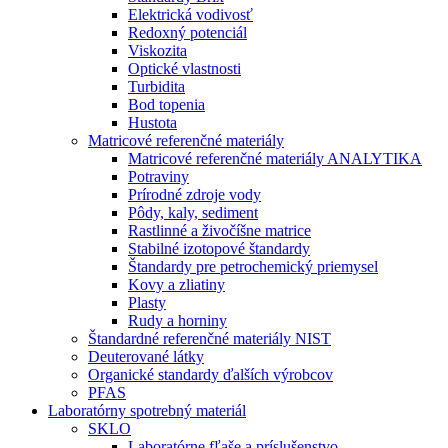
Elektrická vodivosť
Redoxný potenciál
Viskozita
Optické vlastnosti
Turbidita
Bod topenia
Hustota
Matricové referenčné materiály
Matricové referenčné materiály ANALYTIKA
Potraviny
Prírodné zdroje vody
Pôdy, kaly, sediment
Rastlinné a živočíšne matrice
Stabilné izotopové štandardy
Štandardy pre petrochemický priemysel
Kovy a zliatiny
Plasty
Rudy a horniny
Štandardné referenčné materiály NIST
Deuterované látky
Organické standardy ďalších výrobcov
PFAS
Laboratórny spotrebný materiál
SKLO
Laboratórne fľaše a príslušenstvo