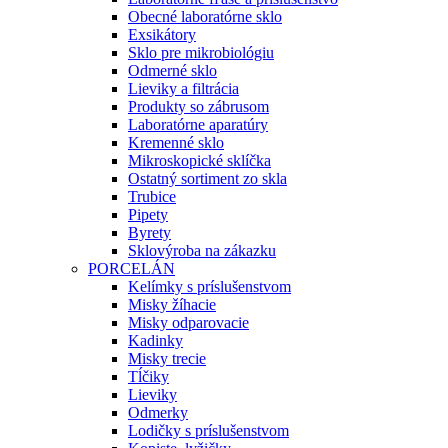
Obecné laboratórne sklo
Exsikátory
Sklo pre mikrobiológiu
Odmerné sklo
Lieviky a filtrácia
Produkty so zábrusom
Laboratórne aparatúry
Kremenné sklo
Mikroskopické sklíčka
Ostatný sortiment zo skla
Trubice
Pipety
Byrety
Sklovýroba na zákazku
PORCELÁN
Kelímky s príslušenstvom
Misky žíhacie
Misky odparovacie
Kadinky
Misky trecie
Tĺčiky
Lieviky
Odmerky
Lodičky s príslušenstvom