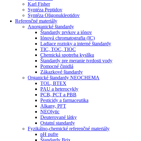
Karl Fisher
Syntéza Peptidov
Syntéza Oligonukleotidov
Referenčné materiály
Anorganické štandardy
Štandardy prvkov a iónov
Iónová chromatografia (IC)
Ladiace roztoky a interné štandardy
TIC, TOC, TIOC
Chemická spotreba kyslíku
Štandardy pre meranie tvrdosti vody
Pomocné činidlá
Zákazkové štandardy
Organické štandardy NEOCHEMA
TOL, BTEX
PAU a heterocykly
PCB, PCT a PBB
Pesticidy a farmaceutika
Alkany, PFT
NEOlytic
Deuterované látky
Ostatní standardy
Fyzikálno-chemické referenčné materiály
pH pufre
Štandardy Brix