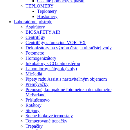
Ostatné pomôcky z plastu
TEPLOMERY
Teplomery
Hustomery
Laboratórne prístroje
Aspirátory
BIOSAFETY AIR
Centrifúgy
Centrifúgy s funkciou VORTEX
Deionizátory na výrobu čistej a ultračistej vody
Fotometre
Homogenizátory
Inkubátory s CO2 atmosférou
Laboratórny nábytok (stoly)
Miešadlá
Pipety radu Assist s nastaviteľným objemom
Premývačky
Prenosné, kompaktné fotometre a denzitometre
McFarland
Príslušenstvo
Rotátory
Stojany
Suché blokové termostaty
Temperované trepačky
Trepačky