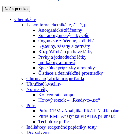
Naša ponuka
Chemikálie
Laboratórne chemikálie, čisté, p.a.
Anorganické zlúčeniny
Soli anorganických kyselín
Organické zlúčeniny a činidlá
Kyseliny, zásady a deriváty
Rozpúšťadlá a prchavé látky
Prvky a jednoduché látky
Indikátory a farbivá
Špeciálne prípravky a roztoky
Čistiace a dezinfekčné prostriedky
Chromatografické rozpúšťadlá
Ultračisté kyseliny
Normanály
Koncentrát – ampula
Hotový roztok – „Ready-to-use“
Pufre
Pufre CRM - Analytika PRAHA pHanal®
Pufre RM - Analytika PRAHA pHanal®
Technické pufre
Indikátory, reagenčné papieriky, testy
Dry solvents