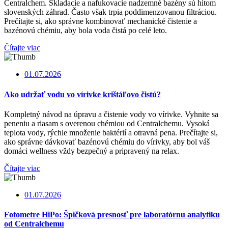
Centralchem. Skladacie a nafukovacie nadzemné bazény sú hitom
slovenských záhrad. Často však trpia poddimenzovanou filtráciou.
Prečítajte si, ako správne kombinovať mechanické čistenie a
bazénovú chémiu, aby bola voda čistá po celé leto.
Čítajte viac
01.07.2026
Ako udržať vodu vo vírivke krištáľovo čistú?
Kompletný návod na úpravu a čistenie vody vo vírivke. Vyhnite sa
peneniu a riasam s overenou chémiou od Centralchemu. Vysoká
teplota vody, rýchle množenie baktérií a otravná pena. Prečítajte si,
ako správne dávkovať bazénovú chémiu do vírivky, aby bol váš
domáci wellness vždy bezpečný a pripravený na relax.
Čítajte viac
01.07.2026
Fotometre HiPo: Špičková presnosť pre laboratórnu analytiku
od Centralchemu