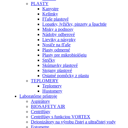
PLASTY
Kanystre
Kelímky
Fľaše plastové
Lopatky, lyžičky, pinzety a špachtle
Misky a podnosy
Nádoby odberové
Lieviky a násypky
Nosiče na fľaše
Plasty odmerné
Plasty pre mikrobiológiu
Stričky
Skúmavky plastové
Stojany plastové
Ostatné pomôcky z plastu
TEPLOMERY
Teplomery
Hustomery
Laboratórne prístroje
Aspirátory
BIOSAFETY AIR
Centrifúgy
Centrifúgy s funkciou VORTEX
Deionizátory na výrobu čistej a ultračistej vody
Fotometre