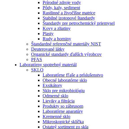
Prírodné zdroje vody
Pôdy, kaly, sediment
Rastlinné a živočíšne matrice
Stabilné izotopové štandardy
Štandardy pre petrochemický priemysel
Kovy a zliatiny
Plasty
Rudy a horniny
Štandardné referenčné materiály NIST
Deuterované látky
Organické standardy ďalších výrobcov
PFAS
Laboratórny spotrebný materiál
SKLO
Laboratórne fľaše a príslušenstvo
Obecné laboratórne sklo
Exsikátory
Sklo pre mikrobiológiu
Odmerné sklo
Lieviky a filtrácia
Produkty so zábrusom
Laboratórne aparatúry
Kremenné sklo
Mikroskopické sklíčka
Ostatný sortiment zo skla