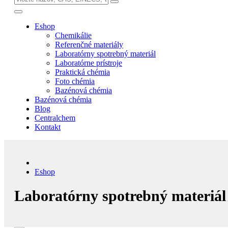
Eshop
Chemikálie
Referenčné materiály
Laboratórny spotrebný materiál
Laboratórne prístroje
Praktická chémia
Foto chémia
Bazénová chémia
Bazénová chémia
Blog
Centralchem
Kontakt
Eshop
Laboratórny spotrebný materiál 