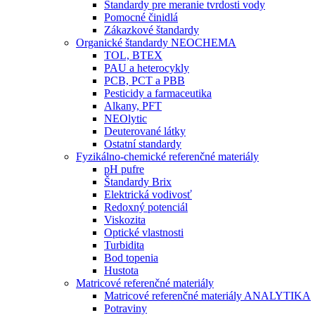
Štandardy pre meranie tvrdosti vody
Pomocné činidlá
Zákazkové štandardy
Organické štandardy NEOCHEMA
TOL, BTEX
PAU a heterocykly
PCB, PCT a PBB
Pesticidy a farmaceutika
Alkany, PFT
NEOlytic
Deuterované látky
Ostatní standardy
Fyzikálno-chemické referenčné materiály
pH pufre
Štandardy Brix
Elektrická vodivosť
Redoxný potenciál
Viskozita
Optické vlastnosti
Turbidita
Bod topenia
Hustota
Matricové referenčné materiály
Matricové referenčné materiály ANALYTIKA
Potraviny