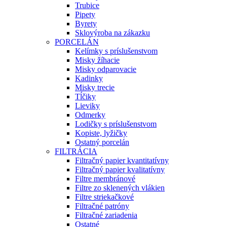
Trubice
Pipety
Byrety
Sklovýroba na zákazku
PORCELÁN
Kelímky s príslušenstvom
Misky žíhacie
Misky odparovacie
Kadinky
Misky trecie
Tĺčiky
Lieviky
Odmerky
Lodičky s príslušenstvom
Kopiste, lyžičky
Ostatný porcelán
FILTRÁCIA
Filtračný papier kvantitatívny
Filtračný papier kvalitatívny
Filtre membránové
Filtre zo sklenených vlákien
Filtre striekačkové
Filtračné patróny
Filtračné zariadenia
Ostatné