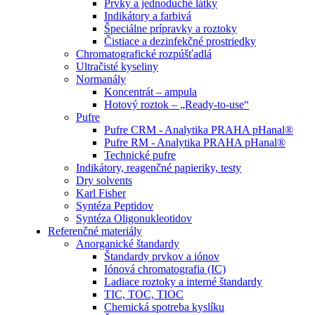
Prvky a jednoduché látky
Indikátory a farbivá
Špeciálne prípravky a roztoky
Čistiace a dezinfekčné prostriedky
Chromatografické rozpúšťadlá
Ultračisté kyseliny
Normanály
Koncentrát – ampula
Hotový roztok – „Ready-to-use“
Pufre
Pufre CRM - Analytika PRAHA pHanal®
Pufre RM - Analytika PRAHA pHanal®
Technické pufre
Indikátory, reagenčné papieriky, testy
Dry solvents
Karl Fisher
Syntéza Peptidov
Syntéza Oligonukleotidov
Referenčné materiály
Anorganické štandardy
Štandardy prvkov a iónov
Iónová chromatografia (IC)
Ladiace roztoky a interné štandardy
TIC, TOC, TIOC
Chemická spotreba kyslíku