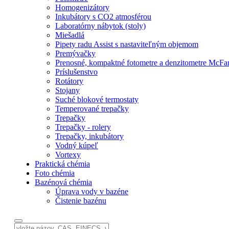
Homogenizátory
Inkubátory s CO2 atmosférou
Laboratórny nábytok (stoly)
Miešadlá
Pipety radu Assist s nastaviteľným objemom
Premývačky
Prenosné, kompaktné fotometre a denzitometre McFa
Príslušenstvo
Rotátory
Stojany
Suché blokové termostaty
Temperované trepačky
Trepačky
Trepačky - rolery
Trepačky, inkubátory
Vodný kúpeľ
Vortexy
Praktická chémia
Foto chémia
Bazénová chémia
Úprava vody v bazéne
Čistenie bazénu