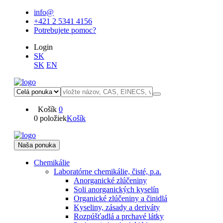
info@
+421 2 5341 4156
Potrebujete pomoc?
Login
SK
SK
EN
Košík
0
0 položiek
Košík
Naša ponuka
Chemikálie
Laboratórne chemikálie, čisté, p.a.
Anorganické zlúčeniny
Soli anorganických kyselín
Organické zlúčeniny a činidlá
Kyseliny, zásady a deriváty
Rozpúšťadlá a prchavé látky