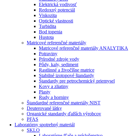
Elektrická vodivosť
Redoxný potenciál
Viskozita
Optické vlastnosti
Turbidita
Bod topenia
Hustota
Matricové referenčné materiály
Matricové referenčné materiály ANALYTIKA
Potraviny
Prírodné zdroje vody
Pôdy, kaly, sediment
Rastlinné a živočíšne matrice
Stabilné izotopové štandardy
Štandardy pre petrochemický priemysel
Kovy a zliatiny
Plasty
Rudy a horniny
Štandardné referenčné materiály NIST
Deuterované látky
Organické standardy ďalších výrobcov
PFAS
Laboratórny spotrebný materiál
SKLO
Laboratórne fľaše a príslušenstvo