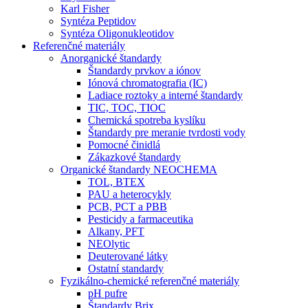
Karl Fisher
Syntéza Peptidov
Syntéza Oligonukleotidov
Referenčné materiály
Anorganické štandardy
Štandardy prvkov a iónov
Iónová chromatografia (IC)
Ladiace roztoky a interné štandardy
TIC, TOC, TIOC
Chemická spotreba kyslíku
Štandardy pre meranie tvrdosti vody
Pomocné činidlá
Zákazkové štandardy
Organické štandardy NEOCHEMA
TOL, BTEX
PAU a heterocykly
PCB, PCT a PBB
Pesticidy a farmaceutika
Alkany, PFT
NEOlytic
Deuterované látky
Ostatní standardy
Fyzikálno-chemické referenčné materiály
pH pufre
Štandardy Brix