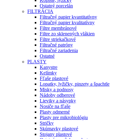
Kopiste, lyžičky
Ostatný porcelán
FILTRÁCIA
Filtračný papier kvantitatívny
Filtračný papier kvalitatívny
Filtre membránové
Filtre zo sklenených vlákien
Filtre striekačkové
Filtračné patróny
Filtračné zariadenia
Ostatné
PLASTY
Kanystre
Kelímky
Fľaše plastové
Lopatky, lyžičky, pinzety a špachtle
Misky a podnosy
Nádoby odberové
Lieviky a násypky
Nosiče na fľaše
Plasty odmerné
Plasty pre mikrobiológiu
Stričky
Skúmavky plastové
Stojany plastové