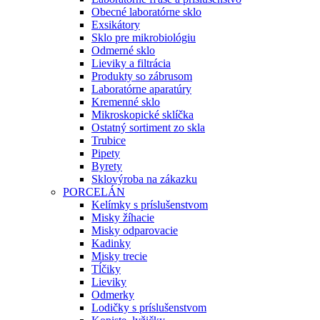
Obecné laboratórne sklo
Exsikátory
Sklo pre mikrobiológiu
Odmerné sklo
Lieviky a filtrácia
Produkty so zábrusom
Laboratórne aparatúry
Kremenné sklo
Mikroskopické sklíčka
Ostatný sortiment zo skla
Trubice
Pipety
Byrety
Sklovýroba na zákazku
PORCELÁN
Kelímky s príslušenstvom
Misky žíhacie
Misky odparovacie
Kadinky
Misky trecie
Tĺčiky
Lieviky
Odmerky
Lodičky s príslušenstvom