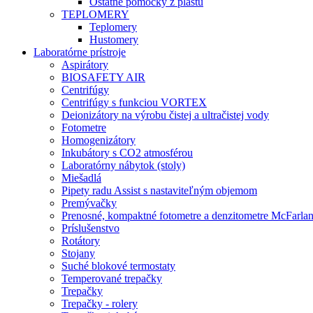
Ostatné pomôcky z plastu
TEPLOMERY
Teplomery
Hustomery
Laboratórne prístroje
Aspirátory
BIOSAFETY AIR
Centrifúgy
Centrifúgy s funkciou VORTEX
Deionizátory na výrobu čistej a ultračistej vody
Fotometre
Homogenizátory
Inkubátory s CO2 atmosférou
Laboratórny nábytok (stoly)
Miešadlá
Pipety radu Assist s nastaviteľným objemom
Premývačky
Prenosné, kompaktné fotometre a denzitometre McFarla
Príslušenstvo
Rotátory
Stojany
Suché blokové termostaty
Temperované trepačky
Trepačky
Trepačky - rolery