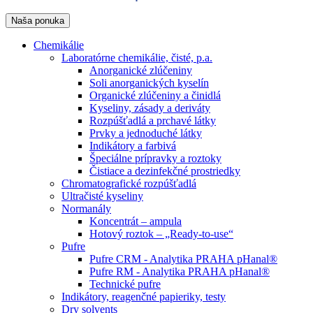
Naša ponuka
Chemikálie
Laboratórne chemikálie, čisté, p.a.
Anorganické zlúčeniny
Soli anorganických kyselín
Organické zlúčeniny a činidlá
Kyseliny, zásady a deriváty
Rozpúšťadlá a prchavé látky
Prvky a jednoduché látky
Indikátory a farbivá
Špeciálne prípravky a roztoky
Čistiace a dezinfekčné prostriedky
Chromatografické rozpúšťadlá
Ultračisté kyseliny
Normanály
Koncentrát – ampula
Hotový roztok – „Ready-to-use“
Pufre
Pufre CRM - Analytika PRAHA pHanal®
Pufre RM - Analytika PRAHA pHanal®
Technické pufre
Indikátory, reagenčné papieriky, testy
Dry solvents