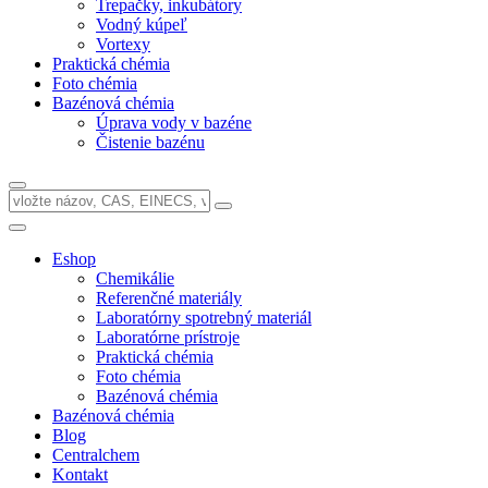
Trepačky, inkubátory
Vodný kúpeľ
Vortexy
Praktická chémia
Foto chémia
Bazénová chémia
Úprava vody v bazéne
Čistenie bazénu
Eshop
Chemikálie
Referenčné materiály
Laboratórny spotrebný materiál
Laboratórne prístroje
Praktická chémia
Foto chémia
Bazénová chémia
Bazénová chémia
Blog
Centralchem
Kontakt