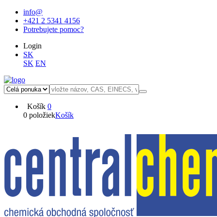
info@
+421 2 5341 4156
Potrebujete pomoc?
Login
SK
SK
EN
Košík
0
0 položiek
Košík