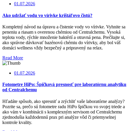
01.07.2026
Ako udržať vodu vo vírivke krištáľovo čistú?
Kompletný návod na úpravu a čistenie vody vo vírivke. Vyhnite sa
peneniu a riasam s overenou chémiou od Centralchemu. Vysoká
teplota vody, rýchle množenie baktérií a otravná pena. Prečítajte si,
ako správne dávkovať bazénovú chémiu do vírivky, aby bol váš
domáci wellness vždy bezpečný a pripravený na relax.
Read More
01.07.2026
Fotometre HiPo: Špičková presnosť pre laboratórnu analytiku
od Centralchemu
Hľadáte spôsob, ako spresniť a zrýchliť vaše laboratórne analýzy?
Pozrite sa, prečo sú fotometre radu HiPo špičkou vo svojej triede a
ako vám v kombinácii s komplexným servisom od Centralchemu
zjednodušia každodennú prax pri analýze vôd či priemyselnej
kontrole kvality.