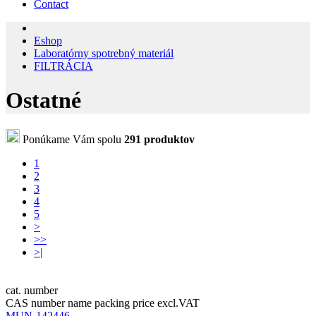
Contact
Eshop
Laboratórny spotrebný materiál
FILTRÁCIA
Ostatné
Ponúkame Vám spolu
291 produktov
1
2
3
4
5
>
>>
>|
cat. number
CAS number
name
packing
price excl.VAT
MUN-142446