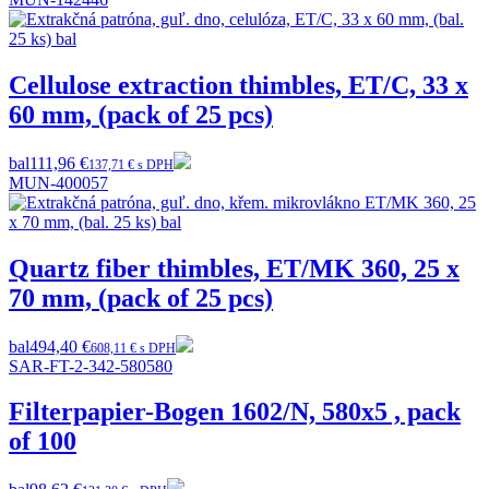
Cellulose extraction thimbles, ET/C, 33 x
60 mm, (pack of 25 pcs)
bal
111,96 €
137,71 € s DPH
MUN-400057
Quartz fiber thimbles, ET/MK 360, 25 x
70 mm, (pack of 25 pcs)
bal
494,40 €
608,11 € s DPH
SAR-FT-2-342-580580
Filterpapier-Bogen 1602/N, 580x5 , pack
of 100