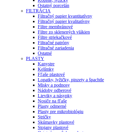
Kopiste, lyžičky
Ostatný porcelán
FILTRÁCIA
Filtračný papier kvantitatívny
Filtračný papier kvalitatívny
Filtre membránové
Filtre zo sklenených vlákien
Filtre striekačkové
Filtračné patróny
Filtračné zariadenia
Ostatné
PLASTY
Kanystre
Kelímky
Fľaše plastové
Lopatky, lyžičky, pinzety a špachtle
Misky a podnosy
Nádoby odberové
Lieviky a násypky
Nosiče na fľaše
Plasty odmerné
Plasty pre mikrobiológiu
Stričky
Skúmavky plastové
Stojany plastové