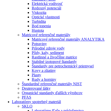
Elektrická vodivosť
Redoxný potenciál
Viskozita
Optické vlastnosti
Turbidita
Bod topenia
Hustota
Matricové referenčné materiály
Matricové referenčné materiály ANALYTIKA
Potraviny
Prírodné zdroje vody
Pôdy, kaly, sediment
Rastlinné a živočíšne matrice
Stabilné izotopové štandardy
Štandardy pre petrochemický priemysel
Kovy a zliatiny
Plasty
Rudy a horniny
Štandardné referenčné materiály NIST
Deuterované látky
Organické standardy ďalších výrobcov
PFAS
Laboratórny spotrebný materiál
SKLO
Laboratórne fľaše a príslušenstvo