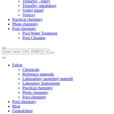
Trepačky - rolery
Trepačky, inkubátory
Vodný kúpeľ
Vortexy
Practical chemistry
Photo chemistry
Pool chemistry
Pool Water Treatment
Pool Cleaning
Eshop
Chemicals
Reference materials
Laboratórny spotrebný materiál
Laboratory Instruments
Practical chemistry
Photo chemistry
Pool chemistry
Pool chemistry
Blog
Centralchem