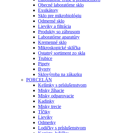
Obecné laboratórne sklo
Exsikátory
Sklo pre mikrobiológiu
Odmerné sklo
Lieviky a filtrácia
Produkty so zábrusom
Laboratórne aparatúry
Kremenné sklo
Mikroskopické sklíčka
Ostatný sortiment zo skla
Trubice
Pipety
Byrety
Sklovýroba na zákazku
PORCELÁN
Kelímky s príslušenstvom
Misky žíhacie
Misky odparovacie
Kadinky
Misky trecie
Tĺčiky
Lieviky
Odmerky
Lodičky s príslušenstvom