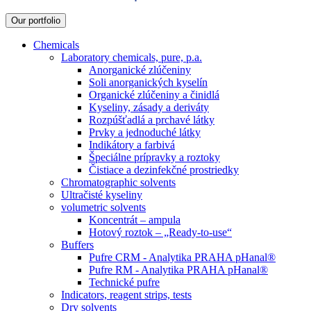
Our portfolio
Chemicals
Laboratory chemicals, pure, p.a.
Anorganické zlúčeniny
Soli anorganických kyselín
Organické zlúčeniny a činidlá
Kyseliny, zásady a deriváty
Rozpúšťadlá a prchavé látky
Prvky a jednoduché látky
Indikátory a farbivá
Špeciálne prípravky a roztoky
Čistiace a dezinfekčné prostriedky
Chromatographic solvents
Ultračisté kyseliny
volumetric solvents
Koncentrát – ampula
Hotový roztok – „Ready-to-use“
Buffers
Pufre CRM - Analytika PRAHA pHanal®
Pufre RM - Analytika PRAHA pHanal®
Technické pufre
Indicators, reagent strips, tests
Dry solvents