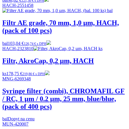
bal
98,62 €
121,30 € s DPH
HACH-2551458
Filtr AE grade, 70 mm, 1,0 µm, HACH,
(pack of 100 pcs)
bal
103,04 €
126,74 € s DPH
HACH-2323810
Filtr, AkroCap, 0,2 µm, HACH
ks
178,75 €
219,86 € s DPH
MNG-6269348
Syringe filter (combi), CHROMAFIL GF
/ RC, 1 µm / 0.2 µm, 25 mm, blue/blue,
(pack of 400 pcs)
bal
Dopyt na cenu
MUN-420007