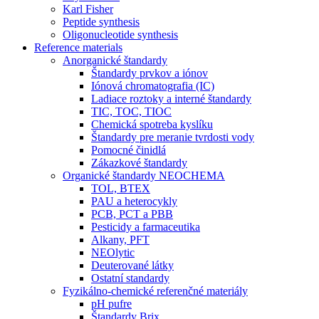
Karl Fisher
Peptide synthesis
Oligonucleotide synthesis
Reference materials
Anorganické štandardy
Štandardy prvkov a iónov
Iónová chromatografia (IC)
Ladiace roztoky a interné štandardy
TIC, TOC, TIOC
Chemická spotreba kyslíku
Štandardy pre meranie tvrdosti vody
Pomocné činidlá
Zákazkové štandardy
Organické štandardy NEOCHEMA
TOL, BTEX
PAU a heterocykly
PCB, PCT a PBB
Pesticidy a farmaceutika
Alkany, PFT
NEOlytic
Deuterované látky
Ostatní standardy
Fyzikálno-chemické referenčné materiály
pH pufre
Štandardy Brix