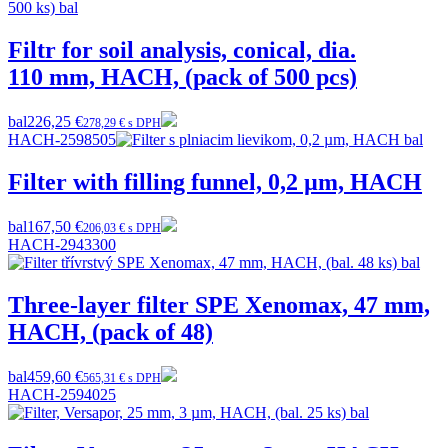
Filtr for soil analysis, conical, dia.
110 mm, HACH, (pack of 500 pcs)
bal
226,25 €
278,29 € s DPH
HACH-2598505
Filter with filling funnel, 0,2 µm, HACH
bal
167,50 €
206,03 € s DPH
HACH-2943300
Three-layer filter SPE Xenomax, 47 mm,
HACH, (pack of 48)
bal
459,60 €
565,31 € s DPH
HACH-2594025