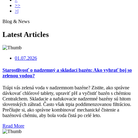
>>
>|
Blog & News
Latest Articles
01.07.2026
Starostlivosť o nadzemný a skladací bazén: Ako vyhrať boj so
zelenou vodou?
Trápi vás zelená voda v nadzemnom bazéne? Zistite, ako správne
dávkovať chlórové tablety, upraviť pH a vyčistiť bazén s chémiou
Centralchem. Skladacie a nafukovacie nadzemné bazény sú hitom
slovenských záhrad. Často však trpia poddimenzovanou filtráciou.
Prečítajte si, ako správne kombinovať mechanické čistenie a
bazénovú chémiu, aby bola voda čistá po celé leto.
Read More