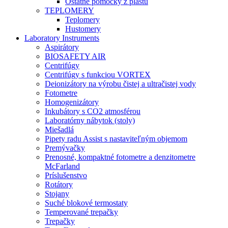
Ostatné pomôcky z plastu
TEPLOMERY
Teplomery
Hustomery
Laboratory Instruments
Aspirátory
BIOSAFETY AIR
Centrifúgy
Centrifúgy s funkciou VORTEX
Deionizátory na výrobu čistej a ultračistej vody
Fotometre
Homogenizátory
Inkubátory s CO2 atmosférou
Laboratórny nábytok (stoly)
Miešadlá
Pipety radu Assist s nastaviteľným objemom
Premývačky
Prenosné, kompaktné fotometre a denzitometre
McFarland
Príslušenstvo
Rotátory
Stojany
Suché blokové termostaty
Temperované trepačky
Trepačky