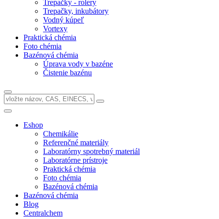
Trepačky - rolery
Trepačky, inkubátory
Vodný kúpeľ
Vortexy
Praktická chémia
Foto chémia
Bazénová chémia
Úprava vody v bazéne
Čistenie bazénu
Eshop
Chemikálie
Referenčné materiály
Laboratórny spotrebný materiál
Laboratórne prístroje
Praktická chémia
Foto chémia
Bazénová chémia
Bazénová chémia
Blog
Centralchem