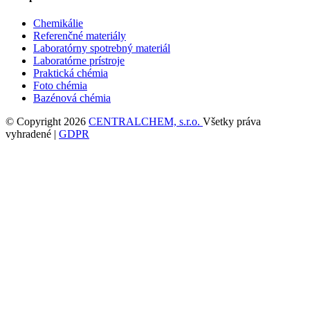
Chemikálie
Referenčné materiály
Laboratórny spotrebný materiál
Laboratórne prístroje
Praktická chémia
Foto chémia
Bazénová chémia
© Copyright 2026
CENTRALCHEM, s.r.o.
Všetky práva
vyhradené |
GDPR