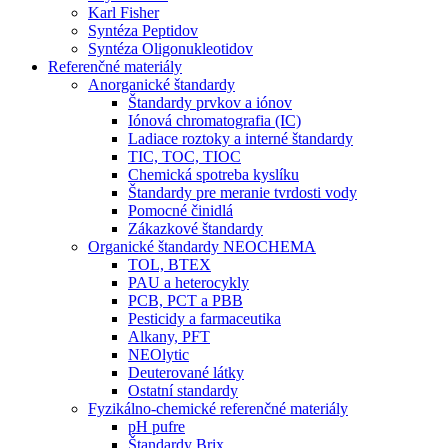
Karl Fisher
Syntéza Peptidov
Syntéza Oligonukleotidov
Referenčné materiály
Anorganické štandardy
Štandardy prvkov a iónov
Iónová chromatografia (IC)
Ladiace roztoky a interné štandardy
TIC, TOC, TIOC
Chemická spotreba kyslíku
Štandardy pre meranie tvrdosti vody
Pomocné činidlá
Zákazkové štandardy
Organické štandardy NEOCHEMA
TOL, BTEX
PAU a heterocykly
PCB, PCT a PBB
Pesticidy a farmaceutika
Alkany, PFT
NEOlytic
Deuterované látky
Ostatní standardy
Fyzikálno-chemické referenčné materiály
pH pufre
Štandardy Brix