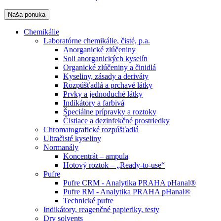
Naša ponuka
Chemikálie
Laboratórne chemikálie, čisté, p.a.
Anorganické zlúčeniny
Soli anorganických kyselín
Organické zlúčeniny a činidlá
Kyseliny, zásady a deriváty
Rozpúšťadlá a prchavé látky
Prvky a jednoduché látky
Indikátory a farbivá
Špeciálne prípravky a roztoky
Čistiace a dezinfekčné prostriedky
Chromatografické rozpúšťadlá
Ultračisté kyseliny
Normanály
Koncentrát – ampula
Hotový roztok – „Ready-to-use“
Pufre
Pufre CRM - Analytika PRAHA pHanal®
Pufre RM - Analytika PRAHA pHanal®
Technické pufre
Indikátory, reagenčné papieriky, testy
Dry solvents