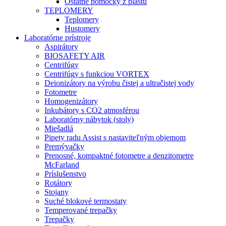
Ostatné pomôcky z plastu
TEPLOMERY
Teplomery
Hustomery
Laboratórne prístroje
Aspirátory
BIOSAFETY AIR
Centrifúgy
Centrifúgy s funkciou VORTEX
Deionizátory na výrobu čistej a ultračistej vody
Fotometre
Homogenizátory
Inkubátory s CO2 atmosférou
Laboratórny nábytok (stoly)
Miešadlá
Pipety radu Assist s nastaviteľným objemom
Premývačky
Prenosné, kompaktné fotometre a denzitometre
McFarland
Príslušenstvo
Rotátory
Stojany
Suché blokové termostaty
Temperované trepačky
Trepačky