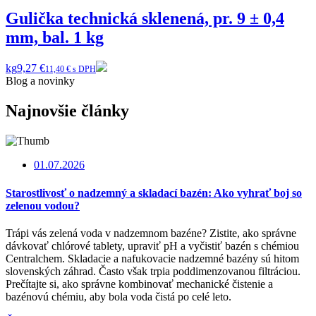
Gulička technická sklenená, pr. 9 ± 0,4
mm, bal. 1 kg
kg
9,27 €
11,40 € s DPH
Blog a novinky
Najnovšie články
01.07.2026
Starostlivosť o nadzemný a skladací bazén: Ako vyhrať boj so
zelenou vodou?
Trápi vás zelená voda v nadzemnom bazéne? Zistite, ako správne
dávkovať chlórové tablety, upraviť pH a vyčistiť bazén s chémiou
Centralchem. Skladacie a nafukovacie nadzemné bazény sú hitom
slovenských záhrad. Často však trpia poddimenzovanou filtráciou.
Prečítajte si, ako správne kombinovať mechanické čistenie a
bazénovú chémiu, aby bola voda čistá po celé leto.