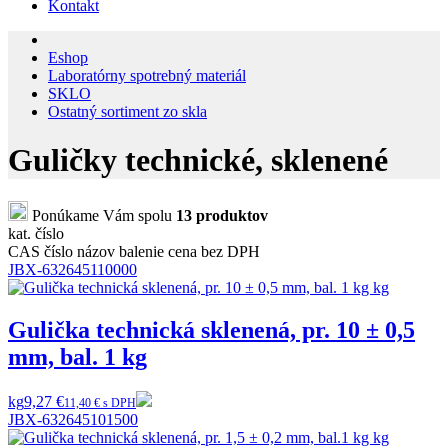
Kontakt
Eshop
Laboratórny spotrebný materiál
SKLO
Ostatný sortiment zo skla
Guličky technické, sklenené
Ponúkame Vám spolu
13 produktov
kat. číslo
CAS číslo
názov
balenie
cena bez DPH
JBX-632645110000
Gulička technická sklenená, pr. 10 ± 0,5
mm, bal. 1 kg
kg
9,27 €
11,40 € s DPH
JBX-632645101500