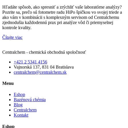
Hľadáte spôsob, ako spresniť a zrýchliť vaše laboratórne analýzy?
Pozrite sa, prečo sú fotometre radu HiPo špičkou vo svojej triede a
ako vám v kombinácii s komplexným servisom od Centralchemu
zjednodušia každodennú prax pri analýze vôd či priemyselnej
kontrole kvality.
Čítajte viac
Centralchem - chemická obchodná spoločnosť
+421 2 5341 4156
Vajnorská 137, 831 04 Bratislava
centralchem@centralchem.sk
Menu
Eshop
Bazénová chémia
Blog
Centralchem
Kontakt
Eshop