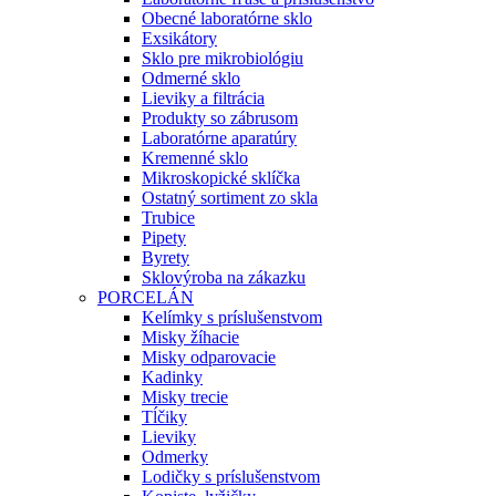
Obecné laboratórne sklo
Exsikátory
Sklo pre mikrobiológiu
Odmerné sklo
Lieviky a filtrácia
Produkty so zábrusom
Laboratórne aparatúry
Kremenné sklo
Mikroskopické sklíčka
Ostatný sortiment zo skla
Trubice
Pipety
Byrety
Sklovýroba na zákazku
PORCELÁN
Kelímky s príslušenstvom
Misky žíhacie
Misky odparovacie
Kadinky
Misky trecie
Tĺčiky
Lieviky
Odmerky
Lodičky s príslušenstvom