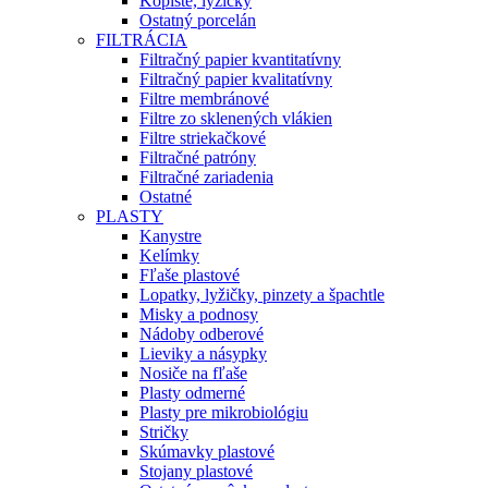
Kopiste, lyžičky
Ostatný porcelán
FILTRÁCIA
Filtračný papier kvantitatívny
Filtračný papier kvalitatívny
Filtre membránové
Filtre zo sklenených vlákien
Filtre striekačkové
Filtračné patróny
Filtračné zariadenia
Ostatné
PLASTY
Kanystre
Kelímky
Fľaše plastové
Lopatky, lyžičky, pinzety a špachtle
Misky a podnosy
Nádoby odberové
Lieviky a násypky
Nosiče na fľaše
Plasty odmerné
Plasty pre mikrobiológiu
Stričky
Skúmavky plastové
Stojany plastové