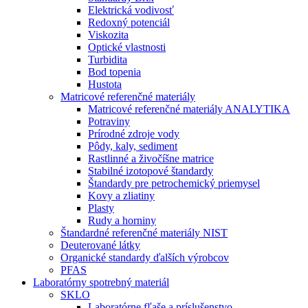
Elektrická vodivosť
Redoxný potenciál
Viskozita
Optické vlastnosti
Turbidita
Bod topenia
Hustota
Matricové referenčné materiály
Matricové referenčné materiály ANALYTIKA
Potraviny
Prírodné zdroje vody
Pôdy, kaly, sediment
Rastlinné a živočíšne matrice
Stabilné izotopové štandardy
Štandardy pre petrochemický priemysel
Kovy a zliatiny
Plasty
Rudy a horniny
Štandardné referenčné materiály NIST
Deuterované látky
Organické standardy ďalších výrobcov
PFAS
Laboratórny spotrebný materiál
SKLO
Laboratórne fľaše a príslušenstvo