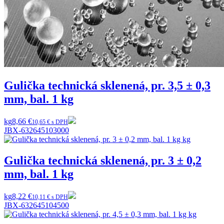
Gulička technická sklenená, pr. 3,5 ± 0,3
mm, bal. 1 kg
kg
8,66 €
10,65 € s DPH
JBX-632645103000
Gulička technická sklenená, pr. 3 ± 0,2
mm, bal. 1 kg
kg
8,22 €
10,11 € s DPH
JBX-632645104500