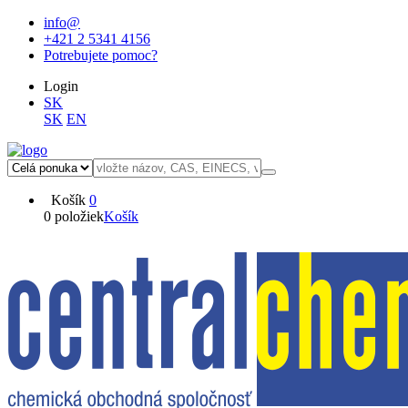
info@
+421 2 5341 4156
Potrebujete pomoc?
Login
SK
SK
EN
Košík
0
0 položiek
Košík