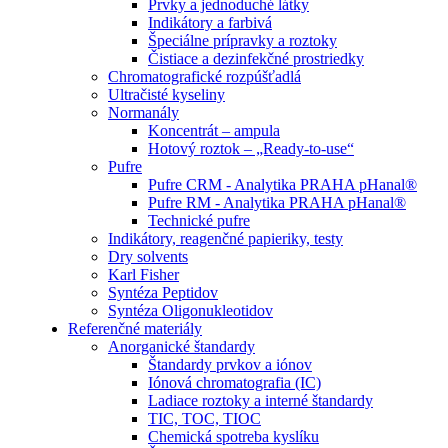
Prvky a jednoduché látky
Indikátory a farbivá
Špeciálne prípravky a roztoky
Čistiace a dezinfekčné prostriedky
Chromatografické rozpúšťadlá
Ultračisté kyseliny
Normanály
Koncentrát – ampula
Hotový roztok – „Ready-to-use“
Pufre
Pufre CRM - Analytika PRAHA pHanal®
Pufre RM - Analytika PRAHA pHanal®
Technické pufre
Indikátory, reagenčné papieriky, testy
Dry solvents
Karl Fisher
Syntéza Peptidov
Syntéza Oligonukleotidov
Referenčné materiály
Anorganické štandardy
Štandardy prvkov a iónov
Iónová chromatografia (IC)
Ladiace roztoky a interné štandardy
TIC, TOC, TIOC
Chemická spotreba kyslíku