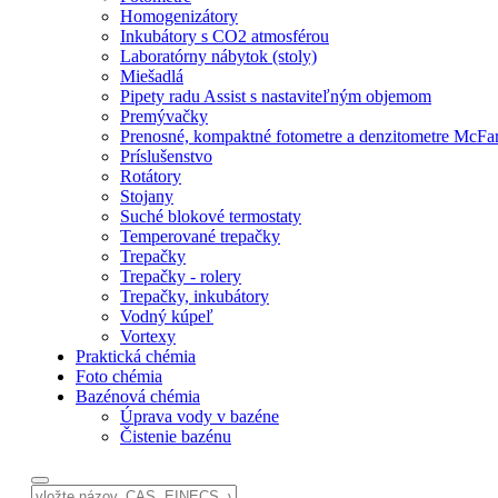
Homogenizátory
Inkubátory s CO2 atmosférou
Laboratórny nábytok (stoly)
Miešadlá
Pipety radu Assist s nastaviteľným objemom
Premývačky
Prenosné, kompaktné fotometre a denzitometre McFa
Príslušenstvo
Rotátory
Stojany
Suché blokové termostaty
Temperované trepačky
Trepačky
Trepačky - rolery
Trepačky, inkubátory
Vodný kúpeľ
Vortexy
Praktická chémia
Foto chémia
Bazénová chémia
Úprava vody v bazéne
Čistenie bazénu