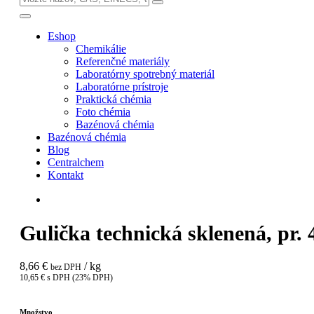
Eshop
Chemikálie
Referenčné materiály
Laboratórny spotrebný materiál
Laboratórne prístroje
Praktická chémia
Foto chémia
Bazénová chémia
Bazénová chémia
Blog
Centralchem
Kontakt
Gulička technická sklenená, pr. 
8,66 €
/ kg
bez DPH
10,65 € s DPH (23% DPH)
Množstvo