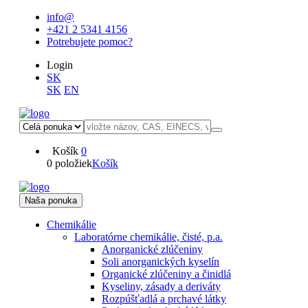
info@
+421 2 5341 4156
Potrebujete pomoc?
Login
SK
SK
EN
Košík
0
0 položiek
Košík
Naša ponuka
Chemikálie
Laboratórne chemikálie, čisté, p.a.
Anorganické zlúčeniny
Soli anorganických kyselín
Organické zlúčeniny a činidlá
Kyseliny, zásady a deriváty
Rozpúšťadlá a prchavé látky