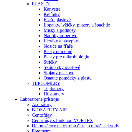
PLASTY
Kanystre
Kelímky
Fľaše plastové
Lopatky, lyžičky, pinzety a špachtle
Misky a podnosy
Nádoby odberové
Lieviky a násypky
Nosiče na fľaše
Plasty odmerné
Plasty pre mikrobiológiu
Stričky
Skúmavky plastové
Stojany plastové
Ostatné pomôcky z plastu
TEPLOMERY
Teplomery
Hustomery
Laboratórne prístroje
Aspirátory
BIOSAFETY AIR
Centrifúgy
Centrifúgy s funkciou VORTEX
Deionizátory na výrobu čistej a ultračistej vody
Fotometre