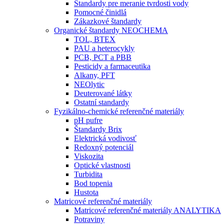
Štandardy pre meranie tvrdosti vody
Pomocné činidlá
Zákazkové štandardy
Organické štandardy NEOCHEMA
TOL, BTEX
PAU a heterocykly
PCB, PCT a PBB
Pesticidy a farmaceutika
Alkany, PFT
NEOlytic
Deuterované látky
Ostatní standardy
Fyzikálno-chemické referenčné materiály
pH pufre
Štandardy Brix
Elektrická vodivosť
Redoxný potenciál
Viskozita
Optické vlastnosti
Turbidita
Bod topenia
Hustota
Matricové referenčné materiály
Matricové referenčné materiály ANALYTIKA
Potraviny