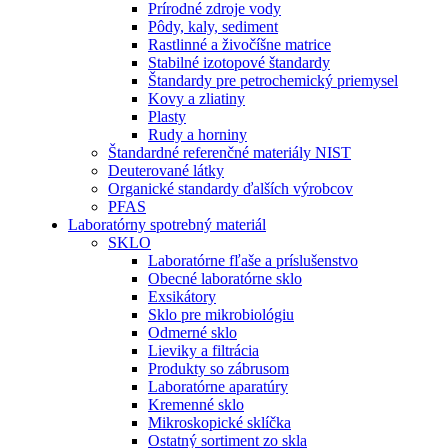
Prírodné zdroje vody
Pôdy, kaly, sediment
Rastlinné a živočíšne matrice
Stabilné izotopové štandardy
Štandardy pre petrochemický priemysel
Kovy a zliatiny
Plasty
Rudy a horniny
Štandardné referenčné materiály NIST
Deuterované látky
Organické standardy ďalších výrobcov
PFAS
Laboratórny spotrebný materiál
SKLO
Laboratórne fľaše a príslušenstvo
Obecné laboratórne sklo
Exsikátory
Sklo pre mikrobiológiu
Odmerné sklo
Lieviky a filtrácia
Produkty so zábrusom
Laboratórne aparatúry
Kremenné sklo
Mikroskopické sklíčka
Ostatný sortiment zo skla