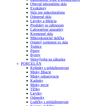
Obecné laboratórne sklo
Exsikátory
Sklo pre mikrobiológiu
Odmerné sklo
Lieviky a filtrácia
Produkty so zábrusom
Laboratórne aparatúry
Kremenné sklo
Mikroskopické sklíčka
Ostatný sortiment zo skla
Trubice
Pipety
Byrety
Sklovýroba na zákazku
PORCELÁN
Kelímky s príslušenstvom
Misky žíhacie
Misky odparovacie
Kadinky
Misky trecie
Tĺčiky
Lieviky
Odmerky
Lodičky s príslušenstvom