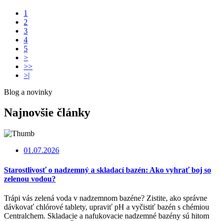
1
2
3
4
5
>
>>
>|
Blog a novinky
Najnovšie články
01.07.2026
Starostlivosť o nadzemný a skladací bazén: Ako vyhrať boj so
zelenou vodou?
Trápi vás zelená voda v nadzemnom bazéne? Zistite, ako správne
dávkovať chlórové tablety, upraviť pH a vyčistiť bazén s chémiou
Centralchem. Skladacie a nafukovacie nadzemné bazény sú hitom