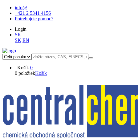
info@
+421 2 5341 4156
Potrebujete pomoc?
Login
SK
SK
EN
Košík
0
0 položiek
Košík