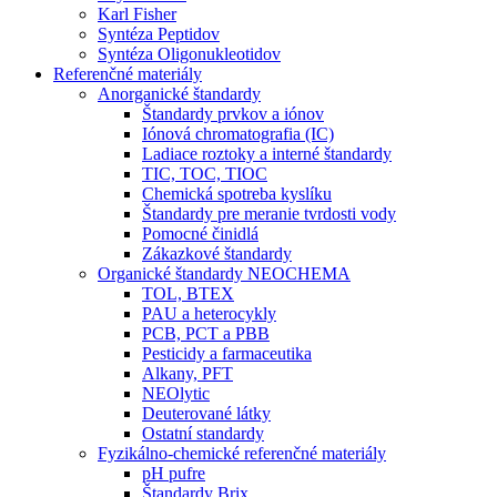
Karl Fisher
Syntéza Peptidov
Syntéza Oligonukleotidov
Referenčné materiály
Anorganické štandardy
Štandardy prvkov a iónov
Iónová chromatografia (IC)
Ladiace roztoky a interné štandardy
TIC, TOC, TIOC
Chemická spotreba kyslíku
Štandardy pre meranie tvrdosti vody
Pomocné činidlá
Zákazkové štandardy
Organické štandardy NEOCHEMA
TOL, BTEX
PAU a heterocykly
PCB, PCT a PBB
Pesticidy a farmaceutika
Alkany, PFT
NEOlytic
Deuterované látky
Ostatní standardy
Fyzikálno-chemické referenčné materiály
pH pufre
Štandardy Brix