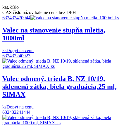
kat. číslo
CAS číslo
názov
balenie
cena bez DPH
632432470044
Valec na stanovenie stupňa mletia,
1000ml
ks
Dopyt na cenu
632432240923
Valec odmený, trieda B, NZ 10/19,
sklenená zátka, biela graduácia,25 ml,
SIMAX
ks
Dopyt na cenu
632432241444