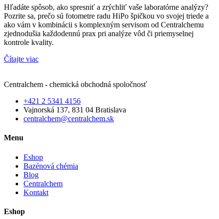
Hľadáte spôsob, ako spresniť a zrýchliť vaše laboratórne analýzy?
Pozrite sa, prečo sú fotometre radu HiPo špičkou vo svojej triede a
ako vám v kombinácii s komplexným servisom od Centralchemu
zjednodušia každodennú prax pri analýze vôd či priemyselnej
kontrole kvality.
Čítajte viac
Centralchem - chemická obchodná spoločnosť
+421 2 5341 4156
Vajnorská 137, 831 04 Bratislava
centralchem@centralchem.sk
Menu
Eshop
Bazénová chémia
Blog
Centralchem
Kontakt
Eshop