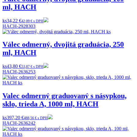
ml, HACH
ks
34,22 €
42,09 € s DPH
HACH-2928303
Válec odmerný, dvojitá graduácia, 250
ml, HACH
ks
43,80 €
53,87 € s DPH
HACH-2636253
Valec odmerný graduovaný s násypkou,
sklo, trieda A, 1000 ml, HACH
ks
397,20 €
488,56 € s DPH
HACH-2636242