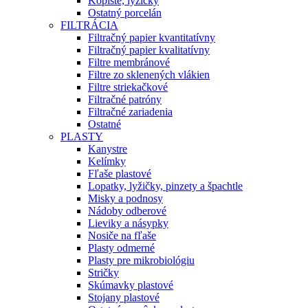
Kopiste, lyžičky
Ostatný porcelán
FILTRÁCIA
Filtračný papier kvantitatívny
Filtračný papier kvalitatívny
Filtre membránové
Filtre zo sklenených vlákien
Filtre striekačkové
Filtračné patróny
Filtračné zariadenia
Ostatné
PLASTY
Kanystre
Kelímky
Fľaše plastové
Lopatky, lyžičky, pinzety a špachtle
Misky a podnosy
Nádoby odberové
Lieviky a násypky
Nosiče na fľaše
Plasty odmerné
Plasty pre mikrobiológiu
Stričky
Skúmavky plastové
Stojany plastové