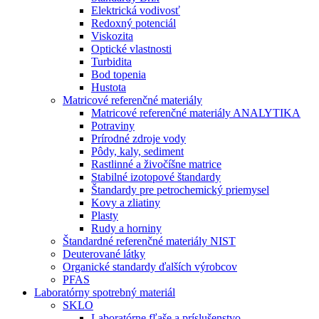
Elektrická vodivosť
Redoxný potenciál
Viskozita
Optické vlastnosti
Turbidita
Bod topenia
Hustota
Matricové referenčné materiály
Matricové referenčné materiály ANALYTIKA
Potraviny
Prírodné zdroje vody
Pôdy, kaly, sediment
Rastlinné a živočíšne matrice
Stabilné izotopové štandardy
Štandardy pre petrochemický priemysel
Kovy a zliatiny
Plasty
Rudy a horniny
Štandardné referenčné materiály NIST
Deuterované látky
Organické standardy ďalších výrobcov
PFAS
Laboratórny spotrebný materiál
SKLO
Laboratórne fľaše a príslušenstvo