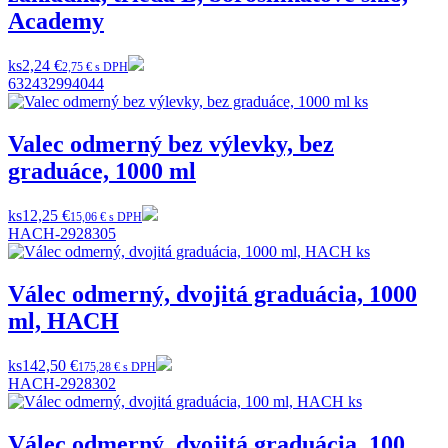
Academy
ks
2,24 €
2,75 € s DPH
632432994044
Valec odmerný bez výlevky, bez
graduáce, 1000 ml
ks
12,25 €
15,06 € s DPH
HACH-2928305
Válec odmerný, dvojitá graduácia, 1000
ml, HACH
ks
142,50 €
175,28 € s DPH
HACH-2928302
Válec odmerný, dvojitá graduácia, 100