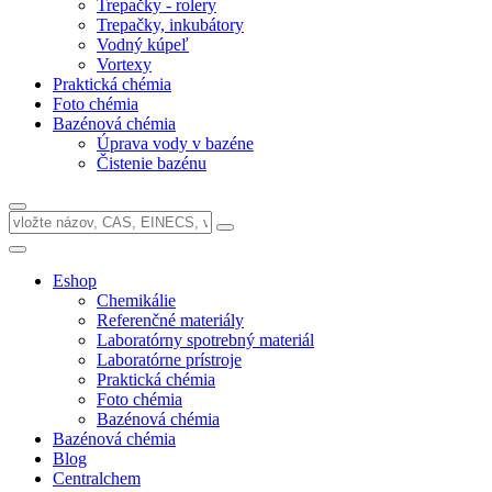
Trepačky - rolery
Trepačky, inkubátory
Vodný kúpeľ
Vortexy
Praktická chémia
Foto chémia
Bazénová chémia
Úprava vody v bazéne
Čistenie bazénu
Eshop
Chemikálie
Referenčné materiály
Laboratórny spotrebný materiál
Laboratórne prístroje
Praktická chémia
Foto chémia
Bazénová chémia
Bazénová chémia
Blog
Centralchem