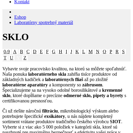
Kontakt
Eshop
Laboratórny spotrebný materiál
SKLO
0-9
A
B
C
D
E
F
G
H
I
J
K
L
M
N
O
P
R
S
T
U
V
Z
Vybavte svoje pracovisko kvalitou, na ktorú sa môžete spoľahnúť.
Naša ponuka
laboratórneho skla
zahŕňa tisíce produktov od
základných kadičiek a
laboratórnych fliaš
až po zložité
laboratórne aparatúry
a komponenty so
zábrusom
.
Špecializujeme sa na vysoko odolné borosilikátové a
kremenné
sklo
, ktoré dopĺňame o precízne
odmerné sklo, pipety a byrety
s
certifikovanou presnosťou.
Či už riešite náročnú
filtráciu
, mikrobiologický výskum alebo
potrebujete špecifické
exsikátory
, u nás nájdete kompletný
sortiment vrátane produktov tradičného českého výrobcu
SIOT
.
Vyberte si z viac ako 5 000 položiek v kategórii skla, ktoré sú
navrhnuté pre maximálnu bezpečnosť a efektivitu vašej práce v