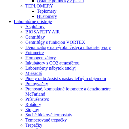
Ostatné pomôcky z plastu
TEPLOMERY
Teplomery
Hustomery
Laboratórne prístroje
Aspirátory
BIOSAFETY AIR
Centrifúgy
Centrifúgy s funkciou VORTEX
Deionizátory na výrobu čistej a ultračistej vody
Fotometre
Homogenizátory
Inkubátory s CO2 atmosférou
Laboratórny nábytok (stoly)
Miešadlá
Pipety radu Assist s nastaviteľným objemom
Premývačky
Prenosné, kompaktné fotometre a denzitometre
McFarland
Príslušenstvo
Rotátory
Stojany
Suché blokové termostaty
Temperované trepačky
Trepačky