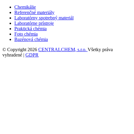
Chemikálie
Referenčné materiály
Laboratórny spotrebný materiál
Laboratórne prístroje
Praktická chémia
Foto chémia
Bazénová chémia
© Copyright 2026
CENTRALCHEM, s.r.o.
Všetky práva
vyhradené |
GDPR