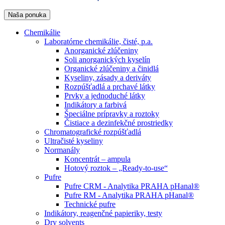
Naša ponuka
Chemikálie
Laboratórne chemikálie, čisté, p.a.
Anorganické zlúčeniny
Soli anorganických kyselín
Organické zlúčeniny a činidlá
Kyseliny, zásady a deriváty
Rozpúšťadlá a prchavé látky
Prvky a jednoduché látky
Indikátory a farbivá
Špeciálne prípravky a roztoky
Čistiace a dezinfekčné prostriedky
Chromatografické rozpúšťadlá
Ultračisté kyseliny
Normanály
Koncentrát – ampula
Hotový roztok – „Ready-to-use“
Pufre
Pufre CRM - Analytika PRAHA pHanal®
Pufre RM - Analytika PRAHA pHanal®
Technické pufre
Indikátory, reagenčné papieriky, testy
Dry solvents