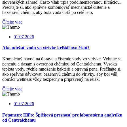
slovenských záhrad. Často však trpia poddimenzovanou filtráciou.
Prečítajte si, ako správne kombinovať mechanické čistenie a
bazénovú chémiu, aby bola voda čistá po celé leto.
Čítajte viac
01.07.2026
Ako udržať vodu vo vírivke krištáľovo čistú?
Kompletný návod na úpravu a čistenie vody vo vírivke. Vyhnite sa
peneniu a riasam s overenou chémiou od Centralchemu. Vysoká
teplota vody, rýchle množenie baktérií a otravná pena. Prečítajte si,
ako správne dávkovať bazénovú chémiu do vírivky, aby bol váš
domáci wellness vždy bezpečný a pripravený na relax.
Čítajte viac
01.07.2026
Fotometre HiPo: Špičková presnosť pre laboratórnu analytiku
od Centralchemu