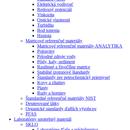
Elektrická vodivosť
Redoxný potenciál
Viskozita
Optické vlastnosti
Turbidita
Bod topenia
Hustota
Matricové referenčné materiály
Matricové referenčné materiály ANALYTIKA
Potraviny
Prírodné zdroje vody
Pôdy, kaly, sediment
Rastlinné a živočíšne matrice
Stabilné izotopové štandardy
Štandardy pre petrochemický priemysel
Kovy a zliatiny
Plasty
Rudy a horniny
Štandardné referenčné materiály NIST
Deuterované látky
Organické standardy ďalších výrobcov
PFAS
Laboratórny spotrebný materiál
SKLO
Laboratórne fľaše a príslušenstvo