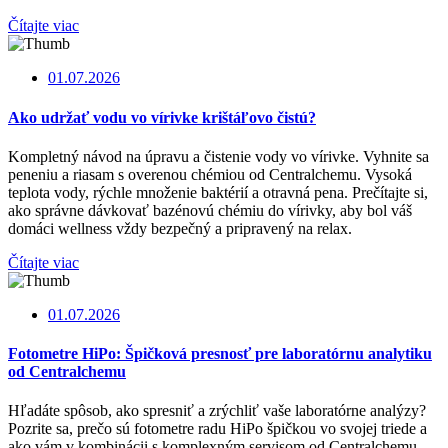
Čítajte viac
01.07.2026
Ako udržať vodu vo vírivke krištáľovo čistú?
Kompletný návod na úpravu a čistenie vody vo vírivke. Vyhnite sa
peneniu a riasam s overenou chémiou od Centralchemu. Vysoká
teplota vody, rýchle množenie baktérií a otravná pena. Prečítajte si,
ako správne dávkovať bazénovú chémiu do vírivky, aby bol váš
domáci wellness vždy bezpečný a pripravený na relax.
Čítajte viac
01.07.2026
Fotometre HiPo: Špičková presnosť pre laboratórnu analytiku
od Centralchemu
Hľadáte spôsob, ako spresniť a zrýchliť vaše laboratórne analýzy?
Pozrite sa, prečo sú fotometre radu HiPo špičkou vo svojej triede a
ako vám v kombinácii s komplexným servisom od Centralchemu