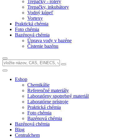
Trepačky - rolery
Trepačky, inkubátory
Vodný kúpeľ
Vortexy
Praktická chémia
Foto chémia
Bazénová chémia
Úprava vody v bazéne
Čistenie bazénu
Eshop
Chemikálie
Referenčné materiály
Laboratórny spotrebný materiál
Laboratórne prístroje
Praktická chémia
Foto chémia
Bazénová chémia
Bazénová chémia
Blog
Centralchem