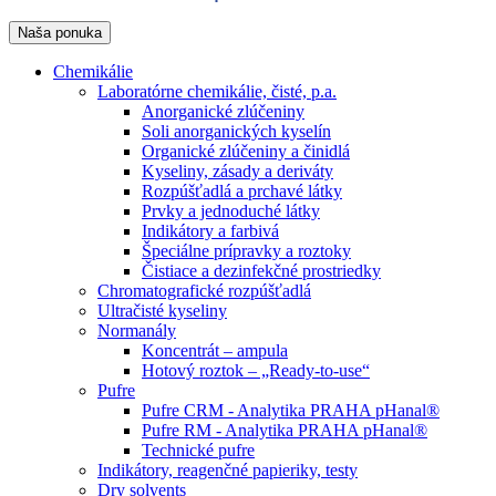
Naša ponuka
Chemikálie
Laboratórne chemikálie, čisté, p.a.
Anorganické zlúčeniny
Soli anorganických kyselín
Organické zlúčeniny a činidlá
Kyseliny, zásady a deriváty
Rozpúšťadlá a prchavé látky
Prvky a jednoduché látky
Indikátory a farbivá
Špeciálne prípravky a roztoky
Čistiace a dezinfekčné prostriedky
Chromatografické rozpúšťadlá
Ultračisté kyseliny
Normanály
Koncentrát – ampula
Hotový roztok – „Ready-to-use“
Pufre
Pufre CRM - Analytika PRAHA pHanal®
Pufre RM - Analytika PRAHA pHanal®
Technické pufre
Indikátory, reagenčné papieriky, testy
Dry solvents