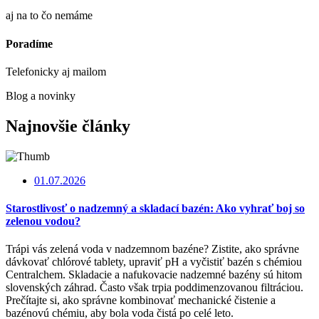
aj na to čo nemáme
Poradíme
Telefonicky aj mailom
Blog a novinky
Najnovšie články
01.07.2026
Starostlivosť o nadzemný a skladací bazén: Ako vyhrať boj so
zelenou vodou?
Trápi vás zelená voda v nadzemnom bazéne? Zistite, ako správne
dávkovať chlórové tablety, upraviť pH a vyčistiť bazén s chémiou
Centralchem. Skladacie a nafukovacie nadzemné bazény sú hitom
slovenských záhrad. Často však trpia poddimenzovanou filtráciou.
Prečítajte si, ako správne kombinovať mechanické čistenie a
bazénovú chémiu, aby bola voda čistá po celé leto.