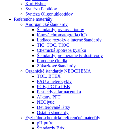
Karl Fisher
Syntéza Peptidov
Syntéza Oligonukleotidov
Referenčné materiály
Anorganické štandardy
Štandardy prvkov a iónov
Iónová chromatografia (IC)
Ladiace roztoky a interné štandardy
TIC, TOC, TIOC
Chemická spotreba kyslíku
Štandardy pre meranie tvrdosti vody
Pomocné činidlá
Zákazkové štandardy
Organické štandardy NEOCHEMA
TOL, BTEX
PAU a heterocykly
PCB, PCT a PBB
Pesticidy a farmaceutika
Alkany, PFT
NEOlytic
Deuterované látky
Ostatní standardy
Fyzikálno-chemické referenčné materiály
pH pufre
Štandardy Brix