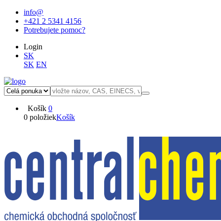
info@
+421 2 5341 4156
Potrebujete pomoc?
Login
SK
SK
EN
Košík
0
0 položiek
Košík