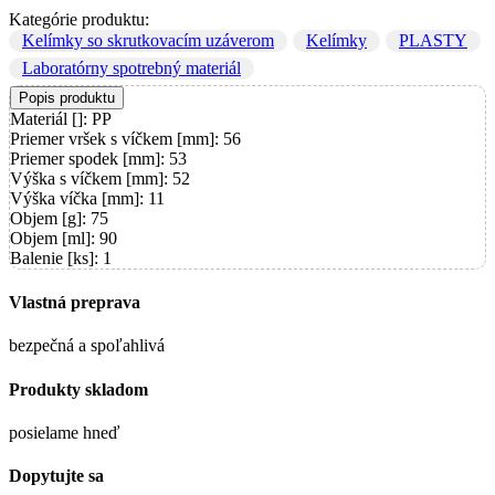
Kategórie produktu:
Kelímky so skrutkovacím uzáverom
Kelímky
PLASTY
Laboratórny spotrebný materiál
Popis produktu
Materiál []: PP
Priemer vršek s víčkem [mm]: 56
Priemer spodek [mm]: 53
Výška s víčkem [mm]: 52
Výška víčka [mm]: 11
Objem [g]: 75
Objem [ml]: 90
Balenie [ks]: 1
Vlastná preprava
bezpečná a spoľahlivá
Produkty skladom
posielame hneď
Dopytujte sa