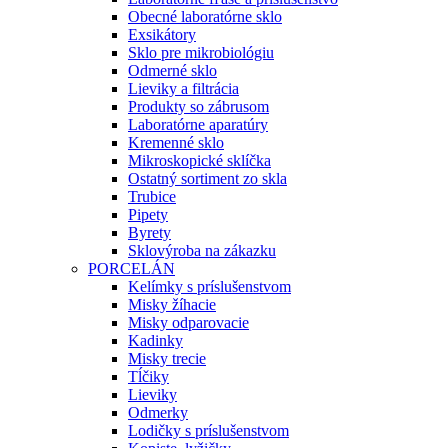
Obecné laboratórne sklo
Exsikátory
Sklo pre mikrobiológiu
Odmerné sklo
Lieviky a filtrácia
Produkty so zábrusom
Laboratórne aparatúry
Kremenné sklo
Mikroskopické sklíčka
Ostatný sortiment zo skla
Trubice
Pipety
Byrety
Sklovýroba na zákazku
PORCELÁN
Kelímky s príslušenstvom
Misky žíhacie
Misky odparovacie
Kadinky
Misky trecie
Tĺčiky
Lieviky
Odmerky
Lodičky s príslušenstvom