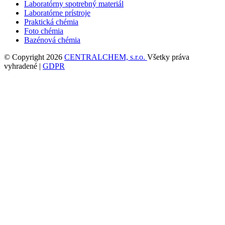
Laboratórny spotrebný materiál
Laboratórne prístroje
Praktická chémia
Foto chémia
Bazénová chémia
© Copyright 2026
CENTRALCHEM, s.r.o.
Všetky práva
vyhradené |
GDPR