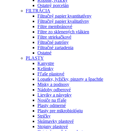
Kopiste, lyžičky
Ostatný porcelán
FILTRÁCIA
Filtračný papier kvantitatívny
Filtračný papier kvalitatívny
Filtre membránové
Filtre zo sklenených vlákien
Filtre striekačkové
Filtračné patróny
Filtračné zariadenia
Ostatné
PLASTY
Kanystre
Kelímky
Fľaše plastové
Lopatky, lyžičky, pinzety a špachtle
Misky a podnosy
Nádoby odberové
Lieviky a násypky
Nosiče na fľaše
Plasty odmerné
Plasty pre mikrobiológiu
Stričky
Skúmavky plastové
Stojany plastové