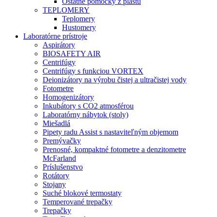
Ostatné pomôcky z plastu
TEPLOMERY
Teplomery
Hustomery
Laboratórne prístroje
Aspirátory
BIOSAFETY AIR
Centrifúgy
Centrifúgy s funkciou VORTEX
Deionizátory na výrobu čistej a ultračistej vody
Fotometre
Homogenizátory
Inkubátory s CO2 atmosférou
Laboratórny nábytok (stoly)
Miešadlá
Pipety radu Assist s nastaviteľným objemom
Premývačky
Prenosné, kompaktné fotometre a denzitometre
McFarland
Príslušenstvo
Rotátory
Stojany
Suché blokové termostaty
Temperované trepačky
Trepačky