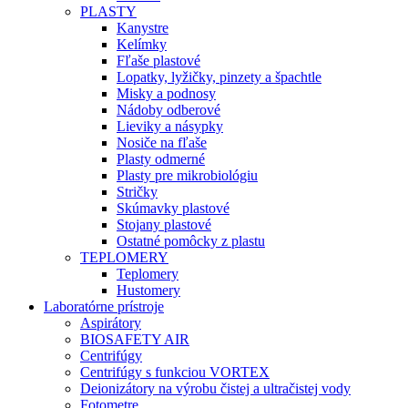
PLASTY
Kanystre
Kelímky
Fľaše plastové
Lopatky, lyžičky, pinzety a špachtle
Misky a podnosy
Nádoby odberové
Lieviky a násypky
Nosiče na fľaše
Plasty odmerné
Plasty pre mikrobiológiu
Stričky
Skúmavky plastové
Stojany plastové
Ostatné pomôcky z plastu
TEPLOMERY
Teplomery
Hustomery
Laboratórne prístroje
Aspirátory
BIOSAFETY AIR
Centrifúgy
Centrifúgy s funkciou VORTEX
Deionizátory na výrobu čistej a ultračistej vody
Fotometre