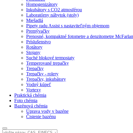
Homogenizátory
Inkubátory s CO2 atmosférou
Laboratórny nábytok (stoly)
Miešadlá
Pipety radu Assist s nastaviteľným objemom
Premývačky
Prenosné, kompaktné fotometre a denzitometre McFarla
Príslušenstvo
Rotátory
Stojany
Suché blokové termostaty
Temperované trepačky
Trepačky
Trepačky - rolery
Trepačky, inkubátory
Vodný kúpeľ
Vortexy
Praktická chémia
Foto chémia
Bazénová chémia
Úprava vody v bazéne
Čistenie bazénu