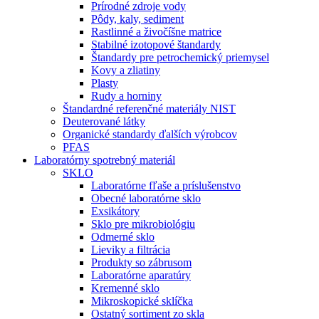
Prírodné zdroje vody
Pôdy, kaly, sediment
Rastlinné a živočíšne matrice
Stabilné izotopové štandardy
Štandardy pre petrochemický priemysel
Kovy a zliatiny
Plasty
Rudy a horniny
Štandardné referenčné materiály NIST
Deuterované látky
Organické standardy ďalších výrobcov
PFAS
Laboratórny spotrebný materiál
SKLO
Laboratórne fľaše a príslušenstvo
Obecné laboratórne sklo
Exsikátory
Sklo pre mikrobiológiu
Odmerné sklo
Lieviky a filtrácia
Produkty so zábrusom
Laboratórne aparatúry
Kremenné sklo
Mikroskopické sklíčka
Ostatný sortiment zo skla