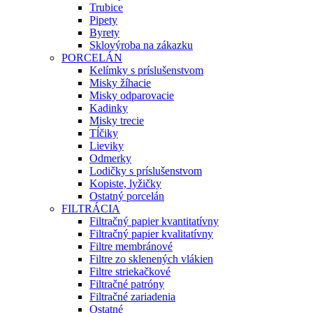
Trubice
Pipety
Byrety
Sklovýroba na zákazku
PORCELÁN
Kelímky s príslušenstvom
Misky žíhacie
Misky odparovacie
Kadinky
Misky trecie
Tĺčiky
Lieviky
Odmerky
Lodičky s príslušenstvom
Kopiste, lyžičky
Ostatný porcelán
FILTRÁCIA
Filtračný papier kvantitatívny
Filtračný papier kvalitatívny
Filtre membránové
Filtre zo sklenených vlákien
Filtre striekačkové
Filtračné patróny
Filtračné zariadenia
Ostatné