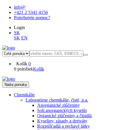
info@
+421 2 5341 4156
Potrebujete pomoc?
Login
SK
SK
EN
Košík
0
0 položiek
Košík
Naša ponuka
Chemikálie
Laboratórne chemikálie, čisté, p.a.
Anorganické zlúčeniny
Soli anorganických kyselín
Organické zlúčeniny a činidlá
Kyseliny, zásady a deriváty
Rozpúšťadlá a prchavé látky