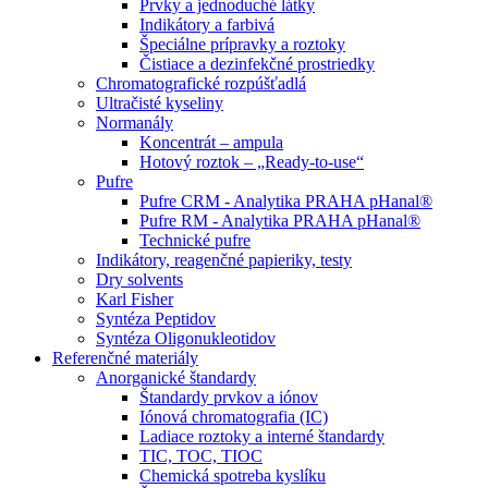
Prvky a jednoduché látky
Indikátory a farbivá
Špeciálne prípravky a roztoky
Čistiace a dezinfekčné prostriedky
Chromatografické rozpúšťadlá
Ultračisté kyseliny
Normanály
Koncentrát – ampula
Hotový roztok – „Ready-to-use“
Pufre
Pufre CRM - Analytika PRAHA pHanal®
Pufre RM - Analytika PRAHA pHanal®
Technické pufre
Indikátory, reagenčné papieriky, testy
Dry solvents
Karl Fisher
Syntéza Peptidov
Syntéza Oligonukleotidov
Referenčné materiály
Anorganické štandardy
Štandardy prvkov a iónov
Iónová chromatografia (IC)
Ladiace roztoky a interné štandardy
TIC, TOC, TIOC
Chemická spotreba kyslíku