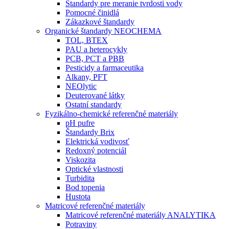
Štandardy pre meranie tvrdosti vody
Pomocné činidlá
Zákazkové štandardy
Organické štandardy NEOCHEMA
TOL, BTEX
PAU a heterocykly
PCB, PCT a PBB
Pesticidy a farmaceutika
Alkany, PFT
NEOlytic
Deuterované látky
Ostatní standardy
Fyzikálno-chemické referenčné materiály
pH pufre
Štandardy Brix
Elektrická vodivosť
Redoxný potenciál
Viskozita
Optické vlastnosti
Turbidita
Bod topenia
Hustota
Matricové referenčné materiály
Matricové referenčné materiály ANALYTIKA
Potraviny