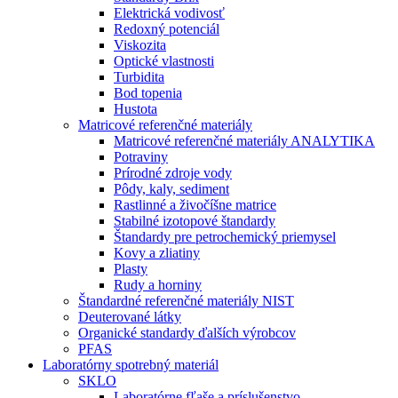
Elektrická vodivosť
Redoxný potenciál
Viskozita
Optické vlastnosti
Turbidita
Bod topenia
Hustota
Matricové referenčné materiály
Matricové referenčné materiály ANALYTIKA
Potraviny
Prírodné zdroje vody
Pôdy, kaly, sediment
Rastlinné a živočíšne matrice
Stabilné izotopové štandardy
Štandardy pre petrochemický priemysel
Kovy a zliatiny
Plasty
Rudy a horniny
Štandardné referenčné materiály NIST
Deuterované látky
Organické standardy ďalších výrobcov
PFAS
Laboratórny spotrebný materiál
SKLO
Laboratórne fľaše a príslušenstvo