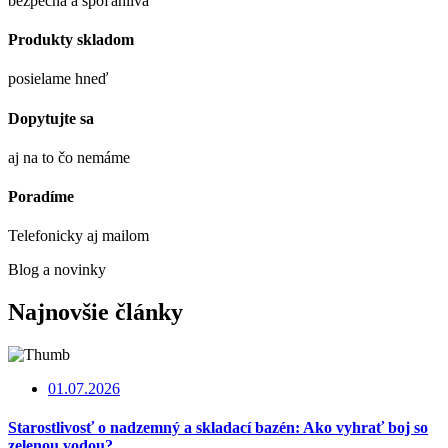
bezpečná a spoľahlivá
Produkty skladom
posielame hneď
Dopytujte sa
aj na to čo nemáme
Poradíme
Telefonicky aj mailom
Blog a novinky
Najnovšie články
01.07.2026
Starostlivosť o nadzemný a skladací bazén: Ako vyhrať boj so
zelenou vodou?