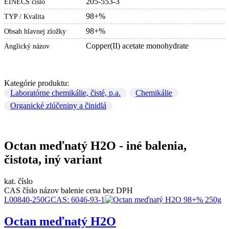
205-553-3
EINECS číslo
98+%
TYP / Kvalita
98+%
Obsah hlavnej zložky
Copper(II) acetate monohydrate
Anglický názov
Kategórie produktu:
Laboratórne chemikálie, čisté, p.a.
Chemikálie
Organické zlúčeniny a činidlá
Octan meďnatý H2O - iné balenia,
čistota, iný variant
kat. číslo
CAS číslo
názov
balenie
cena bez DPH
L00840-250G
CAS:
6046-93-1
Octan meďnatý H2O