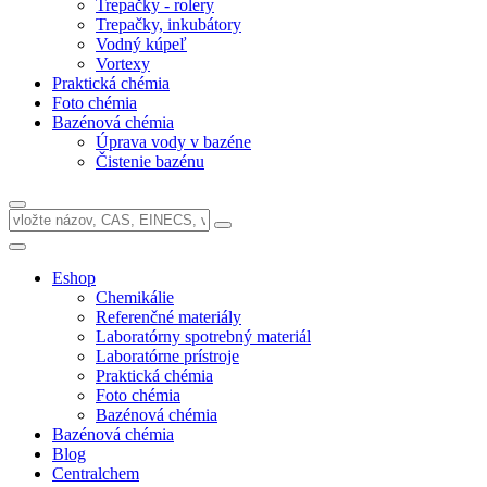
Trepačky - rolery
Trepačky, inkubátory
Vodný kúpeľ
Vortexy
Praktická chémia
Foto chémia
Bazénová chémia
Úprava vody v bazéne
Čistenie bazénu
Eshop
Chemikálie
Referenčné materiály
Laboratórny spotrebný materiál
Laboratórne prístroje
Praktická chémia
Foto chémia
Bazénová chémia
Bazénová chémia
Blog
Centralchem