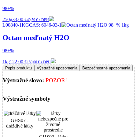
98+%
250g
33,00 €
40,59 € s DPH
L00840-1KG
CAS:
6046-93-1
Octan meďnatý H2O
98+%
1kg
122,00 €
150,06 € s DPH
Popis produktu
Výstražné upozornenia
Bezpečnostné upozornenia
Výstražné slovo:
POZOR!
Výstražné symboly
GHS07 -
dráždivé látky
GHS09 - látky