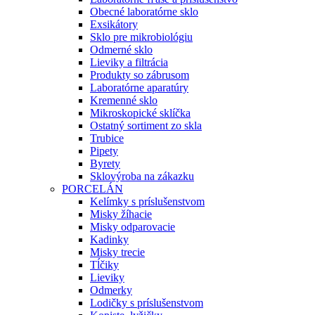
Obecné laboratórne sklo
Exsikátory
Sklo pre mikrobiológiu
Odmerné sklo
Lieviky a filtrácia
Produkty so zábrusom
Laboratórne aparatúry
Kremenné sklo
Mikroskopické sklíčka
Ostatný sortiment zo skla
Trubice
Pipety
Byrety
Sklovýroba na zákazku
PORCELÁN
Kelímky s príslušenstvom
Misky žíhacie
Misky odparovacie
Kadinky
Misky trecie
Tĺčiky
Lieviky
Odmerky
Lodičky s príslušenstvom