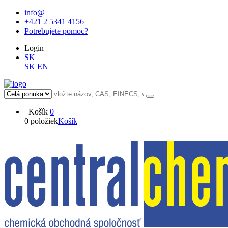
info@
+421 2 5341 4156
Potrebujete pomoc?
Login
SK
SK
EN
Košík
0
0 položiek
Košík