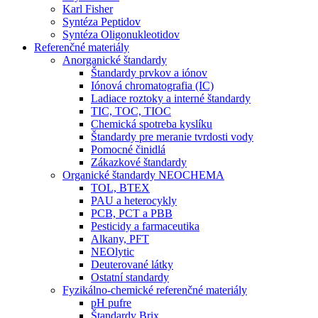
Karl Fisher
Syntéza Peptidov
Syntéza Oligonukleotidov
Referenčné materiály
Anorganické štandardy
Štandardy prvkov a iónov
Iónová chromatografia (IC)
Ladiace roztoky a interné štandardy
TIC, TOC, TIOC
Chemická spotreba kyslíku
Štandardy pre meranie tvrdosti vody
Pomocné činidlá
Zákazkové štandardy
Organické štandardy NEOCHEMA
TOL, BTEX
PAU a heterocykly
PCB, PCT a PBB
Pesticidy a farmaceutika
Alkany, PFT
NEOlytic
Deuterované látky
Ostatní standardy
Fyzikálno-chemické referenčné materiály
pH pufre
Štandardy Brix