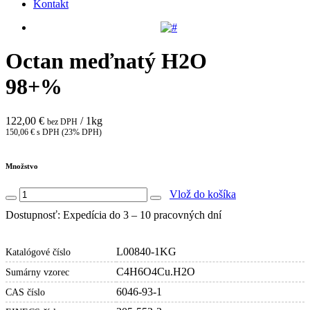
Kontakt
Octan meďnatý H2O
98+%
122,00 €
/ 1kg
bez DPH
150,06 € s DPH (23% DPH)
Množstvo
Vlož do košíka
Dostupnosť: Expedícia do 3 – 10 pracovných dní
L00840-1KG
Katalógové číslo
C4H6O4Cu.H2O
Sumárny vzorec
6046-93-1
CAS číslo