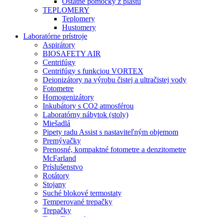
Ostatné pomôcky z plastu
TEPLOMERY
Teplomery
Hustomery
Laboratórne prístroje
Aspirátory
BIOSAFETY AIR
Centrifúgy
Centrifúgy s funkciou VORTEX
Deionizátory na výrobu čistej a ultračistej vody
Fotometre
Homogenizátory
Inkubátory s CO2 atmosférou
Laboratórny nábytok (stoly)
Miešadlá
Pipety radu Assist s nastaviteľným objemom
Premývačky
Prenosné, kompaktné fotometre a denzitometre
McFarland
Príslušenstvo
Rotátory
Stojany
Suché blokové termostaty
Temperované trepačky
Trepačky