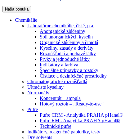
Naša ponuka
Chemikálie
Laboratórne chemikálie, čisté, p.a.
Anorganické zlúčeniny
Soli anorganických kyselín
Organické zlúčeniny a činidlá
Kyseliny, zásady a deriváty
Rozpúšťadlá a prchavé látky
Prvky a jednoduché látky
Indikátory a farbivá
Špeciálne prípravky a roztoky
Čistiace a dezinfekčné prostriedky
Chromatografické rozpúšťadlá
Ultračisté kyseliny
Normanály
Koncentrát – ampula
Hotový roztok – „Ready-to-use“
Pufre
Pufre CRM - Analytika PRAHA pHanal®
Pufre RM - Analytika PRAHA pHanal®
Technické pufre
Indikátory, reagenčné papieriky, testy
Dry solvents