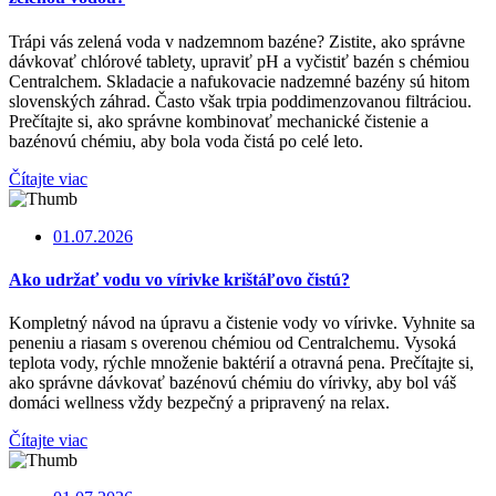
Trápi vás zelená voda v nadzemnom bazéne? Zistite, ako správne
dávkovať chlórové tablety, upraviť pH a vyčistiť bazén s chémiou
Centralchem. Skladacie a nafukovacie nadzemné bazény sú hitom
slovenských záhrad. Často však trpia poddimenzovanou filtráciou.
Prečítajte si, ako správne kombinovať mechanické čistenie a
bazénovú chémiu, aby bola voda čistá po celé leto.
Čítajte viac
01.07.2026
Ako udržať vodu vo vírivke krištáľovo čistú?
Kompletný návod na úpravu a čistenie vody vo vírivke. Vyhnite sa
peneniu a riasam s overenou chémiou od Centralchemu. Vysoká
teplota vody, rýchle množenie baktérií a otravná pena. Prečítajte si,
ako správne dávkovať bazénovú chémiu do vírivky, aby bol váš
domáci wellness vždy bezpečný a pripravený na relax.
Čítajte viac