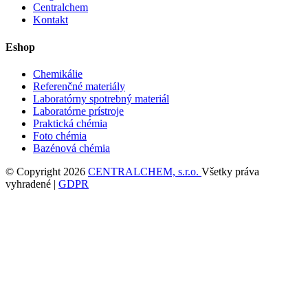
Centralchem
Kontakt
Eshop
Chemikálie
Referenčné materiály
Laboratórny spotrebný materiál
Laboratórne prístroje
Praktická chémia
Foto chémia
Bazénová chémia
© Copyright 2026
CENTRALCHEM, s.r.o.
Všetky práva
vyhradené |
GDPR