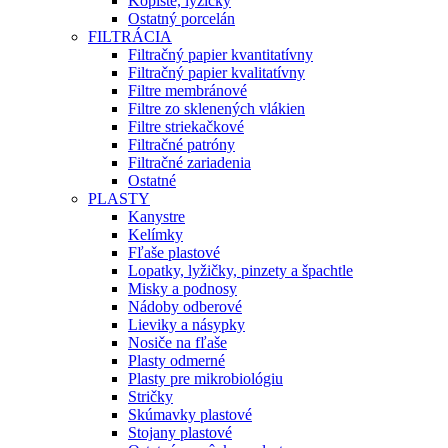
Kopiste, lyžičky
Ostatný porcelán
FILTRÁCIA
Filtračný papier kvantitatívny
Filtračný papier kvalitatívny
Filtre membránové
Filtre zo sklenených vlákien
Filtre striekačkové
Filtračné patróny
Filtračné zariadenia
Ostatné
PLASTY
Kanystre
Kelímky
Fľaše plastové
Lopatky, lyžičky, pinzety a špachtle
Misky a podnosy
Nádoby odberové
Lieviky a násypky
Nosiče na fľaše
Plasty odmerné
Plasty pre mikrobiológiu
Stričky
Skúmavky plastové
Stojany plastové