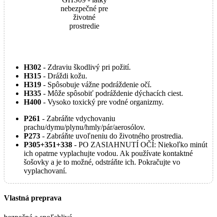
nebezpečné pre
životné
prostredie
H302
- Zdraviu škodlivý pri požití.
H315
- Dráždi kožu.
H319
- Spôsobuje vážne podráždenie očí.
H335
- Môže spôsobiť podráždenie dýchacích ciest.
H400
- Vysoko toxický pre vodné organizmy.
P261
- Zabráňte vdychovaniu
prachu/dymu/plynu/hmly/pár/aerosólov.
P273
- Zabráňte uvoľneniu do životného prostredia.
P305+351+338
- PO ZASIAHNUTÍ OČÍ: Niekoľko minút
ich opatrne vyplachujte vodou. Ak používate kontaktné
šošovky a je to možné, odstráňte ich. Pokračujte vo
vyplachovaní.
Vlastná preprava