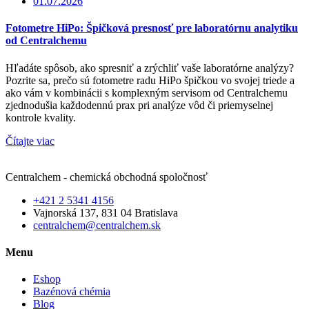
01.07.2026
Fotometre HiPo: Špičková presnosť pre laboratórnu analytiku
od Centralchemu
Hľadáte spôsob, ako spresniť a zrýchliť vaše laboratórne analýzy?
Pozrite sa, prečo sú fotometre radu HiPo špičkou vo svojej triede a
ako vám v kombinácii s komplexným servisom od Centralchemu
zjednodušia každodennú prax pri analýze vôd či priemyselnej
kontrole kvality.
Čítajte viac
Centralchem - chemická obchodná spoločnosť
+421 2 5341 4156
Vajnorská 137, 831 04 Bratislava
centralchem@centralchem.sk
Menu
Eshop
Bazénová chémia
Blog