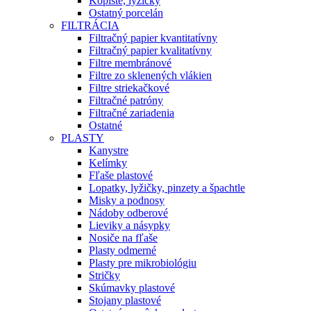
Kopiste, lyžičky
Ostatný porcelán
FILTRÁCIA
Filtračný papier kvantitatívny
Filtračný papier kvalitatívny
Filtre membránové
Filtre zo sklenených vlákien
Filtre striekačkové
Filtračné patróny
Filtračné zariadenia
Ostatné
PLASTY
Kanystre
Kelímky
Fľaše plastové
Lopatky, lyžičky, pinzety a špachtle
Misky a podnosy
Nádoby odberové
Lieviky a násypky
Nosiče na fľaše
Plasty odmerné
Plasty pre mikrobiológiu
Stričky
Skúmavky plastové
Stojany plastové