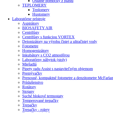
Ostatné pomôcky z plastu
TEPLOMERY
Teplomery
Hustomery
Laboratórne prístroje
Aspirátory
BIOSAFETY AIR
Centrifúgy
Centrifúgy s funkciou VORTEX
Deionizátory na výrobu čistej a ultračistej vody
Fotometre
Homogenizátory
Inkubátory s CO2 atmosférou
Laboratórny nábytok (stoly)
Miešadlá
Pipety radu Assist s nastaviteľným objemom
Premývačky
Prenosné, kompaktné fotometre a denzitometre McFarla
Príslušenstvo
Rotátory
Stojany
Suché blokové termostaty
Temperované trepačky
Trepačky
Trepačky - rolery