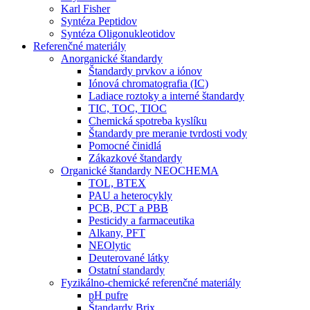
Karl Fisher
Syntéza Peptidov
Syntéza Oligonukleotidov
Referenčné materiály
Anorganické štandardy
Štandardy prvkov a iónov
Iónová chromatografia (IC)
Ladiace roztoky a interné štandardy
TIC, TOC, TIOC
Chemická spotreba kyslíku
Štandardy pre meranie tvrdosti vody
Pomocné činidlá
Zákazkové štandardy
Organické štandardy NEOCHEMA
TOL, BTEX
PAU a heterocykly
PCB, PCT a PBB
Pesticidy a farmaceutika
Alkany, PFT
NEOlytic
Deuterované látky
Ostatní standardy
Fyzikálno-chemické referenčné materiály
pH pufre
Štandardy Brix