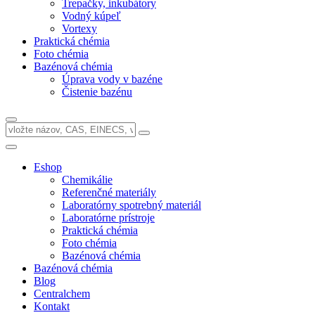
Trepačky, inkubátory
Vodný kúpeľ
Vortexy
Praktická chémia
Foto chémia
Bazénová chémia
Úprava vody v bazéne
Čistenie bazénu
Eshop
Chemikálie
Referenčné materiály
Laboratórny spotrebný materiál
Laboratórne prístroje
Praktická chémia
Foto chémia
Bazénová chémia
Bazénová chémia
Blog
Centralchem
Kontakt