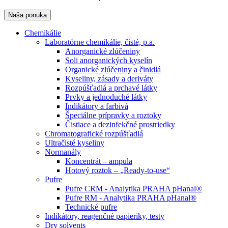
Naša ponuka
Chemikálie
Laboratórne chemikálie, čisté, p.a.
Anorganické zlúčeniny
Soli anorganických kyselín
Organické zlúčeniny a činidlá
Kyseliny, zásady a deriváty
Rozpúšťadlá a prchavé látky
Prvky a jednoduché látky
Indikátory a farbivá
Špeciálne prípravky a roztoky
Čistiace a dezinfekčné prostriedky
Chromatografické rozpúšťadlá
Ultračisté kyseliny
Normanály
Koncentrát – ampula
Hotový roztok – „Ready-to-use“
Pufre
Pufre CRM - Analytika PRAHA pHanal®
Pufre RM - Analytika PRAHA pHanal®
Technické pufre
Indikátory, reagenčné papieriky, testy
Dry solvents