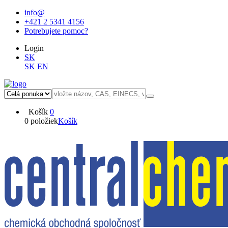
info@
+421 2 5341 4156
Potrebujete pomoc?
Login
SK
SK
EN
Košík
0
0 položiek
Košík