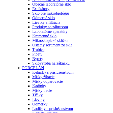
Obecné laboratórne sklo
Exsikátory
Sklo pre mikrobiológiu
Odmerné sklo
Lieviky a filtrácia
Produkty so zábrusom
Laboratórne aparatúry
Kremenné sklo
Mikroskopické sklíčka
Ostatný sortiment zo skla
Trubice
Pipety
Byrety
Sklovýroba na zákazku
PORCELÁN
Kelímky s príslušenstvom
Misky žíhacie
Misky odparovacie
Kadinky
Misky trecie
Tĺčiky
Lieviky
Odmerky
Lodičky s príslušenstvom