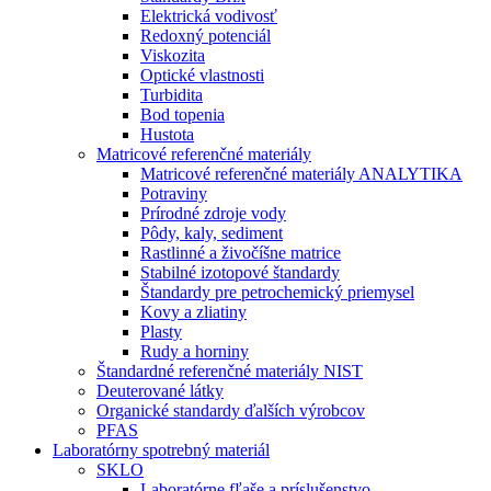
Elektrická vodivosť
Redoxný potenciál
Viskozita
Optické vlastnosti
Turbidita
Bod topenia
Hustota
Matricové referenčné materiály
Matricové referenčné materiály ANALYTIKA
Potraviny
Prírodné zdroje vody
Pôdy, kaly, sediment
Rastlinné a živočíšne matrice
Stabilné izotopové štandardy
Štandardy pre petrochemický priemysel
Kovy a zliatiny
Plasty
Rudy a horniny
Štandardné referenčné materiály NIST
Deuterované látky
Organické standardy ďalších výrobcov
PFAS
Laboratórny spotrebný materiál
SKLO
Laboratórne fľaše a príslušenstvo