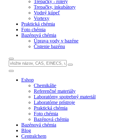
Trepačky - rolery
Trepačky, inkubátory
Vodný kúpeľ
Vortexy
Praktická chémia
Foto chémia
Bazénová chémia
Úprava vody v bazéne
Čistenie bazénu
Eshop
Chemikálie
Referenčné materiály
Laboratórny spotrebný materiál
Laboratórne prístroje
Praktická chémia
Foto chémia
Bazénová chémia
Bazénová chémia
Blog
Centralchem