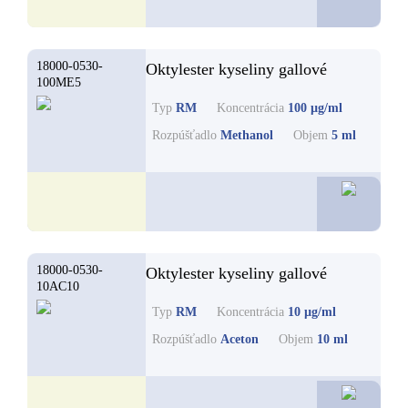
18000-0530-
Oktylester kyseliny gallové
100ME5
Typ
RM
Koncentrácia
100 µg/ml
Rozpúšťadlo
Methanol
Objem
5 ml
48,8
18000-0530-
Oktylester kyseliny gallové
10AC10
Typ
RM
Koncentrácia
10 µg/ml
Rozpúšťadlo
Aceton
Objem
10 ml
35,3