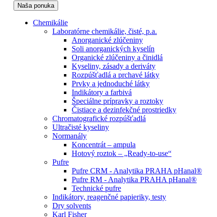
Naša ponuka
Chemikálie
Laboratórne chemikálie, čisté, p.a.
Anorganické zlúčeniny
Soli anorganických kyselín
Organické zlúčeniny a činidlá
Kyseliny, zásady a deriváty
Rozpúšťadlá a prchavé látky
Prvky a jednoduché látky
Indikátory a farbivá
Špeciálne prípravky a roztoky
Čistiace a dezinfekčné prostriedky
Chromatografické rozpúšťadlá
Ultračisté kyseliny
Normanály
Koncentrát – ampula
Hotový roztok – „Ready-to-use“
Pufre
Pufre CRM - Analytika PRAHA pHanal®
Pufre RM - Analytika PRAHA pHanal®
Technické pufre
Indikátory, reagenčné papieriky, testy
Dry solvents
Karl Fisher