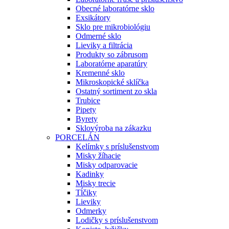
Obecné laboratórne sklo
Exsikátory
Sklo pre mikrobiológiu
Odmerné sklo
Lieviky a filtrácia
Produkty so zábrusom
Laboratórne aparatúry
Kremenné sklo
Mikroskopické sklíčka
Ostatný sortiment zo skla
Trubice
Pipety
Byrety
Sklovýroba na zákazku
PORCELÁN
Kelímky s príslušenstvom
Misky žíhacie
Misky odparovacie
Kadinky
Misky trecie
Tĺčiky
Lieviky
Odmerky
Lodičky s príslušenstvom