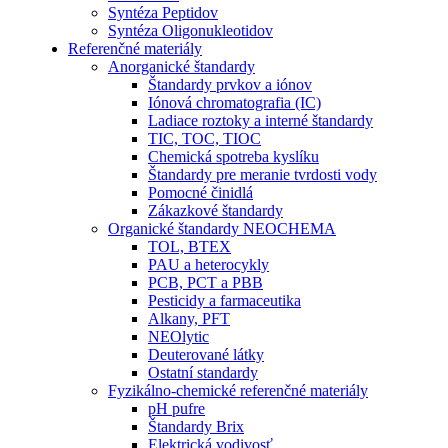
Syntéza Peptidov
Syntéza Oligonukleotidov
Referenčné materiály
Anorganické štandardy
Štandardy prvkov a iónov
Iónová chromatografia (IC)
Ladiace roztoky a interné štandardy
TIC, TOC, TIOC
Chemická spotreba kyslíku
Štandardy pre meranie tvrdosti vody
Pomocné činidlá
Zákazkové štandardy
Organické štandardy NEOCHEMA
TOL, BTEX
PAU a heterocykly
PCB, PCT a PBB
Pesticidy a farmaceutika
Alkany, PFT
NEOlytic
Deuterované látky
Ostatní standardy
Fyzikálno-chemické referenčné materiály
pH pufre
Štandardy Brix
Elektrická vodivosť