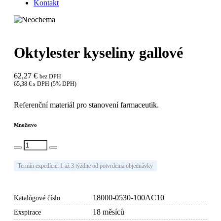
Kontakt
Oktylester kyseliny gallové
62,27 €
bez DPH
65,38 € s DPH (5% DPH)
Referenční materiál pro stanovení farmaceutik.
Množstvo
Vlož do košíka
Termín expedície: 1 až 3 týždne od potvrdenia objednávky
18000-0530-100AC10
Katalógové číslo
18 měsíců
Exspirace