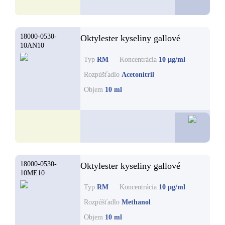
18000-0530-
Oktylester kyseliny gallové
10AN10
Typ
RM
Koncentrácia
10 µg/ml
Rozpúšťadlo
Acetonitril
Objem
10 ml
35,3
18000-0530-
Oktylester kyseliny gallové
10ME10
Typ
RM
Koncentrácia
10 µg/ml
Rozpúšťadlo
Methanol
Objem
10 ml