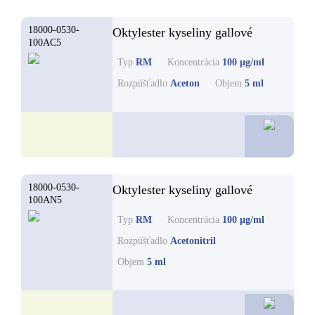
18000-0530-
Oktylester kyseliny gallové
100AC5
Typ
RM
Koncentrácia
100 µg/ml
Rozpúšťadlo
Aceton
Objem
5 ml
48,8
18000-0530-
Oktylester kyseliny gallové
100AN5
Typ
RM
Koncentrácia
100 µg/ml
Rozpúšťadlo
Acetonitril
Objem
5 ml
48,8