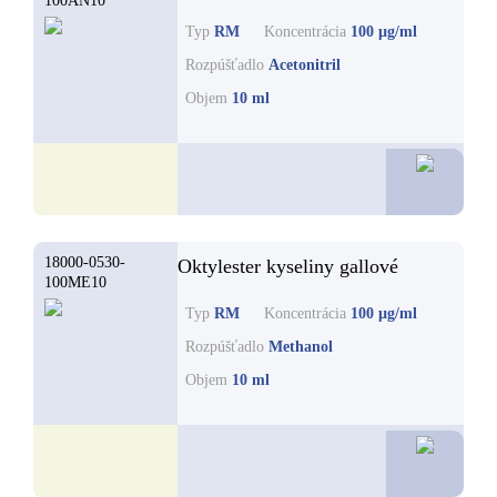
100AN10
Typ
RM
Koncentrácia
100 µg/ml
Rozpúšťadlo
Acetonitril
Objem
10 ml
62,2
18000-0530-
Oktylester kyseliny gallové
100ME10
Typ
RM
Koncentrácia
100 µg/ml
Rozpúšťadlo
Methanol
Objem
10 ml
62,2