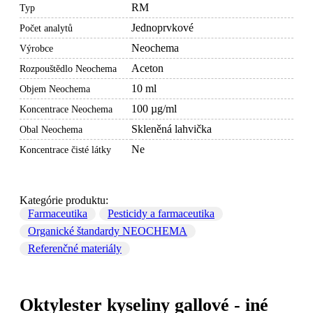
RM
Typ
Jednoprvkové
Počet analytů
Neochema
Výrobce
Aceton
Rozpouštědlo Neochema
10 ml
Objem Neochema
100 µg/ml
Koncentrace Neochema
Skleněná lahvička
Obal Neochema
Ne
Koncentrace čisté látky
Kategórie produktu:
Farmaceutika
Pesticidy a farmaceutika
Organické štandardy NEOCHEMA
Referenčné materiály
Oktylester kyseliny gallové - iné