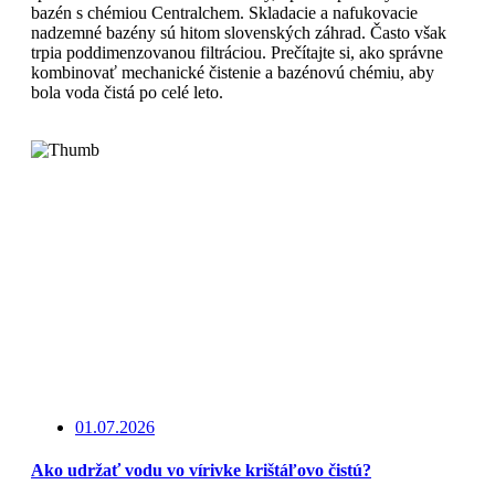
bazén s chémiou Centralchem. Skladacie a nafukovacie
nadzemné bazény sú hitom slovenských záhrad. Často však
trpia poddimenzovanou filtráciou. Prečítajte si, ako správne
kombinovať mechanické čistenie a bazénovú chémiu, aby
bola voda čistá po celé leto.
Čítajte viac
01.07.2026
Ako udržať vodu vo vírivke krištáľovo čistú?