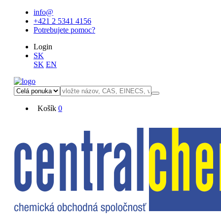
info@
+421 2 5341 4156
Potrebujete pomoc?
Login
SK
SK
EN
Košík
0