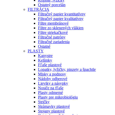
Kopiste, lyžičky
Ostatný porcelán
FILTRÁCIA
Filtračný papier kvantitatívny
Filtračný papier kvalitatívny
Filtre membránové
Filtre zo sklenených vlákien
Filtre striekačkové
Filtračné patróny
Filtračné zariadenia
Ostatné
PLASTY
Kanystre
Kelímky
Fľaše plastové
Lopatky, lyžičky, pinzety a špachtle
Misky a podnosy
Nádoby odberové
Lieviky a násypky
Nosiče na fľaše
Plasty odmerné
Plasty pre mikrobiológiu
Stričky
Skúmavky plastové
Stojany plastové