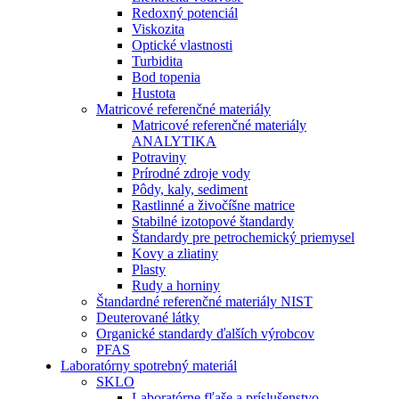
Redoxný potenciál
Viskozita
Optické vlastnosti
Turbidita
Bod topenia
Hustota
Matricové referenčné materiály
Matricové referenčné materiály
ANALYTIKA
Potraviny
Prírodné zdroje vody
Pôdy, kaly, sediment
Rastlinné a živočíšne matrice
Stabilné izotopové štandardy
Štandardy pre petrochemický priemysel
Kovy a zliatiny
Plasty
Rudy a horniny
Štandardné referenčné materiály NIST
Deuterované látky
Organické standardy ďalších výrobcov
PFAS
Laboratórny spotrebný materiál
SKLO
Laboratórne fľaše a príslušenstvo