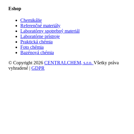
Eshop
Chemikálie
Referenčné materiály
Laboratórny spotrebný materiál
Laboratórne prístroje
Praktická chémia
Foto chémia
Bazénová chémia
© Copyright 2026
CENTRALCHEM, s.r.o.
Všetky práva
vyhradené |
GDPR