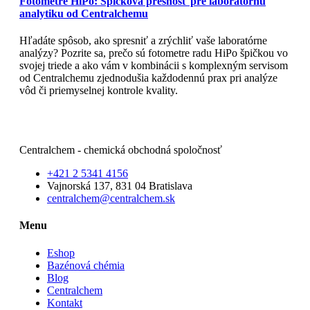
Fotometre HiPo: Špičková presnosť pre laboratórnu
analytiku od Centralchemu
Hľadáte spôsob, ako spresniť a zrýchliť vaše laboratórne
analýzy? Pozrite sa, prečo sú fotometre radu HiPo špičkou vo
svojej triede a ako vám v kombinácii s komplexným servisom
od Centralchemu zjednodušia každodennú prax pri analýze
vôd či priemyselnej kontrole kvality.
Čítajte viac
Centralchem - chemická obchodná spoločnosť
+421 2 5341 4156
Vajnorská 137, 831 04 Bratislava
centralchem@centralchem.sk
Menu
Eshop
Bazénová chémia
Blog
Centralchem
Kontakt