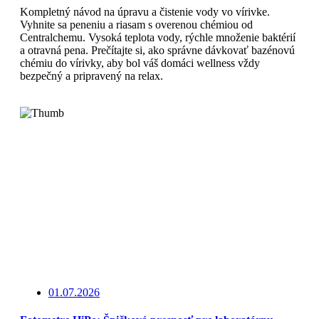
Kompletný návod na úpravu a čistenie vody vo vírivke.
Vyhnite sa peneniu a riasam s overenou chémiou od
Centralchemu. Vysoká teplota vody, rýchle množenie baktérií
a otravná pena. Prečítajte si, ako správne dávkovať bazénovú
chémiu do vírivky, aby bol váš domáci wellness vždy
bezpečný a pripravený na relax.
Čítajte viac
01.07.2026