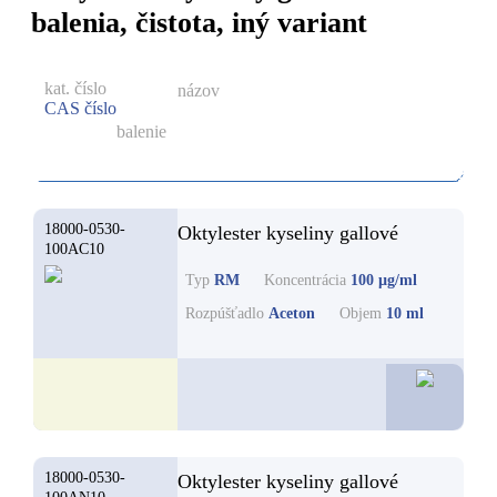
balenia, čistota, iný variant
kat. číslo
názov
CAS číslo
balenie
18000-0530-
Oktylester kyseliny gallové
100AC10
Typ
RM
Koncentrácia
100 µg/ml
Rozpúšťadlo
Aceton
Objem
10 ml
62,2
18000-0530-
Oktylester kyseliny gallové