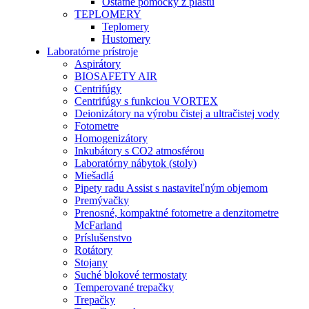
Ostatné pomôcky z plastu
TEPLOMERY
Teplomery
Hustomery
Laboratórne prístroje
Aspirátory
BIOSAFETY AIR
Centrifúgy
Centrifúgy s funkciou VORTEX
Deionizátory na výrobu čistej a ultračistej vody
Fotometre
Homogenizátory
Inkubátory s CO2 atmosférou
Laboratórny nábytok (stoly)
Miešadlá
Pipety radu Assist s nastaviteľným objemom
Premývačky
Prenosné, kompaktné fotometre a denzitometre
McFarland
Príslušenstvo
Rotátory
Stojany
Suché blokové termostaty
Temperované trepačky
Trepačky