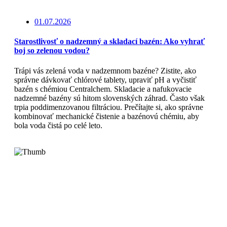
01.07.2026
Starostlivosť o nadzemný a skladací bazén: Ako vyhrať
boj so zelenou vodou?
Trápi vás zelená voda v nadzemnom bazéne? Zistite, ako
správne dávkovať chlórové tablety, upraviť pH a vyčistiť
bazén s chémiou Centralchem. Skladacie a nafukovacie
nadzemné bazény sú hitom slovenských záhrad. Často však
trpia poddimenzovanou filtráciou. Prečítajte si, ako správne
kombinovať mechanické čistenie a bazénovú chémiu, aby
bola voda čistá po celé leto.
Čítajte viac