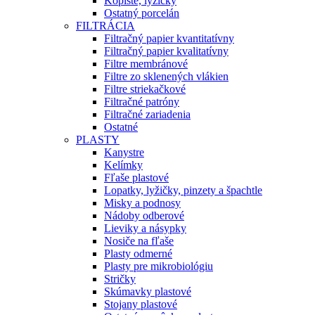
Kopiste, lyžičky
Ostatný porcelán
FILTRÁCIA
Filtračný papier kvantitatívny
Filtračný papier kvalitatívny
Filtre membránové
Filtre zo sklenených vlákien
Filtre striekačkové
Filtračné patróny
Filtračné zariadenia
Ostatné
PLASTY
Kanystre
Kelímky
Fľaše plastové
Lopatky, lyžičky, pinzety a špachtle
Misky a podnosy
Nádoby odberové
Lieviky a násypky
Nosiče na fľaše
Plasty odmerné
Plasty pre mikrobiológiu
Stričky
Skúmavky plastové
Stojany plastové