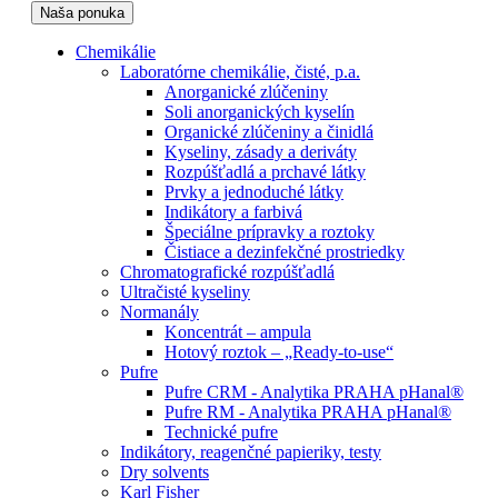
Naša ponuka
Chemikálie
Laboratórne chemikálie, čisté, p.a.
Anorganické zlúčeniny
Soli anorganických kyselín
Organické zlúčeniny a činidlá
Kyseliny, zásady a deriváty
Rozpúšťadlá a prchavé látky
Prvky a jednoduché látky
Indikátory a farbivá
Špeciálne prípravky a roztoky
Čistiace a dezinfekčné prostriedky
Chromatografické rozpúšťadlá
Ultračisté kyseliny
Normanály
Koncentrát – ampula
Hotový roztok – „Ready-to-use“
Pufre
Pufre CRM - Analytika PRAHA pHanal®
Pufre RM - Analytika PRAHA pHanal®
Technické pufre
Indikátory, reagenčné papieriky, testy
Dry solvents
Karl Fisher