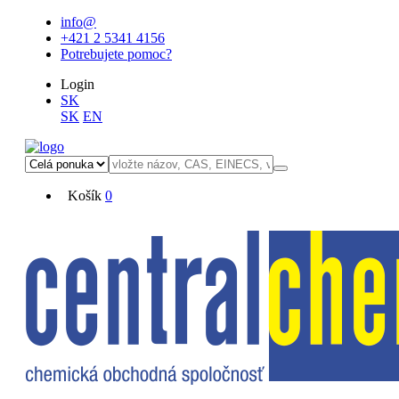
info@
+421 2 5341 4156
Potrebujete pomoc?
Login
SK
SK
EN
Košík
0