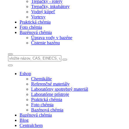
Trepačky - rolery
Trepačky, inkubátory
Vodný kúpeľ
Vortexy
Praktická chémia
Foto chémia
Bazénová chémia
Úprava vody v bazéne
Čistenie bazénu
Eshop
Chemikálie
Referenčné materiály
Laboratórny spotrebný materiál
Laboratórne prístroje
Praktická chémia
Foto chémia
Bazénová chémia
Bazénová chémia
Blog
Centralchem