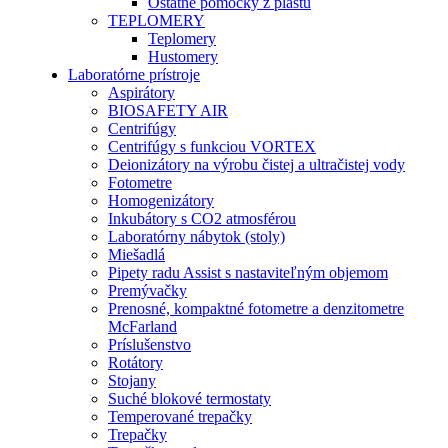
Ostatné pomôcky z plastu
TEPLOMERY
Teplomery
Hustomery
Laboratórne prístroje
Aspirátory
BIOSAFETY AIR
Centrifúgy
Centrifúgy s funkciou VORTEX
Deionizátory na výrobu čistej a ultračistej vody
Fotometre
Homogenizátory
Inkubátory s CO2 atmosférou
Laboratórny nábytok (stoly)
Miešadlá
Pipety radu Assist s nastaviteľným objemom
Premývačky
Prenosné, kompaktné fotometre a denzitometre
McFarland
Príslušenstvo
Rotátory
Stojany
Suché blokové termostaty
Temperované trepačky
Trepačky