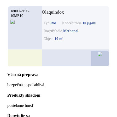
18000-2190-
Olaquindox
10ME10
Typ
RM
Koncentrácia
10 µg/ml
Rozpúšťadlo
Methanol
Objem
10 ml
40,2
Vlastná preprava
bezpečná a spoľahlivá
Produkty skladom
posielame hneď
Dopytujte sa