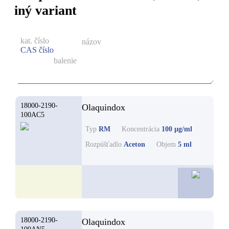
iný variant
kat. číslo
názov
CAS číslo
balenie
18000-2190-
Olaquindox
100AC5
Typ
RM
Koncentrácia
100 µg/ml
Rozpúšťadlo
Aceton
Objem
5 ml
56,1
18000-2190-
Olaquindox