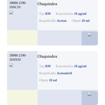
18000-2190-
Olaquindox
10AC10
Typ
RM
Koncentrácia
10 µg/ml
Rozpúšťadlo
Aceton
Objem
10 ml
40,2
18000-2190-
Olaquindox
10AN10
Typ
RM
Koncentrácia
10 µg/ml
Rozpúšťadlo
Acetonitril
Objem
10 ml
40,2