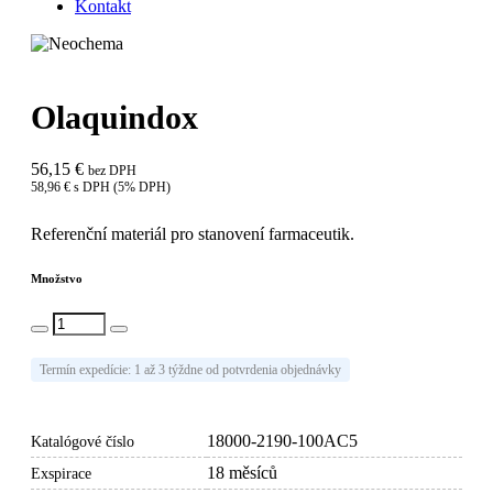
Kontakt
Olaquindox
56,15 €
bez DPH
58,96 € s DPH (5% DPH)
Referenční materiál pro stanovení farmaceutik.
Množstvo
Vlož do košíka
Termín expedície: 1 až 3 týždne od potvrdenia objednávky
18000-2190-100AC5
Katalógové číslo
18 měsíců
Exspirace