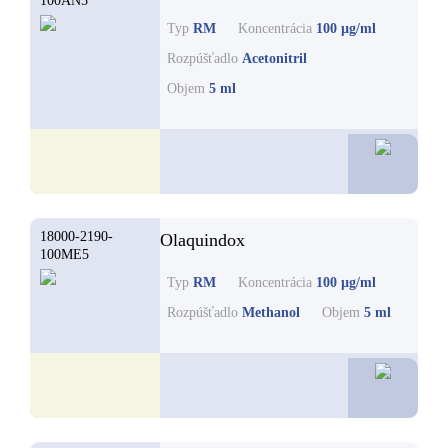
100AN5
Typ
RM
Koncentrácia
100 µg/ml
Rozpúšťadlo
Acetonitril
Objem
5 ml
56,1
18000-2190-
Olaquindox
100ME5
Typ
RM
Koncentrácia
100 µg/ml
Rozpúšťadlo
Methanol
Objem
5 ml
56,1