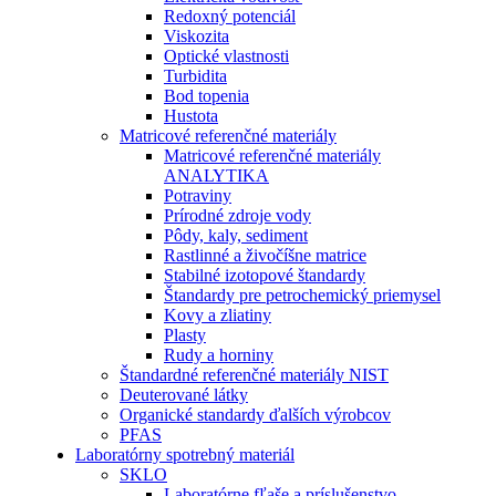
Redoxný potenciál
Viskozita
Optické vlastnosti
Turbidita
Bod topenia
Hustota
Matricové referenčné materiály
Matricové referenčné materiály
ANALYTIKA
Potraviny
Prírodné zdroje vody
Pôdy, kaly, sediment
Rastlinné a živočíšne matrice
Stabilné izotopové štandardy
Štandardy pre petrochemický priemysel
Kovy a zliatiny
Plasty
Rudy a horniny
Štandardné referenčné materiály NIST
Deuterované látky
Organické standardy ďalších výrobcov
PFAS
Laboratórny spotrebný materiál
SKLO
Laboratórne fľaše a príslušenstvo