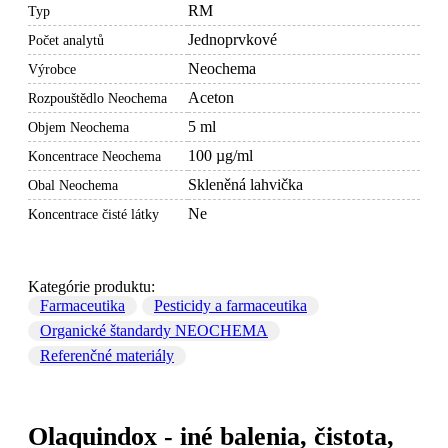
RM
Typ
Jednoprvkové
Počet analytů
Neochema
Výrobce
Aceton
Rozpouštědlo Neochema
5 ml
Objem Neochema
100 µg/ml
Koncentrace Neochema
Skleněná lahvička
Obal Neochema
Ne
Koncentrace čisté látky
Kategórie produktu:
Farmaceutika
Pesticidy a farmaceutika
Organické štandardy NEOCHEMA
Referenčné materiály
Olaquindox - iné balenia, čistota,