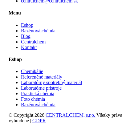
centralchem@centralchem.sk
Menu
Eshop
Bazénová chémia
Blog
Centralchem
Kontakt
Eshop
Chemikálie
Referenčné materiály
Laboratórny spotrebný materiál
Laboratórne prístroje
Praktická chémia
Foto chémia
Bazénová chémia
© Copyright 2026
CENTRALCHEM, s.r.o.
Všetky práva
vyhradené |
GDPR