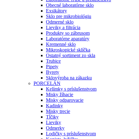
Obecné laboratórne sklo
Exsikátory
Sklo pre mikrobiológiu
Odmerné sklo
Lieviky a filtrácia
Produkty so zábrusom
Laboratórne aparatúry
Kremenné sklo
Mikroskopické sklíčka
Ostatný sortiment zo skla
Trubice
Pipety
Byrety
Sklovýroba na zákazku
PORCELÁN
Kelímky s príslušenstvom
Misky žíhacie
Misky odparovacie
Kadinky
Misky trecie
Tĺčiky
Lieviky
Odmerky
Lodičky s príslušenstvom