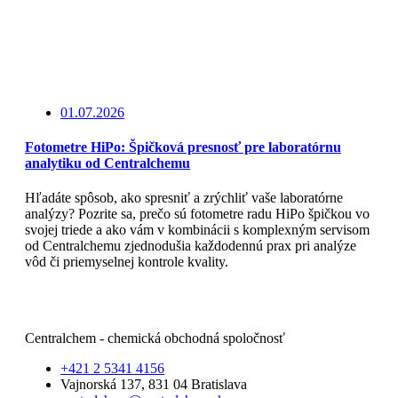
01.07.2026
Fotometre HiPo: Špičková presnosť pre laboratórnu
analytiku od Centralchemu
Hľadáte spôsob, ako spresniť a zrýchliť vaše laboratórne
analýzy? Pozrite sa, prečo sú fotometre radu HiPo špičkou vo
svojej triede a ako vám v kombinácii s komplexným servisom
od Centralchemu zjednodušia každodennú prax pri analýze
vôd či priemyselnej kontrole kvality.
Čítajte viac
Centralchem - chemická obchodná spoločnosť
+421 2 5341 4156
Vajnorská 137, 831 04 Bratislava