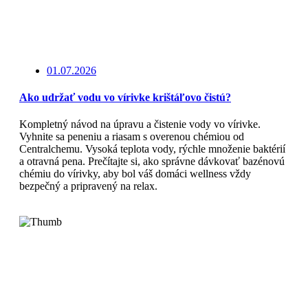
01.07.2026
Ako udržať vodu vo vírivke krištáľovo čistú?
Kompletný návod na úpravu a čistenie vody vo vírivke.
Vyhnite sa peneniu a riasam s overenou chémiou od
Centralchemu. Vysoká teplota vody, rýchle množenie baktérií
a otravná pena. Prečítajte si, ako správne dávkovať bazénovú
chémiu do vírivky, aby bol váš domáci wellness vždy
bezpečný a pripravený na relax.
Čítajte viac