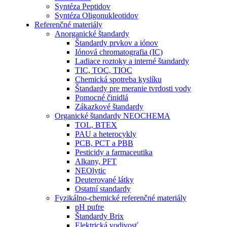
Syntéza Peptidov
Syntéza Oligonukleotidov
Referenčné materiály
Anorganické štandardy
Štandardy prvkov a iónov
Iónová chromatografia (IC)
Ladiace roztoky a interné štandardy
TIC, TOC, TIOC
Chemická spotreba kyslíku
Štandardy pre meranie tvrdosti vody
Pomocné činidlá
Zákazkové štandardy
Organické štandardy NEOCHEMA
TOL, BTEX
PAU a heterocykly
PCB, PCT a PBB
Pesticidy a farmaceutika
Alkany, PFT
NEOlytic
Deuterované látky
Ostatní standardy
Fyzikálno-chemické referenčné materiály
pH pufre
Štandardy Brix
Elektrická vodivosť