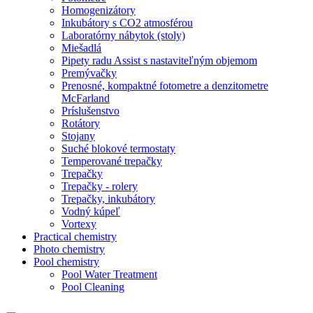
Homogenizátory
Inkubátory s CO2 atmosférou
Laboratórny nábytok (stoly)
Miešadlá
Pipety radu Assist s nastaviteľným objemom
Premývačky
Prenosné, kompaktné fotometre a denzitometre
McFarland
Príslušenstvo
Rotátory
Stojany
Suché blokové termostaty
Temperované trepačky
Trepačky
Trepačky - rolery
Trepačky, inkubátory
Vodný kúpeľ
Vortexy
Practical chemistry
Photo chemistry
Pool chemistry
Pool Water Treatment
Pool Cleaning