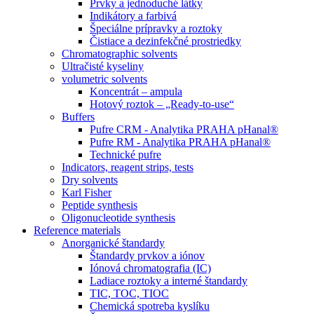
Prvky a jednoduché látky
Indikátory a farbivá
Špeciálne prípravky a roztoky
Čistiace a dezinfekčné prostriedky
Chromatographic solvents
Ultračisté kyseliny
volumetric solvents
Koncentrát – ampula
Hotový roztok – „Ready-to-use“
Buffers
Pufre CRM - Analytika PRAHA pHanal®
Pufre RM - Analytika PRAHA pHanal®
Technické pufre
Indicators, reagent strips, tests
Dry solvents
Karl Fisher
Peptide synthesis
Oligonucleotide synthesis
Reference materials
Anorganické štandardy
Štandardy prvkov a iónov
Iónová chromatografia (IC)
Ladiace roztoky a interné štandardy
TIC, TOC, TIOC
Chemická spotreba kyslíku