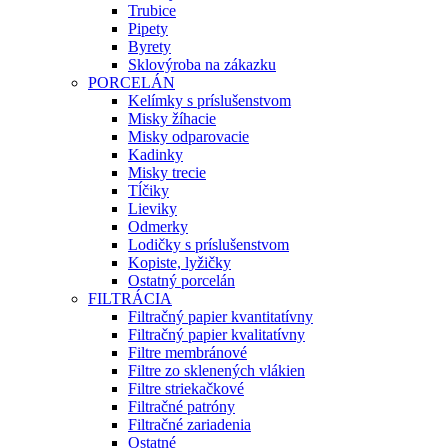
Trubice
Pipety
Byrety
Sklovýroba na zákazku
PORCELÁN
Kelímky s príslušenstvom
Misky žíhacie
Misky odparovacie
Kadinky
Misky trecie
Tĺčiky
Lieviky
Odmerky
Lodičky s príslušenstvom
Kopiste, lyžičky
Ostatný porcelán
FILTRÁCIA
Filtračný papier kvantitatívny
Filtračný papier kvalitatívny
Filtre membránové
Filtre zo sklenených vlákien
Filtre striekačkové
Filtračné patróny
Filtračné zariadenia
Ostatné