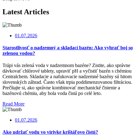
Latest Articles
01.07.2026
Starostlivosť o nadzemný a skladací bazén: Ako vyhrať boj so
zelenou vodou?
Trápi vás zelená voda v nadzemnom bazéne? Zistite, ako správne
dávkovať chlórové tablety, upraviť pH a vyčistiť bazén s chémiou
Centralchem. Skladacie a nafukovacie nadzemné bazény sú hitom
slovenských záhrad. Často však trpia poddimenzovanou filtráciou.
Prečítajte si, ako správne kombinovať mechanické čistenie a
bazénovú chémiu, aby bola voda čistá po celé leto.
Read More
01.07.2026
Ako udržať vodu vo vírivke krištáľovo čistú?