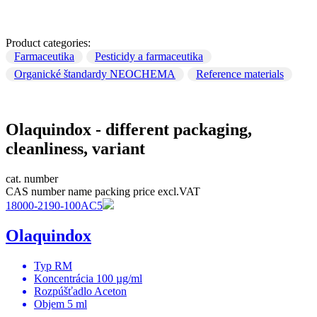
Product categories:
Farmaceutika
Pesticidy a farmaceutika
Organické štandardy NEOCHEMA
Reference materials
Olaquindox - different packaging,
cleanliness, variant
cat. number
CAS number
name
packing
price excl.VAT
18000-2190-100AC5
Olaquindox
Typ
RM
Koncentrácia
100 µg/ml
Rozpúšťadlo
Aceton
Objem
5 ml