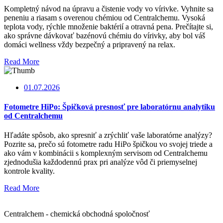
Kompletný návod na úpravu a čistenie vody vo vírivke. Vyhnite sa
peneniu a riasam s overenou chémiou od Centralchemu. Vysoká
teplota vody, rýchle množenie baktérií a otravná pena. Prečítajte si,
ako správne dávkovať bazénovú chémiu do vírivky, aby bol váš
domáci wellness vždy bezpečný a pripravený na relax.
Read More
01.07.2026
Fotometre HiPo: Špičková presnosť pre laboratórnu analytiku
od Centralchemu
Hľadáte spôsob, ako spresniť a zrýchliť vaše laboratórne analýzy?
Pozrite sa, prečo sú fotometre radu HiPo špičkou vo svojej triede a
ako vám v kombinácii s komplexným servisom od Centralchemu
zjednodušia každodennú prax pri analýze vôd či priemyselnej
kontrole kvality.
Read More
Centralchem - chemická obchodná spoločnosť