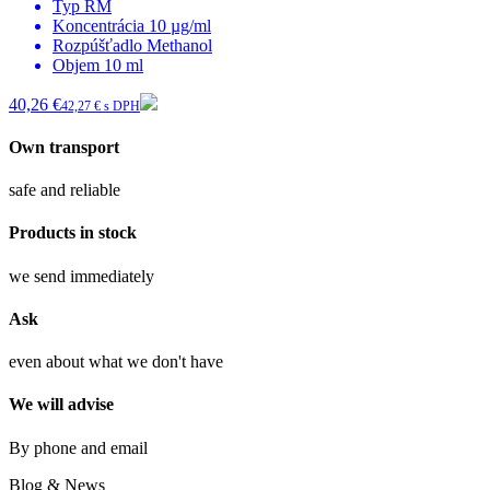
Typ
RM
Koncentrácia
10 µg/ml
Rozpúšťadlo
Methanol
Objem
10 ml
40,26 €
42,27 € s DPH
Own transport
safe and reliable
Products in stock
we send immediately
Ask
even about what we don't have
We will advise
By phone and email
Blog & News