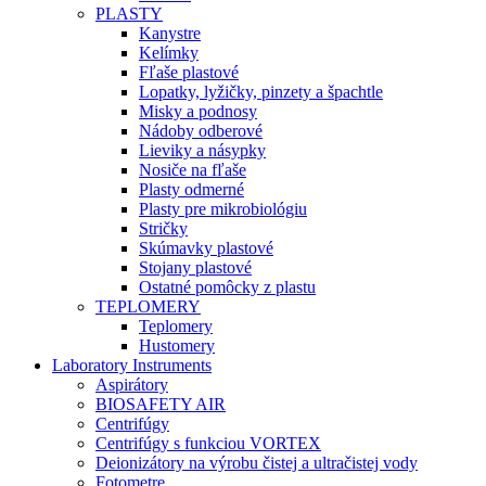
PLASTY
Kanystre
Kelímky
Fľaše plastové
Lopatky, lyžičky, pinzety a špachtle
Misky a podnosy
Nádoby odberové
Lieviky a násypky
Nosiče na fľaše
Plasty odmerné
Plasty pre mikrobiológiu
Stričky
Skúmavky plastové
Stojany plastové
Ostatné pomôcky z plastu
TEPLOMERY
Teplomery
Hustomery
Laboratory Instruments
Aspirátory
BIOSAFETY AIR
Centrifúgy
Centrifúgy s funkciou VORTEX
Deionizátory na výrobu čistej a ultračistej vody
Fotometre