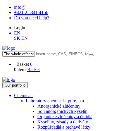
info@
+421 2 5341 4156
Do you need help?
Login
EN
SK
EN
Basket
0
0 items
Basket
Our portfolio
Chemicals
Laboratory chemicals, pure, p.a.
Anorganické zlúčeniny
Soli anorganických kyselín
Organické zlúčeniny a činidlá
Kyseliny, zásady a deriváty
Rozpúšťadlá a prchavé látky