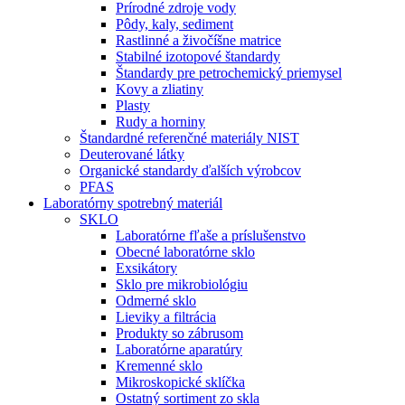
Prírodné zdroje vody
Pôdy, kaly, sediment
Rastlinné a živočíšne matrice
Stabilné izotopové štandardy
Štandardy pre petrochemický priemysel
Kovy a zliatiny
Plasty
Rudy a horniny
Štandardné referenčné materiály NIST
Deuterované látky
Organické standardy ďalších výrobcov
PFAS
Laboratórny spotrebný materiál
SKLO
Laboratórne fľaše a príslušenstvo
Obecné laboratórne sklo
Exsikátory
Sklo pre mikrobiológiu
Odmerné sklo
Lieviky a filtrácia
Produkty so zábrusom
Laboratórne aparatúry
Kremenné sklo
Mikroskopické sklíčka
Ostatný sortiment zo skla