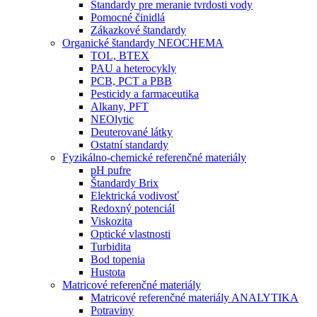
Štandardy pre meranie tvrdosti vody
Pomocné činidlá
Zákazkové štandardy
Organické štandardy NEOCHEMA
TOL, BTEX
PAU a heterocykly
PCB, PCT a PBB
Pesticidy a farmaceutika
Alkany, PFT
NEOlytic
Deuterované látky
Ostatní standardy
Fyzikálno-chemické referenčné materiály
pH pufre
Štandardy Brix
Elektrická vodivosť
Redoxný potenciál
Viskozita
Optické vlastnosti
Turbidita
Bod topenia
Hustota
Matricové referenčné materiály
Matricové referenčné materiály ANALYTIKA
Potraviny