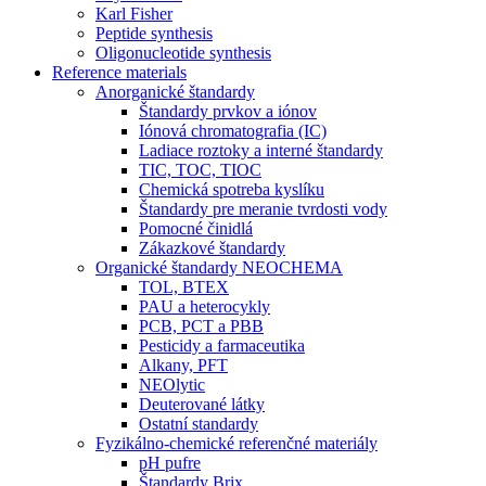
Karl Fisher
Peptide synthesis
Oligonucleotide synthesis
Reference materials
Anorganické štandardy
Štandardy prvkov a iónov
Iónová chromatografia (IC)
Ladiace roztoky a interné štandardy
TIC, TOC, TIOC
Chemická spotreba kyslíku
Štandardy pre meranie tvrdosti vody
Pomocné činidlá
Zákazkové štandardy
Organické štandardy NEOCHEMA
TOL, BTEX
PAU a heterocykly
PCB, PCT a PBB
Pesticidy a farmaceutika
Alkany, PFT
NEOlytic
Deuterované látky
Ostatní standardy
Fyzikálno-chemické referenčné materiály
pH pufre
Štandardy Brix