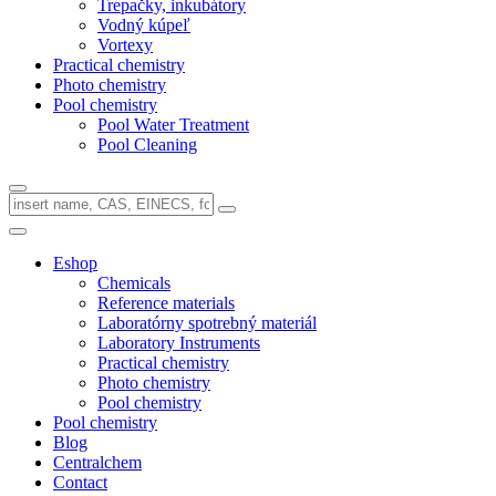
Trepačky, inkubátory
Vodný kúpeľ
Vortexy
Practical chemistry
Photo chemistry
Pool chemistry
Pool Water Treatment
Pool Cleaning
Eshop
Chemicals
Reference materials
Laboratórny spotrebný materiál
Laboratory Instruments
Practical chemistry
Photo chemistry
Pool chemistry
Pool chemistry
Blog
Centralchem
Contact