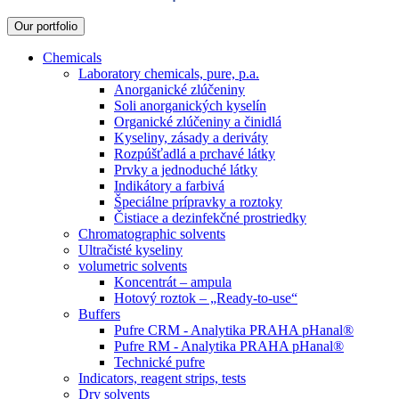
Our portfolio
Chemicals
Laboratory chemicals, pure, p.a.
Anorganické zlúčeniny
Soli anorganických kyselín
Organické zlúčeniny a činidlá
Kyseliny, zásady a deriváty
Rozpúšťadlá a prchavé látky
Prvky a jednoduché látky
Indikátory a farbivá
Špeciálne prípravky a roztoky
Čistiace a dezinfekčné prostriedky
Chromatographic solvents
Ultračisté kyseliny
volumetric solvents
Koncentrát – ampula
Hotový roztok – „Ready-to-use“
Buffers
Pufre CRM - Analytika PRAHA pHanal®
Pufre RM - Analytika PRAHA pHanal®
Technické pufre
Indicators, reagent strips, tests
Dry solvents