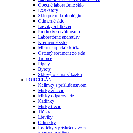
Obecné laboratórne sklo
Exsikátory
Sklo pre mikrobiológiu
Odmerné sklo
Lieviky a filtrácia
Produkty so zábrusom
Laboratórne aparatúry
Kremenné sklo
Mikroskopické sklíčka
Ostatný sortiment zo skla
Trubice
Pipety
Byrety
Sklovýroba na zákazku
PORCELÁN
Kelímky s príslušenstvom
Misky žíhacie
Misky odparovacie
Kadinky
Misky trecie
Tĺčiky
Lieviky
Odmerky
Lodičky s príslušenstvom