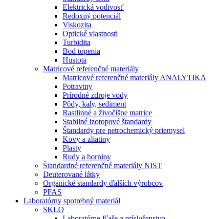
Elektrická vodivosť
Redoxný potenciál
Viskozita
Optické vlastnosti
Turbidita
Bod topenia
Hustota
Matricové referenčné materiály
Matricové referenčné materiály ANALYTIKA
Potraviny
Prírodné zdroje vody
Pôdy, kaly, sediment
Rastlinné a živočíšne matrice
Stabilné izotopové štandardy
Štandardy pre petrochemický priemysel
Kovy a zliatiny
Plasty
Rudy a horniny
Štandardné referenčné materiály NIST
Deuterované látky
Organické standardy ďalších výrobcov
PFAS
Laboratórny spotrebný materiál
SKLO
Laboratórne fľaše a príslušenstvo