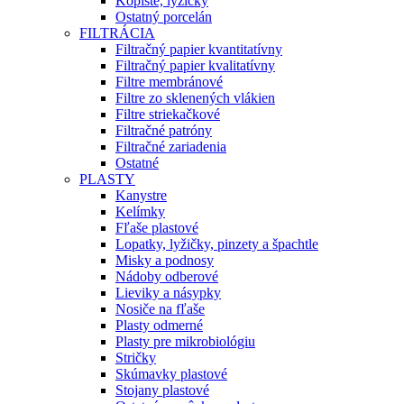
Kopiste, lyžičky
Ostatný porcelán
FILTRÁCIA
Filtračný papier kvantitatívny
Filtračný papier kvalitatívny
Filtre membránové
Filtre zo sklenených vlákien
Filtre striekačkové
Filtračné patróny
Filtračné zariadenia
Ostatné
PLASTY
Kanystre
Kelímky
Fľaše plastové
Lopatky, lyžičky, pinzety a špachtle
Misky a podnosy
Nádoby odberové
Lieviky a násypky
Nosiče na fľaše
Plasty odmerné
Plasty pre mikrobiológiu
Stričky
Skúmavky plastové
Stojany plastové