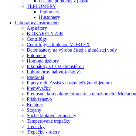
Ostatné pomôcky z plastu
TEPLOMERY
Teplomery
Hustomery
Laboratory Instruments
Aspirátory
BIOSAFETY AIR
Centrifúgy
Centrifúgy s funkciou VORTEX
Deionizátory na výrobu čistej a ultračistej vody
Fotometre
Homogenizátory
Inkubátory s CO2 atmosférou
Laboratórny nábytok (stoly)
Miešadlá
Pipety radu Assist s nastaviteľným objemom
Premývačky
Prenosné, kompaktné fotometre a denzitometre McFarla
Príslušenstvo
Rotátory
Stojany
Suché blokové termostaty
Temperované trepačky
Trepačky
Trepačky - rolery