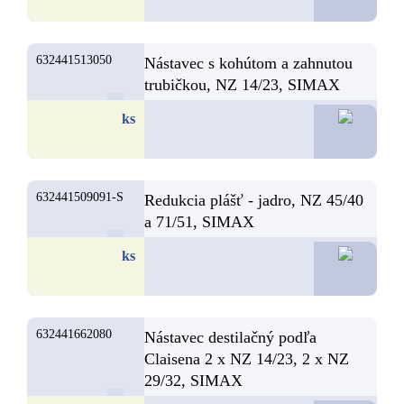
632441513050
Nástavec s kohútom a zahnutou
trubičkou, NZ 14/23, SIMAX
46,1
ks
632441509091-S
Redukcia plášť - jadro, NZ 45/40
a 71/51, SIMAX
46,0
ks
632441662080
Nástavec destilačný podľa
Claisena 2 x NZ 14/23, 2 x NZ
29/32, SIMAX