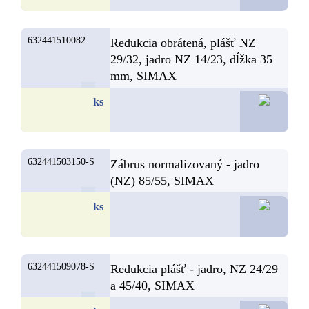
632441510082
Redukcia obrátená, plášť NZ
29/32, jadro NZ 14/23, dĺžka 35
mm, SIMAX
15,8
ks
632441503150-S
Zábrus normalizovaný - jadro
(NZ) 85/55, SIMAX
15,6
ks
632441509078-S
Redukcia plášť - jadro, NZ 24/29
a 45/40, SIMAX