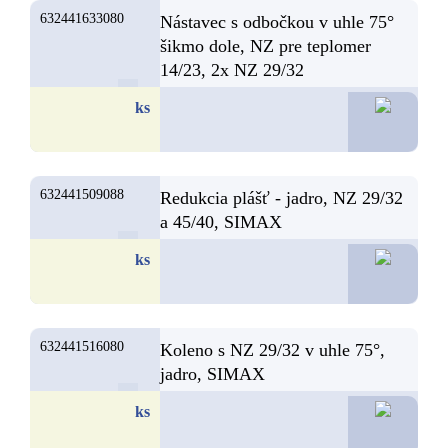
632441633080
Nástavec s odbočkou v uhle 75°
šikmo dole, NZ pre teplomer
14/23, 2x NZ 29/32
26,9
ks
632441509088
Redukcia plášť - jadro, NZ 29/32
a 45/40, SIMAX
23,5
ks
632441516080
Koleno s NZ 29/32 v uhle 75°,
jadro, SIMAX
19,9
ks