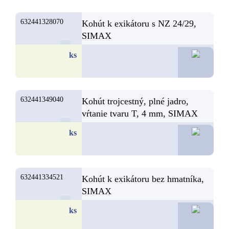
632441328070
Kohút k exikátoru s NZ 24/29,
SIMAX
68,7
ks
632441349040
Kohút trojcestný, plné jadro,
vŕtanie tvaru T, 4 mm, SIMAX
65,9
ks
632441334521
Kohút k exikátoru bez hmatníka,
SIMAX
65,8
ks