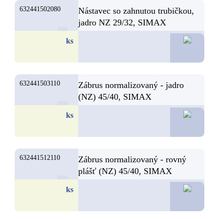
632441502080
Nástavec so zahnutou trubičkou,
jadro NZ 29/32, SIMAX
11,5
ks
632441503110
Zábrus normalizovaný - jadro
(NZ) 45/40, SIMAX
11,4
ks
632441512110
Zábrus normalizovaný - rovný
plášť (NZ) 45/40, SIMAX
10,3
ks