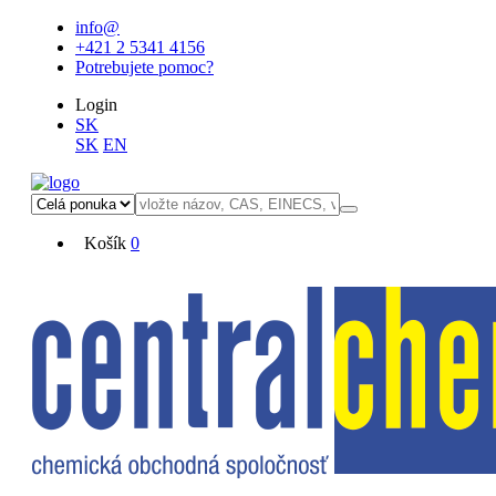
info@
+421 2 5341 4156
Potrebujete pomoc?
Login
SK
SK
EN
Košík
0