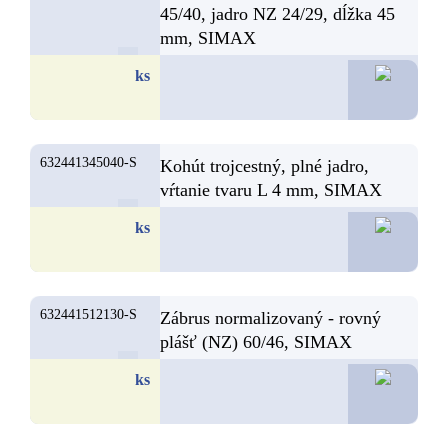
45/40, jadro NZ 24/29, dĺžka 45
mm, SIMAX
34,3
ks
632441345040-S
Kohút trojcestný, plné jadro,
vŕtanie tvaru L 4 mm, SIMAX
31,1
ks
632441512130-S
Zábrus normalizovaný - rovný
plášť (NZ) 60/46, SIMAX
27,1
ks