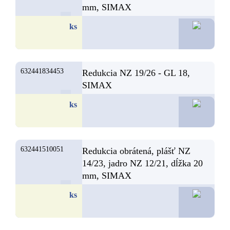
mm, SIMAX
12,3
ks
632441834453
Redukcia NZ 19/26 - GL 18,
SIMAX
12,2
ks
632441510051
Redukcia obrátená, plášť NZ
14/23, jadro NZ 12/21, dĺžka 20
mm, SIMAX
12,1
ks