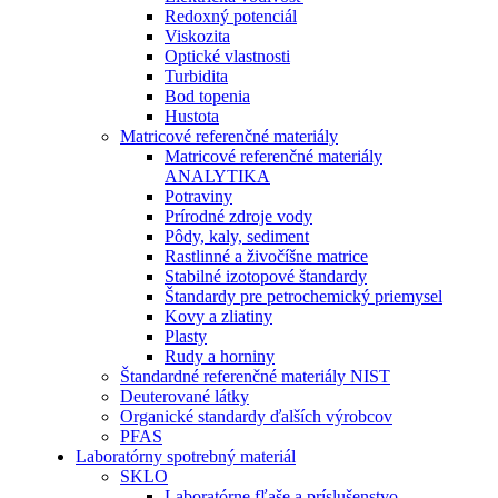
Redoxný potenciál
Viskozita
Optické vlastnosti
Turbidita
Bod topenia
Hustota
Matricové referenčné materiály
Matricové referenčné materiály
ANALYTIKA
Potraviny
Prírodné zdroje vody
Pôdy, kaly, sediment
Rastlinné a živočíšne matrice
Stabilné izotopové štandardy
Štandardy pre petrochemický priemysel
Kovy a zliatiny
Plasty
Rudy a horniny
Štandardné referenčné materiály NIST
Deuterované látky
Organické standardy ďalších výrobcov
PFAS
Laboratórny spotrebný materiál
SKLO
Laboratórne fľaše a príslušenstvo