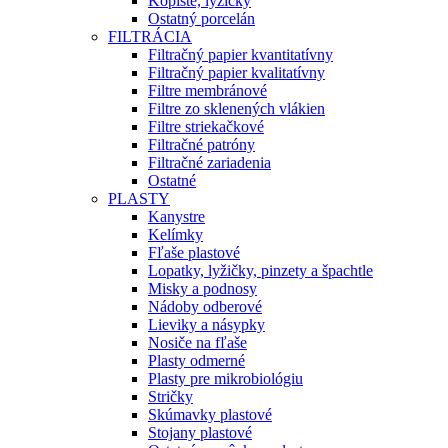
Kopiste, lyžičky
Ostatný porcelán
FILTRÁCIA
Filtračný papier kvantitatívny
Filtračný papier kvalitatívny
Filtre membránové
Filtre zo sklenených vlákien
Filtre striekačkové
Filtračné patróny
Filtračné zariadenia
Ostatné
PLASTY
Kanystre
Kelímky
Fľaše plastové
Lopatky, lyžičky, pinzety a špachtle
Misky a podnosy
Nádoby odberové
Lieviky a násypky
Nosiče na fľaše
Plasty odmerné
Plasty pre mikrobiológiu
Stričky
Skúmavky plastové
Stojany plastové