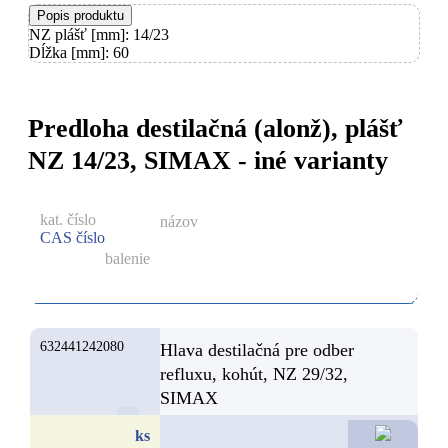
Popis produktu
NZ plášť [mm]: 14/23
Dĺžka [mm]: 60
Predloha destilačná (alonž), plášť
NZ 14/23, SIMAX - iné varianty
kat. číslo
názov
CAS číslo
balenie
632441242080
Hlava destilačná pre odber
refluxu, kohút, NZ 29/32,
SIMAX
465,60
ks