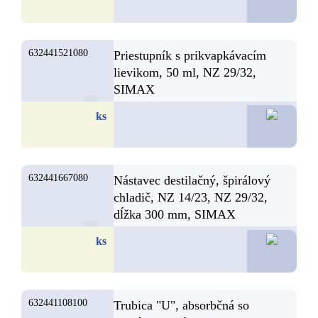
632441521080
Priestupník s prikvapkávacím
lievikom, 50 ml, NZ 29/32,
SIMAX
186,25
ks
632441667080
Nástavec destilačný, špirálový
chladič, NZ 14/23, NZ 29/32,
dĺžka 300 mm, SIMAX
121,51
ks
632441108100
Trubica "U", absorbčná so