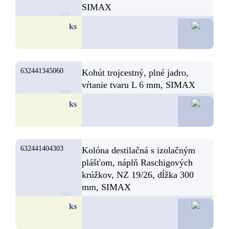
SIMAX
88,79
ks
632441345060
Kohút trojcestný, plné jadro,
vŕtanie tvaru L 6 mm, SIMAX
73,3
ks
632441404303
Kolóna destilačná s izolačným
plášťom, náplň Raschigových
krúžkov, NZ 19/26, dĺžka 300
mm, SIMAX
72,2
ks