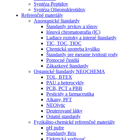
Syntéza Peptidov
Syntéza Oligonukleotidov
Referenčné materiály
Anorganické štandardy
Štandardy prvkov a iónov
Iónová chromatografia (IC)
Ladiace roztoky a interné štandardy
TIC, TOC, TIOC
Chemická spotreba kyslíku
Štandardy pre meranie tvrdosti vody
Pomocné činidlá
Zákazkové štandardy
Organické štandardy NEOCHEMA
TOL, BTEX
PAU a heterocykly
PCB, PCT a PBB
Pesticidy a farmaceutika
Alkany, PFT
NEOlytic
Deuterované látky
Ostatní standardy
Fyzikálno-chemické referenčné materiály
pH pufre
Štandardy Brix
Elektrická vodivosť