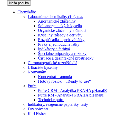
Naša ponuka
Chemikálie
Laboratórne chemikálie, čisté, p.a.
Anorganické zlúčeniny
Soli anorganických kyselín
Organické zlúčeniny a činidlá
Kyseliny, zásady a deriváty
Rozpúšťadlá a prchavé látky
Prvky a jednoduché látky
Indikátory a farbivá
Špeciálne prípravky a roztoky
Čistiace a dezinfekčné prostriedky
Chromatografické rozpúšťadlá
Ultračisté kyseliny
Normanály
Koncentrát – ampula
Hotový roztok – „Ready-to-use“
Pufre
Pufre CRM - Analytika PRAHA pHanal®
Pufre RM - Analytika PRAHA pHanal®
Technické pufre
Indikátory, reagenčné papieriky, testy
Dry solvents
Karl Fisher