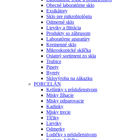
Obecné laboratórne sklo
Exsikátory
Sklo pre mikrobiológiu
Odmerné sklo
Lieviky a filtrácia
Produkty so zábrusom
Laboratórne aparatúry
Kremenné sklo
Mikroskopické sklíčka
Ostatný sortiment zo skla
Trubice
Pipety
Byrety
Sklovýroba na zákazku
PORCELÁN
Kelímky s príslušenstvom
Misky žíhacie
Misky odparovacie
Kadinky
Misky trecie
Tĺčiky
Lieviky
Odmerky
Lodičky s príslušenstvom