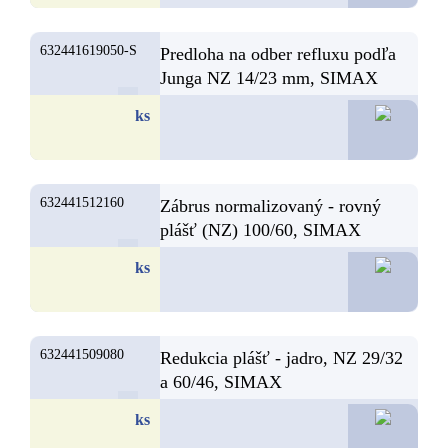
632441619050-S
Predloha na odber refluxu podľa
Junga NZ 14/23 mm, SIMAX
61,3
ks
632441512160
Zábrus normalizovaný - rovný
plášť (NZ) 100/60, SIMAX
54,8
ks
632441509080
Redukcia plášť - jadro, NZ 29/32
a 60/46, SIMAX
53,7
ks