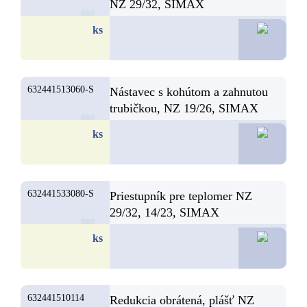
NZ 29/32, SIMAX
36,6
ks
632441513060-S
Nástavec s kohútom a zahnutou
trubičkou, NZ 19/26, SIMAX
36,5
ks
632441533080-S
Priestupník pre teplomer NZ
29/32, 14/23, SIMAX
35,8
ks
632441510114
Redukcia obrátená, plášť NZ