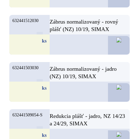
632441512030
Zábrus normalizovaný - rovný
plášť (NZ) 10/19, SIMAX
7,
ks
632441503030
Zábrus normalizovaný - jadro
(NZ) 10/19, SIMAX
7,
ks
632441509054-S
Redukcia plášť - jadro, NZ 14/23
a 24/29, SIMAX
7,
ks