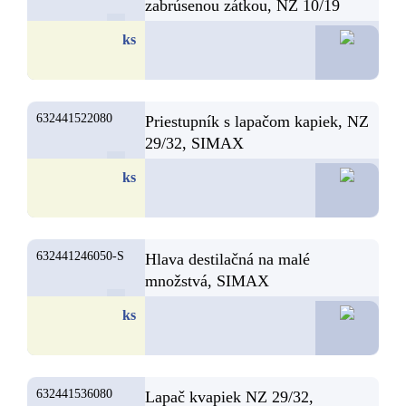
zabrúsenou zátkou, NZ 10/19
113,10
ks
632441522080
Priestupník s lapačom kapiek, NZ
29/32, SIMAX
93,68
ks
632441246050-S
Hlava destilačná na malé
množstvá, SIMAX
90,09
ks
632441536080
Lapač kvapiek NZ 29/32,