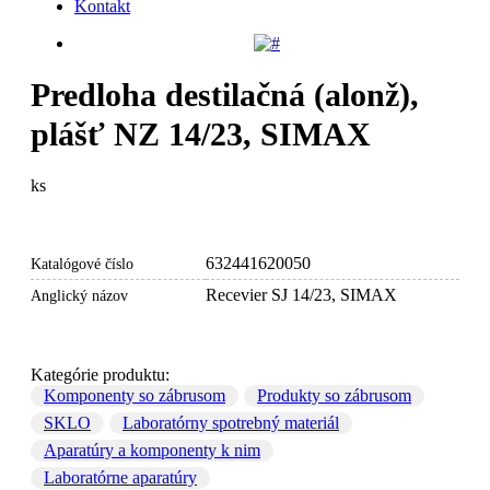
Kontakt
Predloha destilačná (alonž),
plášť NZ 14/23, SIMAX
ks
Vyžiadajte si cenovú ponuku
632441620050
Katalógové číslo
Recevier SJ 14/23, SIMAX
Anglický názov
Kategórie produktu:
Komponenty so zábrusom
Produkty so zábrusom
SKLO
Laboratórny spotrebný materiál
Aparatúry a komponenty k nim
Laboratórne aparatúry