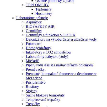
Ostatné pomôcky z plastu
TEPLOMERY
Teplomery
Hustomery
Laboratórne prístroje
Aspirátory
BIOSAFETY AIR
Centrifúgy
Centrifúgy s funkciou VORTEX
Deionizátory na výrobu čistej a ultračistej vody
Fotometre
Homogenizátory
Inkubátory s CO2 atmosférou
Laboratórny nábytok (stoly)
Miešadlá
Pipety radu Assist s nastaviteľným objemom
Premývačky
Prenosné, kompaktné fotometre a denzitometre
McFarland
Príslušenstvo
Rotátory
Stojany
Suché blokové termostaty
Temperované trepačky
Trepačky