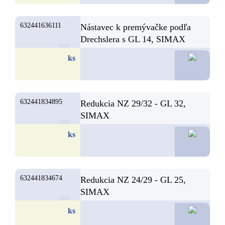
632441636111
Nástavec k premývačke podľa
Drechslera s GL 14, SIMAX
19,5
ks
632441834895
Redukcia NZ 29/32 - GL 32,
SIMAX
18,5
ks
632441834674
Redukcia NZ 24/29 - GL 25,
SIMAX
17,0
ks