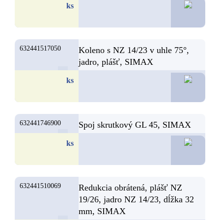
14,2
ks
632441517050
Koleno s NZ 14/23 v uhle 75°,
jadro, plášť, SIMAX
13,8
ks
632441746900
Spoj skrutkový GL 45, SIMAX
13,3
ks
632441510069
Redukcia obrátená, plášť NZ
19/26, jadro NZ 14/23, dĺžka 32
mm, SIMAX