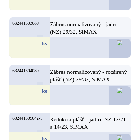
632441503080
Zábrus normalizovaný - jadro
(NZ) 29/32, SIMAX
6,
ks
632441504080
Zábrus normalizovaný - rozšírený
plášť (NZ) 29/32, SIMAX
6,
ks
632441509042-S
Redukcia plášť - jadro, NZ 12/21
a 14/23, SIMAX
6,
ks