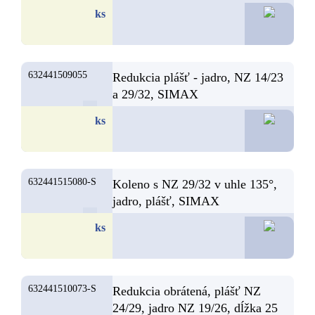
12,6
ks
632441509055
Redukcia plášť - jadro, NZ 14/23
a 29/32, SIMAX
12,5
ks
632441515080-S
Koleno s NZ 29/32 v uhle 135°,
jadro, plášť, SIMAX
12,5
ks
632441510073-S
Redukcia obrátená, plášť NZ
24/29, jadro NZ 19/26, dĺžka 25