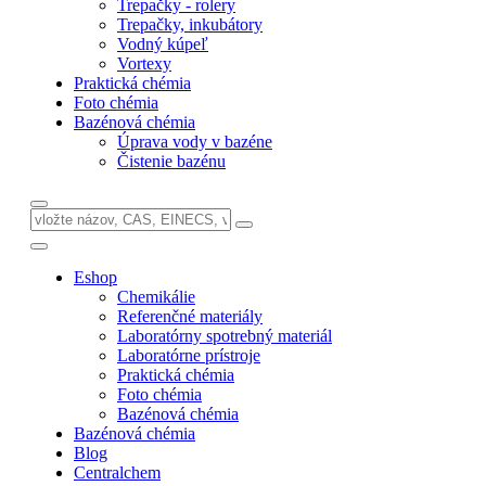
Trepačky - rolery
Trepačky, inkubátory
Vodný kúpeľ
Vortexy
Praktická chémia
Foto chémia
Bazénová chémia
Úprava vody v bazéne
Čistenie bazénu
Eshop
Chemikálie
Referenčné materiály
Laboratórny spotrebný materiál
Laboratórne prístroje
Praktická chémia
Foto chémia
Bazénová chémia
Bazénová chémia
Blog
Centralchem