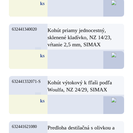
42,2
ks
632441340020
Kohút priamy jednocestný,
sklenené kladívko, NZ 14/23,
vŕtanie 2,5 mm, SIMAX
42,1
ks
632441332071-S
Kohút výtokový k fľaši podľa
Woulfa, NZ 24/29, SIMAX
36,8
ks
632441621080
Predloha destilačná s olivkou a