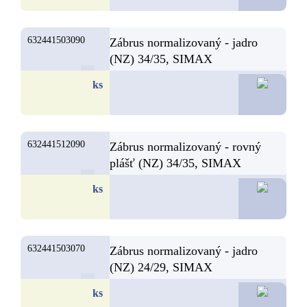
632441503090
Zábrus normalizovaný - jadro
(NZ) 34/35, SIMAX
8,2
ks
632441512090
Zábrus normalizovaný - rovný
plášť (NZ) 34/35, SIMAX
8,1
ks
632441503070
Zábrus normalizovaný - jadro
(NZ) 24/29, SIMAX
7,
ks