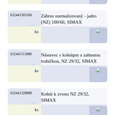
632441503160
Zábrus normalizovaný - jadro
(NZ) 100/60, SIMAX
53,2
ks
632441513080
Nástavec s kohútpm a zahnutou
trubičkou, NZ 29/32, SIMAX
51,3
ks
632441328080
Kohút k zvonu NZ 29/32,
SIMAX
50,3
ks