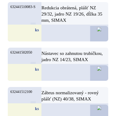
632441510083-S
Redukcia obrátená, plášť NZ
29/32, jadro NZ 19/26, dĺžka 35
mm, SIMAX
9,8
ks
632441502050
Nástavec so zahnutou trubičkou,
jadro NZ 14/23, SIMAX
9,4
ks
632441512100
Zábrus normalizovaný - rovný
plášť (NZ) 40/38, SIMAX
9,1
ks