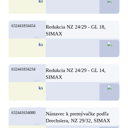
15,2
ks
632441834454
Redukcia NZ 24/29 - GL 18,
SIMAX
14,5
ks
632441834234
Redukcia NZ 24/29 - GL 14,
SIMAX
14,5
ks
632441634080
Nástavec k premývačke podľa
Drechslera, NZ 29/32, SIMAX