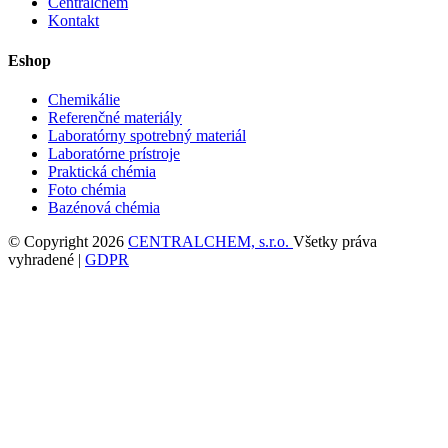
Centralchem
Kontakt
Eshop
Chemikálie
Referenčné materiály
Laboratórny spotrebný materiál
Laboratórne prístroje
Praktická chémia
Foto chémia
Bazénová chémia
© Copyright 2026
CENTRALCHEM, s.r.o.
Všetky práva
vyhradené |
GDPR