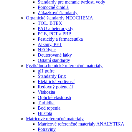
Štandardy pre meranie tvrdosti vody
Pomocné činidlá
Zákazkové štandardy
Organické štandardy NEOCHEMA
TOL, BTEX
PAU a heterocykly
PCB, PCT a PBB
Pesticidy a farmaceutika
Alkany, PFT
NEOlytic
Deuterované látky
Ostatní standardy
Fyzikálno-chemické referenčné materiály
pH pufre
Štandardy Brix
Elektrická vodivosť
Redoxný potenciál
Viskozita
Optické vlastnosti
Turbidita
Bod topenia
Hustota
Matricové referenčné materiály
Matricové referenčné materiály ANALYTIKA
Potraviny