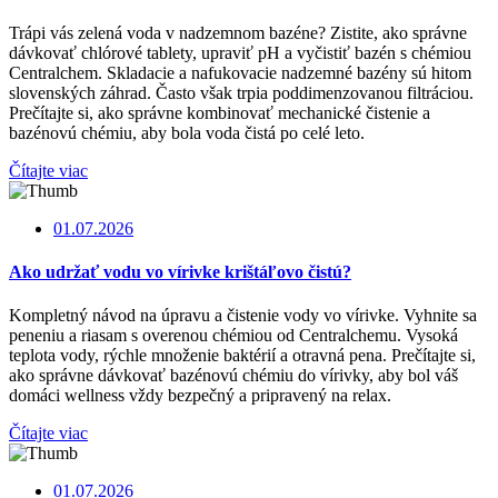
Trápi vás zelená voda v nadzemnom bazéne? Zistite, ako správne
dávkovať chlórové tablety, upraviť pH a vyčistiť bazén s chémiou
Centralchem. Skladacie a nafukovacie nadzemné bazény sú hitom
slovenských záhrad. Často však trpia poddimenzovanou filtráciou.
Prečítajte si, ako správne kombinovať mechanické čistenie a
bazénovú chémiu, aby bola voda čistá po celé leto.
Čítajte viac
01.07.2026
Ako udržať vodu vo vírivke krištáľovo čistú?
Kompletný návod na úpravu a čistenie vody vo vírivke. Vyhnite sa
peneniu a riasam s overenou chémiou od Centralchemu. Vysoká
teplota vody, rýchle množenie baktérií a otravná pena. Prečítajte si,
ako správne dávkovať bazénovú chémiu do vírivky, aby bol váš
domáci wellness vždy bezpečný a pripravený na relax.
Čítajte viac
01.07.2026