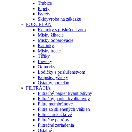
Trubice
Pipety
Byrety
Sklovýroba na zákazku
PORCELÁN
Kelímky s príslušenstvom
Misky žíhacie
Misky odparovacie
Kadinky
Misky trecie
Tĺčiky
Lieviky
Odmerky
Lodičky s príslušenstvom
Kopiste, lyžičky
Ostatný porcelán
FILTRÁCIA
Filtračný papier kvantitatívny
Filtračný papier kvalitatívny
Filtre membránové
Filtre zo sklenených vlákien
Filtre striekačkové
Filtračné patróny
Filtračné zariadenia
Ostatné