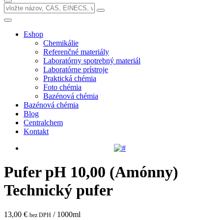
Eshop
Chemikálie
Referenčné materiály
Laboratórny spotrebný materiál
Laboratórne prístroje
Praktická chémia
Foto chémia
Bazénová chémia
Bazénová chémia
Blog
Centralchem
Kontakt
Pufer pH 10,00 (Amónny)
Technický pufer
13,00 €
/ 1000ml
bez DPH