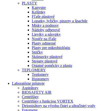
PLASTY
Kanystre
Kelímky
Fľaše plastové
Lopatky, lyžičky, pinzety a špachtle
Misky a podnosy
Nádoby odberové
Lieviky a násypky
Nosiče na fľaše
Plasty odmerné
Plasty pre mikrobiológiu
Stričky
Skúmavky plastové
Stojany plastové
Ostatné pomôcky z plastu
TEPLOMERY
Teplomery
Hustomery
Laboratórne prístroje
Aspirátory
BIOSAFETY AIR
Centrifúgy
Centrifúgy s funkciou VORTEX
Deionizátory na výrobu čistej a ultračistej vody
Fotometre