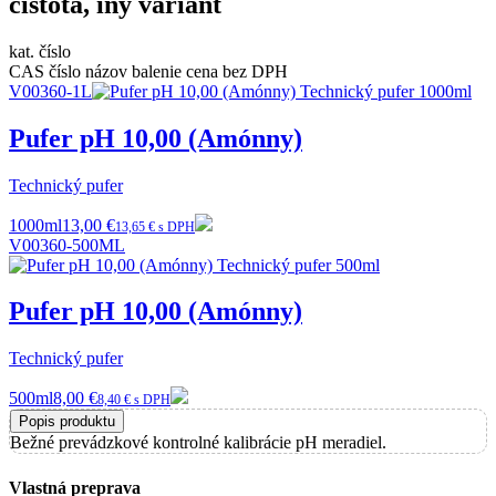
čistota, iný variant
kat. číslo
CAS číslo
názov
balenie
cena bez DPH
V00360-1L
Pufer pH 10,00 (Amónny)
Technický pufer
1000ml
13,00 €
13,65 € s DPH
V00360-500ML
Pufer pH 10,00 (Amónny)
Technický pufer
500ml
8,00 €
8,40 € s DPH
Popis produktu
Bežné prevádzkové kontrolné kalibrácie pH meradiel.
Vlastná preprava