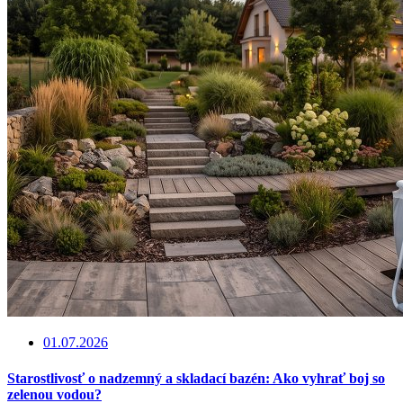
01.07.2026
Starostlivosť o nadzemný a skladací bazén: Ako vyhrať boj so
zelenou vodou?