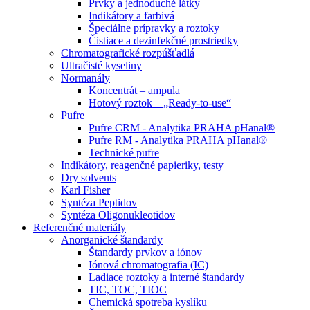
Prvky a jednoduché látky
Indikátory a farbivá
Špeciálne prípravky a roztoky
Čistiace a dezinfekčné prostriedky
Chromatografické rozpúšťadlá
Ultračisté kyseliny
Normanály
Koncentrát – ampula
Hotový roztok – „Ready-to-use“
Pufre
Pufre CRM - Analytika PRAHA pHanal®
Pufre RM - Analytika PRAHA pHanal®
Technické pufre
Indikátory, reagenčné papieriky, testy
Dry solvents
Karl Fisher
Syntéza Peptidov
Syntéza Oligonukleotidov
Referenčné materiály
Anorganické štandardy
Štandardy prvkov a iónov
Iónová chromatografia (IC)
Ladiace roztoky a interné štandardy
TIC, TOC, TIOC
Chemická spotreba kyslíku