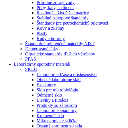
Prírodné zdroje vody
Pôdy, kaly, sediment
Rastlinné a živočíšne matrice
Stabilné izotopové štandardy
Štandardy pre petrochemický priemysel
Kovy a zliatiny
Plasty
Rudy a horniny
Štandardné referenčné materiály NIST
Deuterované látky
Organické standardy ďalších výrobcov
PFAS
Laboratórny spotrebný materiál
SKLO
Laboratórne fľaše a príslušenstvo
Obecné laboratórne sklo
Exsikátory
Sklo pre mikrobiológiu
Odmerné sklo
Lieviky a filtrácia
Produkty so zábrusom
Laboratórne aparatúry
Kremenné sklo
Mikroskopické sklíčka
Ostatný sortiment zo skla