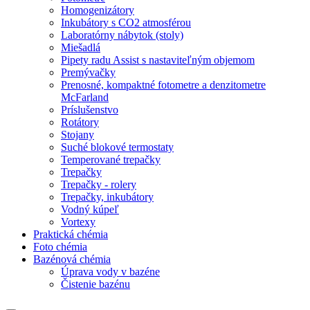
Homogenizátory
Inkubátory s CO2 atmosférou
Laboratórny nábytok (stoly)
Miešadlá
Pipety radu Assist s nastaviteľným objemom
Premývačky
Prenosné, kompaktné fotometre a denzitometre
McFarland
Príslušenstvo
Rotátory
Stojany
Suché blokové termostaty
Temperované trepačky
Trepačky
Trepačky - rolery
Trepačky, inkubátory
Vodný kúpeľ
Vortexy
Praktická chémia
Foto chémia
Bazénová chémia
Úprava vody v bazéne
Čistenie bazénu