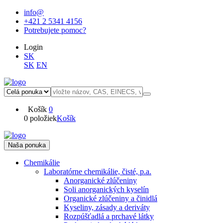
info@
+421 2 5341 4156
Potrebujete pomoc?
Login
SK
SK
EN
Košík
0
0 položiek
Košík
Naša ponuka
Chemikálie
Laboratórne chemikálie, čisté, p.a.
Anorganické zlúčeniny
Soli anorganických kyselín
Organické zlúčeniny a činidlá
Kyseliny, zásady a deriváty
Rozpúšťadlá a prchavé látky