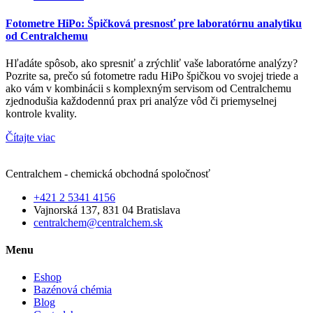
Fotometre HiPo: Špičková presnosť pre laboratórnu analytiku
od Centralchemu
Hľadáte spôsob, ako spresniť a zrýchliť vaše laboratórne analýzy?
Pozrite sa, prečo sú fotometre radu HiPo špičkou vo svojej triede a
ako vám v kombinácii s komplexným servisom od Centralchemu
zjednodušia každodennú prax pri analýze vôd či priemyselnej
kontrole kvality.
Čítajte viac
Centralchem - chemická obchodná spoločnosť
+421 2 5341 4156
Vajnorská 137, 831 04 Bratislava
centralchem@centralchem.sk
Menu
Eshop
Bazénová chémia
Blog