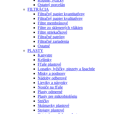
Kopiste, lyžičky
Ostatný porcelán
FILTRÁCIA
Filtračný papier kvantitatívny
Filtračný papier kvalitatívny
Filtre membránové
Filtre zo sklenených vlákien
Filtre striekačkové
Filtračné patróny
Filtračné zariadenia
Ostatné
PLASTY
Kanystre
Kelímky
Fľaše plastové
Lopatky, lyžičky, pinzety a špachtle
Misky a podnosy
Nádoby odberové
Lieviky a násypky
Nosiče na fľaše
Plasty odmerné
Plasty pre mikrobiológiu
Stričky
Skúmavky plastové
Stojany plastové