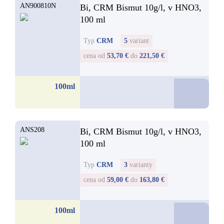
AN900810N
Bi, CRM Bismut 10g/l, v HNO3,
100 ml
Typ
CRM
5
variant
cena od
53,70 €
do
221,50 €
53,7
100ml
od
ANS208
Bi, CRM Bismut 10g/l, v HNO3,
100 ml
Typ
CRM
3
varianty
cena od
59,00 €
do
163,80 €
59,0
100ml
od