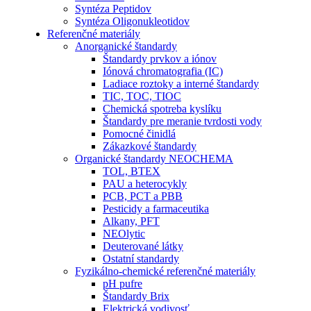
Syntéza Peptidov
Syntéza Oligonukleotidov
Referenčné materiály
Anorganické štandardy
Štandardy prvkov a iónov
Iónová chromatografia (IC)
Ladiace roztoky a interné štandardy
TIC, TOC, TIOC
Chemická spotreba kyslíku
Štandardy pre meranie tvrdosti vody
Pomocné činidlá
Zákazkové štandardy
Organické štandardy NEOCHEMA
TOL, BTEX
PAU a heterocykly
PCB, PCT a PBB
Pesticidy a farmaceutika
Alkany, PFT
NEOlytic
Deuterované látky
Ostatní standardy
Fyzikálno-chemické referenčné materiály
pH pufre
Štandardy Brix
Elektrická vodivosť