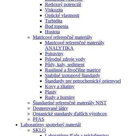
Redoxný potenciál
Viskozita
Optické vlastnosti
Turbidita
Bod topenia
Hustota
Matricové referenčné materiály
Matricové referenčné materiály
ANALYTIKA
Potraviny
Prírodné zdroje vody
Pôdy, kaly, sediment
Rastlinné a živočíšne matrice
Stabilné izotopové štandardy
Štandardy pre petrochemický priemysel
Kovy a zliatiny
Plasty
Rudy a horniny
Štandardné referenčné materiály NIST
Deuterované látky
Organické standardy ďalších výrobcov
PFAS
Laboratórny spotrebný materiál
SKLO
Laboratórne fľaše a príslušenstvo