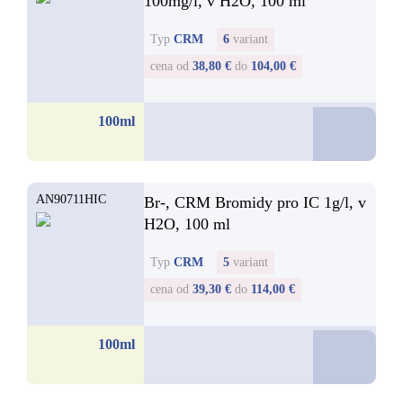
100mg/l, v H2O, 100 ml
Typ
CRM
6
variant
cena od
38,80 €
do
104,00 €
38,8
100ml
od
AN90711HIC
Br-, CRM Bromidy pro IC 1g/l, v
H2O, 100 ml
Typ
CRM
5
variant
cena od
39,30 €
do
114,00 €
39,3
100ml
od