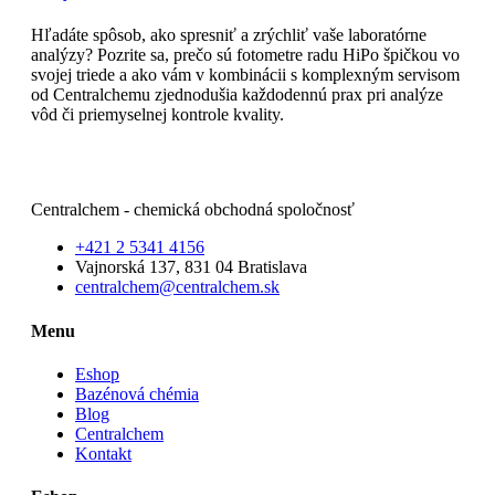
Hľadáte spôsob, ako spresniť a zrýchliť vaše laboratórne
analýzy? Pozrite sa, prečo sú fotometre radu HiPo špičkou vo
svojej triede a ako vám v kombinácii s komplexným servisom
od Centralchemu zjednodušia každodennú prax pri analýze
vôd či priemyselnej kontrole kvality.
Čítajte viac
Centralchem - chemická obchodná spoločnosť
+421 2 5341 4156
Vajnorská 137, 831 04 Bratislava
centralchem@centralchem.sk
Menu
Eshop
Bazénová chémia
Blog
Centralchem
Kontakt