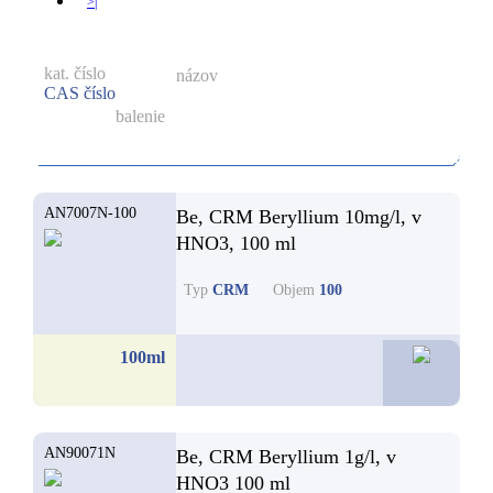
>|
kat. číslo
názov
CAS číslo
balenie
AN7007N-100
Be, CRM Beryllium 10mg/l, v
HNO3, 100 ml
Typ
CRM
Objem
100
60,7
100ml
AN90071N
Be, CRM Beryllium 1g/l, v
HNO3 100 ml