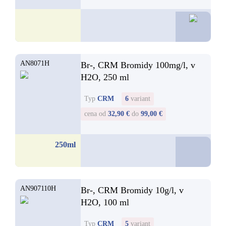
120,63
AN8071H
Br-, CRM Bromidy 100mg/l, v
H2O, 250 ml
Typ
CRM
6
variant
cena od
32,90 €
do
99,00 €
32,9
250ml
od
AN907110H
Br-, CRM Bromidy 10g/l, v
H2O, 100 ml
Typ
CRM
5
variant