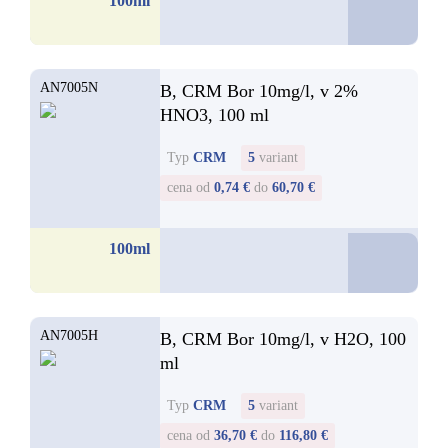
59,0
100ml
od
AN7005N
B, CRM Bor 10mg/l, v 2%
HNO3, 100 ml
Typ
CRM
5
variant
cena od
0,74 €
do
60,70 €
0,
100ml
od
AN7005H
B, CRM Bor 10mg/l, v H2O, 100
ml
Typ
CRM
5
variant
cena od
36,70 €
do
116,80 €