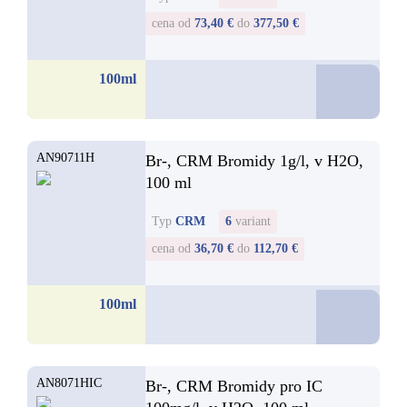
cena od
73,40 €
do
377,50 €
73,4
100ml
od
AN90711H
Br-, CRM Bromidy 1g/l, v H2O,
100 ml
Typ
CRM
6
variant
cena od
36,70 €
do
112,70 €
36,7
100ml
od
AN8071HIC
Br-, CRM Bromidy pro IC