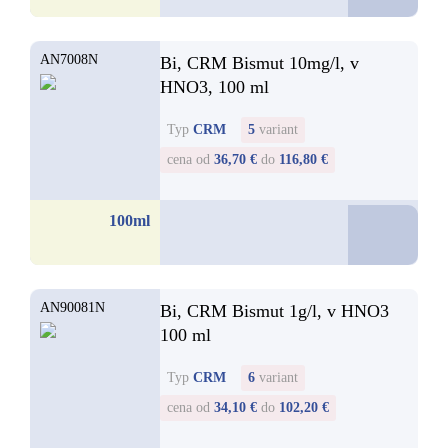
AN7008N
Bi, CRM Bismut 10mg/l, v
HNO3, 100 ml
Typ
CRM
5
variant
cena od
36,70 €
do
116,80 €
36,7
100ml
od
AN90081N
Bi, CRM Bismut 1g/l, v HNO3
100 ml
Typ
CRM
6
variant
cena od
34,10 €
do
102,20 €