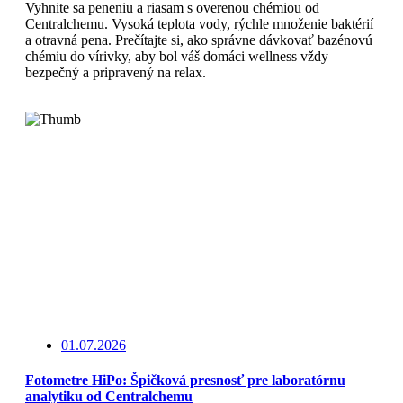
Vyhnite sa peneniu a riasam s overenou chémiou od
Centralchemu. Vysoká teplota vody, rýchle množenie baktérií
a otravná pena. Prečítajte si, ako správne dávkovať bazénovú
chémiu do vírivky, aby bol váš domáci wellness vždy
bezpečný a pripravený na relax.
Čítajte viac
01.07.2026
Fotometre HiPo: Špičková presnosť pre laboratórnu
analytiku od Centralchemu