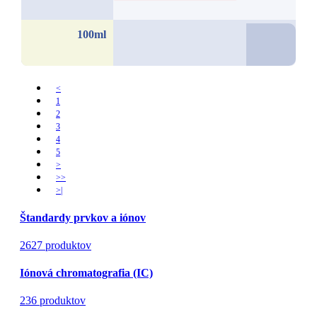
36,7
100ml
od
<
1
2
3
4
5
>
>>
>|
Štandardy prvkov a iónov
2627 produktov
Iónová chromatografia (IC)
236 produktov