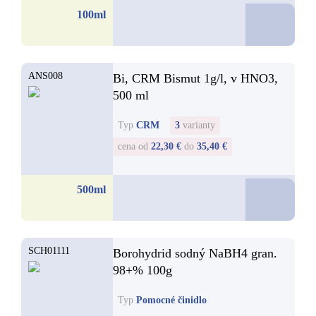
34,1
100ml
od
ANS008
Bi, CRM Bismut 1g/l, v HNO3,
500 ml
Typ
CRM
3
varianty
cena od
22,30 €
do
35,40 €
22,3
500ml
od
SCH01111
Borohydrid sodný NaBH4 gran.
98+% 100g
Typ
Pomocné činidlo