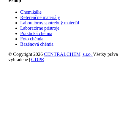
Eshop
Chemikálie
Referenčné materiály
Laboratórny spotrebný materiál
Laboratórne prístroje
Praktická chémia
Foto chémia
Bazénová chémia
© Copyright 2026
CENTRALCHEM, s.r.o.
Všetky práva
vyhradené |
GDPR