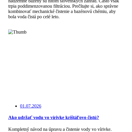
nadzemné bazény sú hitom slovenských záhrad. Často však
trpia poddimenzovanou filtráciou. Prečítajte si, ako správne
kombinovať mechanické čistenie a bazénovú chémiu, aby
bola voda čistá po celé leto.
Čítajte viac
01.07.2026
Ako udržať vodu vo vírivke krištáľovo čistú?
Kompletný návod na úpravu a čistenie vody vo vírivke.