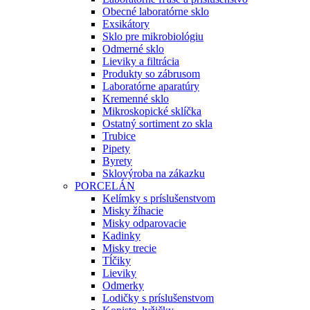
Obecné laboratórne sklo
Exsikátory
Sklo pre mikrobiológiu
Odmerné sklo
Lieviky a filtrácia
Produkty so zábrusom
Laboratórne aparatúry
Kremenné sklo
Mikroskopické sklíčka
Ostatný sortiment zo skla
Trubice
Pipety
Byrety
Sklovýroba na zákazku
PORCELÁN
Kelímky s príslušenstvom
Misky žíhacie
Misky odparovacie
Kadinky
Misky trecie
Tĺčiky
Lieviky
Odmerky
Lodičky s príslušenstvom