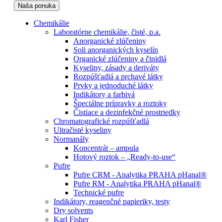
Naša ponuka
Chemikálie
Laboratórne chemikálie, čisté, p.a.
Anorganické zlúčeniny
Soli anorganických kyselín
Organické zlúčeniny a činidlá
Kyseliny, zásady a deriváty
Rozpúšťadlá a prchavé látky
Prvky a jednoduché látky
Indikátory a farbivá
Špeciálne prípravky a roztoky
Čistiace a dezinfekčné prostriedky
Chromatografické rozpúšťadlá
Ultračisté kyseliny
Normanály
Koncentrát – ampula
Hotový roztok – „Ready-to-use“
Pufre
Pufre CRM - Analytika PRAHA pHanal®
Pufre RM - Analytika PRAHA pHanal®
Technické pufre
Indikátory, reagenčné papieriky, testy
Dry solvents
Karl Fisher