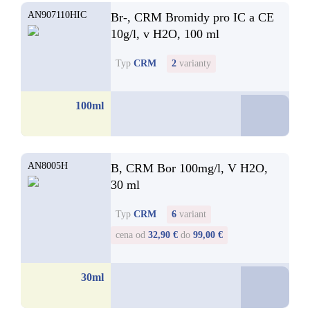
AN907110HIC
Br-, CRM Bromidy pro IC a CE
10g/l, v H2O, 100 ml
Typ
CRM
2
varianty
123,13
100ml
AN8005H
B, CRM Bor 100mg/l, V H2O,
30 ml
Typ
CRM
6
variant
cena od
32,90 €
do
99,00 €
32,9
30ml
od