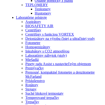
Ostatné pomôcky z plastu
TEPLOMERY
Teplomery
Hustomery
Laboratórne prístroje
Aspirátory
BIOSAFETY AIR
Centrifúgy
Centrifúgy s funkciou VORTEX
Deionizátory na výrobu čistej a ultračistej vody
Fotometre
Homogenizátory
Inkubátory s CO2 atmosférou
Laboratórny nábytok (stoly)
Miešadlá
Pipety radu Assist s nastaviteľným objemom
Premývačky
Prenosné, kompaktné fotometre a denzitometre
McFarland
Príslušenstvo
Rotátory
Stojany
Suché blokové termostaty
Temperované trepačky
Trepačky