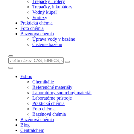
Trepačky - rolery
Trepačky, inkubátory
Vodný kúpeľ
Vortexy
Praktická chémia
Foto chémia
Bazénová chémia
Úprava vody v bazéne
Čistenie bazénu
Eshop
Chemikálie
Referenčné materiály
Laboratórny spotrebný materiál
Laboratórne prístroje
Praktická chémia
Foto chémia
Bazénová chémia
Bazénová chémia
Blog
Centralchem