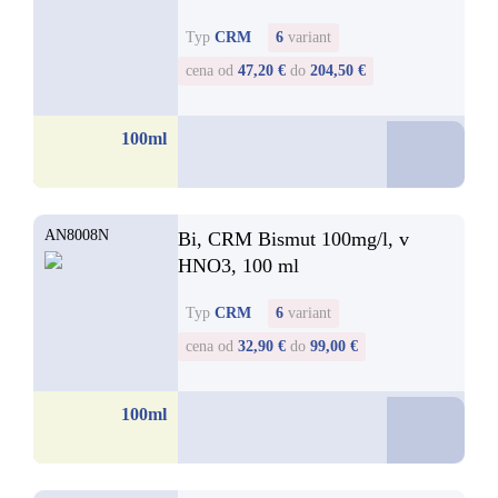
Typ
CRM
6
variant
cena od
47,20 €
do
204,50 €
47,2
100ml
od
AN8008N
Bi, CRM Bismut 100mg/l, v
HNO3, 100 ml
Typ
CRM
6
variant
cena od
32,90 €
do
99,00 €
32,9
100ml
od