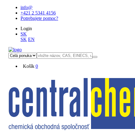
info@
+421 2 5341 4156
Potrebujete pomoc?
Login
SK
SK
EN
Košík
0