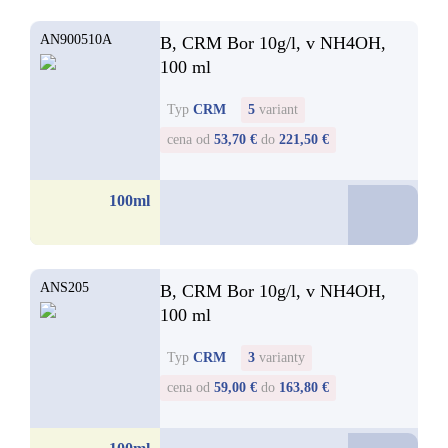
AN900510A
B, CRM Bor 10g/l, v NH4OH,
100 ml
Typ
CRM
5
variant
cena od
53,70 €
do
221,50 €
53,7
100ml
od
ANS205
B, CRM Bor 10g/l, v NH4OH,
100 ml
Typ
CRM
3
varianty
cena od
59,00 €
do
163,80 €