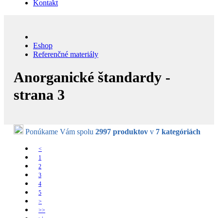
Kontakt
Eshop
Referenčné materiály
Anorganické štandardy -
strana 3
Ponúkame Vám spolu
2997 produktov
v
7 kategóriách
<
1
2
3
4
5
>
>>