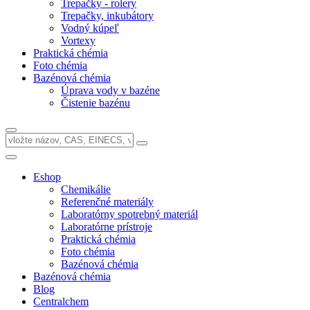
Trepačky - rolery
Trepačky, inkubátory
Vodný kúpeľ
Vortexy
Praktická chémia
Foto chémia
Bazénová chémia
Úprava vody v bazéne
Čistenie bazénu
Eshop
Chemikálie
Referenčné materiály
Laboratórny spotrebný materiál
Laboratórne prístroje
Praktická chémia
Foto chémia
Bazénová chémia
Bazénová chémia
Blog
Centralchem