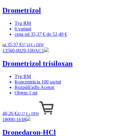
Drometrizol
Typ
RM
6
variant
cena od
35,37 €
do
52,49 €
35,37 €
od
37,14 € s DPH
13560-0029-100AC1
Drometrizol trisiloxan
Typ
RM
Koncentrácia
100 µg/ml
Rozpúšťadlo
Aceton
Objem
1 ml
40,26 €
42,27 € s DPH
18000-1638
Dronedaron-HCl