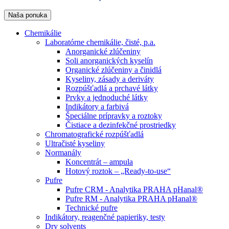
Naša ponuka
Chemikálie
Laboratórne chemikálie, čisté, p.a.
Anorganické zlúčeniny
Soli anorganických kyselín
Organické zlúčeniny a činidlá
Kyseliny, zásady a deriváty
Rozpúšťadlá a prchavé látky
Prvky a jednoduché látky
Indikátory a farbivá
Špeciálne prípravky a roztoky
Čistiace a dezinfekčné prostriedky
Chromatografické rozpúšťadlá
Ultračisté kyseliny
Normanály
Koncentrát – ampula
Hotový roztok – „Ready-to-use“
Pufre
Pufre CRM - Analytika PRAHA pHanal®
Pufre RM - Analytika PRAHA pHanal®
Technické pufre
Indikátory, reagenčné papieriky, testy
Dry solvents