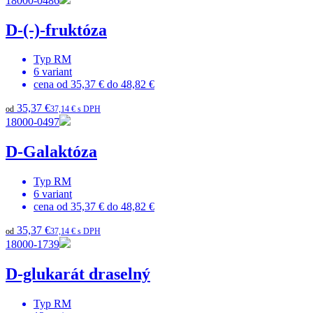
18000-0486
D-(-)-fruktóza
Typ
RM
6
variant
cena od
35,37 €
do
48,82 €
35,37 €
od
37,14 € s DPH
18000-0497
D-Galaktóza
Typ
RM
6
variant
cena od
35,37 €
do
48,82 €
35,37 €
od
37,14 € s DPH
18000-1739
D-glukarát draselný
Typ
RM