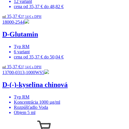
12
variant
cena od
35,37 €
do
48,82 €
35,37 €
od
37,14 € s DPH
18000-2544
D-Glutamin
Typ
RM
6
variant
cena od
35,37 €
do
50,04 €
35,37 €
od
37,14 € s DPH
13700-0313-1000WS5
D-(-)-kyselina chinová
Typ
RM
Koncentrácia
1000 µg/ml
Rozpúšťadlo
Voda
Objem
5 ml