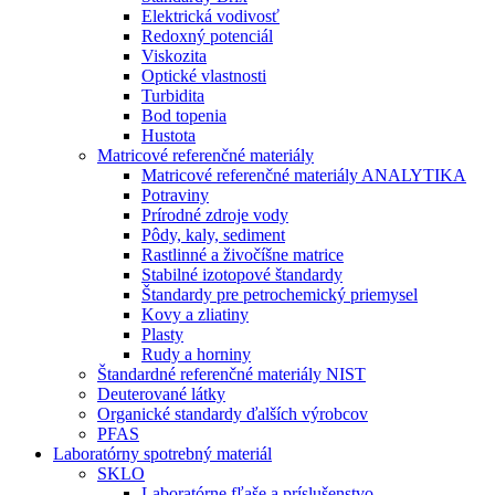
Elektrická vodivosť
Redoxný potenciál
Viskozita
Optické vlastnosti
Turbidita
Bod topenia
Hustota
Matricové referenčné materiály
Matricové referenčné materiály ANALYTIKA
Potraviny
Prírodné zdroje vody
Pôdy, kaly, sediment
Rastlinné a živočíšne matrice
Stabilné izotopové štandardy
Štandardy pre petrochemický priemysel
Kovy a zliatiny
Plasty
Rudy a horniny
Štandardné referenčné materiály NIST
Deuterované látky
Organické standardy ďalších výrobcov
PFAS
Laboratórny spotrebný materiál
SKLO
Laboratórne fľaše a príslušenstvo