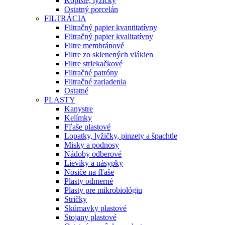
Kopiste, lyžičky
Ostatný porcelán
FILTRÁCIA
Filtračný papier kvantitatívny
Filtračný papier kvalitatívny
Filtre membránové
Filtre zo sklenených vlákien
Filtre striekačkové
Filtračné patróny
Filtračné zariadenia
Ostatné
PLASTY
Kanystre
Kelímky
Fľaše plastové
Lopatky, lyžičky, pinzety a špachtle
Misky a podnosy
Nádoby odberové
Lieviky a násypky
Nosiče na fľaše
Plasty odmerné
Plasty pre mikrobiológiu
Stričky
Skúmavky plastové
Stojany plastové