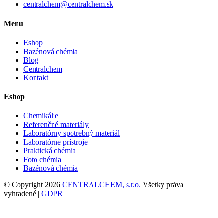
centralchem@centralchem.sk
Menu
Eshop
Bazénová chémia
Blog
Centralchem
Kontakt
Eshop
Chemikálie
Referenčné materiály
Laboratórny spotrebný materiál
Laboratórne prístroje
Praktická chémia
Foto chémia
Bazénová chémia
© Copyright 2026
CENTRALCHEM, s.r.o.
Všetky práva
vyhradené |
GDPR