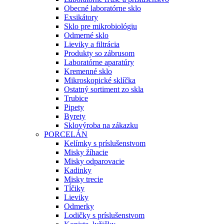
Obecné laboratórne sklo
Exsikátory
Sklo pre mikrobiológiu
Odmerné sklo
Lieviky a filtrácia
Produkty so zábrusom
Laboratórne aparatúry
Kremenné sklo
Mikroskopické sklíčka
Ostatný sortiment zo skla
Trubice
Pipety
Byrety
Sklovýroba na zákazku
PORCELÁN
Kelímky s príslušenstvom
Misky žíhacie
Misky odparovacie
Kadinky
Misky trecie
Tĺčiky
Lieviky
Odmerky
Lodičky s príslušenstvom