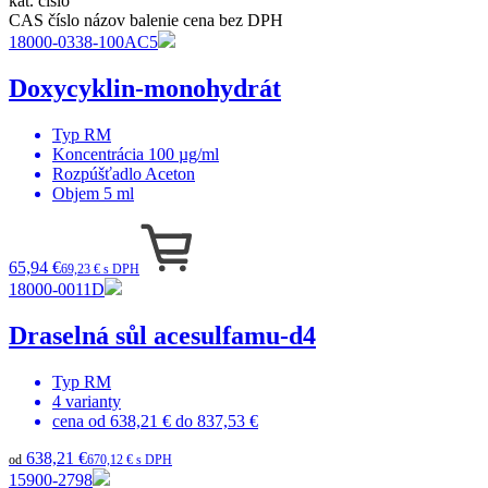
kat. číslo
CAS číslo
názov
balenie
cena bez DPH
18000-0338-100AC5
Doxycyklin-monohydrát
Typ
RM
Koncentrácia
100 µg/ml
Rozpúšťadlo
Aceton
Objem
5 ml
65,94 €
69,23 € s DPH
18000-0011D
Draselná sůl acesulfamu-d4
Typ
RM
4
varianty
cena od
638,21 €
do
837,53 €
638,21 €
od
670,12 € s DPH
15900-2798