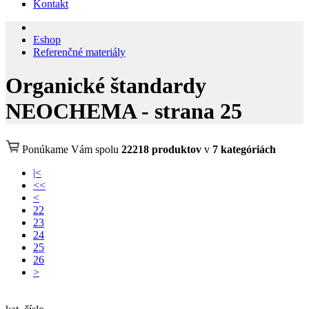
Kontakt
Eshop
Referenčné materiály
Organické štandardy
NEOCHEMA - strana 25
Ponúkame Vám spolu
22218 produktov
v
7 kategóriách
|<
<<
<
22
23
24
25
26
>