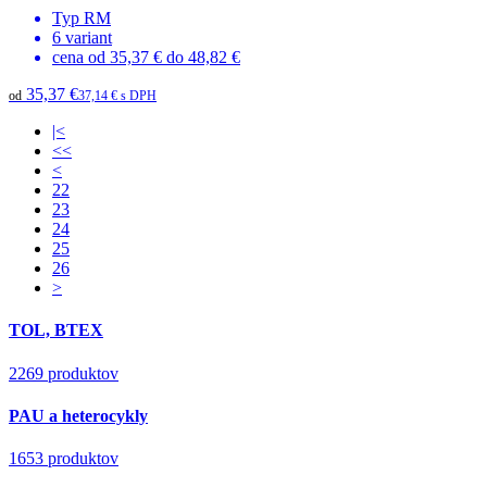
Typ
RM
6
variant
cena od
35,37 €
do
48,82 €
35,37 €
od
37,14 € s DPH
|<
<<
<
22
23
24
25
26
>
TOL, BTEX
2269 produktov
PAU a heterocykly
1653 produktov