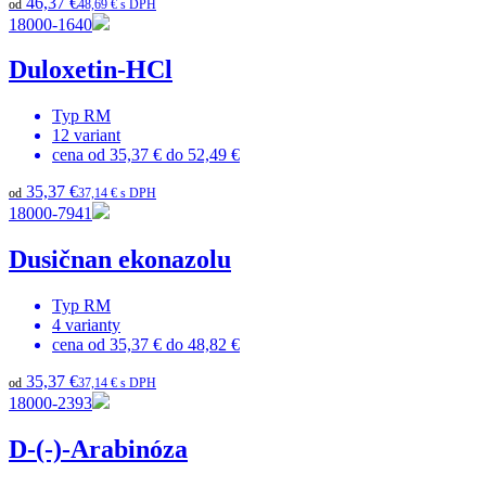
46,37 €
od
48,69 € s DPH
18000-1640
Duloxetin-HCl
Typ
RM
12
variant
cena od
35,37 €
do
52,49 €
35,37 €
od
37,14 € s DPH
18000-7941
Dusičnan ekonazolu
Typ
RM
4
varianty
cena od
35,37 €
do
48,82 €
35,37 €
od
37,14 € s DPH
18000-2393
D-(-)-Arabinóza