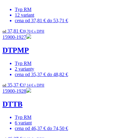
Typ
RM
12
variant
cena od
37,81 €
do
53,71 €
37,81 €
od
39,70 € s DPH
15900-1927
DTPMP
Typ
RM
2
varianty
cena od
35,37 €
do
48,82 €
35,37 €
od
37,14 € s DPH
15900-1928
DTTB
Typ
RM
6
variant
cena od
46,37 €
do
74,50 €