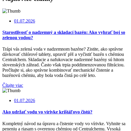
01.07.2026
Starostlivosť o nadzemný a skladací bazén: Ako vyhrať boj so
zelenou vodou?
Trápi vás zelená voda v nadzemnom bazéne? Zistite, ako správne
dávkovať chlórové tablety, upraviť pH a vyčistiť bazén s chémiou
Centralchem. Skladacie a nafukovacie nadzemné bazény sú hitom
slovenských záhrad. Často však trpia poddimenzovanou filtráciou.
Prečítajte si, ako správne kombinovať mechanické čistenie a
bazénovú chémiu, aby bola voda čistá po celé leto.
Čítajte viac
01.07.2026
Ako udržať vodu vo vírivke krištáľovo čistú?
Kompletný návod na úpravu a čistenie vody vo vírivke. Vyhnite sa
peneniu a riasam s overenou chémiou od Centralchemu. Vysoká