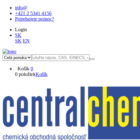
info@
+421 2 5341 4156
Potrebujete pomoc?
Login
SK
SK
EN
Košík
0
0 položiek
Košík