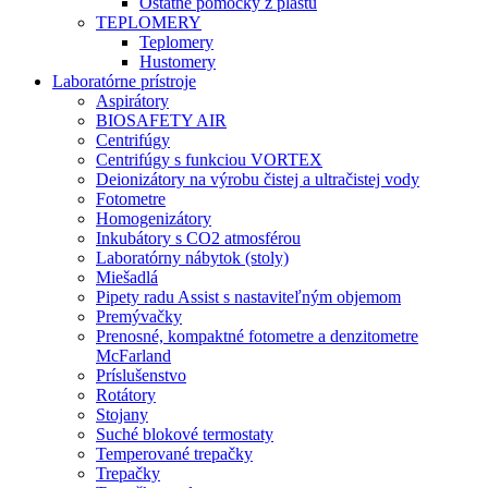
Ostatné pomôcky z plastu
TEPLOMERY
Teplomery
Hustomery
Laboratórne prístroje
Aspirátory
BIOSAFETY AIR
Centrifúgy
Centrifúgy s funkciou VORTEX
Deionizátory na výrobu čistej a ultračistej vody
Fotometre
Homogenizátory
Inkubátory s CO2 atmosférou
Laboratórny nábytok (stoly)
Miešadlá
Pipety radu Assist s nastaviteľným objemom
Premývačky
Prenosné, kompaktné fotometre a denzitometre
McFarland
Príslušenstvo
Rotátory
Stojany
Suché blokové termostaty
Temperované trepačky
Trepačky