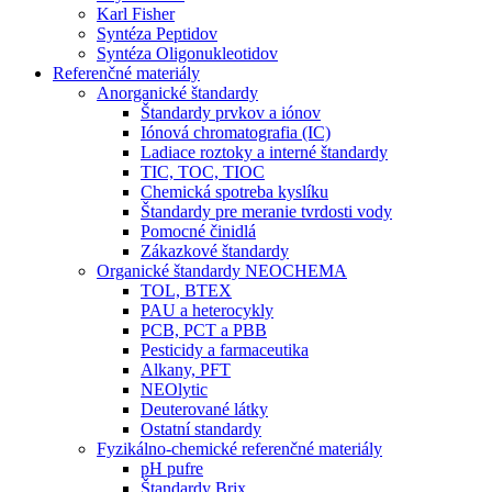
Karl Fisher
Syntéza Peptidov
Syntéza Oligonukleotidov
Referenčné materiály
Anorganické štandardy
Štandardy prvkov a iónov
Iónová chromatografia (IC)
Ladiace roztoky a interné štandardy
TIC, TOC, TIOC
Chemická spotreba kyslíku
Štandardy pre meranie tvrdosti vody
Pomocné činidlá
Zákazkové štandardy
Organické štandardy NEOCHEMA
TOL, BTEX
PAU a heterocykly
PCB, PCT a PBB
Pesticidy a farmaceutika
Alkany, PFT
NEOlytic
Deuterované látky
Ostatní standardy
Fyzikálno-chemické referenčné materiály
pH pufre
Štandardy Brix