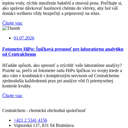
teplota vody, rýchle množenie baktérií a otravná pena. Prečítajte si,
ako správne dávkovať bazénovú chémiu do vírivky, aby bol váš
domáci wellness vždy bezpečný a pripravený na relax.
Čítajte viac
01.07.2026
Fotometre HiPo: Špičková presnosť pre laboratórnu analytiku
od Centralchemu
Hľadáte spôsob, ako spresniť a zrýchliť vaše laboratórne analýzy?
Pozrite sa, prečo sú fotometre radu HiPo špičkou vo svojej triede a
ako vám v kombinácii s komplexným servisom od Centralchemu
zjednodušia každodennú prax pri analýze vôd či priemyselnej
kontrole kvality.
Čítajte viac
Centralchem - chemická obchodná spoločnosť
+421 2 5341 4156
Vajnorská 137, 831 04 Bratislava