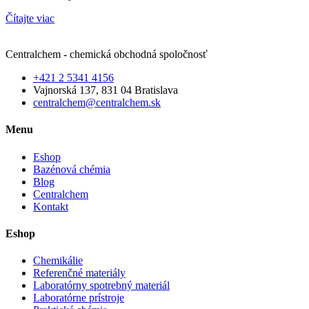
Čítajte viac
Centralchem - chemická obchodná spoločnosť
+421 2 5341 4156
Vajnorská 137, 831 04 Bratislava
centralchem@centralchem.sk
Menu
Eshop
Bazénová chémia
Blog
Centralchem
Kontakt
Eshop
Chemikálie
Referenčné materiály
Laboratórny spotrebný materiál
Laboratórne prístroje