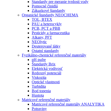
Štandardy pre meranie tvrdosti vody
Pomocné činidlá
Zákazkové štandardy
Organické štandardy NEOCHEMA
TOL, BTEX
PAU a heterocykly
PCB, PCT a PBB
Pesticidy a farmaceutika
Alkany, PFT
NEOlytic
Deuterované látky
Ostatní standardy
Fyzikálno-chemické referenčné materiály
pH pufre
Štandardy Brix
Elektrická vodivosť
Redoxný potenciál
Viskozita
Optické vlastnosti
Turbidita
Bod topenia
Hustota
Matricové referenčné materiály
Matricové referenčné materiály ANALYTIKA
Potraviny