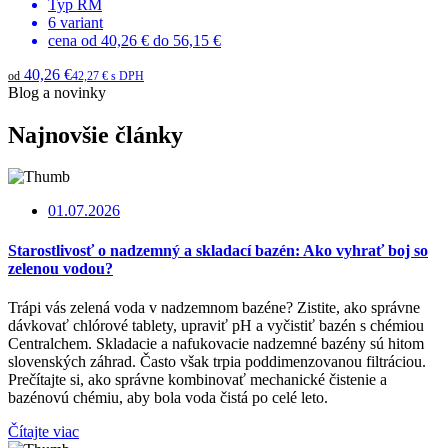
Typ
RM
6
variant
cena od
40,26 €
do
56,15 €
40,26 €
od
42,27 € s DPH
Blog a novinky
Najnovšie články
01.07.2026
Starostlivosť o nadzemný a skladací bazén: Ako vyhrať boj so
zelenou vodou?
Trápi vás zelená voda v nadzemnom bazéne? Zistite, ako správne
dávkovať chlórové tablety, upraviť pH a vyčistiť bazén s chémiou
Centralchem. Skladacie a nafukovacie nadzemné bazény sú hitom
slovenských záhrad. Často však trpia poddimenzovanou filtráciou.
Prečítajte si, ako správne kombinovať mechanické čistenie a
bazénovú chémiu, aby bola voda čistá po celé leto.
Čítajte viac