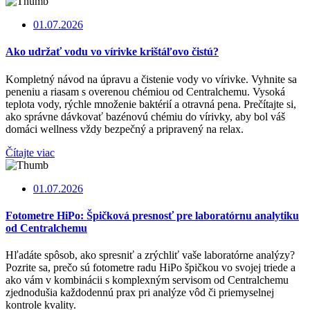
01.07.2026
Ako udržať vodu vo vírivke krištáľovo čistú?
Kompletný návod na úpravu a čistenie vody vo vírivke. Vyhnite sa
peneniu a riasam s overenou chémiou od Centralchemu. Vysoká
teplota vody, rýchle množenie baktérií a otravná pena. Prečítajte si,
ako správne dávkovať bazénovú chémiu do vírivky, aby bol váš
domáci wellness vždy bezpečný a pripravený na relax.
Čítajte viac
01.07.2026
Fotometre HiPo: Špičková presnosť pre laboratórnu analytiku
od Centralchemu
Hľadáte spôsob, ako spresniť a zrýchliť vaše laboratórne analýzy?
Pozrite sa, prečo sú fotometre radu HiPo špičkou vo svojej triede a
ako vám v kombinácii s komplexným servisom od Centralchemu
zjednodušia každodennú prax pri analýze vôd či priemyselnej
kontrole kvality.