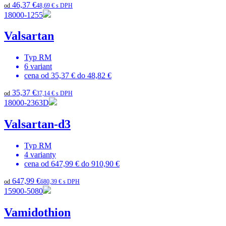
46,37 €
od
48,69 € s DPH
18000-1255
Valsartan
Typ
RM
6
variant
cena od
35,37 €
do
48,82 €
35,37 €
od
37,14 € s DPH
18000-2363D
Valsartan-d3
Typ
RM
4
varianty
cena od
647,99 €
do
910,90 €
647,99 €
od
680,39 € s DPH
15900-5080
Vamidothion