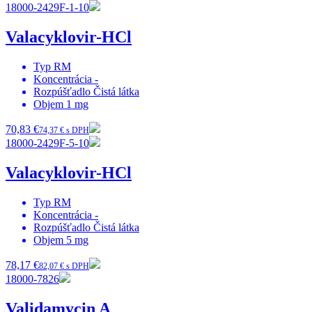
18000-2429F-1-10
Valacyklovir-HCl
Typ
RM
Koncentrácia
-
Rozpúšťadlo
Čistá látka
Objem
1 mg
70,83 €
74,37 € s DPH
18000-2429F-5-10
Valacyklovir-HCl
Typ
RM
Koncentrácia
-
Rozpúšťadlo
Čistá látka
Objem
5 mg
78,17 €
82,07 € s DPH
18000-7826
Validamycin A