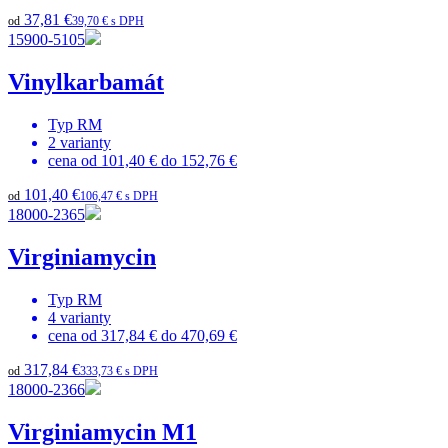
37,81 €
od
39,70 € s DPH
15900-5105
Vinylkarbamát
Typ
RM
2
varianty
cena od
101,40 €
do
152,76 €
101,40 €
od
106,47 € s DPH
18000-2365
Virginiamycin
Typ
RM
4
varianty
cena od
317,84 €
do
470,69 €
317,84 €
od
333,73 € s DPH
18000-2366
Virginiamycin M1