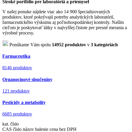
Široké portfólio pre laboratóriá a priemysel
V našej ponuke nájdete viac ako 14 900 špecializovaných
produktov, ktoré pokrývajú potreby analytických laboratórií,
farmaceutického výskumu aj poľnohospodárskej kontroly. Naším
cieľom je poskytovať látky v najvyššej čistote pre presné merania a
výrobné procesy.
Ponúkame Vám spolu
14952 produktov
v
3 kategóriách
Farmaceutika
8146 produktov
Organocínové sloučeniny
121 produktov
Pesticidy a metabolity
6685 produktov
kat. číslo
CAS číslo
názov
balenie
cena bez DPH