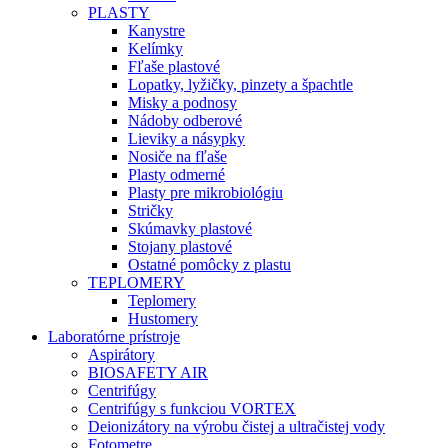
PLASTY
Kanystre
Kelímky
Fľaše plastové
Lopatky, lyžičky, pinzety a špachtle
Misky a podnosy
Nádoby odberové
Lieviky a násypky
Nosiče na fľaše
Plasty odmerné
Plasty pre mikrobiológiu
Stričky
Skúmavky plastové
Stojany plastové
Ostatné pomôcky z plastu
TEPLOMERY
Teplomery
Hustomery
Laboratórne prístroje
Aspirátory
BIOSAFETY AIR
Centrifúgy
Centrifúgy s funkciou VORTEX
Deionizátory na výrobu čistej a ultračistej vody
Fotometre