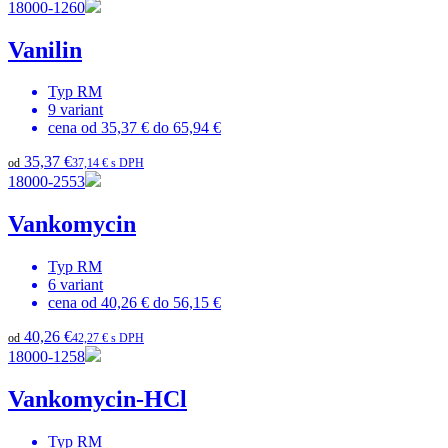
18000-1260
Vanilin
Typ
RM
9
variant
cena od
35,37 €
do
65,94 €
35,37 €
od
37,14 € s DPH
18000-2553
Vankomycin
Typ
RM
6
variant
cena od
40,26 €
do
56,15 €
40,26 €
od
42,27 € s DPH
18000-1258
Vankomycin-HCl
Typ
RM