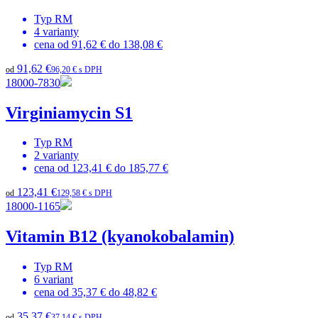
Typ
RM
4
varianty
cena od
91,62 €
do
138,08 €
91,62 €
od
96,20 € s DPH
18000-7830
Virginiamycin S1
Typ
RM
2
varianty
cena od
123,41 €
do
185,77 €
123,41 €
od
129,58 € s DPH
18000-1165
Vitamin B12 (kyanokobalamin)
Typ
RM
6
variant
cena od
35,37 €
do
48,82 €
35,37 €
od
37,14 € s DPH