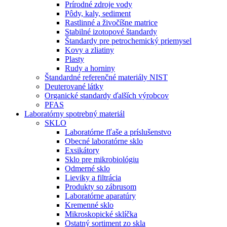
Prírodné zdroje vody
Pôdy, kaly, sediment
Rastlinné a živočíšne matrice
Stabilné izotopové štandardy
Štandardy pre petrochemický priemysel
Kovy a zliatiny
Plasty
Rudy a horniny
Štandardné referenčné materiály NIST
Deuterované látky
Organické standardy ďalších výrobcov
PFAS
Laboratórny spotrebný materiál
SKLO
Laboratórne fľaše a príslušenstvo
Obecné laboratórne sklo
Exsikátory
Sklo pre mikrobiológiu
Odmerné sklo
Lieviky a filtrácia
Produkty so zábrusom
Laboratórne aparatúry
Kremenné sklo
Mikroskopické sklíčka
Ostatný sortiment zo skla