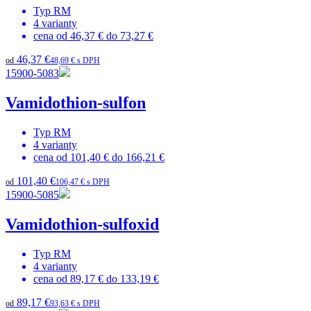
Typ
RM
4
varianty
cena od
46,37 €
do
73,27 €
46,37 €
od
48,69 € s DPH
15900-5083
Vamidothion-sulfon
Typ
RM
4
varianty
cena od
101,40 €
do
166,21 €
101,40 €
od
106,47 € s DPH
15900-5085
Vamidothion-sulfoxid
Typ
RM
4
varianty
cena od
89,17 €
do
133,19 €
89,17 €
od
93,63 € s DPH