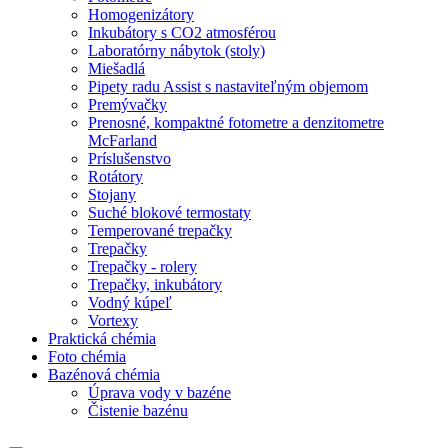
Homogenizátory
Inkubátory s CO2 atmosférou
Laboratórny nábytok (stoly)
Miešadlá
Pipety radu Assist s nastaviteľným objemom
Premývačky
Prenosné, kompaktné fotometre a denzitometre
McFarland
Príslušenstvo
Rotátory
Stojany
Suché blokové termostaty
Temperované trepačky
Trepačky
Trepačky - rolery
Trepačky, inkubátory
Vodný kúpeľ
Vortexy
Praktická chémia
Foto chémia
Bazénová chémia
Úprava vody v bazéne
Čistenie bazénu