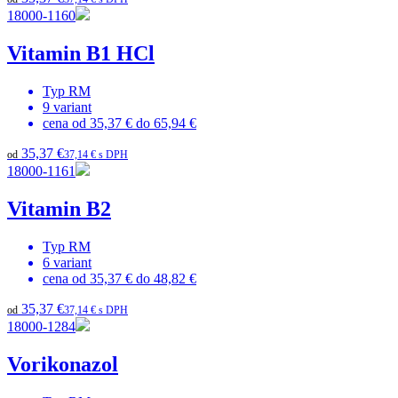
18000-1160
Vitamin B1 HCl
Typ
RM
9
variant
cena od
35,37 €
do
65,94 €
35,37 €
od
37,14 € s DPH
18000-1161
Vitamin B2
Typ
RM
6
variant
cena od
35,37 €
do
48,82 €
35,37 €
od
37,14 € s DPH
18000-1284
Vorikonazol