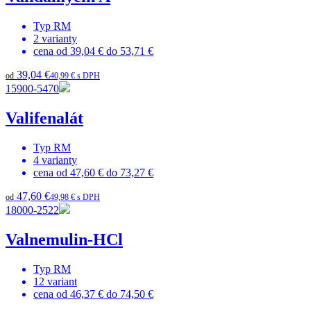
Typ
RM
2
varianty
cena od
39,04 €
do
53,71 €
39,04 €
od
40,99 € s DPH
15900-5470
Valifenalát
Typ
RM
4
varianty
cena od
47,60 €
do
73,27 €
47,60 €
od
49,98 € s DPH
18000-2522
Valnemulin-HCl
Typ
RM
12
variant
cena od
46,37 €
do
74,50 €