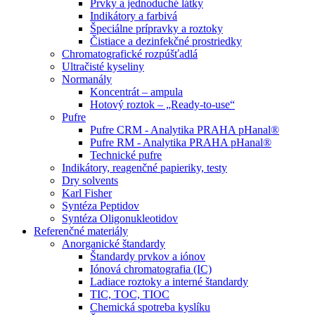
Prvky a jednoduché látky
Indikátory a farbivá
Špeciálne prípravky a roztoky
Čistiace a dezinfekčné prostriedky
Chromatografické rozpúšťadlá
Ultračisté kyseliny
Normanály
Koncentrát – ampula
Hotový roztok – „Ready-to-use“
Pufre
Pufre CRM - Analytika PRAHA pHanal®
Pufre RM - Analytika PRAHA pHanal®
Technické pufre
Indikátory, reagenčné papieriky, testy
Dry solvents
Karl Fisher
Syntéza Peptidov
Syntéza Oligonukleotidov
Referenčné materiály
Anorganické štandardy
Štandardy prvkov a iónov
Iónová chromatografia (IC)
Ladiace roztoky a interné štandardy
TIC, TOC, TIOC
Chemická spotreba kyslíku