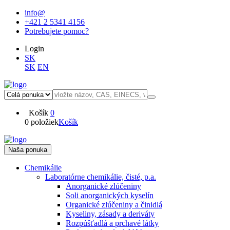
info@
+421 2 5341 4156
Potrebujete pomoc?
Login
SK
SK
EN
Košík
0
0 položiek
Košík
Naša ponuka
Chemikálie
Laboratórne chemikálie, čisté, p.a.
Anorganické zlúčeniny
Soli anorganických kyselín
Organické zlúčeniny a činidlá
Kyseliny, zásady a deriváty
Rozpúšťadlá a prchavé látky