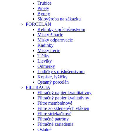
Trubice
Pipety
Byrety
Sklovýroba na zákazku
PORCELÁN
Kelímky s príslušenstvom
Misky žíhacie
Misky odparovacie
Kadinky
Misky trecie
Tĺčiky
Lieviky
Odmerky
Lodičky s príslušenstvom
Kopiste, lyžičky
Ostatný porcelán
FILTRÁCIA
Filtračný papier kvantitatívny
Filtračný papier kvalitatívny
Filtre membránové
Filtre zo sklenených vlákien
Filtre striekačkové
Filtračné patróny
Filtračné zariadenia
Ostatné