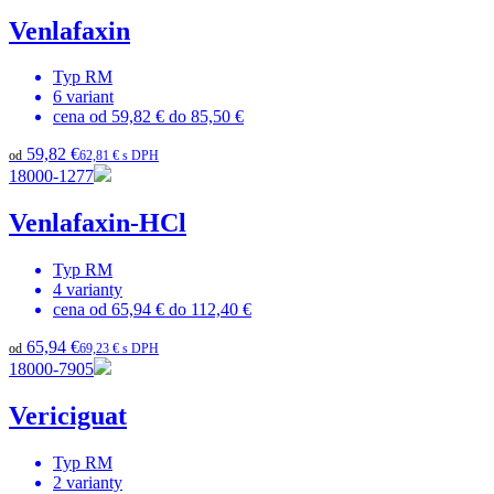
Venlafaxin
Typ
RM
6
variant
cena od
59,82 €
do
85,50 €
59,82 €
od
62,81 € s DPH
18000-1277
Venlafaxin-HCl
Typ
RM
4
varianty
cena od
65,94 €
do
112,40 €
65,94 €
od
69,23 € s DPH
18000-7905
Vericiguat
Typ
RM
2
varianty