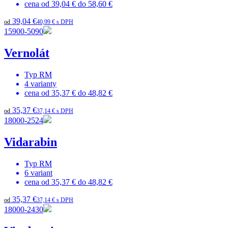
cena od
39,04 €
do
58,60 €
39,04 €
od
40,99 € s DPH
15900-5090
Vernolát
Typ
RM
4
varianty
cena od
35,37 €
do
48,82 €
35,37 €
od
37,14 € s DPH
18000-2524
Vidarabin
Typ
RM
6
variant
cena od
35,37 €
do
48,82 €
35,37 €
od
37,14 € s DPH
18000-2430