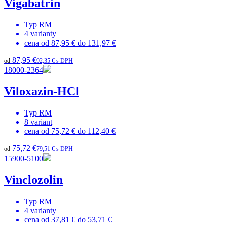
Vigabatrin
Typ
RM
4
varianty
cena od
87,95 €
do
131,97 €
87,95 €
od
92,35 € s DPH
18000-2364
Viloxazin-HCl
Typ
RM
8
variant
cena od
75,72 €
do
112,40 €
75,72 €
od
79,51 € s DPH
15900-5100
Vinclozolin
Typ
RM
4
varianty
cena od
37,81 €
do
53,71 €