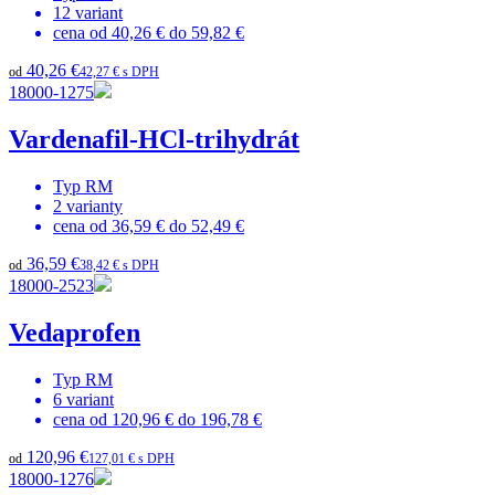
12
variant
cena od
40,26 €
do
59,82 €
40,26 €
od
42,27 € s DPH
18000-1275
Vardenafil-HCl-trihydrát
Typ
RM
2
varianty
cena od
36,59 €
do
52,49 €
36,59 €
od
38,42 € s DPH
18000-2523
Vedaprofen
Typ
RM
6
variant
cena od
120,96 €
do
196,78 €
120,96 €
od
127,01 € s DPH
18000-1276