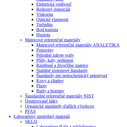
Elektrická vodivosť
Redoxný potenciál
Viskozita
Optické vlastnosti
Turbidita
Bod topenia
Hustota
Matricové referenčné materiály
Matricové referenčné materiály ANALYTIKA
Potraviny
Prírodné zdroje vody
Pôdy, kaly, sediment
Rastlinné a živočíšne matrice
Stabilné izotopové štandardy
Štandardy pre petrochemický priemysel
Kovy a zliatiny
Plasty
Rudy a horniny
Štandardné referenčné materiály NIST
Deuterované látky
Organické standardy ďalších výrobcov
PFAS
Laboratórny spotrebný materiál
SKLO
Laboratórne fľaše a príslušenstvo