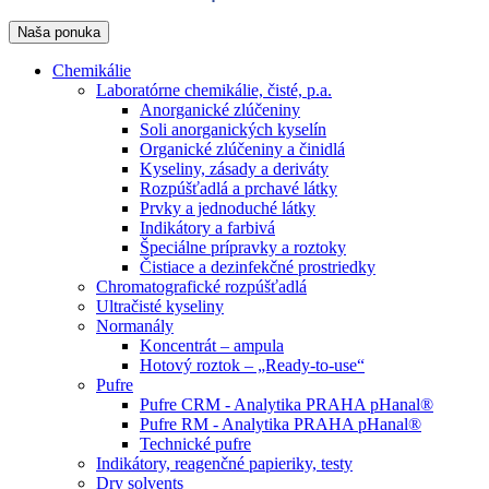
Naša ponuka
Chemikálie
Laboratórne chemikálie, čisté, p.a.
Anorganické zlúčeniny
Soli anorganických kyselín
Organické zlúčeniny a činidlá
Kyseliny, zásady a deriváty
Rozpúšťadlá a prchavé látky
Prvky a jednoduché látky
Indikátory a farbivá
Špeciálne prípravky a roztoky
Čistiace a dezinfekčné prostriedky
Chromatografické rozpúšťadlá
Ultračisté kyseliny
Normanály
Koncentrát – ampula
Hotový roztok – „Ready-to-use“
Pufre
Pufre CRM - Analytika PRAHA pHanal®
Pufre RM - Analytika PRAHA pHanal®
Technické pufre
Indikátory, reagenčné papieriky, testy
Dry solvents