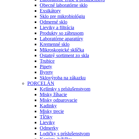
Obecné laboratórne sklo
Exsikátory
Sklo pre mikrobiológiu
Odmerné sklo
Lieviky a filtrácia
Produkty so zábrusom
Laboratórne aparatúry
Kremenné sklo
Mikroskopické sklíčka
Ostatný sortiment zo skla
Trubice
Pipety
Byrety
Sklovýroba na zákazku
PORCELÁN
Kelímky s príslušenstvom
Misky žíhacie
Misky odparovacie
Kadinky
Misky trecie
Tĺčiky
Lieviky
Odmerky
Lodičky s príslušenstvom