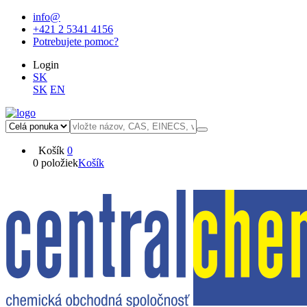
info@
+421 2 5341 4156
Potrebujete pomoc?
Login
SK
SK
EN
Košík
0
0 položiek
Košík