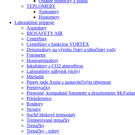
Ostatné pomôcky z plastu
TEPLOMERY
Teplomery
Hustomery
Laboratórne prístroje
Aspirátory
BIOSAFETY AIR
Centrifúgy
Centrifúgy s funkciou VORTEX
Deionizátory na výrobu čistej a ultračistej vody
Fotometre
Homogenizátory
Inkubátory s CO2 atmosférou
Laboratórny nábytok (stoly)
Miešadlá
Pipety radu Assist s nastaviteľným objemom
Premývačky
Prenosné, kompaktné fotometre a denzitometre McFarla
Príslušenstvo
Rotátory
Stojany
Suché blokové termostaty
Temperované trepačky
Trepačky
Trepačky - rolery