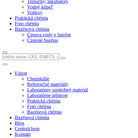
Trepačky, inkubátory
Vodný kúpeľ
Vortexy
Praktická chémia
Foto chémia
Bazénová chémia
Úprava vody v bazéne
Čistenie bazénu
Eshop
Chemikálie
Referenčné materiály
Laboratórny spotrebný materiál
Laboratórne prístroje
Praktická chémia
Foto chémia
Bazénová chémia
Bazénová chémia
Blog
Centralchem
Kontakt