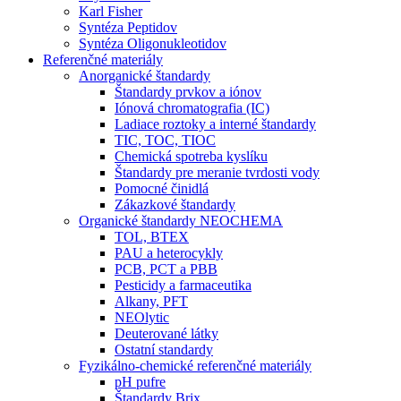
Karl Fisher
Syntéza Peptidov
Syntéza Oligonukleotidov
Referenčné materiály
Anorganické štandardy
Štandardy prvkov a iónov
Iónová chromatografia (IC)
Ladiace roztoky a interné štandardy
TIC, TOC, TIOC
Chemická spotreba kyslíku
Štandardy pre meranie tvrdosti vody
Pomocné činidlá
Zákazkové štandardy
Organické štandardy NEOCHEMA
TOL, BTEX
PAU a heterocykly
PCB, PCT a PBB
Pesticidy a farmaceutika
Alkany, PFT
NEOlytic
Deuterované látky
Ostatní standardy
Fyzikálno-chemické referenčné materiály
pH pufre
Štandardy Brix