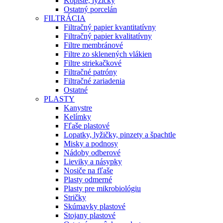
Kopiste, lyžičky
Ostatný porcelán
FILTRÁCIA
Filtračný papier kvantitatívny
Filtračný papier kvalitatívny
Filtre membránové
Filtre zo sklenených vlákien
Filtre striekačkové
Filtračné patróny
Filtračné zariadenia
Ostatné
PLASTY
Kanystre
Kelímky
Fľaše plastové
Lopatky, lyžičky, pinzety a špachtle
Misky a podnosy
Nádoby odberové
Lieviky a násypky
Nosiče na fľaše
Plasty odmerné
Plasty pre mikrobiológiu
Stričky
Skúmavky plastové
Stojany plastové