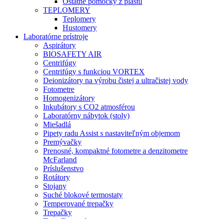
Ostatné pomôcky z plastu
TEPLOMERY
Teplomery
Hustomery
Laboratórne prístroje
Aspirátory
BIOSAFETY AIR
Centrifúgy
Centrifúgy s funkciou VORTEX
Deionizátory na výrobu čistej a ultračistej vody
Fotometre
Homogenizátory
Inkubátory s CO2 atmosférou
Laboratórny nábytok (stoly)
Miešadlá
Pipety radu Assist s nastaviteľným objemom
Premývačky
Prenosné, kompaktné fotometre a denzitometre
McFarland
Príslušenstvo
Rotátory
Stojany
Suché blokové termostaty
Temperované trepačky
Trepačky