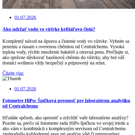
01.07.2026
Ako udržať vodu vo vírivke krištáľovo čistú?
Kompletný návod na úpravu a čistenie vody vo vírivke. Vyhnite sa
peneniu a riasam s overenou chémiou od Centralchemu. Vysoká
teplota vody, rýchle množenie baktérií a otravná pena. Prečítajte si,
ako správne dávkovať bazénovú chémiu do vírivky, aby bol váš
domáci wellness vždy bezpečný a pripravený na relax.
Čítajte viac
01.07.2026
Fotometre HiPo: Špičková presnosť pre laboratórnu analytiku
od Centralchemu
Hľadáte spôsob, ako spresniť a zrýchliť vaše laboratórne analýzy?
Pozrite sa, prečo sú fotometre radu HiPo špičkou vo svojej triede a
ako vám v kombinácii s komplexným servisom od Centralchemu
zjednodušia každodennú prax pri analýze vôd či priemyselnej