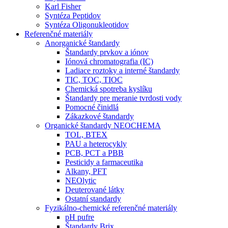
Karl Fisher
Syntéza Peptidov
Syntéza Oligonukleotidov
Referenčné materiály
Anorganické štandardy
Štandardy prvkov a iónov
Iónová chromatografia (IC)
Ladiace roztoky a interné štandardy
TIC, TOC, TIOC
Chemická spotreba kyslíku
Štandardy pre meranie tvrdosti vody
Pomocné činidlá
Zákazkové štandardy
Organické štandardy NEOCHEMA
TOL, BTEX
PAU a heterocykly
PCB, PCT a PBB
Pesticidy a farmaceutika
Alkany, PFT
NEOlytic
Deuterované látky
Ostatní standardy
Fyzikálno-chemické referenčné materiály
pH pufre
Štandardy Brix