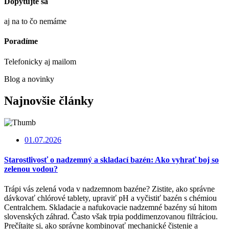
Dopytujte sa
aj na to čo nemáme
Poradíme
Telefonicky aj mailom
Blog a novinky
Najnovšie články
01.07.2026
Starostlivosť o nadzemný a skladací bazén: Ako vyhrať boj so
zelenou vodou?
Trápi vás zelená voda v nadzemnom bazéne? Zistite, ako správne
dávkovať chlórové tablety, upraviť pH a vyčistiť bazén s chémiou
Centralchem. Skladacie a nafukovacie nadzemné bazény sú hitom
slovenských záhrad. Často však trpia poddimenzovanou filtráciou.
Prečítajte si, ako správne kombinovať mechanické čistenie a