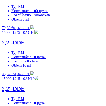
Typ
RM
Koncentrácia
100 µg/ml
Rozpúšťadlo
Cyklohexan
Objem
5 ml
79,39 €
83,36 € s DPH
15900-1245-10AC10
2,2´-DDE
Typ
RM
Koncentrácia
10 µg/ml
Rozpúšťadlo
Aceton
Objem
10 ml
48,82 €
51,26 € s DPH
15900-1245-10AN10
2,2´-DDE
Typ
RM
Koncentrácia
10 µg/ml