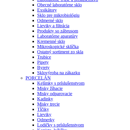
Obecné laboratórne sklo
Exsikátory
Sklo pre mikrobiológiu
Odmerné sklo
Lieviky a filtrácia
Produkty so zábrusom
Laboratórne aparatúry
Kremenné sklo
Mikroskopické sklíčka
Ostatný sortiment zo skla
Trubice
Pipety
Byrety
Sklovýroba na zákazku
PORCELÁN
Kelímky s príslušenstvom
Misky žíhacie
Misky odparovacie
Kadinky
Misky trecie
Tĺčiky
Lieviky
Odmerky
Lodičky s príslušenstvom