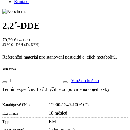
Kontakt
2,2´-DDE
79,39 €
bez DPH
83,36 € s DPH (5% DPH)
Referenční materiál pro stanovení pesticidů a jejich metabolitů.
Množstvo
Vlož do košíka
Termín expedície: 1 až 3 týždne od potvrdenia objednávky
15900-1245-100AC5
Katalógové číslo
18 měsíců
Exspirace
RM
Typ
Jednoprvkové