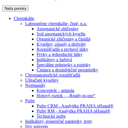
Naša ponuka
Chemikálie
Laboratórne chemikálie, čisté, p.a.
Anorganické zlúčeniny
Soli anorganických kyselín
Organické zlúčeniny a činidlá
Kyseliny, zásady a deriváty
Rozpúšťadlá a prchavé látky
Prvky a jednoduché látky
Indikátory a farbivá
Špeciálne prípravky a roztoky
Čistiace a dezinfekčné prostriedky
Chromatografické rozpúšťadlá
Ultračisté kyseliny
Normanály
Koncentrát – ampula
Hotový roztok – „Ready-to-use“
Pufre
Pufre CRM - Analytika PRAHA pHanal®
Pufre RM - Analytika PRAHA pHanal®
Technické pufre
Indikátory, reagenčné papieriky, testy
Dry solvents