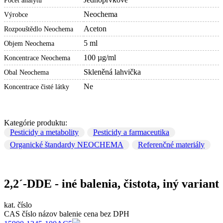
Počet analytů
Neochema
Výrobce
Aceton
Rozpouštědlo Neochema
5 ml
Objem Neochema
100 µg/ml
Koncentrace Neochema
Skleněná lahvička
Obal Neochema
Ne
Koncentrace čisté látky
Kategórie produktu:
Pesticidy a metabolity
Pesticidy a farmaceutika
Organické štandardy NEOCHEMA
Referenčné materiály
2,2´-DDE - iné balenia, čistota, iný variant
kat. číslo
CAS číslo
názov
balenie
cena bez DPH