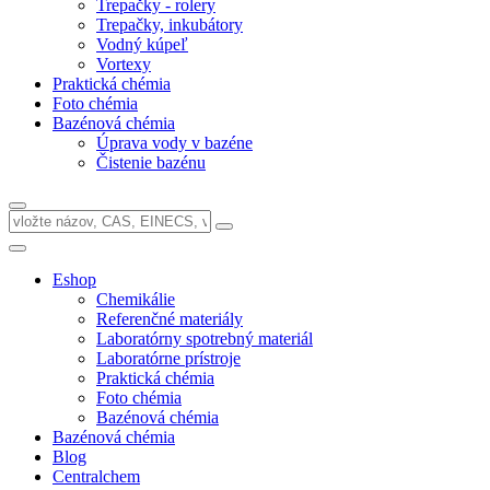
Trepačky - rolery
Trepačky, inkubátory
Vodný kúpeľ
Vortexy
Praktická chémia
Foto chémia
Bazénová chémia
Úprava vody v bazéne
Čistenie bazénu
Eshop
Chemikálie
Referenčné materiály
Laboratórny spotrebný materiál
Laboratórne prístroje
Praktická chémia
Foto chémia
Bazénová chémia
Bazénová chémia
Blog
Centralchem