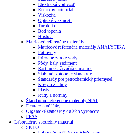
Elektrická vodivosť
Redoxný potenciál
Viskozita
Optické vlastnosti
Turbidita
Bod topenia
Hustota
Matricové referenčné materiály
Matricové referenčné materiály ANALYTIKA
Potraviny
Prírodné zdroje vody
Pôdy, kaly, sediment
Rastlinné a živočíšne matrice
Stabilné izotopové štandardy
Štandardy pre petrochemický priemysel
Kovy a zliatiny
Plasty
Rudy a horniny
Štandardné referenčné materiály NIST
Deuterované látky
Organické standardy ďalších výrobcov
PFAS
Laboratórny spotrebný materiál
SKLO
Laboratórne fľaše a príslušenstvo