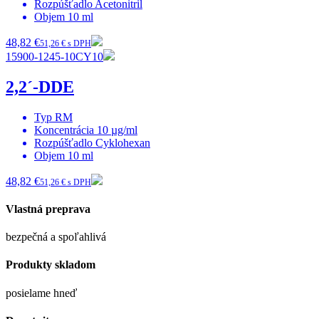
Rozpúšťadlo
Acetonitril
Objem
10 ml
48,82 €
51,26 € s DPH
15900-1245-10CY10
2,2´-DDE
Typ
RM
Koncentrácia
10 µg/ml
Rozpúšťadlo
Cyklohexan
Objem
10 ml
48,82 €
51,26 € s DPH
Vlastná preprava
bezpečná a spoľahlivá
Produkty skladom
posielame hneď