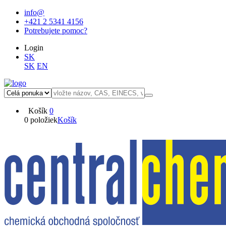
info@
+421 2 5341 4156
Potrebujete pomoc?
Login
SK
SK
EN
Košík
0
0 položiek
Košík