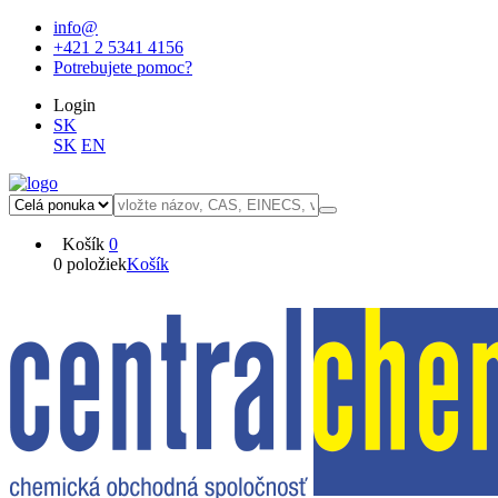
info@
+421 2 5341 4156
Potrebujete pomoc?
Login
SK
SK
EN
Košík
0
0 položiek
Košík