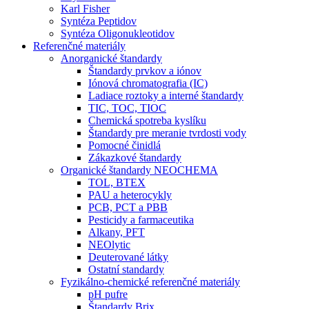
Karl Fisher
Syntéza Peptidov
Syntéza Oligonukleotidov
Referenčné materiály
Anorganické štandardy
Štandardy prvkov a iónov
Iónová chromatografia (IC)
Ladiace roztoky a interné štandardy
TIC, TOC, TIOC
Chemická spotreba kyslíku
Štandardy pre meranie tvrdosti vody
Pomocné činidlá
Zákazkové štandardy
Organické štandardy NEOCHEMA
TOL, BTEX
PAU a heterocykly
PCB, PCT a PBB
Pesticidy a farmaceutika
Alkany, PFT
NEOlytic
Deuterované látky
Ostatní standardy
Fyzikálno-chemické referenčné materiály
pH pufre
Štandardy Brix