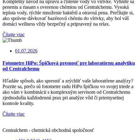
Kompletný návod na úpravu a čistenie vody vo vírivke. Vyhnite sa
peneniu a riasam s overenou chémiou od Centralchemu. Vysoká
teplota vody, rýchle množenie baktérií a otravná pena. Prečítajte si,
ako správne dávkovať bazénovú chémiu do vírivky, aby bol váš
domáci wellness vždy bezpečný a pripravený na relax.
Čítajte viac
01.07.2026
Fotometre HiPo: Špičková presnosť pre laboratórnu analytiku
od Centralchemu
Hľadáte spôsob, ako spresniť a zrýchliť vaše laboratórne analýzy?
Pozrite sa, prečo sú fotometre radu HiPo špičkou vo svojej triede a
ako vám v kombinácii s komplexným servisom od Centralchemu
zjednodušia každodennú prax pri analýze vôd či priemyselnej
kontrole kvality.
Čítajte viac
Centralchem - chemická obchodná spoločnosť