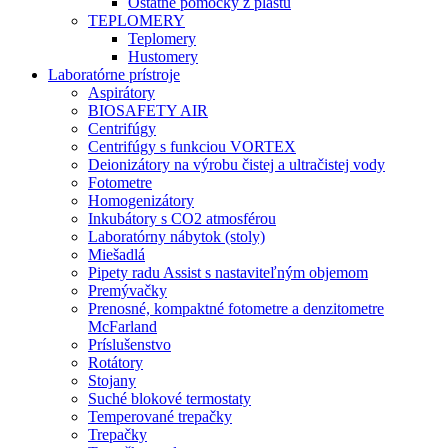
Ostatné pomôcky z plastu
TEPLOMERY
Teplomery
Hustomery
Laboratórne prístroje
Aspirátory
BIOSAFETY AIR
Centrifúgy
Centrifúgy s funkciou VORTEX
Deionizátory na výrobu čistej a ultračistej vody
Fotometre
Homogenizátory
Inkubátory s CO2 atmosférou
Laboratórny nábytok (stoly)
Miešadlá
Pipety radu Assist s nastaviteľným objemom
Premývačky
Prenosné, kompaktné fotometre a denzitometre
McFarland
Príslušenstvo
Rotátory
Stojany
Suché blokové termostaty
Temperované trepačky
Trepačky