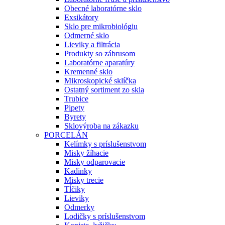
Obecné laboratórne sklo
Exsikátory
Sklo pre mikrobiológiu
Odmerné sklo
Lieviky a filtrácia
Produkty so zábrusom
Laboratórne aparatúry
Kremenné sklo
Mikroskopické sklíčka
Ostatný sortiment zo skla
Trubice
Pipety
Byrety
Sklovýroba na zákazku
PORCELÁN
Kelímky s príslušenstvom
Misky žíhacie
Misky odparovacie
Kadinky
Misky trecie
Tĺčiky
Lieviky
Odmerky
Lodičky s príslušenstvom