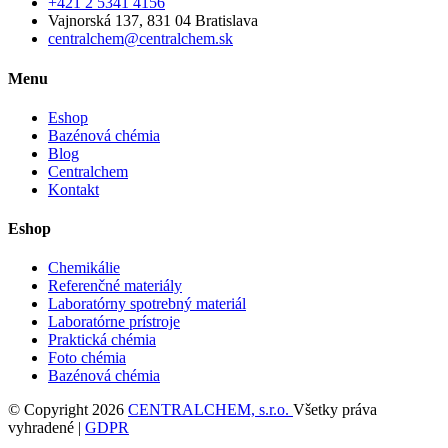
+421 2 5341 4156
Vajnorská 137, 831 04 Bratislava
centralchem@centralchem.sk
Menu
Eshop
Bazénová chémia
Blog
Centralchem
Kontakt
Eshop
Chemikálie
Referenčné materiály
Laboratórny spotrebný materiál
Laboratórne prístroje
Praktická chémia
Foto chémia
Bazénová chémia
© Copyright 2026
CENTRALCHEM, s.r.o.
Všetky práva
vyhradené |
GDPR