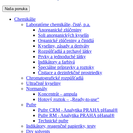
Naša ponuka
Chemikálie
Laboratórne chemikálie, čisté, p.a.
Anorganické zlúčeniny
Soli anorganických kyselín
Organické zlúčeniny a činidlá
Kyseliny, zásady a deriváty
Rozpúšťadlá a prchavé látky
Prvky a jednoduché látky
Indikátory a farbivá
Špeciálne prípravky a roztoky
Čistiace a dezinfekčné prostriedky
Chromatografické rozpúšťadlá
Ultračisté kyseliny
Normanály
Koncentrát – ampula
Hotový roztok – „Ready-to-use“
Pufre
Pufre CRM - Analytika PRAHA pHanal®
Pufre RM - Analytika PRAHA pHanal®
Technické pufre
Indikátory, reagenčné papieriky, testy
Dry solvents