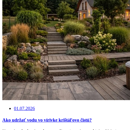
01.07.2026
Ako udržať vodu vo vírivke krištáľovo čistú?