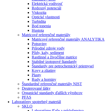
Elektrická vodivosť
Redoxný potenciál
Viskozita
Optické vlastnosti
Turbidita
Bod topenia
Hustota
Matricové referenčné materiály
Matricové referenčné materiály ANALYTIKA
Potraviny
Prírodné zdroje vody
Pôdy, kaly, sediment
Rastlinné a živočíšne matrice
Stabilné izotopové štandardy
Štandardy pre petrochemický priemysel
Kovy a zliatiny
Plasty
Rudy a horniny
Štandardné referenčné materiály NIST
Deuterované látky
Organické standardy ďalších výrobcov
PFAS
Laboratórny spotrebný materiál
SKLO
Laboratórne fľaše a príslušenstvo