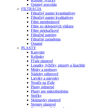
Kopiste, lyžičky
Ostatný porcelán
FILTRÁCIA
Filtračný papier kvantitatívny
Filtračný papier kvalitatívny
Filtre membránové
Filtre zo sklenených vlákien
Filtre striekačkové
Filtračné patróny
Filtračné zariadenia
Ostatné
PLASTY
Kanystre
Kelímky
Fľaše plastové
Lopatky, lyžičky, pinzety a špachtle
Misky a podnosy
Nádoby odberové
Lieviky a násypky
Nosiče na fľaše
Plasty odmerné
Plasty pre mikrobiológiu
Stričky
Skúmavky plastové
Stojany plastové