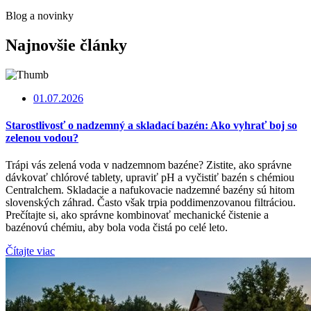
Blog a novinky
Najnovšie články
01.07.2026
Starostlivosť o nadzemný a skladací bazén: Ako vyhrať boj so
zelenou vodou?
Trápi vás zelená voda v nadzemnom bazéne? Zistite, ako správne
dávkovať chlórové tablety, upraviť pH a vyčistiť bazén s chémiou
Centralchem. Skladacie a nafukovacie nadzemné bazény sú hitom
slovenských záhrad. Často však trpia poddimenzovanou filtráciou.
Prečítajte si, ako správne kombinovať mechanické čistenie a
bazénovú chémiu, aby bola voda čistá po celé leto.
Čítajte viac