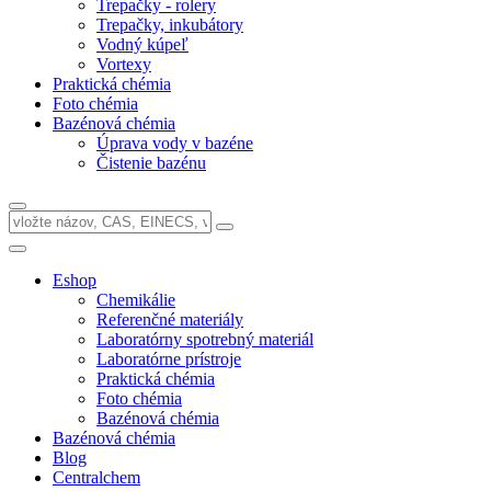
Trepačky - rolery
Trepačky, inkubátory
Vodný kúpeľ
Vortexy
Praktická chémia
Foto chémia
Bazénová chémia
Úprava vody v bazéne
Čistenie bazénu
Eshop
Chemikálie
Referenčné materiály
Laboratórny spotrebný materiál
Laboratórne prístroje
Praktická chémia
Foto chémia
Bazénová chémia
Bazénová chémia
Blog
Centralchem