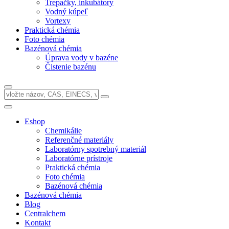
Trepačky, inkubátory
Vodný kúpeľ
Vortexy
Praktická chémia
Foto chémia
Bazénová chémia
Úprava vody v bazéne
Čistenie bazénu
Eshop
Chemikálie
Referenčné materiály
Laboratórny spotrebný materiál
Laboratórne prístroje
Praktická chémia
Foto chémia
Bazénová chémia
Bazénová chémia
Blog
Centralchem
Kontakt