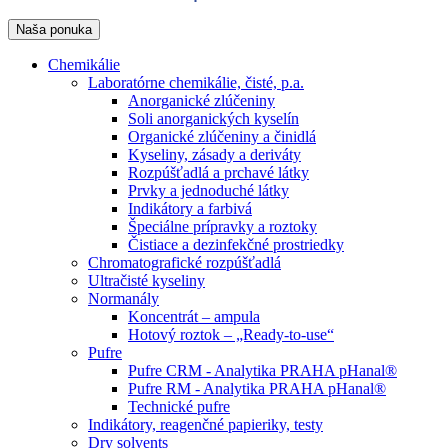
Naša ponuka
Chemikálie
Laboratórne chemikálie, čisté, p.a.
Anorganické zlúčeniny
Soli anorganických kyselín
Organické zlúčeniny a činidlá
Kyseliny, zásady a deriváty
Rozpúšťadlá a prchavé látky
Prvky a jednoduché látky
Indikátory a farbivá
Špeciálne prípravky a roztoky
Čistiace a dezinfekčné prostriedky
Chromatografické rozpúšťadlá
Ultračisté kyseliny
Normanály
Koncentrát – ampula
Hotový roztok – „Ready-to-use“
Pufre
Pufre CRM - Analytika PRAHA pHanal®
Pufre RM - Analytika PRAHA pHanal®
Technické pufre
Indikátory, reagenčné papieriky, testy
Dry solvents