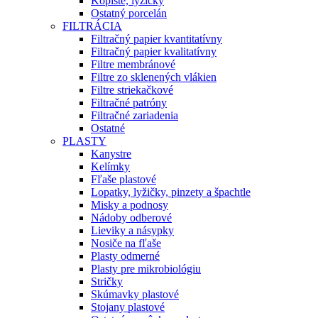
Kopiste, lyžičky
Ostatný porcelán
FILTRÁCIA
Filtračný papier kvantitatívny
Filtračný papier kvalitatívny
Filtre membránové
Filtre zo sklenených vlákien
Filtre striekačkové
Filtračné patróny
Filtračné zariadenia
Ostatné
PLASTY
Kanystre
Kelímky
Fľaše plastové
Lopatky, lyžičky, pinzety a špachtle
Misky a podnosy
Nádoby odberové
Lieviky a násypky
Nosiče na fľaše
Plasty odmerné
Plasty pre mikrobiológiu
Stričky
Skúmavky plastové
Stojany plastové