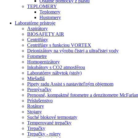
Ostatné pomôcky z plastu
TEPLOMERY
Teplomery
Hustomery
Laboratórne prístroje
Aspirátory
BIOSAFETY AIR
Centrifúgy
Centrifúgy s funkciou VORTEX
Deionizátory na výrobu čistej a ultračistej vody
Fotometre
Homogenizátory
Inkubátory s CO2 atmosférou
Laboratórny nábytok (stoly)
Miešadlá
Pipety radu Assist s nastaviteľným objemom
Premývačky
Prenosné, kompaktné fotometre a denzitometre McFarla
Príslušenstvo
Rotátory
Stojany
Suché blokové termostaty
Temperované trepačky
Trepačky
Trepačky - rolery