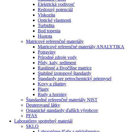
Elektrická vodivosť
Redoxný potenciál
Viskozita
Optické vlastnosti
Turbidita
Bod topenia
Hustota
Matricové referenčné materiály
Matricové referenčné materiály ANALYTIKA
Potraviny
Prírodné zdroje vody
Pôdy, kaly, sediment
Rastlinné a živočíšne matrice
Stabilné izotopové štandardy
Štandardy pre petrochemický priemysel
Kovy a zliatiny
Plasty
Rudy a horniny
Štandardné referenčné materiály NIST
Deuterované látky
Organické standardy ďalších výrobcov
PFAS
Laboratórny spotrebný materiál
SKLO
Laboratórne fľaše a príslušenstvo