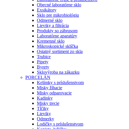
Obecné laboratórne sklo
Exsikátory
Sklo pre mikrobiológiu
Odmerné sklo
Lieviky a filtrácia
Produkty so zábrusom
Laboratórne aparatúry
Kremenné sklo
Mikroskopické sklíčka
Ostatný sortiment zo skla
Trubice
Pipety
Byrety
Sklovýroba na zákazku
PORCELÁN
Kelímky s príslušenstvom
Misky žíhacie
Misky odparovacie
Kadinky
Misky trecie
Tĺčiky
Lieviky
Odmerky
Lodičky s príslušenstvom