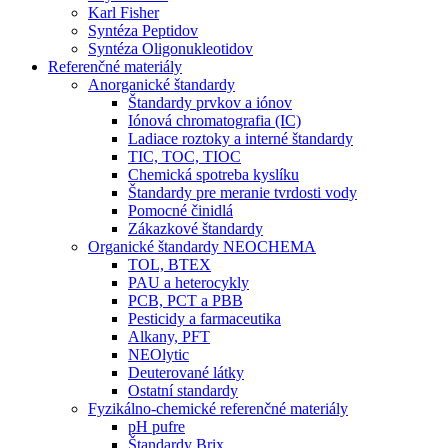
Karl Fisher
Syntéza Peptidov
Syntéza Oligonukleotidov
Referenčné materiály
Anorganické štandardy
Štandardy prvkov a iónov
Iónová chromatografia (IC)
Ladiace roztoky a interné štandardy
TIC, TOC, TIOC
Chemická spotreba kyslíku
Štandardy pre meranie tvrdosti vody
Pomocné činidlá
Zákazkové štandardy
Organické štandardy NEOCHEMA
TOL, BTEX
PAU a heterocykly
PCB, PCT a PBB
Pesticidy a farmaceutika
Alkany, PFT
NEOlytic
Deuterované látky
Ostatní standardy
Fyzikálno-chemické referenčné materiály
pH pufre
Štandardy Brix