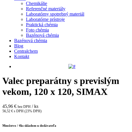
Chemikálie
Referenčné materiály
Laboratórny spotrebný materiál
Laboratórne prístroje
Praktická chémia
Foto chémia
Bazénová chémia
Bazénová chémia
Blog
Centralchem
Kontakt
Valec preparátny s previslým
vekom, 120 x 120, SIMAX
45,96 €
/ ks
bez DPH
56,52 € s DPH (23% DPH)
Množstvo /
4
ks skladom u dodávateľa