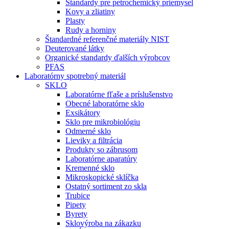
Štandardy pre petrochemický priemysel
Kovy a zliatiny
Plasty
Rudy a horniny
Štandardné referenčné materiály NIST
Deuterované látky
Organické standardy ďalších výrobcov
PFAS
Laboratórny spotrebný materiál
SKLO
Laboratórne fľaše a príslušenstvo
Obecné laboratórne sklo
Exsikátory
Sklo pre mikrobiológiu
Odmerné sklo
Lieviky a filtrácia
Produkty so zábrusom
Laboratórne aparatúry
Kremenné sklo
Mikroskopické sklíčka
Ostatný sortiment zo skla
Trubice
Pipety
Byrety
Sklovýroba na zákazku