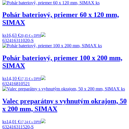
Pohár bateriový, priemer 60 x 120 mm,
SIMAX
ks
16,63 €
20,45 € s DPH
632416311020-S
Pohár bateriový, priemer 100 x 200 mm,
SIMAX
ks
14,10 €
17,35 € s DPH
632416810521
Valec preparátny s vyhnutým okrajom, 50
x 200 mm, SIMAX
ks
14,01 €
17,24 € s DPH
632416311520-S