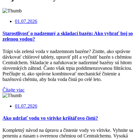
01.07.2026
Starostlivosť o nadzemný a skladací bazén: Ako vyhrať boj so
zelenou vodou?
Trápi vás zelená voda v nadzemnom bazéne? Zistite, ako správne
dávkovať chlórové tablety, upraviť pH a vyčistiť bazén s chémiou
Centralchem. Skladacie a nafukovacie nadzemné bazény sú hitom
slovenských záhrad. Často však trpia poddimenzovanou filtráciou.
Prečítajte si, ako správne kombinovať mechanické čistenie a
bazénovú chémiu, aby bola voda čistá po celé leto.
Čítajte viac
01.07.2026
Ako udržať vodu vo vírivke krištáľovo čistú?
Kompletný návod na úpravu a čistenie vody vo vírivke. Vyhnite sa
peneniu a riasam s overenou chémiou od Centralchemu. Vysoká