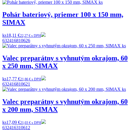
Pohár bateriový, priemer 100 x 150 mm,
SIMAX
ks
18,11 €
22,27 € s DPH
632416810626
Valec preparátny s vyhnutým okrajom, 60
x 250 mm, SIMAX
ks
17,77 €
21,86 € s DPH
632416810621
Valec preparátny s vyhnutým okrajom, 60
x 200 mm, SIMAX
ks
17,09 €
21,03 € s DPH
632416310612