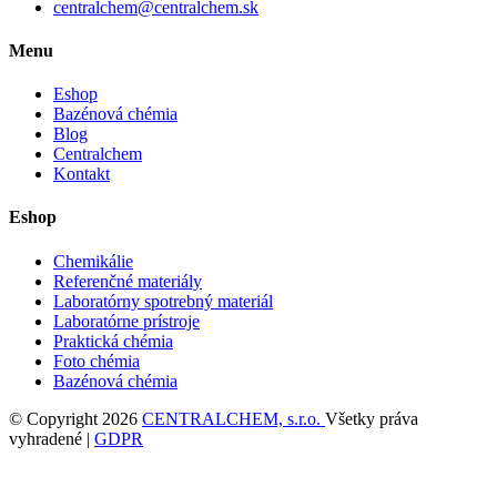
centralchem@centralchem.sk
Menu
Eshop
Bazénová chémia
Blog
Centralchem
Kontakt
Eshop
Chemikálie
Referenčné materiály
Laboratórny spotrebný materiál
Laboratórne prístroje
Praktická chémia
Foto chémia
Bazénová chémia
© Copyright 2026
CENTRALCHEM, s.r.o.
Všetky práva
vyhradené |
GDPR