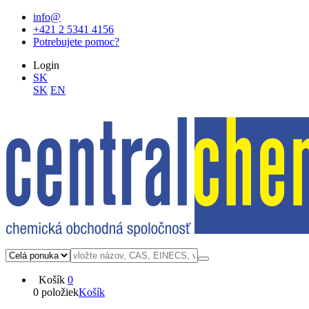
info@
+421 2 5341 4156
Potrebujete pomoc?
Login
SK
SK
EN
Košík
0
0 položiek
Košík