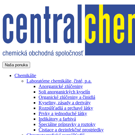
Naša ponuka
Chemikálie
Laboratórne chemikálie, čisté, p.a.
Anorganické zlúčeniny
Soli anorganických kyselín
Organické zlúčeniny a činidlá
Kyseliny, zásady a deriváty
Rozpúšťadlá a prchavé látky
Prvky a jednoduché látky
Indikátory a farbivá
Špeciálne prípravky a roztoky
Čistiace a dezinfekčné prostriedky