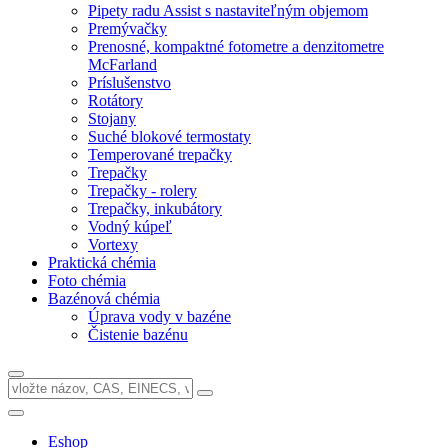
Pipety radu Assist s nastaviteľným objemom
Premývačky
Prenosné, kompaktné fotometre a denzitometre
McFarland
Príslušenstvo
Rotátory
Stojany
Suché blokové termostaty
Temperované trepačky
Trepačky
Trepačky - rolery
Trepačky, inkubátory
Vodný kúpeľ
Vortexy
Praktická chémia
Foto chémia
Bazénová chémia
Úprava vody v bazéne
Čistenie bazénu
Eshop