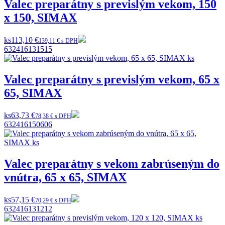
Valec preparátny s previslým vekom, 150
x 150, SIMAX
ks
113,10 €
139,11 € s DPH
632416131515
Valec preparátny s previslým vekom, 65 x
65, SIMAX
ks
63,73 €
78,38 € s DPH
632416150606
Valec preparátny s vekom zabrúseným do
vnútra, 65 x 65, SIMAX
ks
57,15 €
70,29 € s DPH
632416131212