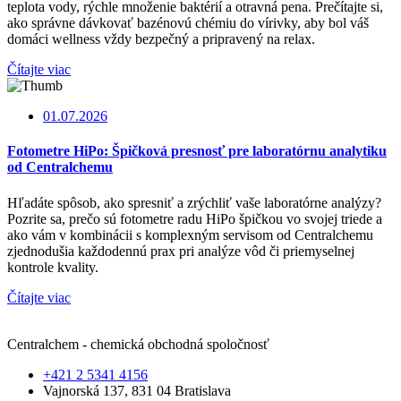
teplota vody, rýchle množenie baktérií a otravná pena. Prečítajte si,
ako správne dávkovať bazénovú chémiu do vírivky, aby bol váš
domáci wellness vždy bezpečný a pripravený na relax.
Čítajte viac
01.07.2026
Fotometre HiPo: Špičková presnosť pre laboratórnu analytiku
od Centralchemu
Hľadáte spôsob, ako spresniť a zrýchliť vaše laboratórne analýzy?
Pozrite sa, prečo sú fotometre radu HiPo špičkou vo svojej triede a
ako vám v kombinácii s komplexným servisom od Centralchemu
zjednodušia každodennú prax pri analýze vôd či priemyselnej
kontrole kvality.
Čítajte viac
Centralchem - chemická obchodná spoločnosť
+421 2 5341 4156
Vajnorská 137, 831 04 Bratislava