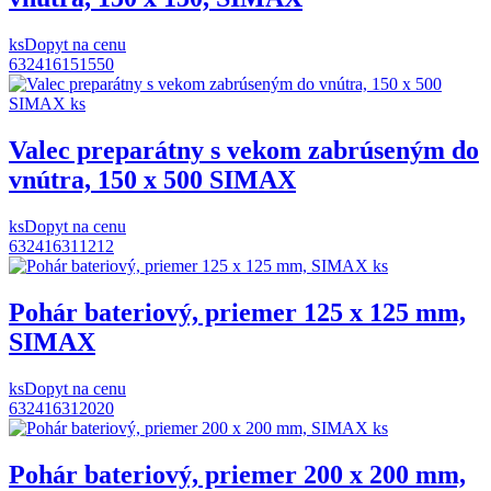
ks
Dopyt na cenu
632416151550
Valec preparátny s vekom zabrúseným do
vnútra, 150 x 500 SIMAX
ks
Dopyt na cenu
632416311212
Pohár bateriový, priemer 125 x 125 mm,
SIMAX
ks
Dopyt na cenu
632416312020
Pohár bateriový, priemer 200 x 200 mm,