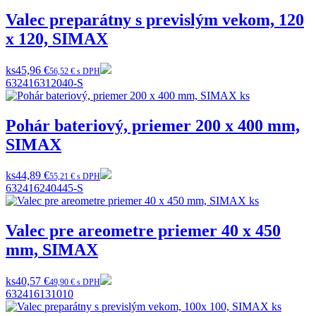
Valec preparátny s previslým vekom, 120
x 120, SIMAX
ks
45,96 €
56,52 € s DPH
632416312040-S
Pohár bateriový, priemer 200 x 400 mm,
SIMAX
ks
44,89 €
55,21 € s DPH
632416240445-S
Valec pre areometre priemer 40 x 450
mm, SIMAX
ks
40,57 €
49,90 € s DPH
632416131010