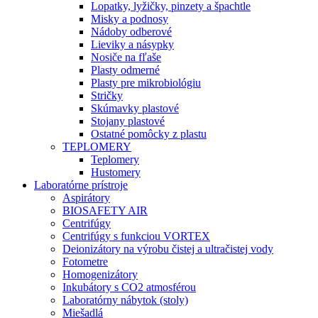
Lopatky, lyžičky, pinzety a špachtle
Misky a podnosy
Nádoby odberové
Lieviky a násypky
Nosiče na fľaše
Plasty odmerné
Plasty pre mikrobiológiu
Stričky
Skúmavky plastové
Stojany plastové
Ostatné pomôcky z plastu
TEPLOMERY
Teplomery
Hustomery
Laboratórne prístroje
Aspirátory
BIOSAFETY AIR
Centrifúgy
Centrifúgy s funkciou VORTEX
Deionizátory na výrobu čistej a ultračistej vody
Fotometre
Homogenizátory
Inkubátory s CO2 atmosférou
Laboratórny nábytok (stoly)
Miešadlá