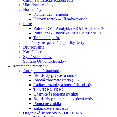
Chromatografické rozpúšťadlá
Ultračisté kyseliny
Normanály
Koncentrát – ampula
Hotový roztok – „Ready-to-use“
Pufre
Pufre CRM - Analytika PRAHA pHanal®
Pufre RM - Analytika PRAHA pHanal®
Technické pufre
Indikátory, reagenčné papieriky, testy
Dry solvents
Karl Fisher
Syntéza Peptidov
Syntéza Oligonukleotidov
Referenčné materiály
Anorganické štandardy
Štandardy prvkov a iónov
Iónová chromatografia (IC)
Ladiace roztoky a interné štandardy
TIC, TOC, TIOC
Chemická spotreba kyslíku
Štandardy pre meranie tvrdosti vody
Pomocné činidlá
Zákazkové štandardy
Organické štandardy NEOCHEMA