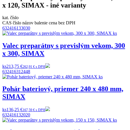
x 120, SIMAX - iné varianty
kat. číslo
CAS číslo
názov
balenie
cena bez DPH
632416133030
Valec preparátny s previslým vekom, 300
x 300, SIMAX
ks
213,75 €
262,91 € s DPH
632416312448
Pohár bateriový, priemer 240 x 480 mm,
SIMAX
ks
136,25 €
167,59 € s DPH
632416132020