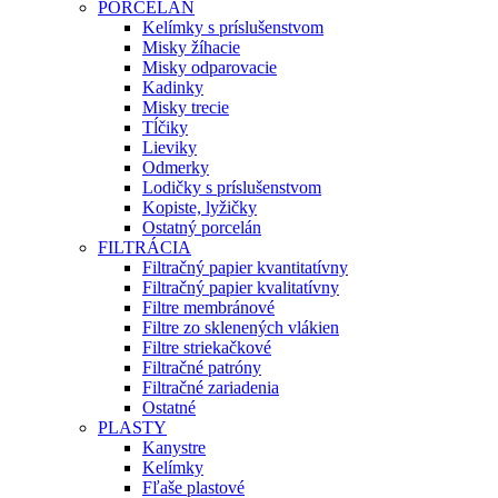
PORCELÁN
Kelímky s príslušenstvom
Misky žíhacie
Misky odparovacie
Kadinky
Misky trecie
Tĺčiky
Lieviky
Odmerky
Lodičky s príslušenstvom
Kopiste, lyžičky
Ostatný porcelán
FILTRÁCIA
Filtračný papier kvantitatívny
Filtračný papier kvalitatívny
Filtre membránové
Filtre zo sklenených vlákien
Filtre striekačkové
Filtračné patróny
Filtračné zariadenia
Ostatné
PLASTY
Kanystre
Kelímky
Fľaše plastové