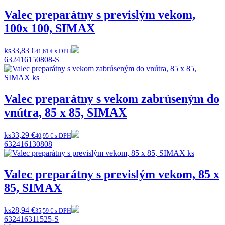
Valec preparátny s previslým vekom,
100x 100, SIMAX
ks
33,83 €
41,61 € s DPH
632416150808-S
Valec preparátny s vekom zabrúseným do
vnútra, 85 x 85, SIMAX
ks
33,29 €
40,95 € s DPH
632416130808
Valec preparátny s previslým vekom, 85 x
85, SIMAX
ks
28,94 €
35,59 € s DPH
632416311525-S