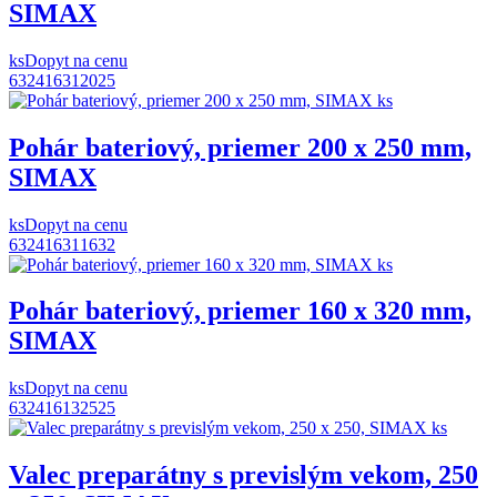
SIMAX
ks
Dopyt na cenu
632416312025
Pohár bateriový, priemer 200 x 250 mm,
SIMAX
ks
Dopyt na cenu
632416311632
Pohár bateriový, priemer 160 x 320 mm,
SIMAX
ks
Dopyt na cenu
632416132525
Valec preparátny s previslým vekom, 250