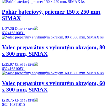
Pohár bateriový, priemer 150 x 250 mm,
SIMAX
ks
27,26 €
33,53 € s DPH
632416810831
Valec preparátny s vyhnutým okrajom, 80
x 300 mm, SIMAX
ks
25,97 €
31,95 € s DPH
632416810631
Valec preparátny s vyhnutým okrajom, 60
x 300 mm, SIMAX
ks
19,75 €
24,29 € s DPH
632416311015