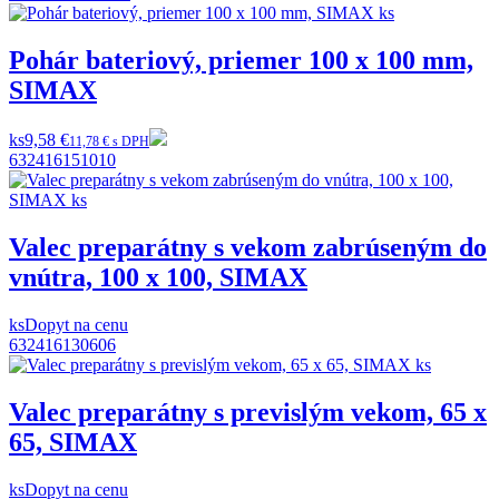
Pohár bateriový, priemer 100 x 100 mm,
SIMAX
ks
9,58 €
11,78 € s DPH
632416151010
Valec preparátny s vekom zabrúseným do
vnútra, 100 x 100, SIMAX
ks
Dopyt na cenu
632416130606
Valec preparátny s previslým vekom, 65 x
65, SIMAX
ks
Dopyt na cenu