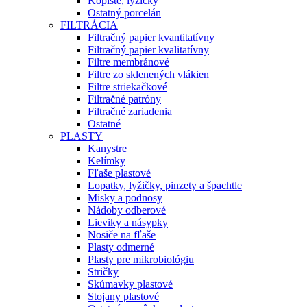
Kopiste, lyžičky
Ostatný porcelán
FILTRÁCIA
Filtračný papier kvantitatívny
Filtračný papier kvalitatívny
Filtre membránové
Filtre zo sklenených vlákien
Filtre striekačkové
Filtračné patróny
Filtračné zariadenia
Ostatné
PLASTY
Kanystre
Kelímky
Fľaše plastové
Lopatky, lyžičky, pinzety a špachtle
Misky a podnosy
Nádoby odberové
Lieviky a násypky
Nosiče na fľaše
Plasty odmerné
Plasty pre mikrobiológiu
Stričky
Skúmavky plastové
Stojany plastové