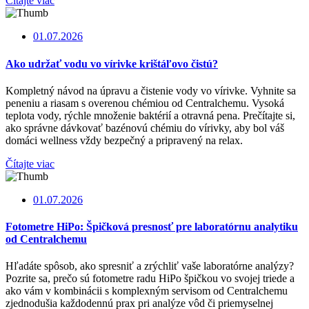
Čítajte viac
01.07.2026
Ako udržať vodu vo vírivke krištáľovo čistú?
Kompletný návod na úpravu a čistenie vody vo vírivke. Vyhnite sa
peneniu a riasam s overenou chémiou od Centralchemu. Vysoká
teplota vody, rýchle množenie baktérií a otravná pena. Prečítajte si,
ako správne dávkovať bazénovú chémiu do vírivky, aby bol váš
domáci wellness vždy bezpečný a pripravený na relax.
Čítajte viac
01.07.2026
Fotometre HiPo: Špičková presnosť pre laboratórnu analytiku
od Centralchemu
Hľadáte spôsob, ako spresniť a zrýchliť vaše laboratórne analýzy?
Pozrite sa, prečo sú fotometre radu HiPo špičkou vo svojej triede a
ako vám v kombinácii s komplexným servisom od Centralchemu
zjednodušia každodennú prax pri analýze vôd či priemyselnej