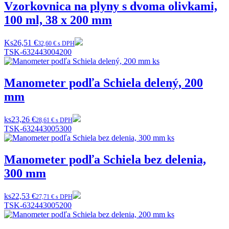
Vzorkovnica na plyny s dvoma olivkami,
100 ml, 38 x 200 mm
Ks
26,51 €
32,60 € s DPH
TSK-632443004200
Manometer podľa Schiela delený, 200
mm
ks
23,26 €
28,61 € s DPH
TSK-632443005300
Manometer podľa Schiela bez delenia,
300 mm
ks
22,53 €
27,71 € s DPH
TSK-632443005200