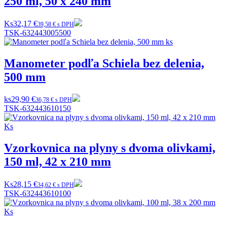
250 ml, 50 x 240 mm
Ks
32,17 €
39,58 € s DPH
TSK-632443005500
Manometer podľa Schiela bez delenia,
500 mm
ks
29,90 €
36,78 € s DPH
TSK-632443610150
Vzorkovnica na plyny s dvoma olivkami,
150 ml, 42 x 210 mm
Ks
28,15 €
34,62 € s DPH
TSK-632443610100