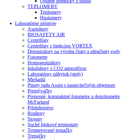
Ostatné pomôcky z plastu
TEPLOMERY
Teplomery
Hustomery
Laboratórne prístroje
Aspirátory
BIOSAFETY AIR
Centrifúgy
Centrifúgy s funkciou VORTEX
Deionizátory na výrobu čistej a ultračistej vody
Fotometre
Homogenizátory
Inkubátory s CO2 atmosférou
Laboratórny nábytok (stoly)
Miešadlá
Pipety radu Assist s nastaviteľným objemom
Premývačky
Prenosné, kompaktné fotometre a denzitometre
McFarland
Príslušenstvo
Rotátory
Stojany
Suché blokové termostaty
Temperované trepačky
Trepačky