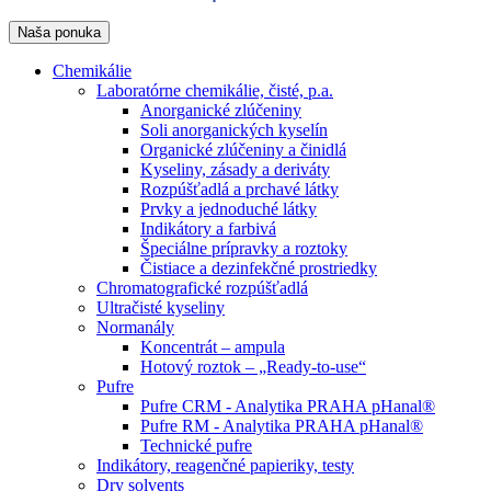
Naša ponuka
Chemikálie
Laboratórne chemikálie, čisté, p.a.
Anorganické zlúčeniny
Soli anorganických kyselín
Organické zlúčeniny a činidlá
Kyseliny, zásady a deriváty
Rozpúšťadlá a prchavé látky
Prvky a jednoduché látky
Indikátory a farbivá
Špeciálne prípravky a roztoky
Čistiace a dezinfekčné prostriedky
Chromatografické rozpúšťadlá
Ultračisté kyseliny
Normanály
Koncentrát – ampula
Hotový roztok – „Ready-to-use“
Pufre
Pufre CRM - Analytika PRAHA pHanal®
Pufre RM - Analytika PRAHA pHanal®
Technické pufre
Indikátory, reagenčné papieriky, testy
Dry solvents