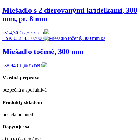
Miešadlo s 2 dierovanými krídelkami, 300
mm, pr. 8 mm
ks
14,30 €
17,59 € s DPH
TSK-632443107000
Miešadlo točené, 300 mm
ks
8,94 €
11,00 € s DPH
Vlastná preprava
bezpečná a spoľahlivá
Produkty skladom
posielame hneď
Dopytujte sa
aj na to čo nemáme