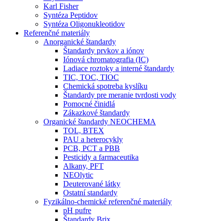
Karl Fisher
Syntéza Peptidov
Syntéza Oligonukleotidov
Referenčné materiály
Anorganické štandardy
Štandardy prvkov a iónov
Iónová chromatografia (IC)
Ladiace roztoky a interné štandardy
TIC, TOC, TIOC
Chemická spotreba kyslíku
Štandardy pre meranie tvrdosti vody
Pomocné činidlá
Zákazkové štandardy
Organické štandardy NEOCHEMA
TOL, BTEX
PAU a heterocykly
PCB, PCT a PBB
Pesticidy a farmaceutika
Alkany, PFT
NEOlytic
Deuterované látky
Ostatní standardy
Fyzikálno-chemické referenčné materiály
pH pufre
Štandardy Brix