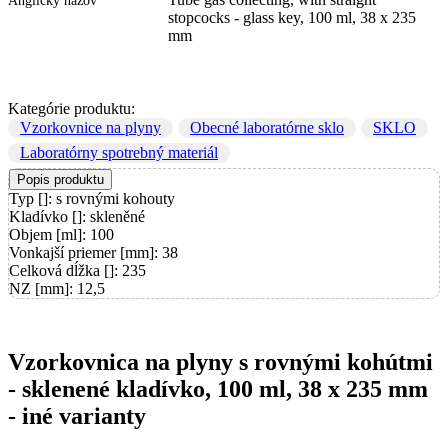
Anglický názov
stopcocks - glass key, 100 ml, 38 x 235
mm
Kategórie produktu:
Vzorkovnice na plyny
Obecné laboratórne sklo
SKLO
Laboratórny spotrebný materiál
Popis produktu
Typ []: s rovnými kohouty
Kladívko []: skleněné
Objem [ml]: 100
Vonkajší priemer [mm]: 38
Celková dĺžka []: 235
NZ [mm]: 12,5
Vzorkovnica na plyny s rovnými kohútmi
- sklenené kladívko, 100 ml, 38 x 235 mm
- iné varianty