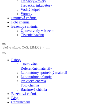
Trepačky - rolery
Trepačky, inkubátory
Vodný kúpeľ
Vortexy
Praktická chémia
Foto chémia
Bazénová chémia
Úprava vody v bazéne
Čistenie bazénu
Eshop
Chemikálie
Referenčné materiály
Laboratórny spotrebný materiál
Laboratórne prístroje
Praktická chémia
Foto chémia
Bazénová chémia
Bazénová chémia
Blog
Centralchem