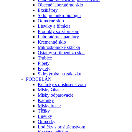
Obecné laboratórne sklo
Exsikátory
Sklo pre mikrobiológiu
Odmerné sklo
Lieviky a filtrácia
Produkty so zábrusom
Laboratórne aparatúry
Kremenné sklo
Mikroskopické sklíčka
Ostatný sortiment zo skla
Trubice
Pipety
Byrety
Sklovýroba na zákazku
PORCELÁN
Kelímky s príslušenstvom
Misky žíhacie
Misky odparovacie
Kadinky
Misky trecie
Tĺčiky
Lieviky
Odmerky
Lodičky s príslušenstvom