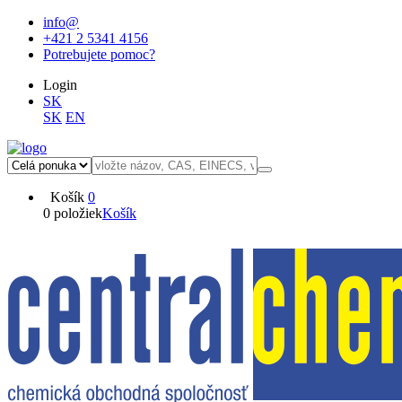
info@
+421 2 5341 4156
Potrebujete pomoc?
Login
SK
SK
EN
Košík
0
0 položiek
Košík