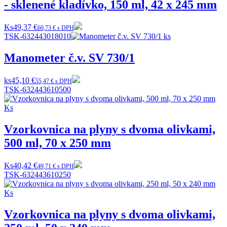
- sklenené kladívko, 150 ml, 42 x 245 mm
Ks
49,37 €
60,73 € s DPH
TSK-632443018010
Manometer č.v. SV 730/1
ks
45,10 €
55,47 € s DPH
TSK-632443610500
Vzorkovnica na plyny s dvoma olivkami,
500 ml, 70 x 250 mm
Ks
40,42 €
49,71 € s DPH
TSK-632443610250
Vzorkovnica na plyny s dvoma olivkami,