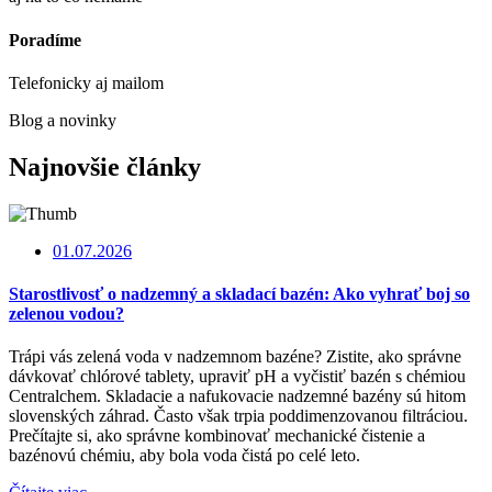
Poradíme
Telefonicky aj mailom
Blog a novinky
Najnovšie články
01.07.2026
Starostlivosť o nadzemný a skladací bazén: Ako vyhrať boj so
zelenou vodou?
Trápi vás zelená voda v nadzemnom bazéne? Zistite, ako správne
dávkovať chlórové tablety, upraviť pH a vyčistiť bazén s chémiou
Centralchem. Skladacie a nafukovacie nadzemné bazény sú hitom
slovenských záhrad. Často však trpia poddimenzovanou filtráciou.
Prečítajte si, ako správne kombinovať mechanické čistenie a
bazénovú chémiu, aby bola voda čistá po celé leto.