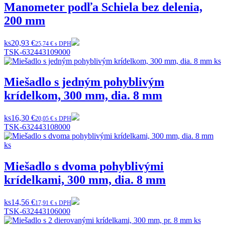
Manometer podľa Schiela bez delenia,
200 mm
ks
20,93 €
25,74 € s DPH
TSK-632443109000
Miešadlo s jedným pohyblivým
krídelkom, 300 mm, dia. 8 mm
ks
16,30 €
20,05 € s DPH
TSK-632443108000
Miešadlo s dvoma pohyblivými
krídelkami, 300 mm, dia. 8 mm
ks
14,56 €
17,91 € s DPH
TSK-632443106000