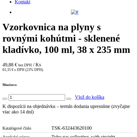
Kontakt
Vzorkovnica na plyny s
rovnými kohútmi - sklenené
kladívko, 100 ml, 38 x 235 mm
49,88 €
/ Ks
bez DPH
61,35 € s DPH (23% DPH)
Množstvo
Vlož do košíka
K dispozícii na objednávku – termín dodania upresníme (zvyčajne
viac ako 14 dní)
TSK-632443620100
Katalógové číslo
Tube gas collecting, with straight