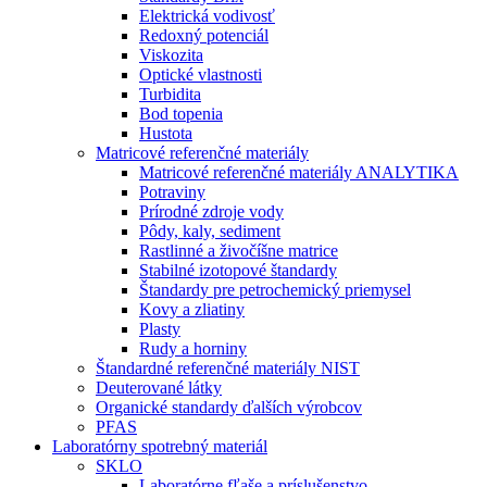
Elektrická vodivosť
Redoxný potenciál
Viskozita
Optické vlastnosti
Turbidita
Bod topenia
Hustota
Matricové referenčné materiály
Matricové referenčné materiály ANALYTIKA
Potraviny
Prírodné zdroje vody
Pôdy, kaly, sediment
Rastlinné a živočíšne matrice
Stabilné izotopové štandardy
Štandardy pre petrochemický priemysel
Kovy a zliatiny
Plasty
Rudy a horniny
Štandardné referenčné materiály NIST
Deuterované látky
Organické standardy ďalších výrobcov
PFAS
Laboratórny spotrebný materiál
SKLO
Laboratórne fľaše a príslušenstvo