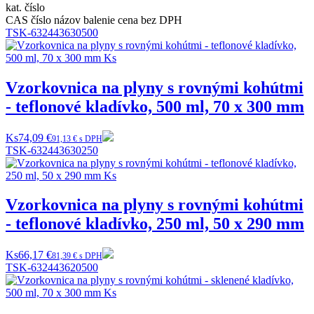
kat. číslo
CAS číslo
názov
balenie
cena bez DPH
TSK-632443630500
Vzorkovnica na plyny s rovnými kohútmi
- teflonové kladívko, 500 ml, 70 x 300 mm
Ks
74,09 €
91,13 € s DPH
TSK-632443630250
Vzorkovnica na plyny s rovnými kohútmi
- teflonové kladívko, 250 ml, 50 x 290 mm
Ks
66,17 €
81,39 € s DPH
TSK-632443620500